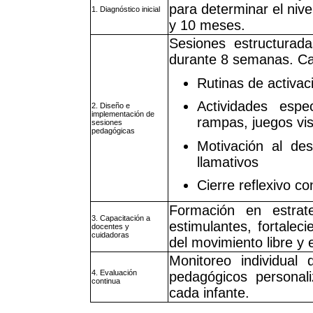
para determinar el nive
1. Diagnóstico inicial
y 10 meses.
Sesiones estructurad
durante 8 semanas. Ca
Rutinas de activac
Actividades espe
2. Diseño e
implementación de
rampas, juegos vi
sesiones
pedagógicas
Motivación al de
llamativos
Cierre reflexivo c
Formación en estrat
3. Capacitación a
estimulantes, fortaleci
docentes y
cuidadoras
del movimiento libre y 
Monitoreo individual 
4. Evaluación
pedagógicos personal
continua
cada infante.