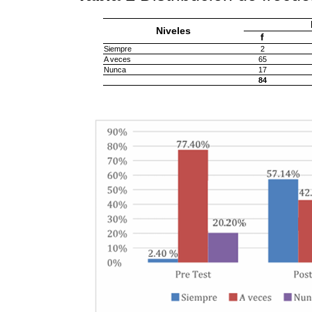
Niveles
f
Siempre
2
A veces
65
Nunca
17
84