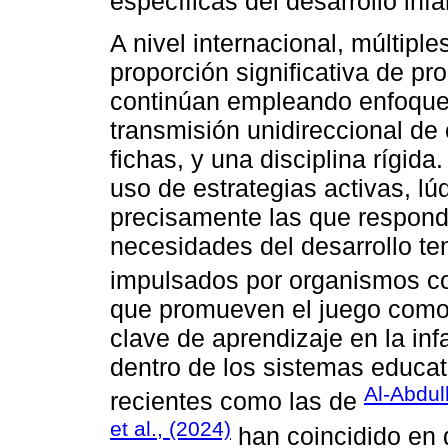
específicas del desarrollo infan
A nivel internacional, múltip
proporción significativa de p
continúan empleando enfoques
transmisión unidireccional de 
fichas, y una disciplina rígid
uso de estrategias activas, lú
precisamente las que respond
necesidades del desarrollo te
impulsados por organismos c
que promueven el juego como 
clave de aprendizaje en la in
dentro de los sistemas educat
Al-Abdull
recientes como las de
et al., (2024)
han coincidido en 