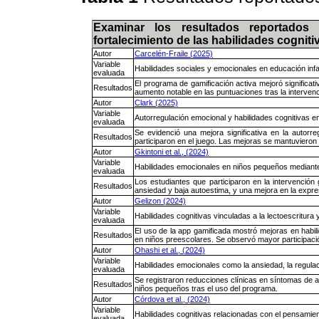
Examinar los resultados reportados 
fortalecimiento de las habilidades cogni
Autor
Carcelén-Fraile (2025)
Variable
Habilidades sociales y emocionales en educación infan
evaluada
El programa de gamificación activa mejoró significat
Resultados
aumento notable en las puntuaciones tras la interven
Autor
Clark (2025)
Variable
Autorregulación emocional y habilidades cognitivas e
evaluada
Se evidenció una mejora significativa en la autorr
Resultados
participaron en el juego. Las mejoras se mantuvieron 
Autor
Gkintoni et al., (2024)
Variable
Habilidades emocionales en niños pequeños mediant
evaluada
Los estudiantes que participaron en la intervenció
Resultados
ansiedad y baja autoestima, y una mejora en la expre
Autor
Gelizon (2024)
Variable
Habilidades cognitivas vinculadas a la lectoescritura 
evaluada
El uso de la app gamificada mostró mejoras en habil
Resultados
en niños preescolares. Se observó mayor participació
Autor
Ohashi et al., (2024)
Variable
Habilidades emocionales como la ansiedad, la regulac
evaluada
Se registraron reducciones clínicas en síntomas de a
Resultados
niños pequeños tras el uso del programa.
Autor
Córdova et al., (2024)
Variable
Habilidades cognitivas relacionadas con el pensamien
evaluada