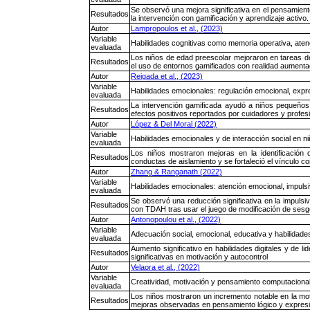
Se observó una mejora significativa en el pensamiento
Resultados
la intervención con gamificación y aprendizaje activo.
Autor
Lampropoulos et al., (2023)
Variable
Habilidades cognitivas como memoria operativa, ate
evaluada
Los niños de edad preescolar mejoraron en tareas d
Resultados
el uso de entornos gamificados con realidad aumenta
Autor
Reigada et al., (2023)
Variable
Habilidades emocionales: regulación emocional, expre
evaluada
La intervención gamificada ayudó a niños pequeños a
Resultados
efectos positivos reportados por cuidadores y profes
Autor
López & Del Moral (2022)
Variable
Habilidades emocionales y de interacción social en 
evaluada
Los niños mostraron mejoras en la identificación
Resultados
conductas de aislamiento y se fortaleció el vínculo c
Autor
Zhang & Ranganath (2022)
Variable
Habilidades emocionales: atención emocional, impulsi
evaluada
Se observó una reducción significativa en la impulsi
Resultados
con TDAH tras usar el juego de modificación de sesg
Autor
Antonopoulou et al., (2022)
Variable
Adecuación social, emocional, educativa y habilidades
evaluada
Aumento significativo en habilidades digitales y de l
Resultados
significativas en motivación y autocontrol
Autor
Velaora et al., (2022)
Variable
Creatividad, motivación y pensamiento computacion
evaluada
Los niños mostraron un incremento notable en la mot
Resultados
mejoras observadas en pensamiento lógico y expresi