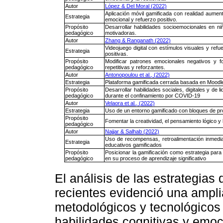
Autor
López & Del Moral (2022)
Aplicación móvil gamificada con realidad aument
Estrategia
emocional y refuerzo positivo.
Propósito
Desarrollar habilidades socioemocionales en ni
pedagógico
motivadoras.
Autor
Zhang & Ranganath (2022)
Videojuego digital con estímulos visuales y ref
Estrategia
positivas.
Propósito
Modificar patrones emocionales negativos y 
pedagógico
repetitivas y reforzantes.
Autor
Antonopoulou et al., (2022)
Estrategia
Plataforma gamificada cerrada basada en Moodle
Propósito
Desarrollar habilidades sociales, digitales y de
pedagógico
durante el confinamiento por COVID-19
Autor
Velaora et al., (2022)
Estrategia
Uso de un entorno gamificado con bloques de pro
Propósito
Fomentar la creatividad, el pensamiento lógico y
pedagógico
Autor
Najjar & Salhab (2022)
Uso de recompensas, retroalimentación inmediat
Estrategia
educativos gamificados
Propósito
Posicionar la gamificación como estrategia par
pedagógico
en su proceso de aprendizaje significativo
El análisis de las estrategias
recientes evidenció una ampl
metodológicos y tecnológicos 
habilidades cognitivas y emoc