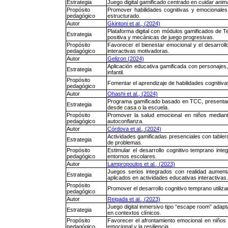
Estrategia
Juego digital gamificado centrado en cuidar ani
Propósito
Promover habilidades cognitivas y emocionales 
pedagógico
estructurado.
Autor
Gkintoni et al., (2024)
Plataforma digital con módulos gamificados de Te
Estrategia
positiva y mecánicas de juego progresivas.
Propósito
Favorecer el bienestar emocional y el desarroll
pedagógico
interactivas motivadoras.
Autor
Gelizon (2024)
Aplicación educativa gamificada con personajes,
Estrategia
infantil.
Propósito
Fomentar el aprendizaje de habilidades cognitiva
pedagógico
Autor
Ohashi et al., (2024)
Programa gamificado basado en TCC, presentad
Estrategia
desde casa o la escuela.
Propósito
Promover la salud emocional en niños mediante 
pedagógico
autoconfianza.
Autor
Córdova et al., (2024)
Actividades gamificadas presenciales con tablero
Estrategia
de problemas.
Propósito
Estimular el desarrollo cognitivo temprano int
pedagógico
entornos escolares.
Autor
Lampropoulos et al., (2023)
Juegos serios integrados con realidad aumenta
Estrategia
aplicados en actividades educativas interactivas.
Propósito
Promover el desarrollo cognitivo temprano utilizan
pedagógico
Autor
Reigada et al., (2023)
Juego digital inmersivo tipo “escape room” adapt
Estrategia
en contextos clínicos.
Propósito
Favorecer el afrontamiento emocional en niños
pedagógico
emocional y la resiliencia.