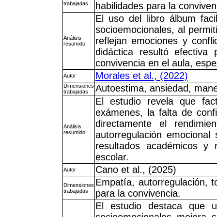
trabajadas
habilidades para la conviven
El uso del libro álbum fac
socioemocionales, al permiti
Análisis
reflejan emociones y confli
resumido
didáctica resultó efectiva
convivencia en el aula, esp
Morales et al., (2022)
Autor
Dimensiones
Autoestima, ansiedad, mane
trabajadas
El estudio revela que fa
exámenes, la falta de conf
directamente el rendimien
Análisis
resumido
autorregulación emocional 
resultados académicos y r
escolar.
Cano et al., (2025)
Autor
Empatía, autorregulación, 
Dimensiones
trabajadas
para la convivencia.
El estudio destaca que u