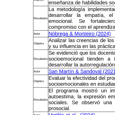
enseñanza de habilidades soc
La metodología implementa
desarrollar la empatía, el
Resultados
emocional. Se fortalecie
compromiso con el aprendizaj
Nóbrega & Monteiro (2024)
Autor
Analizar las creencias de lo
Objetivo
y su influencia en las prácti
Se evidenció que los docente
socioemocional tienden a 
Resultados
desarrollar la autorregulació
San Martín & Sandoval (202
Autor
Evaluar la efectividad del p
Objetivo
socioemocionales en estudian
El programa mostró un imp
autoestima, la expresión emo
Resultados
sociales. Se observó una 
prosocial.
Urgilés et al., (2024)
Autor