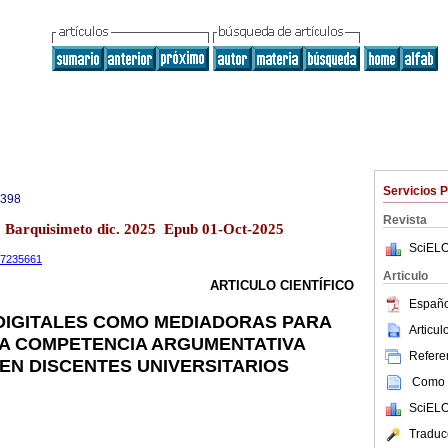
Servicios 
0398
Revista
13 Barquisimeto dic. 2025 Epub 01-Oct-2025
SciELO
.17235661
Articulo
ARTICULO CIENTÍFICO
Españo
DIGITALES COMO MEDIADORAS PARA
Articu
A COMPETENCIA ARGUMENTATIVA
Referen
 EN DISCENTES UNIVERSITARIOS
Como c
SciELO
Traduc