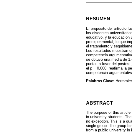
RESUMEN
El propósito del artículo f
los discentes universitari
educativo, y la educación u
preexperimental, lo que im
el tratamiento y seguidame
Los resultados muestran q
competencia argumentativa 
se obtuvo una media de 1,4
puntos a favor del postest
el p = 0,000, reafirma la 
competencia argumentativa 
Palabras Clave:
Herramien
ABSTRACT
The purpose of this articl
in university students. The
no exception. This is a qua
single group. The group fi
from a public university in