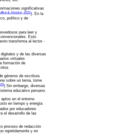
formaciones significativas
illca & Jessica, 2021
). En la
co, político y de
novedosos para leer y
a convencionales. Esto
xto transforma al lector -
digitales y de las diversas
arios virtuales
la formación de
ritos.
de géneros de escritura
ione sobre un tema, tome
025
) Sin embargo, diversas
sistema educativo peruano.
 aptos en el entorno
osto en tiempo y energía
reados por educadores
a el desarrollo de las
ecto proceso de redacción
abo repetidamente y en