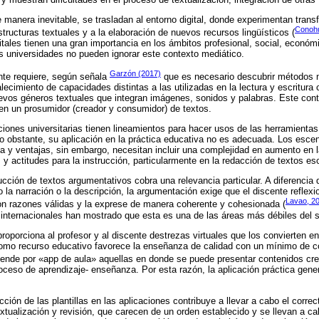
de manera inevitable, se trasladan al entorno digital, donde experimentan trans
Conohu
tructuras textuales y a la elaboración de nuevos recursos lingüísticos (
itales tienen una gran importancia en los ámbitos profesional, social, económi
as universidades no pueden ignorar este contexto mediático.
Garzón (2017)
te requiere, según señala
que es necesario descubrir métodos 
rtalecimiento de capacidades distintas a las utilizadas en la lectura y escritur
evos géneros textuales que integran imágenes, sonidos y palabras. Este conte
 en un prosumidor (creador y consumidor) de textos.
ciones universitarias tienen lineamientos para hacer usos de las herramientas 
o obstante, su aplicación en la práctica educativa no es adecuada. Los escen
a y ventajas, sin embargo, necesitan incluir una complejidad en aumento en 
y actitudes para la instrucción, particularmente en la redacción de textos esc
ucción de textos argumentativos cobra una relevancia particular. A diferencia 
 la narración o la descripción, la argumentación exige que el discente reflex
Lavao, 2
on razones válidas y la exprese de manera coherente y cohesionada (
 internacionales han mostrado que esta es una de las áreas más débiles del 
roporciona al profesor y al discente destrezas virtuales que los convierten en
 como recurso educativo favorece la enseñanza de calidad con un mínimo de c
tiende por «app de aula» aquellas en donde se puede presentar contenidos c
oceso de aprendizaje- enseñanza. Por esta razón, la aplicación práctica gener
cción de las plantillas en las aplicaciones contribuye a llevar a cabo el corr
extualización y revisión, que carecen de un orden establecido y se llevan a c