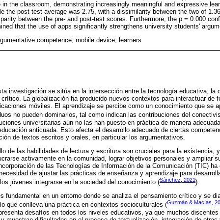
n the classroom, demonstrating increasingly meaningful and expressive learn
e the post-test average was 2.75, with a dissimilarity between the two of 1.36 
sparity between the pre- and post-test scores. Furthermore, the p = 0.000 con
rmined that the use of apps significantly strengthens university students' arg
 argumentative competence; mobile device; learners
sta investigación se sitúa en la intersección entre la tecnología educativa, la d
 crítico. La globalización ha producido nuevos contextos para interactuar de 
icaciones móviles. El aprendizaje se percibe como un conocimiento que se a
iduos no pueden dominarlos, tal como indican las contribuciones del conectivi
tuciones universitarias aún no las han puesto en práctica de manera adecuad
ducación anticuada. Esto afecta el desarrollo adecuado de ciertas competenc
ión de textos escritos y orales, en particular los argumentativos.
llo de las habilidades de lectura y escritura son cruciales para la existencia, 
ucrarse activamente en la comunidad, lograr objetivos personales y ampliar s
 incorporación de las Tecnologías de Información de la Comunicación (TIC) ha 
 necesidad de ajustar las prácticas de enseñanza y aprendizaje para desarrolla
Sánchez, 2021
los jóvenes integrarse en la sociedad del conocimiento (
).
s fundamental en un entorno donde se analiza el pensamiento crítico y se di
Guzmán & Macías, 2
lo que conlleva una práctica en contextos socioculturales (
resenta desafíos en todos los niveles educativos, ya que muchos discentes n
y muestran dificultades en el proceso de textualización, integración de otras