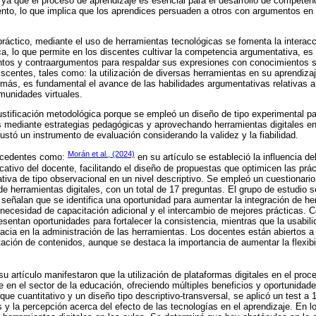
a que el proceso de aprendizaje es esencial para el desarrollo de competen
nto, lo que implica que los aprendices persuaden a otros con argumentos en 
 práctico, mediante el uso de herramientas tecnológicas se fomenta la interac
a, lo que permite en los discentes cultivar la competencia argumentativa, es d
entos y contraargumentos para respaldar sus expresiones con conocimientos s
iscentes, tales como: la utilización de diversas herramientas en su aprendiza
ás, es fundamental el avance de las habilidades argumentativas relativas a
munidades virtuales.
tificación metodológica porque se empleó un diseño de tipo experimental pa
s mediante estrategias pedagógicas y aprovechando herramientas digitales en
ustó un instrumento de evaluación considerando la validez y la fiabilidad.
Morán et al., (2024)
ecedentes como:
en su artículo se estableció la influencia d
ucativo del docente, facilitando el diseño de propuestas que optimicen las prá
tativa de tipo observacional en un nivel descriptivo. Se empleó un cuestionari
o de herramientas digitales, con un total de 17 preguntas. El grupo de estudio
 señalan que se identifica una oportunidad para aumentar la integración de her
necesidad de capacitación adicional y el intercambio de mejores prácticas. 
resentan oportunidades para fortalecer la consistencia, mientras que la usabil
cacia en la administración de las herramientas. Los docentes están abiertos a u
tación de contenidos, aunque se destaca la importancia de aumentar la flexibi
u artículo manifestaron que la utilización de plataformas digitales en el pro
 en el sector de la educación, ofreciendo múltiples beneficios y oportunidade
ue cuantitativo y un diseño tipo descriptivo-transversal, se aplicó un test a 
 y la percepción acerca del efecto de las tecnologías en el aprendizaje. En l