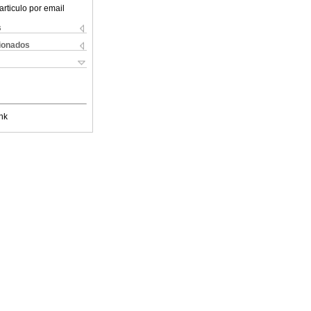
articulo por email
s
cionados
nk