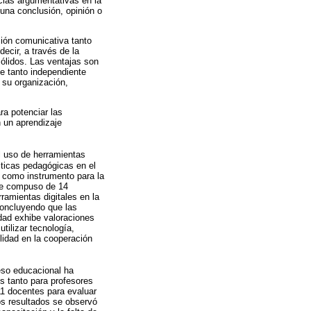
cias argumentativas en la
una conclusión, opinión o
ción comunicativa tanto
ecir, a través de la
ólidos. Las ventajas son
je tanto independiente
 su organización,
ra potenciar las
 un aprendizaje
el uso de herramientas
cticas pedagógicas en el
o como instrumento para la
 se compuso de 14
ramientas digitales en la
Concluyendo que las
idad exhibe valoraciones
tilizar tecnología,
lidad en la cooperación
ceso educacional ha
s tanto para profesores
11 docentes para evaluar
os resultados se observó