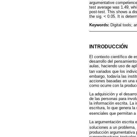
argumentative competence i
test average was 1.49, whil
post-test. This shows a di
the sig. < 0.05. It is dete
Keywords:
Digital tools;
INTRODUCCIÓN
El contexto científico de e
desarrollo del pensamiento
aulas, haciendo uso de apl
tan variados que los indiv
embargo, todavía las insti
acciones basadas en una e
como ocurre con la producc
La adquisición y el desarro
de las personas para invol
la información escrita. La
escritura, lo que genera la
esenciales que permitan a 
La argumentación escrita e
soluciones a un problema, 
producción argumentativa p
superestructuras textuales 