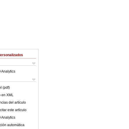
Personalizados
 Analytics
l (pdf)
lo en XML
cias del artículo
itar este artículo
 Analytics
ción automática