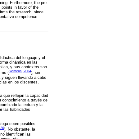
ing. Furthermore, the pre-
points in favor of the
firms the research, since
umentative competence.
idáctica del lenguaje y el
forma dinámica en las
plica, y sus contextos son
Siemens, 2004
smo (
); sin
a y siguen llevando a cabo
ias en los discentes,
ya que reflejan la capacidad
u conocimiento a través de
cambiado la lectura y la
r las habilidades
aloga sobre posibles
020
). No obstante, la
o identifican las
 voces, etc.