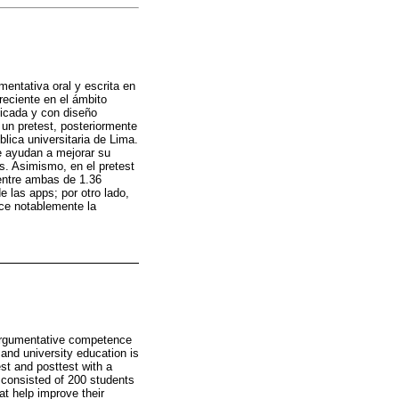
mentativa oral y escrita en
reciente en el ámbito
licada y con diseño
 un pretest, posteriormente
lica universitaria de Lima.
e ayudan a mejorar su
s. Asimismo, en el pretest
 entre ambas de 1.36
 las apps; por otro lado,
ece notablemente la
 argumentative competence
 and university education is
est and posttest with a
 consisted of 200 students
at help improve their