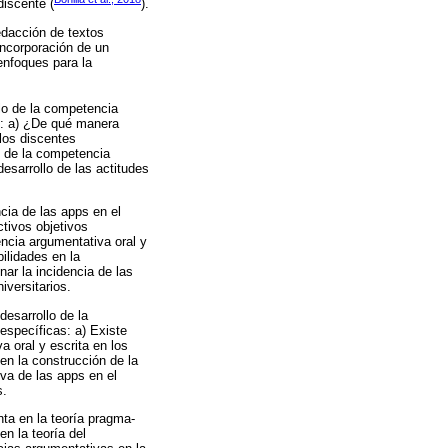
discente (
).
edacción de textos
incorporación de un
enfoques para la
lo de la competencia
os: a) ¿De qué manera
 los discentes
n de la competencia
esarrollo de las actitudes
cia de las apps en el
ctivos objetivos
encia argumentativa oral y
bilidades en la
nar la incidencia de las
iversitarios.
desarrollo de la
específicas: a) Existe
a oral y escrita en los
 en la construcción de la
iva de las apps en el
s.
nta en la teoría pragma-
n la teoría del