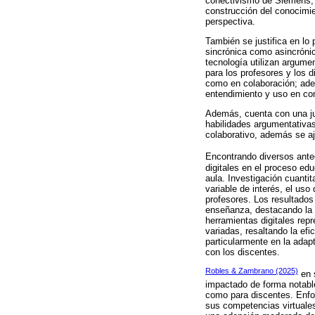
conectivismo de Siemens, y
construcción del conocimie
perspectiva.
También se justifica en lo
sincrónica como asincrónic
tecnología utilizan argum
para los profesores y los d
como en colaboración; adem
entendimiento y uso en co
Además, cuenta con una jus
habilidades argumentativa
colaborativo, además se aj
Encontrando diversos ant
digitales en el proceso ed
aula. Investigación cuanti
variable de interés, el us
profesores. Los resultados
enseñanza, destacando la 
herramientas digitales rep
variadas, resaltando la efi
particularmente en la adap
con los discentes.
Robles & Zambrano (2025)
en s
impactado de forma notable
como para discentes. Enfoq
sus competencias virtuales