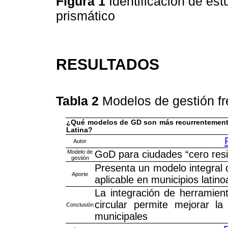
Figura 1
Identificación de est
prismático
RESULTADOS
Tabla 2
Modelos de gestión f
¿Qué modelos de GD son más recurrentemente
Latina?
Autor
Modelo de
GoD para ciudades “cero res
gestión
Presenta un modelo integral d
Aporte
aplicable en municipios latin
La integración de herramie
circular permite mejorar la 
Conclusión
municipales