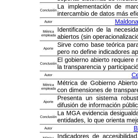
La implementación de marc
Conclusión
intercambio de datos más efic
Maldonad
Autor
Identificación de la necesi
Métrica
empleada
abiertos (sin operacionalizaci
Sirve como base teórica para
Aporte
pero no define indicadores ap
El gobierno abierto requiere 
Conclusión
la transparencia y participac
Ce
Autor
Métrica de Gobierno Abiert
Métrica
empleada
con dimensiones de transpare
Presenta un sistema robust
Aporte
difusión de información públic
La MGA evidencia desigualdad
Conclusión
entidades, lo que orienta mejo
B
Autor
Indicadores de accesibilidad,
Métrica