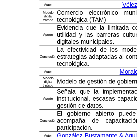
Vélez
Autor
Comercio electrónico mun
Modelo
digital
tecnológica (TAM)
tratado
Evidencia que la limitada c
utilidad y las barreras cult
Aporte
digitales municipales.
La efectividad de los mode
estrategias adaptadas al cont
Conclusión
tecnológica.
Morale
Autor
Modelo
Modelo de gestión de gobiern
digital
tratado
Señala que la implementaci
institucional, escasas capac
Aporte
gestión de datos.
El gobierno abierto puede
acompaña de capacitaci
Conclusión
participación.
González-Bustamante & Aguil
Autor