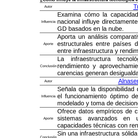
T
Autor
Examina cómo la capacidad y
nacional influye directament
Influencia
GD basados en la nube.
Aporta un análisis comparat
estructurales entre países d
Aporte
entre infraestructura y rendimi
La infraestructura tecno
rendimiento y aprovechami
Conclusión
carencias generan desiguald
Alnase
Autor
Señala que la disponibilidad 
el funcionamiento óptimo de
Influencia
modelado y toma de decision
Ofrece datos empíricos de có
sistemas avanzados en u
Aporte
capacidades técnicas con ren
Sin una infraestructura sólid
Conclusión