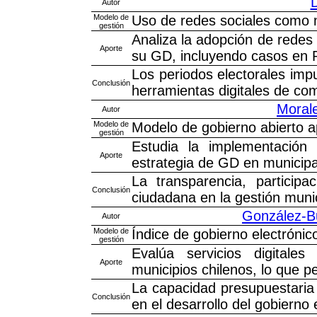
D
Autor
Modelo de
Uso de redes sociales como m
gestión
Analiza la adopción de redes
Aporte
su GD, incluyendo casos en 
Los periodos electorales imp
Conclusión
herramientas digitales de co
Morale
Autor
Modelo de
Modelo de gobierno abierto a
gestión
Estudia la implementació
Aporte
estrategia de GD en municip
La transparencia, participa
Conclusión
ciudadana en la gestión muni
González-Bu
Autor
Modelo de
Índice de gobierno electrónic
gestión
Evalúa servicios digitale
Aporte
municipios chilenos, lo que pe
La capacidad presupuestaria 
Conclusión
en el desarrollo del gobierno 