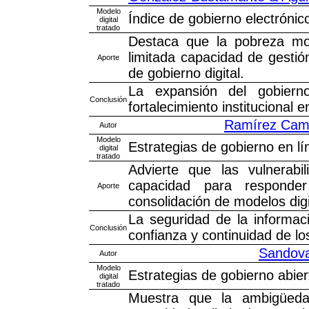
Modelo
Índice de gobierno electrónic
digital
tratado
Destaca que la pobreza mone
limitada capacidad de gestió
Aporte
de gobierno digital.
La expansión del gobierno
Conclusión
fortalecimiento institucional
Ramírez Cama
Autor
Modelo
Estrategias de gobierno en lín
digital
tratado
Advierte que las vulnerabi
capacidad para responder
Aporte
consolidación de modelos dig
La seguridad de la informaci
Conclusión
confianza y continuidad de los
Sandova
Autor
Modelo
Estrategias de gobierno abier
digital
tratado
Muestra que la ambigüedad