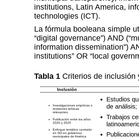
institutions, Latin America, 
technologies (ICT).
La fórmula booleana simple ut
“digital governance”) AND (“m
information dissemination”) A
institutions” OR “local gover
Tabla 1
Criterios de inclusión
Inclusión
Estudios qu
de análisis;
Investigaciones empíricas o
revisiones teóricas
relevantes;
Trabajos ce
Publicación entre los años
latinoameri
2020 y 2025
Enfoque temático centrado
Publicacion
en GD en gobiernos
municipales de América