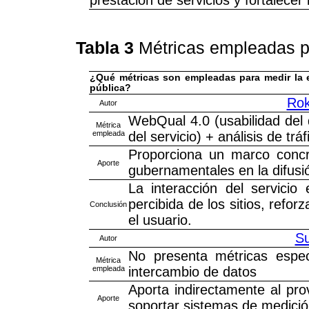
prestación de servicios y fortalecer
Tabla 3
Métricas empleadas pa
¿Qué métricas son empleadas para medir la e
pública?
Rok
Autor
WebQual 4.0 (usabilidad del d
Métrica
empleada
del servicio) + análisis de tráf
Proporciona un marco concr
Aporte
gubernamentales en la difusi
La interacción del servicio 
percibida de los sitios, refo
Conclusión
el usuario.
Su
Autor
No presenta métricas espec
Métrica
empleada
intercambio de datos
Aporta indirectamente al pro
Aporte
soportar sistemas de medición