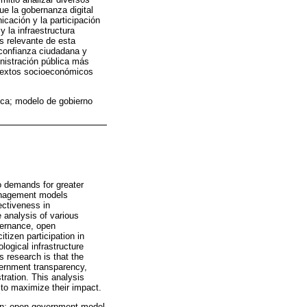
ue la gobernanza digital
cación y la participación
 la infraestructura
s relevante de esta
 confianza ciudadana y
nistración pública más
ntextos socioeconómicos
lica; modelo de gobierno
o demands for greater
management models
ectiveness in
 analysis of various
overnance, open
izen participation in
logical infrastructure
s research is that the
overnment transparency,
tration. This analysis
to maximize their impact.
tion; open government model