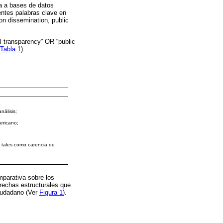
da a bases de datos
ntes palabras clave en
on dissemination, public
l transparency” OR “public
Tabla 1
).
nálisis;
ericano;
, tales como carencia de
mparativa sobre los
rechas estructurales que
ciudadano (Ver
Figura 1
).