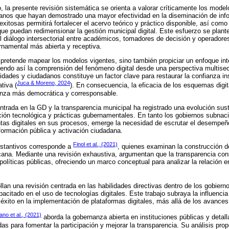
co, la presente revisión sistemática se orienta a valorar críticamente los mo
canos que hayan demostrado una mayor efectividad en la diseminación de info
 exitosas permitirá fortalecer el acervo teórico y práctico disponible, así com
ue puedan redimensionar la gestión municipal digital. Este esfuerzo se plan
l diálogo intersectorial entre académicos, tomadores de decisión y operadore
rnamental más abierta y receptiva.
 pretende mapear los modelos vigentes, sino también propiciar un enfoque in
iendo así la comprensión del fenómeno digital desde una perspectiva multisect
idades y ciudadanos constituye un factor clave para restaurar la confianza in
Juca & Moreno, 2024
tiva (
). En consecuencia, la eficacia de los esquemas digi
anza más democrática y corresponsable.
entrada en la GD y la transparencia municipal ha registrado una evolución sus
ión tecnológica y prácticas gubernamentales. En tanto los gobiernos subnaci
tas digitales en sus procesos, emerge la necesidad de escrutar el desempeñ
formación pública y activación ciudadana.
Finol et al., (2021)
stantivos corresponde a
, quienes examinan la construcción de
cana. Mediante una revisión exhaustiva, argumentan que la transparencia cons
 políticas públicas, ofreciendo un marco conceptual para analizar la relación e
llan una revisión centrada en las habilidades directivas dentro de los gobiern
pacitado en el uso de tecnologías digitales. Este trabajo subraya la influenc
éxito en la implementación de plataformas digitales, más allá de los avances
o et al., (2021)
aborda la gobernanza abierta en instituciones públicas y detal
as para fomentar la participación y mejorar la transparencia. Su análisis pro