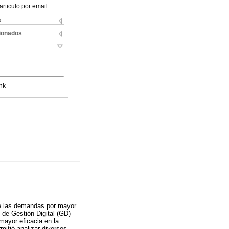
articulo por email
s
cionados
nk
nte las demandas por mayor
 de Gestión Digital (GD)
mayor eficacia en la
mitió analizar diversos