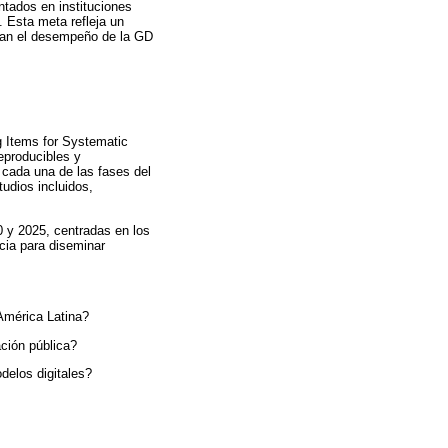
ntados en instituciones
 Esta meta refleja un
onan el desempeño de la GD
g Items for Systematic
eproducibles y
 cada una de las fases del
tudios incluidos,
0 y 2025, centradas en los
cia para diseminar
América Latina?
ción pública?
delos digitales?