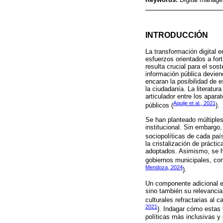
INTRODUCCIÓN
La transformación digital 
esfuerzos orientados a fort
resulta crucial para el sos
información pública devien
encaran la posibilidad de 
la ciudadanía. La literatu
articulador entre los apara
Aquije et al., 2021
públicos (
).
Se han planteado múltiples
institucional. Sin embargo
sociopolíticas de cada paí
la cristalización de práct
adoptados. Asimismo, se ha
gobiernos municipales, con
Mendoza, 2024
).
Un componente adicional es
sino también su relevancia
culturales refractarias al 
2021
). Indagar cómo estas 
políticas más inclusivas y 