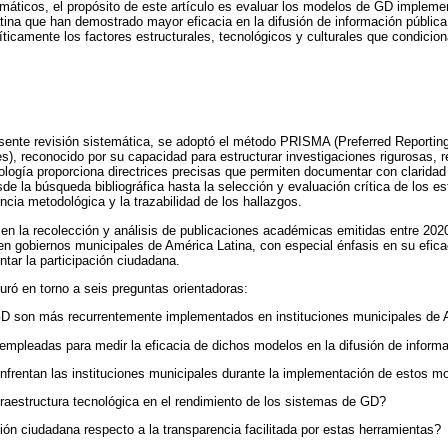
emáticos, el propósito de este artículo es evaluar los modelos de GD impleme
ina que han demostrado mayor eficacia en la difusión de información pública.
ticamente los factores estructurales, tecnológicos y culturales que condici
esente revisión sistemática, se adoptó el método PRISMA (Preferred Reportin
, reconocido por su capacidad para estructurar investigaciones rigurosas, r
logía proporciona directrices precisas que permiten documentar con claridad
e la búsqueda bibliográfica hasta la selección y evaluación crítica de los es
ncia metodológica y la trazabilidad de los hallazgos.
en la recolección y análisis de publicaciones académicas emitidas entre 202
n gobiernos municipales de América Latina, con especial énfasis en su efica
ntar la participación ciudadana.
uró en torno a seis preguntas orientadoras:
 son más recurrentemente implementados en instituciones municipales de 
mpleadas para medir la eficacia de dichos modelos en la difusión de informa
nfrentan las instituciones municipales durante la implementación de estos mo
fraestructura tecnológica en el rendimiento de los sistemas de GD?
ión ciudadana respecto a la transparencia facilitada por estas herramientas?