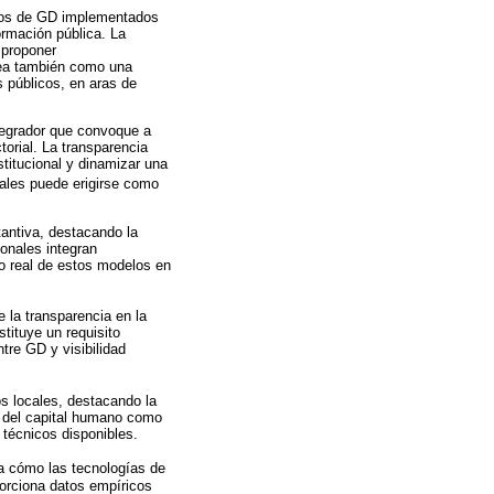
delos de GD implementados
rmación pública. La
o proponer
tea también como una
s públicos, en aras de
tegrador que convoque a
orial. La transparencia
stitucional y dinamizar una
tales puede erigirse como
tantiva, destacando la
onales integran
o real de estos modelos en
 la transparencia en la
tituye un requisito
ntre GD y visibilidad
os locales, destacando la
ia del capital humano como
 técnicos disponibles.
la cómo las tecnologías de
porciona datos empíricos