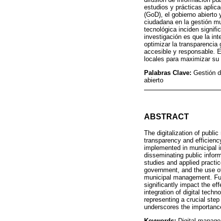
estudios y prácticas aplic
(GoD), el gobierno abierto
ciudadana en la gestión mu
tecnológica inciden signif
investigación es que la in
optimizar la transparencia
accesible y responsable. 
locales para maximizar su
Palabras Clave:
Gestión d
abierto
ABSTRACT
The digitalization of publ
transparency and efficienc
implemented in municipal in
disseminating public infor
studies and applied practic
government, and the use of
municipal management. Furt
significantly impact the ef
integration of digital tech
representing a crucial ste
underscores the importanc
Keywords:
Digital manage