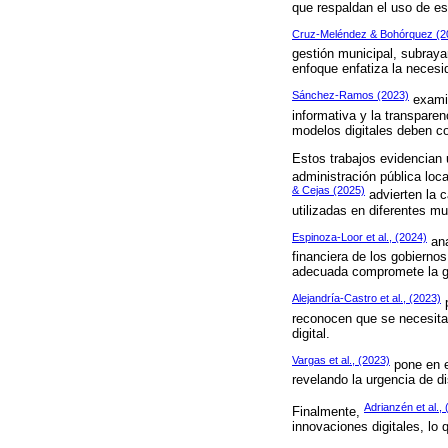
que respaldan el uso de est
Cruz-Meléndez & Bohórquez (2
gestión municipal, subraya
enfoque enfatiza la necesid
Sánchez-Ramos (2023)
examin
informativa y la transparen
modelos digitales deben c
Estos trabajos evidencian 
administración pública loc
& Cejas (2025)
advierten la c
utilizadas en diferentes mu
Espinoza-Loor et al., (2024)
ana
financiera de los gobierno
adecuada compromete la ges
Alejandría-Castro et al., (2023)
p
reconocen que se necesita
digital.
Vargas et al., (2023)
pone en e
revelando la urgencia de d
Adrianzén et al.,
Finalmente,
innovaciones digitales, lo q