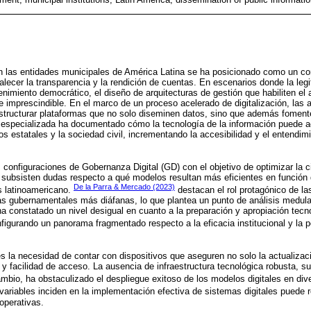
en las entidades municipales de América Latina se ha posicionado como un c
alecer la transparencia y la rendición de cuentas. En escenarios donde la legi
tenimiento democrático, el diseño de arquitecturas de gestión que habiliten el
e imprescindible. En el marco de un proceso acelerado de digitalización, las 
estructurar plataformas que no solo diseminen datos, sino que además fomente
ra especializada ha documentado cómo la tecnología de la información puede
tos estatales y la sociedad civil, incrementando la accesibilidad y el entendim
 configuraciones de Gobernanza Digital (GD) con el objetivo de optimizar la c
, subsisten dudas respecto a qué modelos resultan más eficientes en función d
De la Parra & Mercado (2023)
s latinoamericano.
destacan el rol protagónico de las
icas gubernamentales más diáfanas, lo que plantea un punto de análisis medul
 constatado un nivel desigual en cuanto a la preparación y apropiación tecno
figurando un panorama fragmentado respecto a la eficacia institucional y la 
 la necesidad de contar con dispositivos que aseguren no solo la actualizaci
 y facilidad de acceso. La ausencia de infraestructura tecnológica robusta, 
cambio, ha obstaculizado el despliegue exitoso de los modelos digitales en diver
variables inciden en la implementación efectiva de sistemas digitales puede re
operativas.