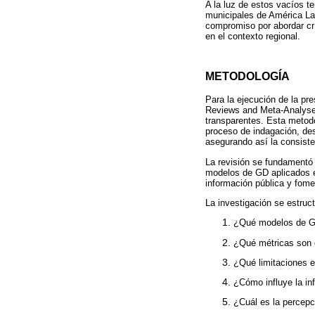
A la luz de estos vacíos t
municipales de América Lat
compromiso por abordar crí
en el contexto regional.
METODOLOGÍA
Para la ejecución de la pr
Reviews and Meta-Analyses)
transparentes. Esta metodo
proceso de indagación, desd
asegurando así la consiste
La revisión se fundamentó 
modelos de GD aplicados e
información pública y fome
La investigación se estruct
¿Qué modelos de GD
¿Qué métricas son e
¿Qué limitaciones e
¿Cómo influye la in
¿Cuál es la percepc