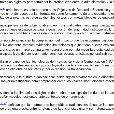
rategias digitales para fortalecer la interlocución entre la administración y la
023)
articulan su estudio en torno a los Objetivos de Desarrollo Sostenible y su
ndo el rol del acceso a la información como fundamento de una ciudadanía cr
ad de alinear las estrategias digitales locales con metas globales de equidad 
a experiencias de gobierno abierto en municipalidades mexicanas, destacan
cia son ejes estratégicos para la construcción de legitimidad institucional. El
oncebirse como herramientas de vinculación, más que como simples instrume
un notable avance en la comprensión del impacto que los esquemas digitales
al. No obstante, también evidencian limitaciones que justifican nuevas explor
arencia de un marco comparativo riguroso que permita medir la efectividad de
nicipios. Esta deficiencia impide identificar buenas prácticas generalizables.
lizan el papel de las Tecnologías de Información y de la Comunicación (TIC) 
s autónomos descentralizados, concluyendo que la ausencia de una infraestru
tión eficiente de recursos y, por extensión, la transparencia.
lantean que la cultura organizacional incide significativamente en la adopció
 mayor investigación para comprender cómo los valores institucionales afect
videncia las limitaciones digitales de muchas municipalidades durante la p
iseñar modelos resilientes ante contextos de emergencia.
 (2022)
señalan que las estructuras burocráticas tradicionales dificultan la inco
ue crea una brecha entre la retórica de la eficiencia digital y su materializaci