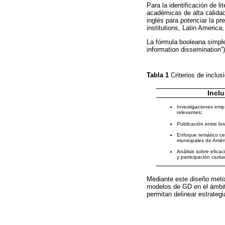
Para la identificación de l
académicas de alta calida
inglés para potenciar la p
institutions, Latin Americ
La fórmula booleana simple
information dissemination”
Tabla 1
Criterios de inclu
Incl
Investigaciones empí
relevantes;
Publicación entre l
Enfoque temático c
municipales de Améri
Análisis sobre eficac
y participación ciud
Mediante este diseño meto
modelos de GD en el ámbito
permitan delinear estrategi