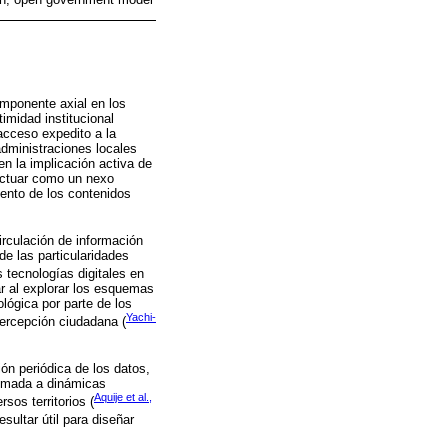
omponente axial en los
timidad institucional
 acceso expedito a la
administraciones locales
n la implicación activa de
 actuar como un nexo
iento de los contenidos
irculación de información
e las particularidades
 tecnologías digitales en
ar al explorar los esquemas
lógica por parte de los
Yachi-
percepción ciudadana (
ón periódica de los datos,
sumada a dinámicas
Aquije et al.,
sos territorios (
sultar útil para diseñar