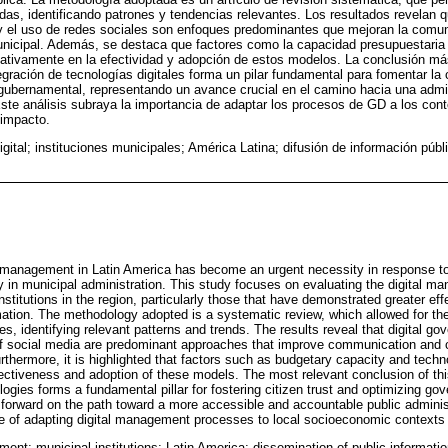
adas, identificando patrones y tendencias relevantes. Los resultados revelan q
 y el uso de redes sociales son enfoques predominantes que mejoran la comuni
nicipal. Además, se destaca que factores como la capacidad presupuestaria y
icativamente en la efectividad y adopción de estos modelos. La conclusión má
tegración de tecnologías digitales forma un pilar fundamental para fomentar la
 gubernamental, representando un avance crucial en el camino hacia una admi
Este análisis subraya la importancia de adaptar los procesos de GD a los co
 impacto.
igital; instituciones municipales; América Latina; difusión de información púb
ic management in Latin America has become an urgent necessity in response t
y in municipal administration. This study focuses on evaluating the digital 
stitutions in the region, particularly those that have demonstrated greater eff
mation. The methodology adopted is a systematic review, which allowed for the
es, identifying relevant patterns and trends. The results reveal that digital g
 social media are predominant approaches that improve communication and cit
hermore, it is highlighted that factors such as budgetary capacity and techno
fectiveness and adoption of these models. The most relevant conclusion of thi
nologies forms a fundamental pillar for fostering citizen trust and optimizing g
p forward on the path toward a more accessible and accountable public adminis
e of adapting digital management processes to local socioeconomic contexts 
ment; municipal institutions; Latin America; dissemination of public informa