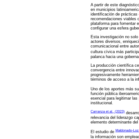
A partir de este diagnósti
en municipios latinoameri
identificación de prácticas
recomendaciones viables q
plataforma para fomentar e
configurar una esfera gube
Esta investigación no solo
actores diversos, enriquec
comunicacional entre autor
cultura cívica más participa
palanca hacia una gobern
La producción científica c
convergencia entre innovac
progresivamente herramien
términos de acceso a la in
Uno de los aportes más su
función pública iberoameri
esencial para legitimar las
institucional.
Carranza et al., (2023)
desarro
relevancia del liderazgo ca
elemento determinante del 
Maldonado-Lozan
El estudio de
la información son emplead