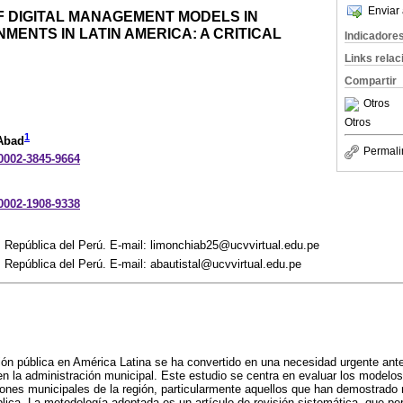
Enviar 
F DIGITAL MANAGEMENT MODELS IN
MENTS IN LATIN AMERICA: A CRITICAL
Indicadore
Links rela
Compartir
Otros
Otros
1
Abad
Permali
-0002-3845-9664
-0002-1908-9338
. República del Perú. E-mail: limonchiab25@ucvvirtual.edu.pe
. República del Perú. E-mail: abautistal@ucvvirtual.edu.pe
stión pública en América Latina se ha convertido en una necesidad urgente a
 en la administración municipal. Este estudio se centra en evaluar los modelos
ones municipales de la región, particularmente aquellos que han demostrado 
blica. La metodología adoptada es un artículo de revisión sistemática, que per