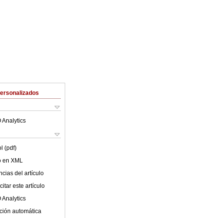
Personalizados
 Analytics
l (pdf)
lo en XML
cias del artículo
itar este artículo
 Analytics
ción automática