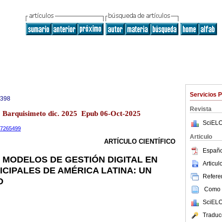
Servicios 
0398
Revista
13 Barquisimeto dic. 2025 Epub 06-Oct-2025
SciELO
.17265499
Articulo
ARTÍCULO CIENTÍFICO
Españo
S MODELOS DE GESTIÓN DIGITAL EN
Articu
CIPALES DE AMÉRICA LATINA: UN
Referen
O
Como c
SciELO
Traduc