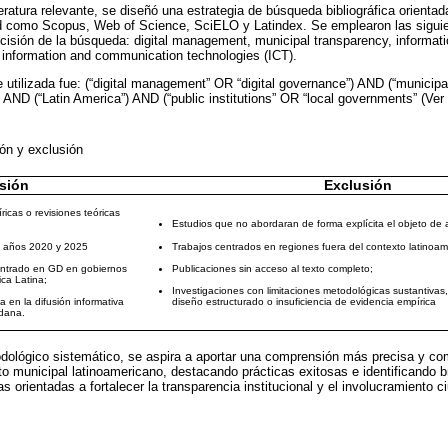
iteratura relevante, se diseñó una estrategia de búsqueda bibliográfica orienta
d como Scopus, Web of Science, SciELO y Latindex. Se emplearon las siguie
recisión de la búsqueda: digital management, municipal transparency, informati
a, information and communication technologies (ICT).
 utilizada fue: (“digital management” OR “digital governance”) AND (“municipa
) AND (“Latin America”) AND (“public institutions” OR “local governments” (Ver
sión y exclusión
usión
Exclusión
ricas o revisiones teóricas
Estudios que no abordaran de forma explícita el objeto de a
os años 2020 y 2025
Trabajos centrados en regiones fuera del contexto latinoam
entrado en GD en gobiernos
Publicaciones sin acceso al texto completo;
ca Latina;
Investigaciones con limitaciones metodológicas sustantivas
ia en la difusión informativa
diseño estructurado o insuficiencia de evidencia empírica
adana.
dológico sistemático, se aspira a aportar una comprensión más precisa y co
 municipal latinoamericano, destacando prácticas exitosas e identificando b
as orientadas a fortalecer la transparencia institucional y el involucramiento 