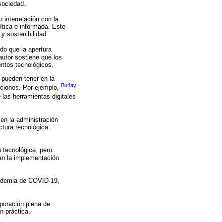
 sociedad.
 interrelación con la
ítica e informada. Este
y sostenibilidad.
do que la apertura
 autor sostiene que los
ntos tecnológicos.
 pueden tener en la
Buñay
aciones. Por ejemplo,
 las herramientas digitales
en la administración
ctura tecnológica
n tecnológica, pero
an la implementación
andemia de COVID-19,
rporación plena de
ón práctica.