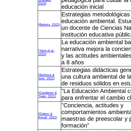
pedagógica para cuidar la 
Granado,
2023
)
educación inicial
Estrategias metodológicas 
educación ambiental. Estu
(
Belmira, 2022
)
un docente de Ciencias Na
institución educativa públi
La educación ambiental ba
narrativa mejora la concie
(
Yang et al.,
2022
)
y las actitudes ambientale
a 8 años
Estrategias didácticas ge
(
Barboza &
una cultura ambiental de l
Soto, 2022
)
de residuos sólidos en est
"La Educación Ambiental c
(
Gavilanes &
Tipán, 2021
)
para enfrentar el cambio cl
"Conciencia, actitudes y
comportamientos ambienta
(
Dolenc &
Kovač, 2021
)
maestras de preescolar y 
formación"