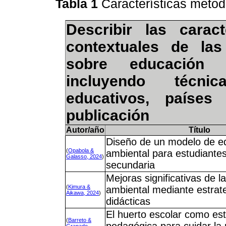
Tabla 1
Características meto
Describir las carac
contextuales de las
sobre educación 
incluyendo técni
educativos, paíse
publicación
Autor/año
Título
Diseño de un modelo de e
(
Opabola &
ambiental para estudiante
Galasso, 2024
)
secundaria
Mejoras significativas de l
(
Kimura &
ambiental mediante estrat
Aikawa, 2024
)
didácticas
El huerto escolar como est
(
Barreto &