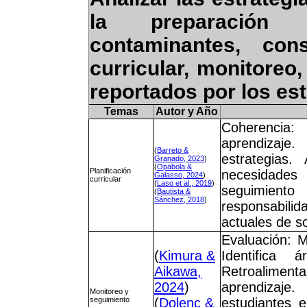
la preparación 
contaminantes, cons
curricular, monitoreo
reportados por los es
Temas
Autor y Año
Coherencia:
aprendizaje.
(
Barreto &
estrategias.
Granado, 2023
)
(
Opabola &
Planificación
necesidades d
Galasso, 2024
)
curricular
(
Laso et al., 2019
)
seguimiento
(
Bautista &
Sánchez, 2018
)
responsabili
actuales de so
Evaluación: M
(
Kimura &
Identifica
Aikawa,
Retroaliment
2024
)
aprendizaje
Monitoreo y
seguimiento
(
Dolenc &
estudiantes e