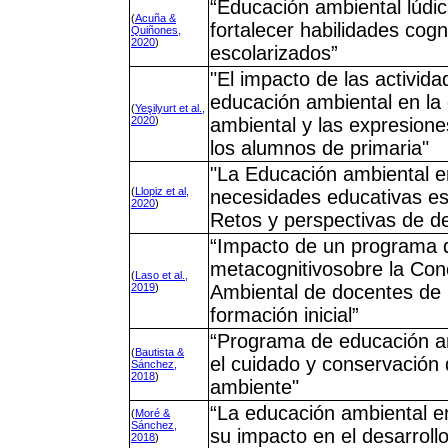
“Educación ambiental lúdi
(
Acuña &
fortalecer habilidades cogn
Quiñones,
2020
)
escolarizados”
"El impacto de las activid
educación ambiental en la
(
Yeşilyurt et al.,
2020
)
ambiental y las expresione
los alumnos de primaria"
"La Educación ambiental e
(
Llopiz et al,
necesidades educativas es
2020
)
Retos y perspectivas de de
“Impacto de un programa d
metacognitivosobre la Con
(
Laso et al.,
2019
)
Ambiental de docentes de 
formación inicial”
“Programa de educación a
(
Bautista &
el cuidado y conservación
Sánchez,
2018
)
ambiente"
“La educación ambiental en
(
Moré &
Sánchez,
su impacto en el desarrollo
2018
)