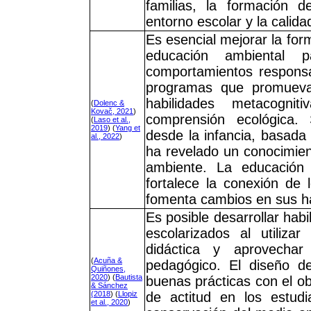
familias, la formación d
entorno escolar y la calid
Es esencial mejorar la fo
educación ambiental p
comportamientos responsa
programas que promuevan
habilidades metacogni
(
Dolenc &
Kovač, 2021
)
comprensión ecológica.
(
Laso et al.,
2019
) (
Yang et
desde la infancia, basada
al., 2022
)
ha revelado un conocimien
ambiente. La educación 
fortalece la conexión de 
fomenta cambios en sus há
Es posible desarrollar habi
escolarizados al utiliza
didáctica y aprovecha
(
Acuña &
pedagógico. El diseño d
Quiñones,
2020
) (
Bautista
buenas prácticas con el o
& Sánchez
(2018
) (
Llopiz
de actitud en los estudi
et al., 2020
)