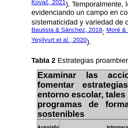
Kovač, 2021
). Temporalmente, 
evidenciando un campo en con
sistematicidad y variedad de 
Bautista & Sánchez, 2018
Moré &
;
Yeşilyurt et al., 2020
).
Tabla 2
Estrategias proambien
Examinar las acci
fomentar estrategia
entorno escolar, tale
programas de forma
sostenibles
Autor/año
Informaci