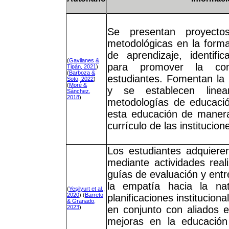
Se presentan proyectos
metodológicas en la forma
de aprendizaje, identifi
(
Gavilanes &
para promover la con
Tipán, 2021
)
(
Barboza &
estudiantes. Fomentan la 
Soto, 2022
)
(
Moré &
y se establecen linea
Sánchez,
2018
)
metodologías de educació
esta educación de manera 
currículo de las institucio
Los estudiantes adquiere
mediante actividades real
guías de evaluación y ent
la empatía hacia la nat
(
Yeşilyurt et al.,
2020
) (
Barreto
planificaciones institucio
& Granado,
2023
)
en conjunto con aliados e
mejoras en la educación