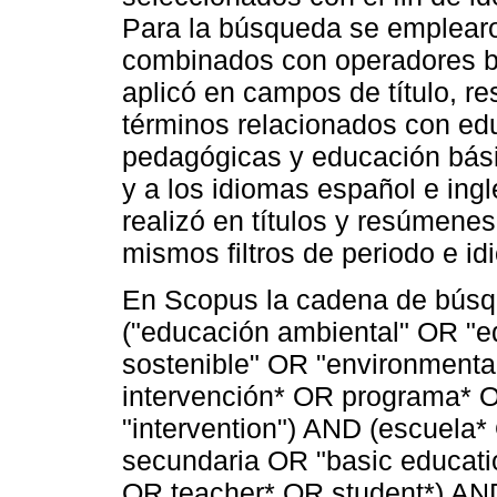
Para la búsqueda se emplearo
combinados con operadores b
aplicó en campos de título, r
términos relacionados con edu
pedagógicas y educación bási
y a los idiomas español e ing
realizó en títulos y resúmenes 
mismos filtros de periodo e id
En Scopus la cadena de búsq
("educación ambiental" OR "ed
sostenible" OR "environmenta
intervención* OR programa* O
"intervention") AND (escuela
secundaria OR "basic educati
OR teacher* OR student*)