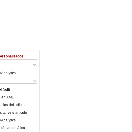
Personalizados
 Analytics
l (pdf)
lo en XML
cias del artículo
itar este artículo
 Analytics
ción automática