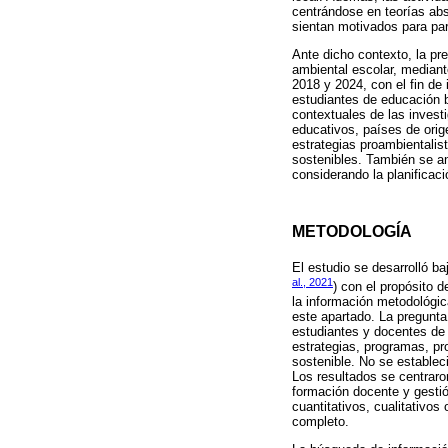
centrándose en teorías abs
sientan motivados para par
Ante dicho contexto, la pr
ambiental escolar, median
2018 y 2024, con el fin de
estudiantes de educación b
contextuales de las invest
educativos, países de ori
estrategias proambientalis
sostenibles. También se an
considerando la planificaci
METODOLOGÍA
El estudio se desarrolló ba
al., 2021
) con el propósito d
la información metodológic
este apartado. La pregunta
estudiantes y docentes de 
estrategias, programas, pr
sostenible. No se establec
Los resultados se centraron
formación docente y gestió
cuantitativos, cualitativos
completo.