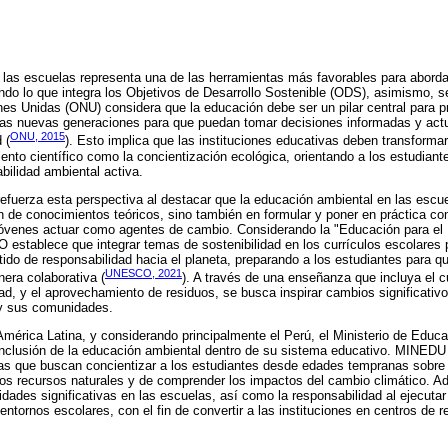
las escuelas representa una de las herramientas más favorables para aborda
ndo lo que integra los Objetivos de Desarrollo Sostenible (ODS), asimismo, 
es Unidas (ONU) considera que la educación debe ser un pilar central para p
 las nuevas generaciones para que puedan tomar decisiones informadas y act
ONU, 2015
 (
). Esto implica que las instituciones educativas deben transform
ento científico como la concientización ecológica, orientando a los estudiante
bilidad ambiental activa.
fuerza esta perspectiva al destacar que la educación ambiental en las escue
n de conocimientos teóricos, sino también en formular y poner en práctica 
jóvenes actuar como agentes de cambio. Considerando la "Educación para el 
 establece que integrar temas de sostenibilidad en los currículos escolare
ntido de responsabilidad hacia el planeta, preparando a los estudiantes para 
UNESCO, 2021
era colaborativa (
). A través de una enseñanza que incluya el c
dad, y el aprovechamiento de residuos, se busca inspirar cambios significati
 y sus comunidades.
América Latina, y considerando principalmente el Perú, el Ministerio de Edu
 inclusión de la educación ambiental dentro de su sistema educativo. MINEDU 
as que buscan concientizar a los estudiantes desde edades tempranas sobre 
los recursos naturales y de comprender los impactos del cambio climático. Ad
dades significativas en las escuelas, así como la responsabilidad al ejecutar
ntornos escolares, con el fin de convertir a las instituciones en centros de r