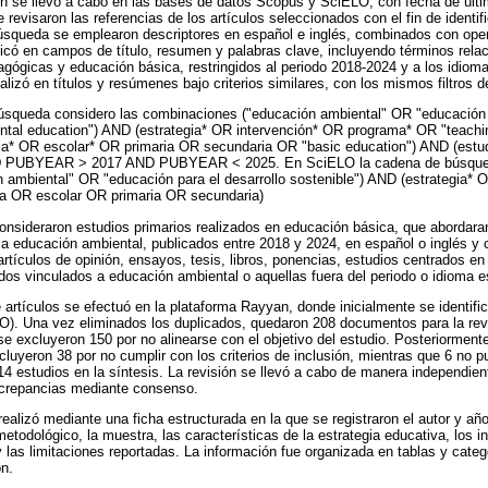
n se llevó a cabo en las bases de datos Scopus y SciELO, con fecha de últim
 revisaron las referencias de los artículos seleccionados con el fin de identific
úsqueda se emplearon descriptores en español e inglés, combinados con ope
icó en campos de título, resumen y palabras clave, incluyendo términos rel
agógicas y educación básica, restringidos al periodo 2018-2024 y a los idiom
lizó en títulos y resúmenes bajo criterios similares, con los mismos filtros d
squeda considero las combinaciones ("educación ambiental" OR "educación p
ntal education") AND (estrategia* OR intervención* OR programa* OR "teachi
ela* OR escolar* OR primaria OR secundaria OR "basic education") AND (est
ND PUBYEAR > 2017 AND PUBYEAR < 2025. En SciELO la cadena de búsqued
 ambiental" OR "educación para el desarrollo sostenible") AND (estrategia*
la OR escolar OR primaria OR secundaria)
 consideraron estudios primarios realizados en educación básica, que abordara
a educación ambiental, publicados entre 2018 y 2024, en español o inglés y 
artículos de opinión, ensayos, tesis, libros, ponencias, estudios centrados en
ados vinculados a educación ambiental o aquellas fuera del periodo o idioma e
 artículos se efectuó en la plataforma Rayyan, donde inicialmente se identific
). Una vez eliminados los duplicados, quedaron 208 documentos para la revis
e excluyeron 150 por no alinearse con el objetivo del estudio. Posteriormente
cluyeron 38 por no cumplir con los criterios de inclusión, mientras que 6 no p
14 estudios en la síntesis. La revisión se llevó a cabo de manera independien
iscrepancias mediante consenso.
ealizó mediante una ficha estructurada en la que se registraron el autor y año 
 metodológico, la muestra, las características de la estrategia educativa, los
y las limitaciones reportadas. La información fue organizada en tablas y cate
ón.