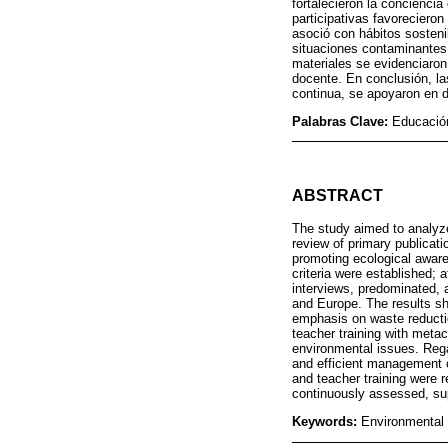
fortalecieron la conciencia
participativas favoreciero
asoció con hábitos sosten
situaciones contaminantes, 
materiales se evidenciaro
docente. En conclusión, la
continua, se apoyaron en d
Palabras Clave:
Educación
ABSTRACT
The study aimed to analyz
review of primary publicat
promoting ecological awar
criteria were established;
interviews, predominated, 
and Europe. The results sh
emphasis on waste reductio
teacher training with meta
environmental issues. Rega
and efficient management o
and teacher training were r
continuously assessed, su
Keywords:
Environmental e