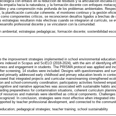
 ecológica con énfasis en la reducción de residuos y la articulación escuela-
n la empatía hacia la naturaleza; y la formación docente con enfoques metacog
ibles y una comprensión más profunda de los problemas ambientales. Respect
la planificación curricular coherente, el monitoreo continuo y la gestión efic
n como componentes críticos, se reconocieron desafíos ligados a brechas de 
s estrategias resultaron más efectivas cuando se integraron al currículo, se 
esarrollo profesional docente y se vincularon con la comunidad.
 ambiental; estrategias pedagógicas; formación docente; sostenibilidad esco
e the improvement strategies implemented in school environmental education
ions indexed in Scopus and SciELO (2018-2024), with the aim of identifying ef
eness and engagement in students. The PRISMA protocol was applied and inc
 after screening, 14 studies were included. Designs with questionnaires and 
and primarily addressed early childhood and primary education levels in contex
owed that integrated projects and curricular mainstreaming strengthened eco
n and school-community coordination; participatory activities fostered empa
cognitive and narrative approaches was associated with sustainable habits an
rding preparedness for contamination situations, coherent curriculum plannin
f resources and materials were identified as critical components. Challenges
ecognized. In conclusion, strategies were most effective when integrated into 
pported by teacher professional development, and connected to the communit
ducation; pedagogical strategies; teacher training; school sustainability