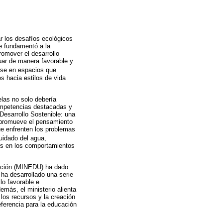
r los desafíos ecológicos
se fundamentó a la
romover el desarrollo
uar de manera favorable y
arse en espacios que
s hacia estilos de vida
las no solo debería
competencias destacadas y
Desarrollo Sostenible: una
s promueve el pensamiento
que enfrenten los problemas
uidado del agua,
vos en los comportamientos
cación (MINEDU) ha dado
ha desarrollado una serie
lo favorable e
emás, el ministerio alienta
 los recursos y la creación
eferencia para la educación