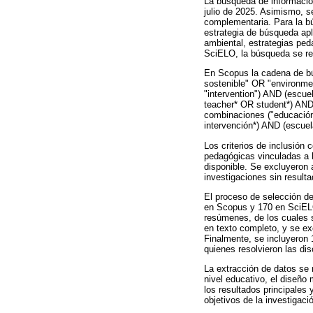
La búsqueda de informació
julio de 2025. Asimismo, se
complementaria. Para la b
estrategia de búsqueda apl
ambiental, estrategias ped
SciELO, la búsqueda se rea
En Scopus la cadena de bú
sostenible" OR "environme
"intervention") AND (escu
teacher* OR student*) A
combinaciones ("educación
intervención*) AND (escue
Los criterios de inclusión
pedagógicas vinculadas a l
disponible. Se excluyeron 
investigaciones sin result
El proceso de selección de
en Scopus y 170 en SciELO
resúmenes, de los cuales s
en texto completo, y se ex
Finalmente, se incluyeron 
quienes resolvieron las d
La extracción de datos se r
nivel educativo, el diseño
los resultados principales 
objetivos de la investigaci