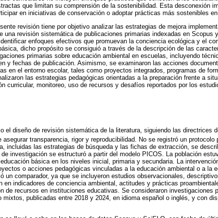
tractas que limitan su comprensión de la sostenibilidad. Esta desconexión i
ticipar en iniciativas de conservación o adoptar prácticas más sostenibles en
esente revisión tiene por objetivo analizar las estrategias de mejora impleme
te una revisión sistemática de publicaciones primarias indexadas en Scopus 
 identificar enfoques efectivos que promuevan la conciencia ecológica y el c
ásica, dicho propósito se consiguió a través de la descripción de las caracte
igaciones primarias sobre educación ambiental en escuelas, incluyendo técn
gen y fechas de publicación. Asimismo, se examinaron las acciones documen
tas en el entorno escolar, tales como proyectos integrados, programas de for
alizaron las estrategias pedagógicas orientadas a la preparación frente a si
ón curricular, monitoreo, uso de recursos y desafíos reportados por los estudi
jo el diseño de revisión sistemática de la literatura, siguiendo las directrice
e asegurar transparencia, rigor y reproducibilidad. No se registró un protocolo
a, incluidas las estrategias de búsqueda y las fichas de extracción, se descr
 de investigación se estructuró a partir del modelo PICOS. La población est
educación básica en los niveles inicial, primaria y secundaria. La intervenció
oyectos o acciones pedagógicas vinculadas a la educación ambiental o a la e
ió un comparador, ya que se incluyeron estudios observacionales, descriptivo
 en indicadores de conciencia ambiental, actitudes y prácticas proambientales
n de recursos en instituciones educativas. Se consideraron investigaciones 
 o mixtos, publicadas entre 2018 y 2024, en idioma español o inglés, y con dis