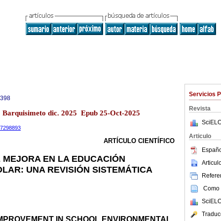
Servicios 
0398
Revista
13 Barquisimeto dic. 2025 Epub 25-Oct-2025
SciELO
.17298893
Articulo
ARTÍCULO CIENTÍFICO
Españo
 MEJORA EN LA EDUCACIÓN
Articu
LAR: UNA REVISIÓN SISTEMÁTICA
Referen
Como c
SciELO
Traduc
IMPROVEMENT IN SCHOOL ENVIRONMENTAL