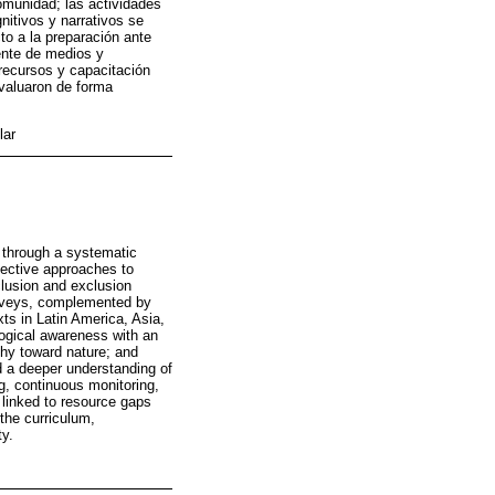
comunidad; las actividades
nitivos y narrativos se
o a la preparación ante
iente de medios y
recursos y capacitación
evaluaron de forma
lar
 through a systematic
fective approaches to
lusion and exclusion
surveys, complemented by
ts in Latin America, Asia,
logical awareness with an
thy toward nature; and
d a deeper understanding of
g, continuous monitoring,
 linked to resource gaps
the curriculum,
y.