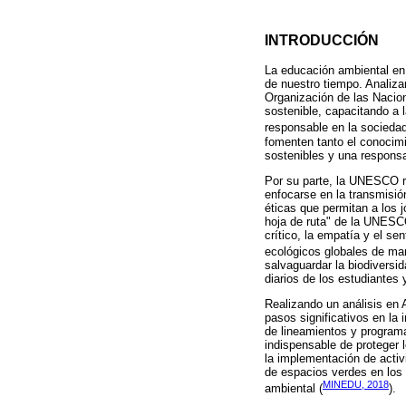
INTRODUCCIÓN
La educación ambiental en 
de nuestro tiempo. Analiza
Organización de las Nacion
sostenible, capacitando a
responsable en la sociedad
fomenten tanto el conocimi
sostenibles y una responsa
Por su parte, la UNESCO re
enfocarse en la transmisió
éticas que permitan a los 
hoja de ruta" de la UNESCO
crítico, la empatía y el se
ecológicos globales de man
salvaguardar la biodiversi
diarios de los estudiantes
Realizando un análisis en 
pasos significativos en la
de lineamientos y program
indispensable de proteger 
la implementación de activi
de espacios verdes en los e
MINEDU, 2018
ambiental (
).