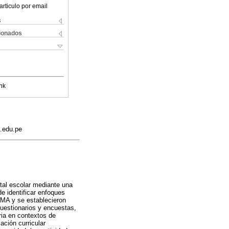
articulo por email
s
cionados
nk
.edu.pe
tal escolar mediante una
e identificar enfoques
SMA y se establecieron
cuestionarios y encuestas,
ria en contextos de
ación curricular