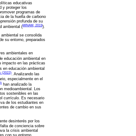
líticas educativas
d y proteger los
 promover programas de
ia de la huella de carbono
mprensión profunda de su
MINAM, 2019
d ambiental (
).
n ambiental se consolida
de su entorno, preparados
tres ambientales en
de educación ambiental en
 impacto en las prácticas
s en educación ambiental
s (2022)
. Analizando las
ario, especialmente en el
3)
han analizado la
ión medioambiental. Los
os sostenibles en las
l currículo. Es necesario
iva de los estudiantes en
gentes de cambio en sus
iente desinterés por los
falta de conciencia sobre
va la crisis ambiental
tes con su entorno,