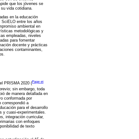
mpide que los jóvenes se
 su vida cotidiana.
ntadas en la educación
y SciELO entre los años
ompromiso ambiental en
rísticas metodológicas y
icas empleadas, niveles
tadas para fomentar
mación docente y prácticas
tuaciones contaminantes,
os.
Page et
s del PRISMA 2020 (
 previo; sin embargo, toda
ibió de manera detallada en
uvo conformada por
n correspondió a
ducación para el desarrollo
s y cuasi-experimentales.
, integración curricular,
primarias con enfoques
ponibilidad de texto