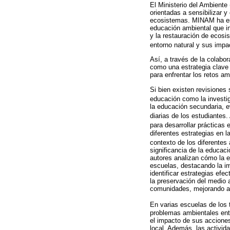
El Ministerio del Ambiente
orientadas a sensibilizar 
ecosistemas. MINAM ha est
educación ambiental que in
y la restauración de ecosi
entorno natural y sus impa
Así, a través de la colabo
como una estrategia clave 
para enfrentar los retos am
Si bien existen revisiones 
educación como la investi
la educación secundaria, 
diarias de los estudiantes
para desarrollar prácticas
diferentes estrategias en 
contexto de los diferente
significancia de la educac
autores analizan cómo la 
escuelas, destacando la i
identificar estrategias ef
la preservación del medio
comunidades, mejorando as
En varias escuelas de los 
problemas ambientales entr
el impacto de sus acciones
local. Además, las activid