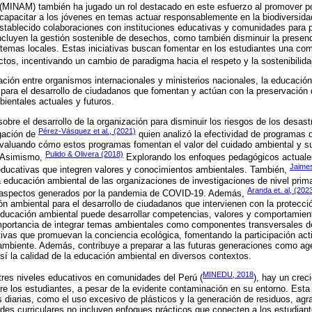
 (MINAM) también ha jugado un rol destacado en este esfuerzo al promover po
y capacitar a los jóvenes en temas actuar responsablemente en la biodiversida
ablecido colaboraciones con instituciones educativas y comunidades para
cluyen la gestión sostenible de desechos, como también disminuir la presenc
stemas locales. Estas iniciativas buscan fomentar en los estudiantes una co
ctos, incentivando un cambio de paradigma hacia el respeto y la sostenibilida
ración entre organismos internacionales y ministerios nacionales, la educació
para el desarrollo de ciudadanos que fomentan y actúan con la preservación 
bientales actuales y futuros.
sobre el desarrollo de la organización para disminuir los riesgos de los desas
Pérez-Vásquez et al., (2021)
gación de
quien analizó la efectividad de programas 
evaluando cómo estos programas fomentan el valor del cuidado ambiental y su
Pulido & Olivera (2018)
. Asimismo,
Explorando los enfoques pedagógicos actuale
Jaime
 educativas que integren valores y conocimientos ambientales. También,
la educación ambiental de las organizaciones de investigaciones de nivel prim
Aranda et. al, (202
s aspectos generados por la pandemia de COVID-19. Además,
ión ambiental para el desarrollo de ciudadanos que intervienen con la protecc
educación ambiental puede desarrollar competencias, valores y comportamient
mportancia de integrar temas ambientales como componentes transversales de
ectivas que promuevan la conciencia ecológica, fomentando la participación act
 ambiente. Además, contribuye a preparar a las futuras generaciones como a
í la calidad de la educación ambiental en diversos contextos.
MINEDU, 2018
tres niveles educativos en comunidades del Perú (
), hay un crec
e los estudiantes, a pesar de la evidente contaminación en su entorno. Esta 
 diarias, como el uso excesivo de plásticos y la generación de residuos, agra
ades curriculares no incluyen enfoques prácticos que conecten a los estudian