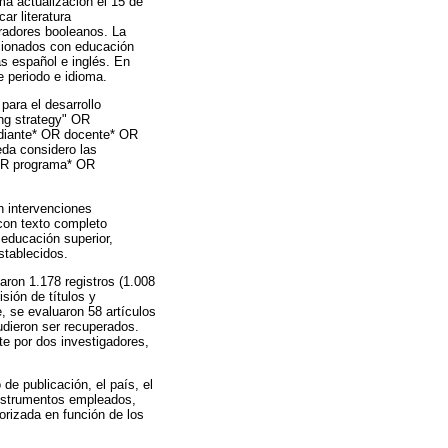
a actualización el 15 de
ar literatura
radores booleanos. La
acionados con educación
as español e inglés. En
e periodo e idioma.
ara el desarrollo
ng strategy" OR
udiante* OR docente* OR
a considero las
 OR programa* OR
n intervenciones
con texto completo
 educación superior,
stablecidos.
aron 1.178 registros (1.008
ión de títulos y
, se evaluaron 58 artículos
udieron ser recuperados.
te por dos investigadores,
de publicación, el país, el
 instrumentos empleados,
gorizada en función de los