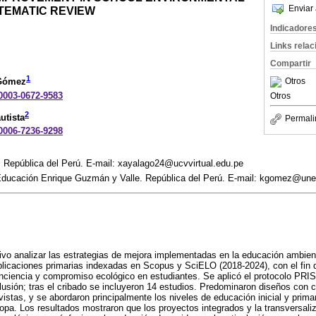
Enviar 
TEMATIC REVIEW
Indicadore
Links rela
Compartir
1
Otros
 Gómez
-0003-0672-9583
Otros
2
utista
Permali
-0006-7236-9298
. República del Perú. E-mail: xayalago24@ucvvirtual.edu.pe
Educación Enrique Guzmán y Valle. República del Perú. E-mail: kgomez@une
ivo analizar las estrategias de mejora implementadas en la educación ambien
blicaciones primarias indexadas en Scopus y SciELO (2018-2024), con el fin d
nciencia y compromiso ecológico en estudiantes. Se aplicó el protocolo PRI
xclusión; tras el cribado se incluyeron 14 estudios. Predominaron diseños con 
stas, y se abordaron principalmente los niveles de educación inicial y prima
opa. Los resultados mostraron que los proyectos integrados y la transversaliz