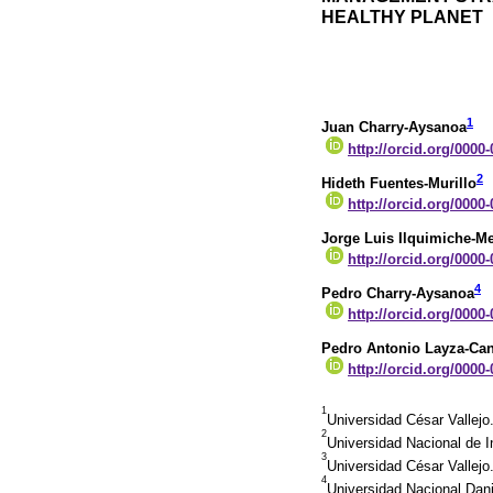
HEALTHY PLANET
1
Juan Charry-Aysanoa
http://orcid.org/0000
2
Hideth Fuentes-Murillo
http://orcid.org/0000
Jorge Luis Ilquimiche-Me
http://orcid.org/0000
4
Pedro Charry-Aysanoa
http://orcid.org/0000
Pedro Antonio Layza-Ca
http://orcid.org/0000
1
Universidad César Vallejo
2
Universidad Nacional de I
3
Universidad César Vallejo
4
Universidad Nacional Dani