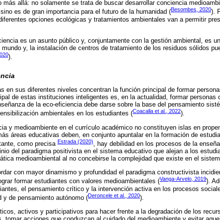
 más allá: no solamente se trata de buscar desarrollar conciencia medioambi
Besombes, 2020
 sino es de gran importancia para el futuro de la humanidad (
). 
diferentes opciones ecológicas y tratamientos ambientales van a permitir pres
iciencia es un asunto público y, conjuntamente con la gestión ambiental, es u
 mundo y, la instalación de centros de tratamiento de los residuos sólidos pu
2020
).
encia
as en sus diferentes niveles concentran la función principal de formar person
ipal de estas instituciones inteligentes es, en la actualidad, formar personas 
nseñanza de la eco-eficiencia debe darse sobre la base del pensamiento sisté
Coacalla et al., 2022
sensibilización ambientales en los estudiantes (
).
cia y medioambiente en el currículo académico no constituyen islas en prope
más áreas educativas deben, en conjunto apuntalar en la formación de estudi
Estrada (2020)
tante, como precisa
, hay debilidad en los procesos de la enseñ
io del paradigma positivista en el sistema educativo que alejan a los estudi
tica medioambiental al no concebirse la complejidad que existe en el sistem
rdar con mayor dinamismo y profundidad el paradigma constructivista incidi
Vanga-Arvelo, 2019
ograr formar estudiantes con valores medioambientales (
). A
diantes, el pensamiento crítico y la intervención activa en los procesos sociales
Deroncele et al., 2020
ad y de pensamiento autónomo (
).
ticos, activos y participativos para hacer frente a la degradación de los recu
, tomar acciones que conduzcan al cuidado del medioambiente y evitar aquel