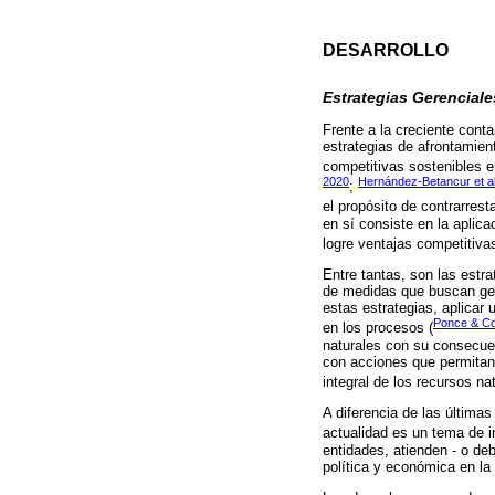
DESARROLLO
Estrategias Gerenciale
Frente a la creciente cont
estrategias de afrontamien
competitivas sostenibles e
2020
Hernández-Betancur et al
;
el propósito de contrarrest
en sí consiste en la aplica
logre ventajas competitiva
Entre tantas, son las estra
de medidas que buscan gere
estas estrategias, aplicar 
Ponce & Co
en los procesos (
naturales con su consecuen
con acciones que permitan 
integral de los recursos na
A diferencia de las última
actualidad es un tema de i
entidades, atienden - o de
política y económica en la