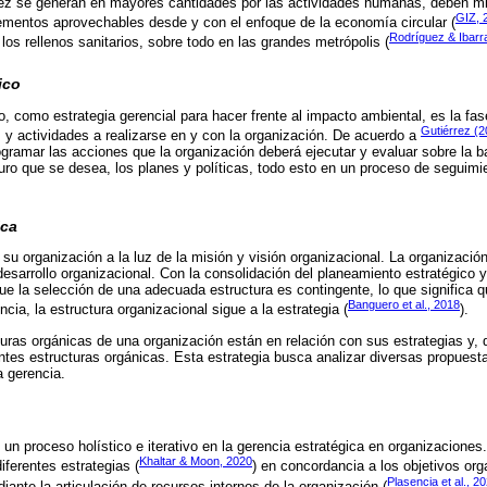
z se generan en mayores cantidades por las actividades humanas, deben m
GIZ, 
ementos aprovechables desde y con el enfoque de la economía circular (
Rodríguez & Ibarr
 los rellenos sanitarios, sobre todo en las grandes metrópolis (
ico
o, como estrategia gerencial para hacer frente al impacto ambiental, es la f
Gutiérrez (2
 y actividades a realizarse en y con la organización. De acuerdo a
ogramar las acciones que la organización deberá ejecutar y evaluar sobre la 
uturo que se desea, los planes y políticas, todo esto en un proceso de seguimi
ica
 su organización a la luz de la misión y visión organizacional. La organizació
 desarrollo organizacional. Con la consolidación del planeamiento estratégico 
que la selección de una adecuada estructura es contingente, lo que significa 
Banguero et al., 2018
cia, la estructura organizacional sigue a la estrategia (
).
turas orgánicas de una organización están en relación con sus estrategias y, 
entes estructuras orgánicas. Esta estrategia busca analizar diversas propuest
a gerencia.
 un proceso holístico e iterativo en la gerencia estratégica en organizaciones
Khaltar & Moon, 2020
iferentes estrategias (
) en concordancia a los objetivos or
Plasencia et al., 2
iante la articulación de recursos internos de la organización (