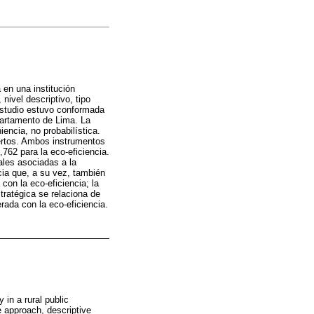
a en una institución
 nivel descriptivo, tipo
 estudio estuvo conformada
epartamento de Lima. La
encia, no probabilística.
pertos. Ambos instrumentos
,762 para la eco-eficiencia.
ales asociadas a la
ia que, a su vez, también
con la eco-eficiencia; la
tratégica se relaciona de
rada con la eco-eficiencia.
 in a rural public
ve approach, descriptive