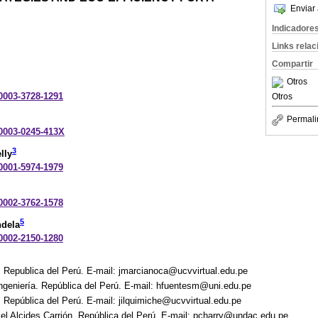
Enviar 
Indicadore
Links rela
Compartir
Otros
-0003-3728-1291
Otros
Permali
-0003-0245-413X
3
lly
-0001-5974-1979
-0002-3762-1578
5
ndela
-0002-2150-1280
. Republica del Perú. E-mail: jmarcianoca@ucvvirtual.edu.pe
ngeniería. República del Perú. E-mail: hfuentesm@uni.edu.pe
. República del Perú. E-mail: jilquimiche@ucvvirtual.edu.pe
el Alcides Carrión. República del Perú. E-mail: pcharry@undac.edu.pe