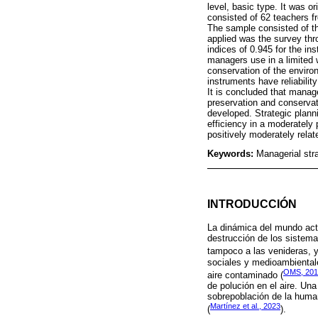
level, basic type. It was o
consisted of 62 teachers fr
The sample consisted of th
applied was the survey thr
indices of 0.945 for the i
managers use in a limited 
conservation of the environ
instruments have reliabili
It is concluded that manag
preservation and conservati
developed. Strategic plannin
efficiency in a moderately 
positively moderately relat
Keywords:
Managerial stra
INTRODUCCIÓN
La dinámica del mundo act
destrucción de los sistema
tampoco a las venideras, y
sociales y medioambiental
OMS, 201
aire contaminado (
de polución en el aire. Un
sobrepoblación de la human
Martínez et al., 2023
(
).