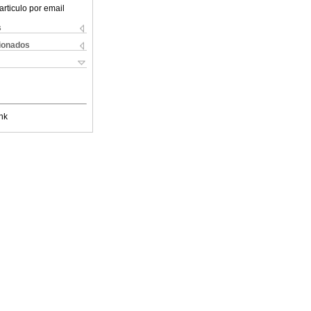
articulo por email
s
cionados
nk