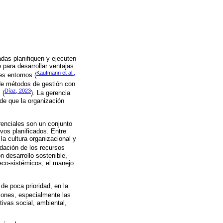
adas planifiquen y ejecuten
 para desarrollar ventajas
Kaufmann et al.,
es entornos (
n de métodos de gestión con
Díaz, 2023
 (
). La gerencia
 de que la organización
erenciales son un conjunto
vos planificados. Entre
la cultura organizacional y
dación de los recursos
n desarrollo sostenible,
eco-sistémicos, el manejo
de poca prioridad, en la
ciones, especialmente las
ivas social, ambiental,