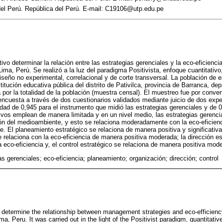
del Perú. República del Perú. E-mail: C19106@utp.edu.pe
tivo determinar la relación entre las estrategias gerenciales y la eco-eficienci
Lima, Perú. Se realizó a la luz del paradigma Positivista, enfoque cuantitativo,
diseño no experimental, correlacional y de corte transversal. La población de
itución educativa pública del distrito de Pativilca, provincia de Barranca, d
por la totalidad de la población (muestra censal). El muestreo fue por conveni
 encuesta a través de dos cuestionarios validados mediante juicio de dos ex
idad de 0,945 para el instrumento que midió las estrategias gerenciales y de 0
ivos emplean de manera limitada y en un nivel medio, las estrategias gerenci
ón del medioambiente, y esto se relaciona moderadamente con la eco-eficienc
 El planeamiento estratégico se relaciona de manera positiva y significativa 
e relaciona con la eco-eficiencia de manera positiva moderada; la dirección es
 eco-eficiencia y, el control estratégico se relaciona de manera positiva mode
as gerenciales; eco-eficiencia; planeamiento; organización; dirección; control
to determine the relationship between management strategies and eco-efficiency
ima, Peru. It was carried out in the light of the Positivist paradigm, quantitati