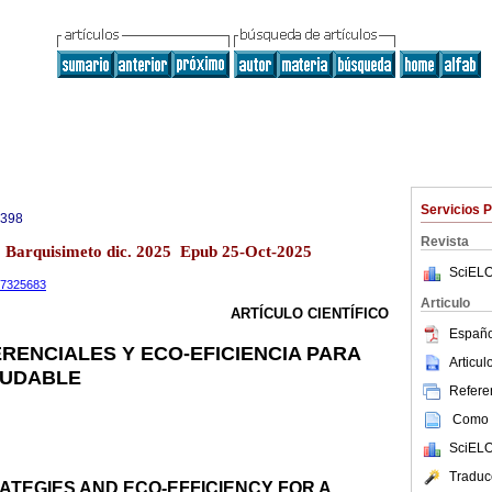
Servicios 
0398
Revista
13 Barquisimeto dic. 2025 Epub 25-Oct-2025
SciELO
.17325683
Articulo
ARTÍCULO CIENTÍFICO
Españo
RENCIALES Y ECO-EFICIENCIA PARA
Articu
LUDABLE
Referen
Como c
SciELO
Traduc
TEGIES AND ECO-EFFICIENCY FOR A