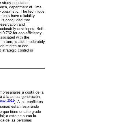
e study population
rranca, department of Lima.
obabilistic. The technique
ents have reliability
 is concluded that
reservation and
 moderately developed. Both
 0.762 for eco-efficiency.
ssociated with the
 in turn, is also moderately
ion relates to eco-
 strategic control is
presariales a costa de la
 a la actual generación,
sto, 2021
). A los conflictos
rsonas están respirando
o que tiene un alto grado
ial; a esta se suma la
ida de las personas