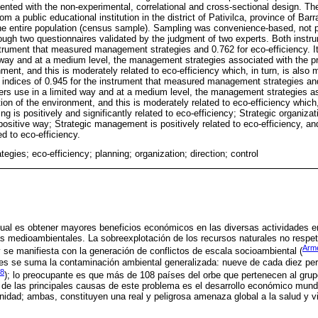
riented with the non-experimental, correlational and cross-sectional design. Th
om a public educational institution in the district of Pativilca, province of Ba
e entire population (census sample). Sampling was convenience-based, not pr
ough two questionnaires validated by the judgment of two experts. Both instrum
nstrument that measured management strategies and 0.762 for eco-efficiency. It
way and at a medium level, the management strategies associated with the p
ment, and this is moderately related to eco-efficiency which, in turn, is also
ty indices of 0.945 for the instrument that measured management strategies and
ers use in a limited way and at a medium level, the management strategies a
on of the environment, and this is moderately related to eco-efficiency which,
g is positively and significantly related to eco-efficiency; Strategic organizat
positive way; Strategic management is positively related to eco-efficiency, and
ed to eco-efficiency.
tegies; eco-efficiency; planning; organization; direction; control
ual es obtener mayores beneficios económicos en las diversas actividades em
s medioambientales. La sobreexplotación de los recursos naturales no respeta
Arme
 se manifiesta con la generación de conflictos de escala socioambiental (
es se suma la contaminación ambiental generalizada: nueve de cada diez pe
8
); lo preocupante es que más de 108 países del orbe que pertenecen al grup
a de las principales causas de este problema es el desarrollo económico mund
idad; ambas, constituyen una real y peligrosa amenaza global a la salud y v