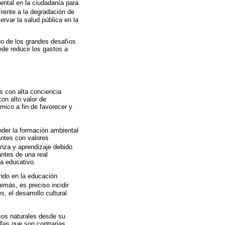
ental en la ciudadanía para
Frente a la degradación de
ervar la salud pública en la
no de los grandes desafíos
ede reducir los gastos a
as con alta conciencia
con alto valor de
mico a fin de favorecer y
nder la formación ambiental
antes con valores
anza y aprendizaje debido
antes de una real
a educativo.
endo en la educación
demás, es preciso incidir
, el desarrollo cultural
rsos naturales desde su
las que son contrarias.