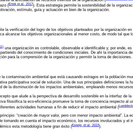
Ertek et al., 2017
lazo (
). Esta estrategia permite la sostenibilidad de la organiza
tivación, estímulo, guía y actuación en bien de la organización.
ite la verificación del logro de los objetivos planteados por la organización e
a alcanzar los objetivos organizacionales al menor costo, de modo tal que 
11)
una organización es controlable, observable e identificable y, por ende, es f
partiendo del conocimiento de condiciones iniciales. De ahí la importancia de 
ión para la comprensión de la organización y permitir la toma de decisiones.
e la contaminación ambiental que está causando estragos en la población mun
tiva participativa social de solución. Una de sus principales definiciones la 
ad de la disminución de los impactos ambientales, empleando menos recursos
cepto que alude a la perspectiva de desarrollo sostenible en la interfaz de la 
tiva filosófica la eco-eficiencia promueve la toma de conciencia respecto al 
Lueddeck
diferentes actividades humanas a fin de reducir el impacto ambiental (
l principio: “creación de mayor valor, pero con menor impacto ambiental”. La 
ble tomando en cuenta el impacto económico, los recursos involucrados y el i
Espejo, et al., 2023
émico esta metodología tiene gran éxito (
).