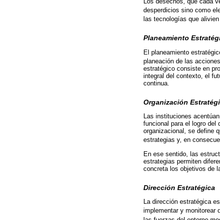
Los desechos, que cada ve
desperdicios sino como el
las tecnologías que alivien
Planeamiento Estratég
El planeamiento estratégic
planeación de las acciones
estratégico consiste en pr
integral del contexto, el f
continua.
Organización Estratég
Las instituciones acentúan
funcional para el logro del
organizacional, se define 
estrategias y, en consecuen
En ese sentido, las estruc
estrategias permiten difer
concreta los objetivos de l
Dirección Estratégica
La dirección estratégica es
implementar y monitorear d
las fuerzas del entorno med