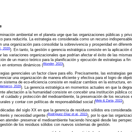
s
aminación ambiental en el planeta urge que las organizaciones públicas y priv
to para reducirla. La estrategia es considerada como un recurso indispensable
n una organización para consolidar la sobrevivencia y prosperidad en diferent
., 2020
). En tanto, la gestión o gerencia estratégica consiste en la aplicació
ar las variaciones organizacionales que podrían afectar el éxito de las mismas
ción de un marco teórico para la planificación y ejecución de estrategias a fin
Wunder, 2023
s en entornos dinámicos (
).
tegias gerenciales un factor clave para ello. Precisamente, las estrategias g
nciar una organización de manera eficiente y efectiva para el logro de objeti
un sistema de eco-eficiencia consiste en realizar cambios en la estructura, en 
lamarco, 2020
). La gerencia estratégica en momentos actuales en que la degra
te afectación a la humanidad consiste en concebir una institución pública co
el cuidado y protección del medioambiente, la preservación de los recursos 
Melo & Zarta, 2022
turales y contar con políticas de responsabilidad social (
).
s décadas del siglo XX en que la gerencia de residuos sólidos era considerada 
Rodríguez-Díaz et al., 2022
nterés y necesidad urgente (
), por lo que las organiza
ben atender- preservar el medioambiente haciendo hincapié desde las perspect
 gestión de los residuos sólidos con nuevos sistemas de gestión.