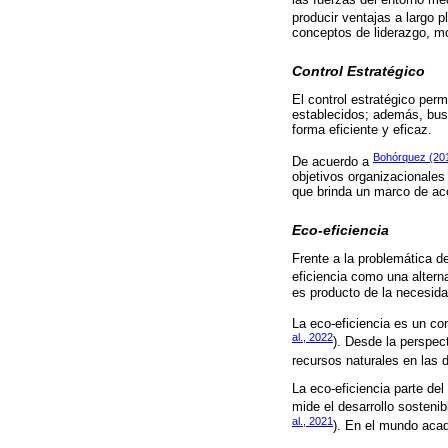
producir ventajas a largo p
conceptos de liderazgo, mo
Control Estratégico
El control estratégico perm
establecidos; además, busc
forma eficiente y eficaz.
Bohórquez (20
De acuerdo a
objetivos organizacionales 
que brinda un marco de acc
Eco-eficiencia
Frente a la problemática d
eficiencia como una alterna
es producto de la necesid
La eco-eficiencia es un con
al., 2022
). Desde la perspec
recursos naturales en las 
La eco-eficiencia parte de
mide el desarrollo sosteni
al., 2021
). En el mundo acad