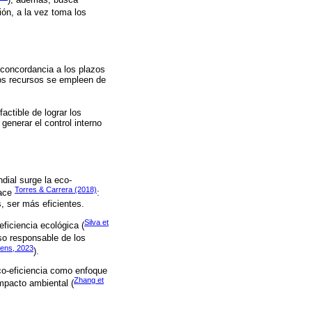
ción, a la vez toma los
n concordancia a los plazos
los recursos se empleen de
actible de lograr los
generar el control interno
dial surge la eco-
Torres & Carrera (2018)
hace
:
, ser más eficientes.
Silva et
eficiencia ecológica (
uso responsable de los
ens, 2023
).
eco-eficiencia como enfoque
Zhang et
mpacto ambiental (