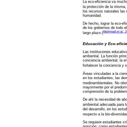
La eco-eficiencia va mucho
la protección de la misma,
los recursos naturales las 
humanidad.
De hecho, lograr la eco-ef
de los gobiernos de todo el
Aliahmadi et al., 
largo plazo (
Educación y Eco-efici
Las instituciones educativ
ambiental. La función princ
conciencia ambiental; la e
fortalecer la conciencia y 
Áreas vinculadas a la cien
en los estudiantes; las de
medioambientales. No obs
mayormente por el predomin
comprensión de la problemá
De ahí la necesidad de abo
ambiental adecuada para l
del desarrollo, en los estu
respecto a la bio-diversid
Se requiere estudiantes crí
posición: como estudiantes