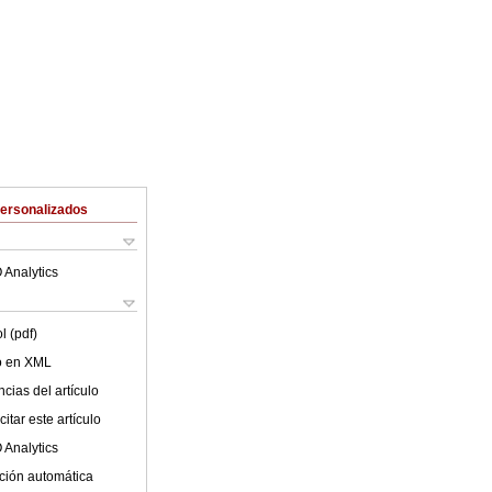
Personalizados
 Analytics
l (pdf)
lo en XML
cias del artículo
itar este artículo
 Analytics
ción automática