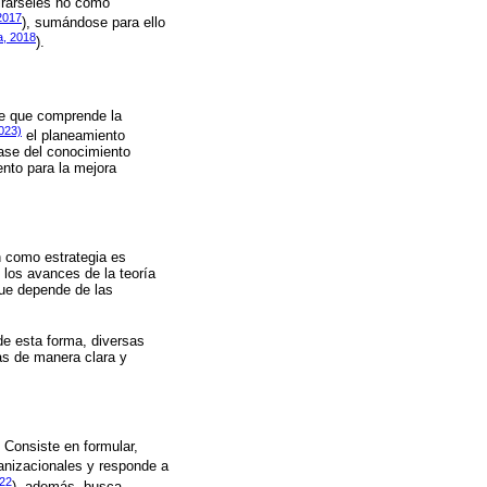
irárseles no como
2017
), sumándose para ello
a, 2018
).
ase que comprende la
023)
el planeamiento
base del conocimiento
ento para la mejora
n como estrategia es
y los avances de la teoría
que depende de las
de esta forma, diversas
as de manera clara y
. Consiste en formular,
ganizacionales y responde a
022
), además, busca