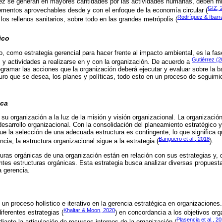
z se generan en mayores cantidades por las actividades humanas, deben m
GIZ, 
ementos aprovechables desde y con el enfoque de la economía circular (
Rodríguez & Ibarr
 los rellenos sanitarios, sobre todo en las grandes metrópolis (
ico
o, como estrategia gerencial para hacer frente al impacto ambiental, es la f
Gutiérrez (2
 y actividades a realizarse en y con la organización. De acuerdo a
ogramar las acciones que la organización deberá ejecutar y evaluar sobre la 
uturo que se desea, los planes y políticas, todo esto en un proceso de seguimi
ica
 su organización a la luz de la misión y visión organizacional. La organizació
 desarrollo organizacional. Con la consolidación del planeamiento estratégico 
que la selección de una adecuada estructura es contingente, lo que significa 
Banguero et al., 2018
cia, la estructura organizacional sigue a la estrategia (
).
turas orgánicas de una organización están en relación con sus estrategias y, 
entes estructuras orgánicas. Esta estrategia busca analizar diversas propuest
a gerencia.
 un proceso holístico e iterativo en la gerencia estratégica en organizaciones
Khaltar & Moon, 2020
iferentes estrategias (
) en concordancia a los objetivos or
Plasencia et al., 2
iante la articulación de recursos internos de la organización (