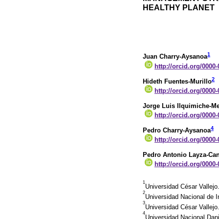
HEALTHY PLANET
1
Juan Charry-Aysanoa
http://orcid.org/0000
2
Hideth Fuentes-Murillo
http://orcid.org/0000
Jorge Luis Ilquimiche-Me
http://orcid.org/0000
4
Pedro Charry-Aysanoa
http://orcid.org/0000
Pedro Antonio Layza-Ca
http://orcid.org/0000
1
Universidad César Vallejo
2
Universidad Nacional de I
3
Universidad César Vallejo
4
Universidad Nacional Dani