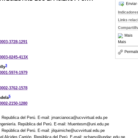
Enviar 
Indicadore
Links rela
Compartilh
Mais
-0003-3728-1291
Mais
Permali
-0003-0245-413X
3
lly
-0001-5974-1979
-0002-3762-1578
5
ndela
-0002-2150-1280
. Republica del Perú. E-mail: jmarcianoca@ucvvirtual.edu.pe
ngeniería. República del Perú. E-mail: hfuentesm@uni.edu.pe
. República del Perú. E-mail: jilquimiche@ucvvirtual.edu.pe
el Alcides Carrión. República del Perú. E-mail: pcharry@undac.edu.pe