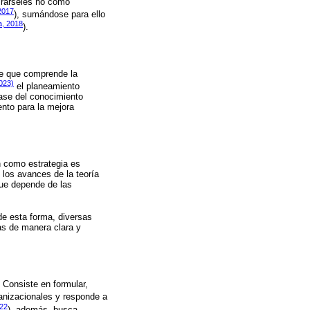
irárseles no como
2017
), sumándose para ello
a, 2018
).
ase que comprende la
023)
el planeamiento
base del conocimiento
ento para la mejora
n como estrategia es
y los avances de la teoría
que depende de las
de esta forma, diversas
as de manera clara y
. Consiste en formular,
ganizacionales y responde a
022
), además, busca