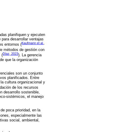
adas planifiquen y ejecuten
 para desarrollar ventajas
Kaufmann et al.,
es entornos (
n de métodos de gestión con
Díaz, 2023
 (
). La gerencia
 de que la organización
erenciales son un conjunto
vos planificados. Entre
la cultura organizacional y
dación de los recursos
n desarrollo sostenible,
eco-sistémicos, el manejo
de poca prioridad, en la
ciones, especialmente las
ivas social, ambiental,