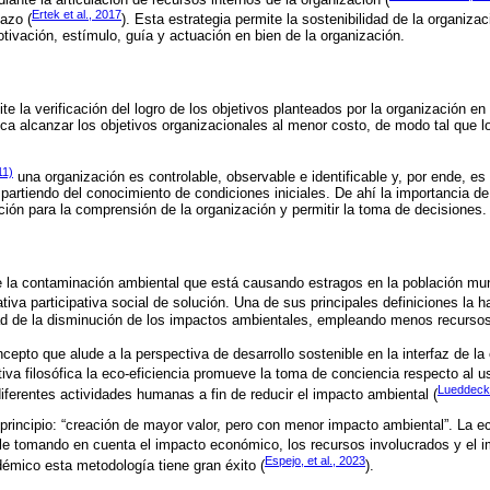
Ertek et al., 2017
lazo (
). Esta estrategia permite la sostenibilidad de la organiza
tivación, estímulo, guía y actuación en bien de la organización.
ite la verificación del logro de los objetivos planteados por la organización e
a alcanzar los objetivos organizacionales al menor costo, de modo tal que 
11)
una organización es controlable, observable e identificable y, por ende, es f
partiendo del conocimiento de condiciones iniciales. De ahí la importancia de 
ión para la comprensión de la organización y permitir la toma de decisiones.
e la contaminación ambiental que está causando estragos en la población mun
tiva participativa social de solución. Una de sus principales definiciones la 
ad de la disminución de los impactos ambientales, empleando menos recursos
cepto que alude a la perspectiva de desarrollo sostenible en la interfaz de la 
tiva filosófica la eco-eficiencia promueve la toma de conciencia respecto al 
Lueddeck
diferentes actividades humanas a fin de reducir el impacto ambiental (
l principio: “creación de mayor valor, pero con menor impacto ambiental”. La 
ble tomando en cuenta el impacto económico, los recursos involucrados y el i
Espejo, et al., 2023
émico esta metodología tiene gran éxito (
).