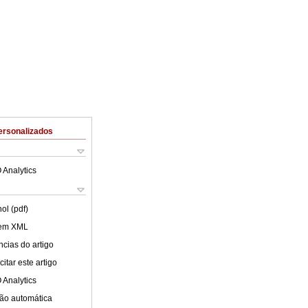
ersonalizados
 Analytics
ol (pdf)
 em XML
cias do artigo
itar este artigo
 Analytics
ão automática