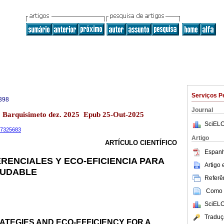
Serviços P
398
Journal
13 Barquisimeto dez. 2025 Epub 25-Out-2025
SciELO
.17325683
Artigo
ARTÍCULO CIENTÍFICO
Espanh
RENCIALES Y ECO-EFICIENCIA PARA
Artigo
LUDABLE
Referên
Como c
SciELO
Traduç
TEGIES AND ECO-EFFICIENCY FOR A