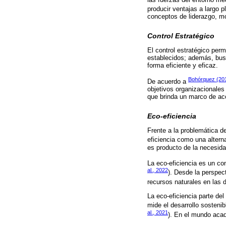
producir ventajas a largo p
conceptos de liderazgo, mo
Control Estratégico
El control estratégico perm
establecidos; además, busc
forma eficiente y eficaz.
Bohórquez (20
De acuerdo a
objetivos organizacionales 
que brinda un marco de acc
Eco-eficiencia
Frente a la problemática d
eficiencia como una alterna
es producto de la necesid
La eco-eficiencia es un con
al., 2022
). Desde la perspec
recursos naturales en las 
La eco-eficiencia parte de
mide el desarrollo sosteni
al., 2021
). En el mundo acad