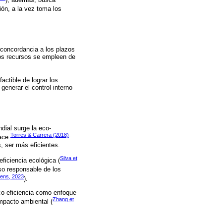
ción, a la vez toma los
n concordancia a los plazos
los recursos se empleen de
actible de lograr los
generar el control interno
dial surge la eco-
Torres & Carrera (2018)
hace
:
, ser más eficientes.
Silva et
eficiencia ecológica (
uso responsable de los
ens, 2023
).
eco-eficiencia como enfoque
Zhang et
mpacto ambiental (