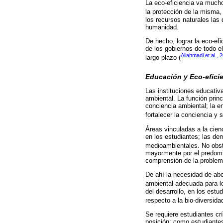
La eco-eficiencia va mucho
la protección de la misma,
los recursos naturales las 
humanidad.
De hecho, lograr la eco-ef
de los gobiernos de todo el
Aliahmadi et al., 
largo plazo (
Educación y Eco-efici
Las instituciones educativ
ambiental. La función princ
conciencia ambiental; la e
fortalecer la conciencia y 
Áreas vinculadas a la cien
en los estudiantes; las de
medioambientales. No obs
mayormente por el predomin
comprensión de la problemá
De ahí la necesidad de abo
ambiental adecuada para l
del desarrollo, en los estu
respecto a la bio-diversid
Se requiere estudiantes crí
posición: como estudiantes