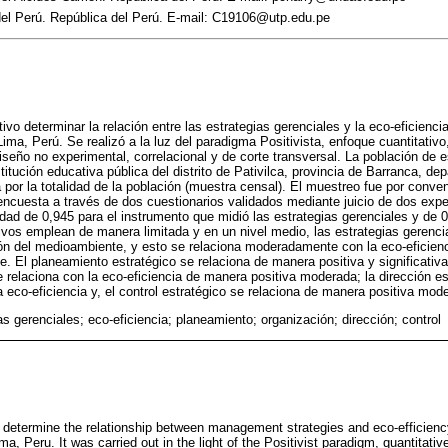
del Perú. República del Perú. E-mail: C19106@utp.edu.pe
tivo determinar la relación entre las estrategias gerenciales y la eco-eficienci
Lima, Perú. Se realizó a la luz del paradigma Positivista, enfoque cuantitativo,
diseño no experimental, correlacional y de corte transversal. La población de
itución educativa pública del distrito de Pativilca, provincia de Barranca, d
por la totalidad de la población (muestra censal). El muestreo fue por conveni
 encuesta a través de dos cuestionarios validados mediante juicio de dos ex
idad de 0,945 para el instrumento que midió las estrategias gerenciales y de 0
ivos emplean de manera limitada y en un nivel medio, las estrategias gerenci
ón del medioambiente, y esto se relaciona moderadamente con la eco-eficienc
 El planeamiento estratégico se relaciona de manera positiva y significativa 
e relaciona con la eco-eficiencia de manera positiva moderada; la dirección es
 eco-eficiencia y, el control estratégico se relaciona de manera positiva mode
as gerenciales; eco-eficiencia; planeamiento; organización; dirección; control
to determine the relationship between management strategies and eco-efficiency
ima, Peru. It was carried out in the light of the Positivist paradigm, quantitati