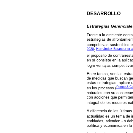
DESARROLLO
Estrategias Gerenciale
Frente a la creciente cont
estrategias de afrontamien
competitivas sostenibles e
2020
Hernández-Betancur et al
;
el propósito de contrarrest
en sí consiste en la aplica
logre ventajas competitiva
Entre tantas, son las estra
de medidas que buscan gere
estas estrategias, aplicar 
Ponce & Co
en los procesos (
naturales con su consecuen
con acciones que permitan 
integral de los recursos na
A diferencia de las última
actualidad es un tema de i
entidades, atienden - o de
política y económica en la