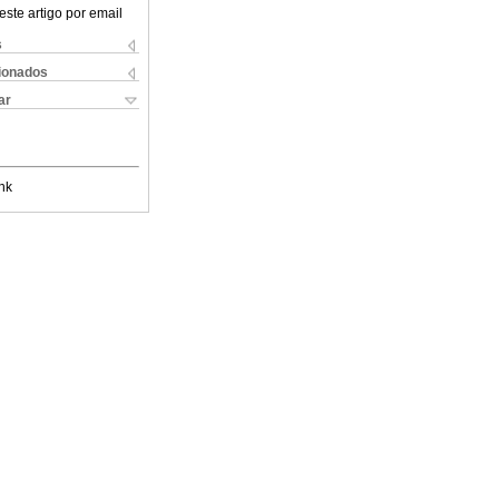
este artigo por email
s
cionados
ar
nk