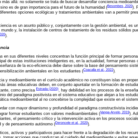
 más allá: no solamente se trata de buscar desarrollar conciencia medioambi
Besombes, 2020
 sino es de gran importancia para el futuro de la humanidad (
). 
diferentes opciones ecológicas y tratamientos ambientales van a permitir pres
iciencia es un asunto público y, conjuntamente con la gestión ambiental, es u
 mundo y, la instalación de centros de tratamiento de los residuos sólidos pu
2020
).
encia
as en sus diferentes niveles concentran la función principal de formar person
ipal de estas instituciones inteligentes es, en la actualidad, formar personas 
nseñanza de la eco-eficiencia debe darse sobre la base del pensamiento sisté
Coacalla et al., 2022
sensibilización ambientales en los estudiantes (
).
cia y medioambiente en el currículo académico no constituyen islas en prope
más áreas educativas deben, en conjunto apuntalar en la formación de estudi
Estrada (2020)
tante, como precisa
, hay debilidad en los procesos de la enseñ
io del paradigma positivista en el sistema educativo que alejan a los estudi
tica medioambiental al no concebirse la complejidad que existe en el sistem
rdar con mayor dinamismo y profundidad el paradigma constructivista incidi
Vanga-Arvelo, 2019
ograr formar estudiantes con valores medioambientales (
). A
diantes, el pensamiento crítico y la intervención activa en los procesos sociales
Deroncele et al., 2020
ad y de pensamiento autónomo (
).
ticos, activos y participativos para hacer frente a la degradación de los recu
, tomar acciones que conduzcan al cuidado del medioambiente y evitar aquel