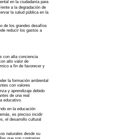
ental en la ciudadanía para
Frente a la degradación de
ervar la salud pública en la
no de los grandes desafíos
ede reducir los gastos a
as con alta conciencia
con alto valor de
mico a fin de favorecer y
nder la formación ambiental
antes con valores
anza y aprendizaje debido
antes de una real
a educativo.
endo en la educación
demás, es preciso incidir
, el desarrollo cultural
rsos naturales desde su
las que son contrarias.