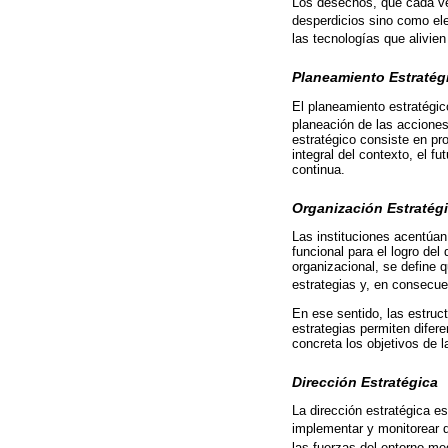
Los desechos, que cada ve
desperdicios sino como el
las tecnologías que alivien
Planeamiento Estratég
El planeamiento estratégic
planeación de las acciones
estratégico consiste en pr
integral del contexto, el f
continua.
Organización Estratég
Las instituciones acentúan
funcional para el logro del
organizacional, se define 
estrategias y, en consecuen
En ese sentido, las estruc
estrategias permiten difer
concreta los objetivos de l
Dirección Estratégica
La dirección estratégica es
implementar y monitorear d
las fuerzas del entorno med