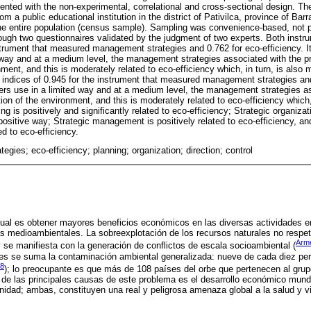
riented with the non-experimental, correlational and cross-sectional design. Th
om a public educational institution in the district of Pativilca, province of Ba
e entire population (census sample). Sampling was convenience-based, not pr
ough two questionnaires validated by the judgment of two experts. Both instrum
nstrument that measured management strategies and 0.762 for eco-efficiency. It
way and at a medium level, the management strategies associated with the p
ment, and this is moderately related to eco-efficiency which, in turn, is also
ty indices of 0.945 for the instrument that measured management strategies and
ers use in a limited way and at a medium level, the management strategies a
on of the environment, and this is moderately related to eco-efficiency which,
g is positively and significantly related to eco-efficiency; Strategic organizat
positive way; Strategic management is positively related to eco-efficiency, and
ed to eco-efficiency.
tegies; eco-efficiency; planning; organization; direction; control
ual es obtener mayores beneficios económicos en las diversas actividades em
s medioambientales. La sobreexplotación de los recursos naturales no respeta
Arme
 se manifiesta con la generación de conflictos de escala socioambiental (
es se suma la contaminación ambiental generalizada: nueve de cada diez pe
8
); lo preocupante es que más de 108 países del orbe que pertenecen al grup
a de las principales causas de este problema es el desarrollo económico mund
idad; ambas, constituyen una real y peligrosa amenaza global a la salud y v