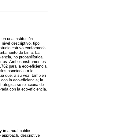
a en una institución
 nivel descriptivo, tipo
 estudio estuvo conformada
epartamento de Lima. La
encia, no probabilística.
pertos. Ambos instrumentos
,762 para la eco-eficiencia.
ales asociadas a la
ia que, a su vez, también
con la eco-eficiencia; la
tratégica se relaciona de
rada con la eco-eficiencia.
 in a rural public
ve approach, descriptive