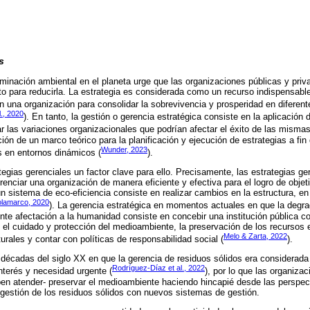
s
aminación ambiental en el planeta urge que las organizaciones públicas y priv
to para reducirla. La estrategia es considerada como un recurso indispensable
n una organización para consolidar la sobrevivencia y prosperidad en diferent
., 2020
). En tanto, la gestión o gerencia estratégica consiste en la aplicació
ar las variaciones organizacionales que podrían afectar el éxito de las mismas
ción de un marco teórico para la planificación y ejecución de estrategias a fin
Wunder, 2023
s en entornos dinámicos (
).
tegias gerenciales un factor clave para ello. Precisamente, las estrategias g
nciar una organización de manera eficiente y efectiva para el logro de objeti
un sistema de eco-eficiencia consiste en realizar cambios en la estructura, en 
lamarco, 2020
). La gerencia estratégica en momentos actuales en que la degra
te afectación a la humanidad consiste en concebir una institución pública co
el cuidado y protección del medioambiente, la preservación de los recursos 
Melo & Zarta, 2022
turales y contar con políticas de responsabilidad social (
).
s décadas del siglo XX en que la gerencia de residuos sólidos era considerada 
Rodríguez-Díaz et al., 2022
nterés y necesidad urgente (
), por lo que las organiza
ben atender- preservar el medioambiente haciendo hincapié desde las perspect
 gestión de los residuos sólidos con nuevos sistemas de gestión.