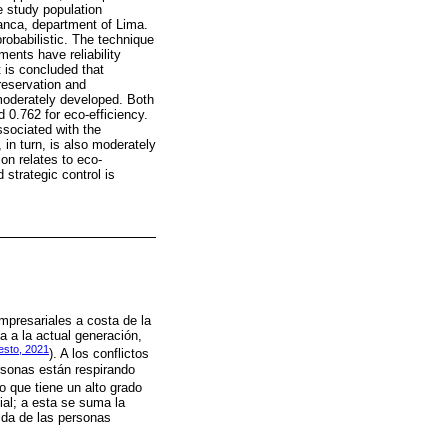
e study population
rranca, department of Lima.
obabilistic. The technique
ents have reliability
 is concluded that
reservation and
 moderately developed. Both
 0.762 for eco-efficiency.
ssociated with the
 in turn, is also moderately
ion relates to eco-
 strategic control is
presariales a costa de la
 a la actual generación,
sto, 2021
). A los conflictos
rsonas están respirando
o que tiene un alto grado
ial; a esta se suma la
ida de las personas