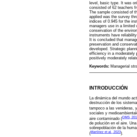
level, basic type. It was o
consisted of 62 teachers fr
The sample consisted of th
applied was the survey thr
indices of 0.945 for the i
managers use in a limited 
conservation of the environ
instruments have reliabili
It is concluded that manag
preservation and conservati
developed. Strategic plannin
efficiency in a moderately 
positively moderately relat
Keywords:
Managerial stra
INTRODUCCIÓN
La dinámica del mundo act
destrucción de los sistema
tampoco a las venideras, y
sociales y medioambiental
OMS, 201
aire contaminado (
de polución en el aire. Un
sobrepoblación de la human
Martínez et al., 2023
(
).