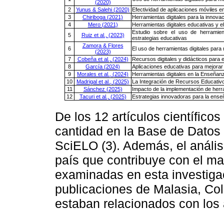
(2020)
2
Yunus & Salehi (2020)
Efectividad de aplicaciones móviles en
3
Chiriboga (2021)
Herramientas digitales para la innovac
4
Mero (2021)
Herramientas digitales educativas y el
Estudio sobre el uso de herramient
5
Ruiz et al., (2023)
estrategias educativas
Zamora & Flores
6
El uso de herramientas digitales para 
(2023)
7
Cobeña et al., (2024)
Recursos digitales y didácticos para
8
García (2024)
Aplicaciones educativas para mejorar e
9
Morales et al., (2024)
Herramientas digitales en la Enseñanz
10
Madrigal et al., (2025)
La Integración de Recursos Educativo
11
Sánchez (2025)
Impacto de la implementación de herra
12
Tacuri et al., (2025)
Estrategias innovadoras para la ense
De los 12 artículos científico
cantidad en la Base de Datos 
SciELO (3). Además, el anális
país que contribuye con el m
examinadas en esta investiga
publicaciones de Malasia, Co
estaban relacionados con los a