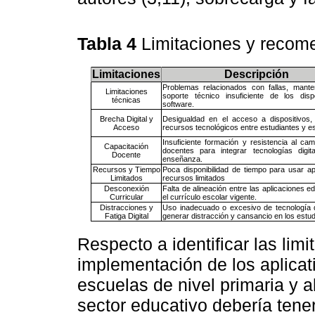
Tabla 4
Limitaciones y reco
Limitaciones
Descripción
Problemas relacionados con fallas, mante
Limitaciones
soporte técnico insuficiente de los disp
técnicas
software.
Brecha Digital y
Desigualdad en el acceso a dispositivos, 
Acceso
recursos tecnológicos entre estudiantes y e
Insuficiente formación y resistencia al ca
Capacitación
docentes para integrar tecnologías digit
Docente
enseñanza.
Recursos y Tiempo
Poca disponibilidad de tiempo para usar ap
Limitados
recursos limitados
Desconexión
Falta de alineación entre las aplicaciones e
Curricular
el currículo escolar vigente.
Distracciones y
Uso inadecuado o excesivo de tecnología
Fatiga Digital
generar distracción y cansancio en los estud
Respecto a identificar las limi
implementación de los aplicati
escuelas de nivel primaria y
sector educativo debería tene