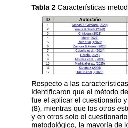
Tabla 2
Características meto
ID
Autor/año
1
Macas & Guevara (2020)
2
Yunus & Salehi (2020)
3
Chiriboga (2021)
4
Mero (2021)
5
Ruiz et al., (2023)
6
Zamora & Flores (2023)
7
Cobeña et al., (2024)
8
García (2024)
9
Morales et al., (2024)
10
Madrigal et al., (2025)
11
Sánchez (2025)
12
Tacuri et al., (2025)
Respecto a las características
identificaron que el método 
fue el aplicar el cuestionario
(8), mientras que los otros estu
y en otros solo el cuestionari
metodológico, la mayoría de l