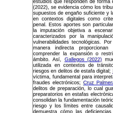
estudios que responden de forma 
(2022), se evidencia cómo los tribu
supuestos de engaño suficiente y l
en contextos digitales como crite
penal. Estos aportes son particul
la imputación objetiva a escenari
caracterizados por la manipula
vulnerabilidades tecnológicas. Po
manera indirecta proporcionan
comprender la expansión o restri
ámbito. Así,
Gallegos (2022)
mues
utilizada en contextos de tránsit
riesgos en delitos de estafa digital;
víctima, fundamental para interpre
fraudes electrónicos;
Cruz Palmer
delitos de preparación, lo cual gu
preparatorios en estafas electróni
consolidan la fundamentación teórica
riesgo y los límites entre causa
demuestra cómo las deficiencias 