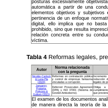
posturas excesivamente objetivist
automática a partir de una conduc
elementos objetivos y subjetivos 
pertinencia de un enfoque normati
digital, ello implica que no bast
prohibido, sino que resulta imprescin
relación concreta entre su conduc
víctima.
Tabla 4
Reformas legales, pr
Norma relacionada
Autor
con la pregunta
Nicolás-Carlock
Reformas en contratación pública
Incremento
& Luna-Pla
y control de empresas fantasma
reducción 
(2024)
vinculadas a corrupción.
legales de p
Januarsy,
Deferred Prosecution Agreement
Obliga a 
Pratama,
(DPA) y ISO 37001 (Sistema de
cumplimiento
Pujiyono &
Gestión Antisoborno).
que previene
Gultom (2021)
El examen de los documentos anali
de manera directa la teoría de la 