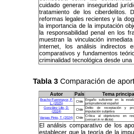
cuidado generan inseguridad juríd
tratamiento de los ciberdelitos.
reformas legales recientes y la d
la importancia de la imputación o
la responsabilidad penal en los fr
muestran la vinculación inmediata
internet, los análisis indirectos 
comparativos y fundamentos teóric
criminalidad tecnológica desde una 
Tabla 3
Comparación de aport
Autor
País
Tema principa
Bracho-Fuenmayor, P.
Engaño suficiente en la estaf
Chile
L. (2025)
jurisprudencial español
González Lillo, D.
Delito de receptación y pr
Chile
(2024)
imputación subjetiva
Crítica al objetivismo en res
Vargas Pinto, T. (2024)
Chile
(
versari in re illicita
)
El análisis comparativo de los apo
establecer que la teoría de la imp