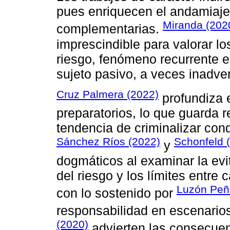
pues enriquecen el andamiaje
Miranda (202
complementarias.
imprescindible para valorar l
riesgo, fenómeno recurrente e
sujeto pasivo, a veces inadver
Cruz Palmera (2022)
profundiza e
preparatorios, lo que guarda r
tendencia de criminalizar cond
Sánchez Ríos (2022)
Schonfeld 
y
dogmáticos al examinar la evit
del riesgo y los límites entre
Luzón Peñ
con lo sostenido por
responsabilidad en escenarios
(2020)
advierten las consecuenc