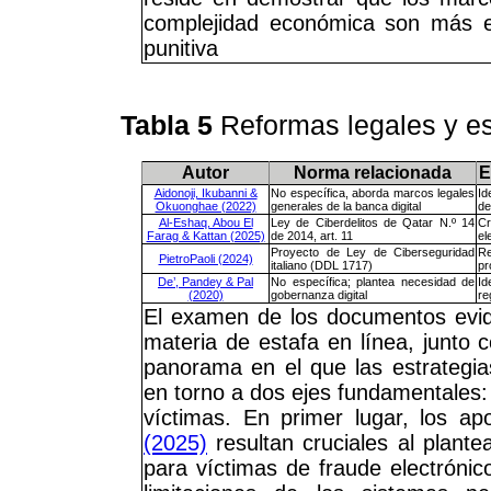
complejidad económica son más e
punitiva
Tabla 5
Reformas legales y est
Autor
Norma relacionada
E
Aidonoji, Ikubanni &
No específica, aborda marcos legales
Id
Okuonghae (2022)
generales de la banca digital
de
Al-Eshaq, Abou El
Ley de Ciberdelitos de Qatar N.º 14
Cr
Farag & Kattan (2025)
de 2014, art. 11
el
Proyecto de Ley de Ciberseguridad
Re
PietroPaoli (2024)
italiano (DDL 1717)
pr
De’, Pandey & Pal
No específica; plantea necesidad de
Id
(2020)
gobernanza digital
re
El examen de los documentos evide
materia de estafa en línea, junto 
panorama en el que las estrategia
en torno a dos ejes fundamentales: l
víctimas. En primer lugar, los a
(2025)
resultan cruciales al plant
para víctimas de fraude electrónic