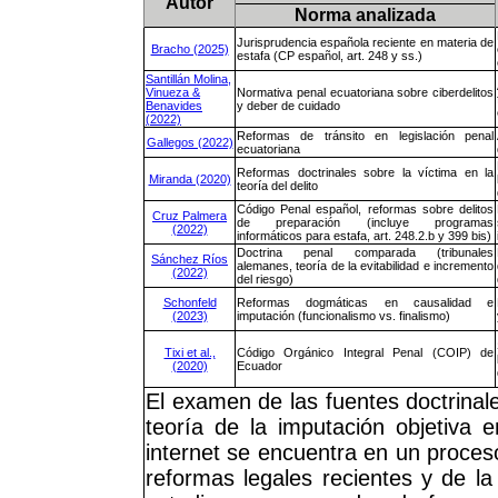
Autor
Norma analizada
Jurisprudencia española reciente en materia de
Bracho (2025)
estafa (CP español, art. 248 y ss.)
Santillán Molina,
Vinueza &
Normativa penal ecuatoriana sobre ciberdelitos
Benavides
y deber de cuidado
(2022)
Reformas de tránsito en legislación penal
Gallegos (2022)
ecuatoriana
Reformas doctrinales sobre la víctima en la
Miranda (2020)
teoría del delito
Código Penal español, reformas sobre delitos
Cruz Palmera
de preparación (incluye programas
(2022)
informáticos para estafa, art. 248.2.b y 399 bis)
Doctrina penal comparada (tribunales
Sánchez Ríos
alemanes, teoría de la evitabilidad e incremento
(2022)
del riesgo)
Schonfeld
Reformas dogmáticas en causalidad e
(2023)
imputación (funcionalismo vs. finalismo)
Tixi et al.,
Código Orgánico Integral Penal (COIP) de
(2020)
Ecuador
El examen de las fuentes doctrinale
teoría de la imputación objetiva 
internet se encuentra en un proceso
reformas legales recientes y de la