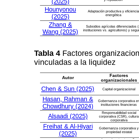
(2025)
Hounyonou
Adaptación productiva y eficiencia
(2025)
energética
Zhang &
Subsidios agrícolas diferenciados 
Wang (2025)
instituciones vs. agricultores) y segu
Tabla 4
Factores organizacion
vinculadas a la liquidez
Factores
Autor
organizacionales
Chen & Sun (2025)
Capital organizacional
Hasan, Rahman &
Gobernanza corporativa e
Chowdhury (2024)
instituciones financieras
Responsabilidad social
Alsaadi (2025)
corporativa (CSR), cultura
corporativa
Freihat & Al-Hiyari
Gobernanza corporativa y
(2025)
propiedad estatal