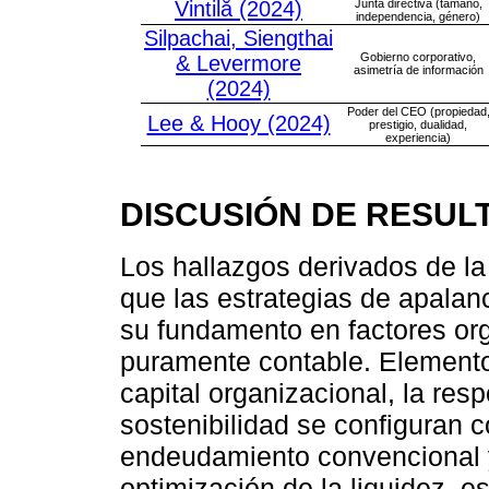
Vintilă (2024)
Junta directiva (tamaño,
independencia, género)
Silpachai, Siengthai
Gobierno corporativo,
& Levermore
asimetría de información
(2024)
Poder del CEO (propiedad
Lee & Hooy (2024)
prestigio, dualidad,
experiencia)
DISCUSIÓN DE RESUL
Los hallazgos derivados de la
que las estrategias de apalan
su fundamento en factores or
puramente contable. Elemento
capital organizacional, la resp
sostenibilidad se configuran 
endeudamiento convencional y
optimización de la liquidez,