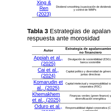
Xing &
Dividend smoothing (suavización de dividend
Ren
y control de WMPs
(2023)
Tabla 3
Estrategias de apalan
respuesta ante morosidad
Estrategia de apalancamie
Autor
no financiero
Appiah et al.,
Divulgación de sostenibilidad (ESG)
(2025)
banca sostenible
Cai et al.,
Capital político y diversidad de géner
(2024)
juntas directivas
Komarudin et
Capital intelectual y responsabilidad s
al., (2025)
corporativa (RSC)
Khemakhem
Finanzas verdes (green finance) 
et al., (2025)
diversificación energética
Oduro et al.,
Responsabilidad digital corporativa (
y reputación