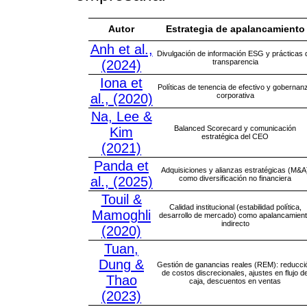
Autor
Estrategia de apalancamiento
Anh et al.,
Divulgación de información ESG y prácticas 
(2024)
transparencia
Iona et
Políticas de tenencia de efectivo y gobernan
al., (2020)
corporativa
Na, Lee &
Balanced Scorecard y comunicación
Kim
estratégica del CEO
(2021)
Panda et
Adquisiciones y alianzas estratégicas (M&A
al., (2025)
como diversificación no financiera
Touil &
Calidad institucional (estabilidad política,
Mamoghli
desarrollo de mercado) como apalancamien
indirecto
(2020)
Tuan,
Dung &
Gestión de ganancias reales (REM): reducci
de costos discrecionales, ajustes en flujo d
Thao
caja, descuentos en ventas
(2023)