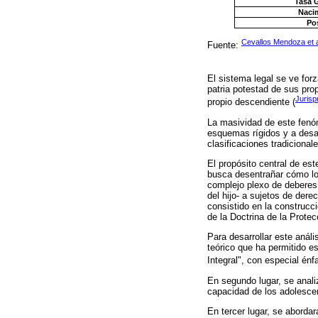
Tasa 
Naci
Pos
Cevallos Mendoza et a
Fuente:
El sistema legal se ve for
patria potestad de sus prop
Jurisp
propio descendiente (
La masividad de este fenóm
esquemas rígidos y a desar
clasificaciones tradicionale
El propósito central de est
busca desentrañar cómo los
complejo plexo de deberes 
del hijo- a sujetos de dere
consistido en la construcc
de la Doctrina de la Protec
Para desarrollar este análi
teórico que ha permitido es
Integral", con especial énf
En segundo lugar, se analiz
capacidad de los adolescen
En tercer lugar, se abordar