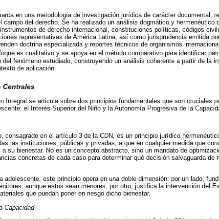
marca en una metodología de investigación jurídica de carácter documental, 
n el campo del derecho. Se ha realizado un análisis dogmático y hermenéutico 
instrumentos de derecho internacional, constituciones políticas, códigos civil
cciones representativas de América Latina, así como jurisprudencia emitida po
enden doctrina especializada y reportes técnicos de organismos internacio
nfoque es cualitativo y se apoya en el método comparativo para identificar pat
 del fenómeno estudiado, construyendo un análisis coherente a partir de la int
texto de aplicación.
 Centrales
n Integral se articula sobre dos principios fundamentales que son cruciales p
lescente: el Interés Superior del Niño y la Autonomía Progresiva de la Capacid
ño, consagrado en el artículo 3 de la CDN, es un principio jurídico hermenéuti
das las instituciones, públicas y privadas, a que en cualquier medida que conc
l a su bienestar. No es un concepto abstracto, sino un mandato de optimizac
ancias concretas de cada caso para determinar qué decisión salvaguarda de m
za adolescente, este principio opera en una doble dimensión: por un lado, fun
nitores, aunque estos sean menores; por otro, justifica la intervención del E
materiales que puedan poner en riesgo dicho bienestar.
la Capacidad