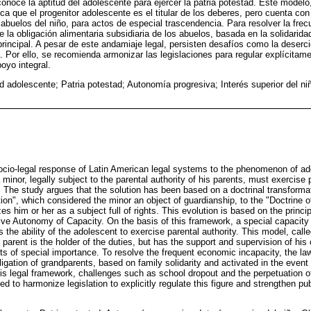
onoce la aptitud del adolescente para ejercer la patria potestad. Este modelo
ica que el progenitor adolescente es el titular de los deberes, pero cuenta con
 abuelos del niño, para actos de especial trascendencia. Para resolver la fre
 la obligación alimentaria subsidiaria de los abuelos, basada en la solidaridad
principal. A pesar de este andamiaje legal, persisten desafíos como la deserci
 Por ello, se recomienda armonizar las legislaciones para regular explícitamen
poyo integral.
d adolescente; Patria potestad; Autonomía progresiva; Interés superior del ni
socio-legal response of Latin American legal systems to the phenomenon of a
minor, legally subject to the parental authority of his parents, must exercise p
. The study argues that the solution has been based on a doctrinal transforma
ation", which considered the minor an object of guardianship, to the "Doctrine
es him or her as a subject full of rights. This evolution is based on the princip
ive Autonomy of Capacity. On the basis of this framework, a special capacit
 the ability of the adolescent to exercise parental authority. This model, calle
 parent is the holder of the duties, but has the support and supervision of his
cts of special importance. To resolve the frequent economic incapacity, the la
gation of grandparents, based on family solidarity and activated in the event o
this legal framework, challenges such as school dropout and the perpetuation o
d to harmonize legislation to explicitly regulate this figure and strengthen pub