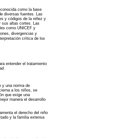
reconocida como la base
de diversas fuentes. Las
es y códigos de la niñez y
r sus altas cortes. Las
nales como UNICEF y
rones, divergencias y
erpretación crítica de los
ara entender el tratamiento
ad.
co y una norma de
ierna a los niños, se
ión que exige una
ejor manera el desarrollo
damenta el derecho del niño
stado y la familia extensa