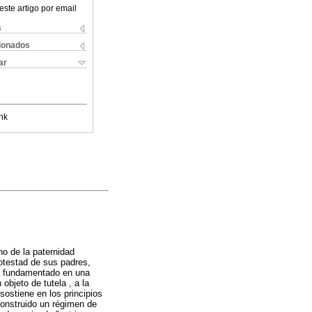
este artigo por email
s
cionados
ar
nk
no de la paternidad
otestad de sus padres,
ha fundamentado en una
objeto de tutela , a la
sostiene en los principios
construido un régimen de