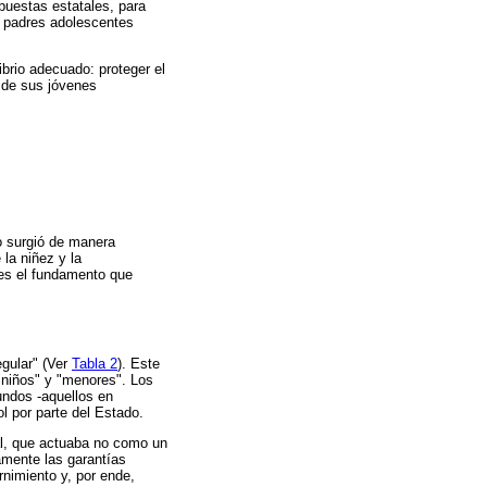
spuestas estatales, para
s padres adolescentes
ibrio adecuado: proteger el
a de sus jóvenes
o surgió de manera
la niñez y la
 es el fundamento que
egular" (Ver
Tabla 2
). Este
 "niños" y "menores". Los
gundos -aquellos en
l por parte del Estado.
al, que actuaba no como un
amente las garantías
nimiento y, por ende,