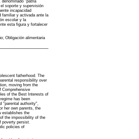
, denominado "patria
 el soporte y supervisión
cuente incapacidad
 familiar y activada ante la
ón escolar y la
te esta figura y fortalecer
ño; Obligación alimentaria
dolescent fatherhood. The
arental responsibility over
tion, moving from the
 of Comprehensive
les of the Best Interests of
y regime has been
d "parental authority",
 or her own parents, the
w establishes the
f the impossibility of the
f poverty persist.
lic policies of