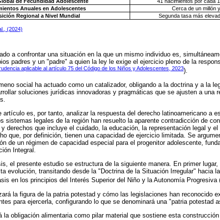
Global de Fecundidad Adolescente
41 nacimientos por cada 
mientos Anuales en Adolescentes
Cerca de un millón 
ición Regional a Nivel Mundial
Segunda tasa más elevad
l., (2024)
zado a confrontar una situación en la que un mismo individuo es, simultáneamen
ios padres y un "padre" a quien la ley le exige el ejercicio pleno de la respon
rudencia aplicable al artículo 75 del Código de los Niños y Adolescentes, 2023
).
eno social ha actuado como un catalizador, obligando a la doctrina y a la leg
rollar soluciones jurídicas innovadoras y pragmáticas que se ajusten a una r
s.
e artículo es, por tanto, analizar la respuesta del derecho latinoamericano a e
 sistemas legales de la región han resuelto la aparente contradicción de confe
y derechos que incluye el cuidado, la educación, la representación legal y e
cho que, por definición, tienen una capacidad de ejercicio limitada. Se argume
ión de un régimen de capacidad especial para el progenitor adolescente, fund
ción Integral.
sis, el presente estudio se estructura de la siguiente manera. En primer lugar
ta evolución, transitando desde la "Doctrina de la Situación Irregular" hacia l
asis en los principios del Interés Superior del Niño y la Autonomía Progresiva 
ará la figura de la patria potestad y cómo las legislaciones han reconocido ex
tes para ejercerla, configurando lo que se denominará una "patria potestad as
á la obligación alimentaria como pilar material que sostiene esta construcción 