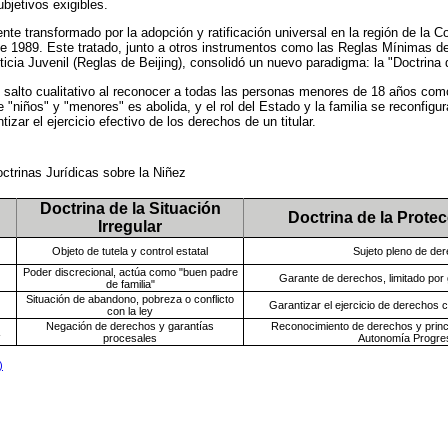
bjetivos exigibles.
nte transformado por la adopción y ratificación universal en la región de la 
e 1989. Este tratado, junto a otros instrumentos como las Reglas Mínimas d
ticia Juvenil (Reglas de Beijing), consolidó un nuevo paradigma: la "Doctrina d
 salto cualitativo al reconocer a todas las personas menores de 18 años com
e "niños" y "menores" es abolida, y el rol del Estado y la familia se reconfigura
izar el ejercicio efectivo de los derechos de un titular.
ctrinas Jurídicas sobre la Niñez
Doctrina de la Situación
Doctrina de la Protec
Irregular
Objeto de tutela y control estatal
Sujeto pleno de de
Poder discrecional, actúa como "buen padre
Garante de derechos, limitado por
de familia"
Situación de abandono, pobreza o conflicto
Garantizar el ejercicio de derechos
con la ley
Negación de derechos y garantías
Reconocimiento de derechos y princi
procesales
Autonomía Progre
)