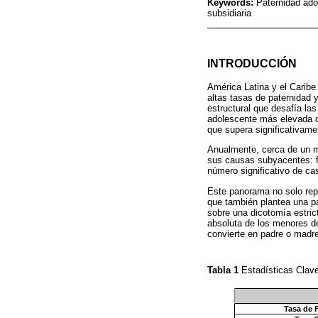
Keywords:
Paternidad adol
subsidiaria
INTRODUCCIÓN
América Latina y el Caribe
altas tasas de paternidad 
estructural que desafía la
adolescente más elevada d
que supera significativame
Anualmente, cerca de un mi
sus causas subyacentes: fa
número significativo de ca
Este panorama no solo repr
que también plantea una pa
sobre una dicotomía estrict
absoluta de los menores d
convierte en padre o madre
Tabla 1
Estadísticas Clav
Tasa de 