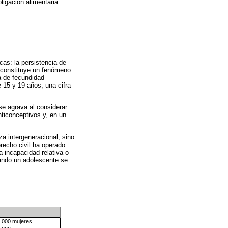
ligación alimentaria
cas: la persistencia de
, constituye un fenómeno
a de fecundidad
15 y 19 años, una cifra
se agrava al considerar
ticonceptivos y, en un
a intergeneracional, sino
recho civil ha operado
a incapacidad relativa o
ando un adolescente se
1.000 mujeres