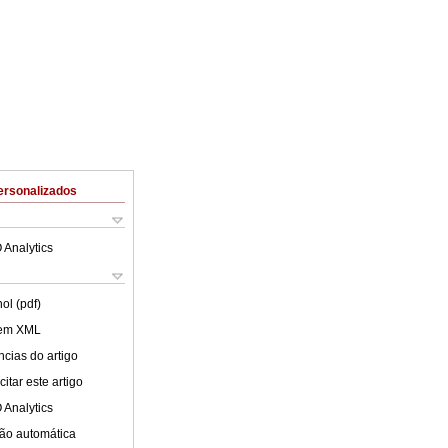
ersonalizados
 Analytics
ol (pdf)
 em XML
cias do artigo
itar este artigo
 Analytics
ão automática