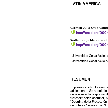
LATIN AMERICA
Carmen Julia Ortiz Castr
http://orcid.org/0000
Walter Jorge Mendizábal
http://orcid.org/0000
1
Universidad Cesar Vallej
2
Universidad Cesar Vallej
RESUMEN
El presente artículo anali
adolescente. Se aborda la 
debe ejercer la responsabi
transformación doctrinal, p
"Doctrina de la Protección
del Interés Superior del N