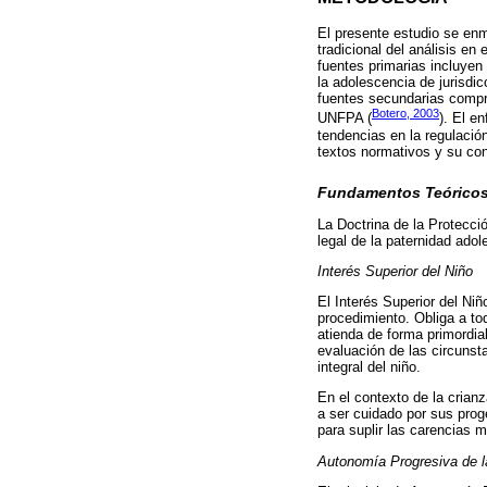
El presente estudio se en
tradicional del análisis e
fuentes primarias incluyen 
la adolescencia de jurisdi
fuentes secundarias compr
Botero, 2003
UNFPA (
). El e
tendencias en la regulación
textos normativos y su con
Fundamentos Teóricos
La Doctrina de la Protecció
legal de la paternidad ado
Interés Superior del Niño
El Interés Superior del Ni
procedimiento. Obliga a to
atienda de forma primordia
evaluación de las circunst
integral del niño.
En el contexto de la crian
a ser cuidado por sus proge
para suplir las carencias 
Autonomía Progresiva de 