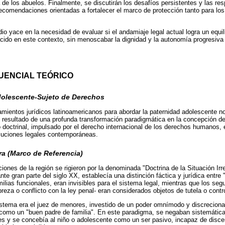
 de los abuelos. Finalmente, se discutirán los desafíos persistentes y las re
recomendaciones orientadas a fortalecer el marco de protección tanto para lo
io yace en la necesidad de evaluar si el andamiaje legal actual logra un equil
nacido en este contexto, sin menoscabar la dignidad y la autonomía progresiv
UENCIAL TEÓRICO
dolescente-Sujeto de Derechos
mientos jurídicos latinoamericanos para abordar la paternidad adolescente n
 resultado de una profunda transformación paradigmática en la concepción de 
doctrinal, impulsado por el derecho internacional de los derechos humanos,
luciones legales contemporáneas.
ura (Marco de Referencia)
ciones de la región se rigieron por la denominada "Doctrina de la Situación Irr
e gran parte del siglo XX, establecía una distinción fáctica y jurídica entre
ilias funcionales, eran invisibles para el sistema legal, mientras que los se
eza o conflicto con la ley penal- eran considerados objetos de tutela o contro
sistema era el juez de menores, investido de un poder omnímodo y discrecion
 como un "buen padre de familia". En este paradigma, se negaban sistemátic
s y se concebía al niño o adolescente como un ser pasivo, incapaz de discer