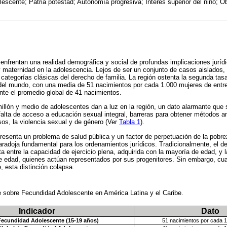
escente; Patria potestad; Autonomía progresiva; Interés superior del niño; Ob
 enfrentan una realidad demográfica y social de profundas implicaciones jurídi
y maternidad en la adolescencia. Lejos de ser un conjunto de casos aislados
s categorías clásicas del derecho de familia. La región ostenta la segunda tas
el mundo, con una media de 51 nacimientos por cada 1.000 mujeres de entre 
nte el promedio global de 41 nacimientos.
llón y medio de adolescentes dan a luz en la región, un dato alarmante que 
lta de acceso a educación sexual integral, barreras para obtener métodos an
sos, la violencia sexual y de género (Ver
Tabla 1
).
esenta un problema de salud pública y un factor de perpetuación de la pobrez
radoja fundamental para los ordenamientos jurídicos. Tradicionalmente, el de
a entre la capacidad de ejercicio plena, adquirida con la mayoría de edad, y l
e edad, quienes actúan representados por sus progenitores. Sin embargo, cu
, esta distinción colapsa.
e sobre Fecundidad Adolescente en América Latina y el Caribe.
Indicador
Dato
Fecundidad Adolescente (15-19 años)
51 nacimientos por cada 