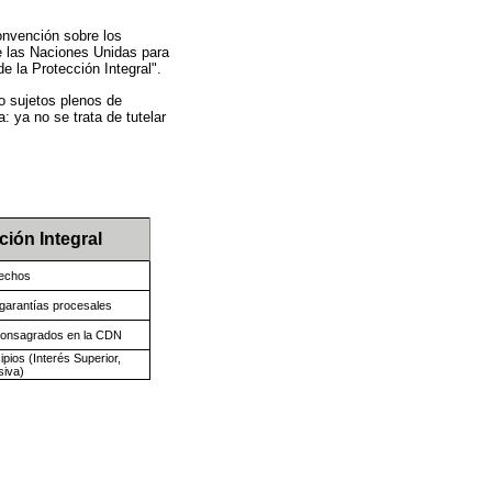
Convención sobre los
e las Naciones Unidas para
e la Protección Integral".
o sujetos plenos de
: ya no se trata de tutelar
ción Integral
rechos
 garantías procesales
 consagrados en la CDN
pios (Interés Superior,
siva)