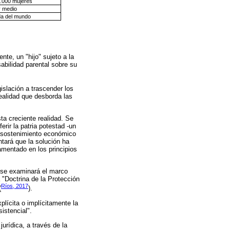
1.000 mujeres
y medio
a del mundo
te, un "hijo" sujeto a la
sabilidad parental sobre su
islación a trascender los
ealidad que desborda las
sta creciente realidad. Se
rir la patria potestad -un
l sostenimiento económico
ntará que la solución ha
amentado en los principios
, se examinará el marco
a "Doctrina de la Protección
Ríos, 2017
(
).
plícita o implícitamente la
istencial".
jurídica, a través de la