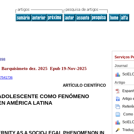
Serviços P
398
Journal
13 Barquisimeto dez. 2025 Epub 19-Nov-2025
SciELO
.17541736
Artigo
ARTÍCULO CIENTÍFICO
Espanh
 ADOLESCENTE COMO FENÓMENO
Artigo
EN AMÉRICA LATINA
Referên
Como c
SciELO
Traduç
RNITY AS A SOCIO-LEGAL PHENOMENON IN