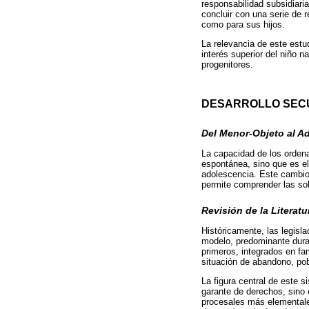
responsabilidad subsidiaria
concluir con una serie de 
como para sus hijos.
La relevancia de este estud
interés superior del niño 
progenitores.
DESARROLLO SEC
Del Menor-Objeto al A
La capacidad de los ordena
espontánea, sino que es el
adolescencia. Este cambio 
permite comprender las so
Revisión de la Literat
Históricamente, las legisla
modelo, predominante durant
primeros, integrados en fam
situación de abandono, pobr
La figura central de este 
garante de derechos, sino
procesales más elementale