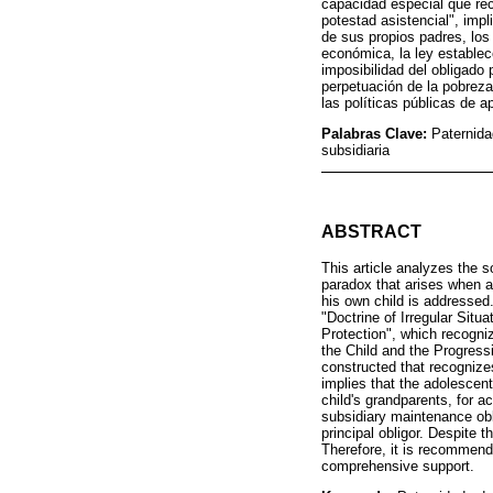
capacidad especial que rec
potestad asistencial", impl
de sus propios padres, los
económica, la ley establece
imposibilidad del obligado 
perpetuación de la pobreza.
las políticas públicas de a
Palabras Clave:
Paternida
subsidiaria
ABSTRACT
This article analyzes the 
paradox that arises when a 
his own child is addressed
"Doctrine of Irregular Situ
Protection", which recogniz
the Child and the Progress
constructed that recognizes
implies that the adolescent
child's grandparents, for a
subsidiary maintenance obli
principal obligor. Despite 
Therefore, it is recommende
comprehensive support.