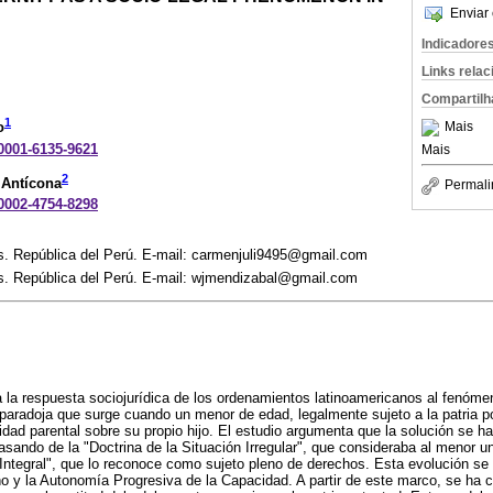
Enviar 
Indicadore
Links rela
Compartilh
1
Mais
o
-0001-6135-9621
Mais
2
 Antícona
Permali
-0002-4754-8298
os. República del Perú. E-mail: carmenjuli9495@gmail.com
os. República del Perú. E-mail: wjmendizabal@gmail.com
za la respuesta sociojurídica de los ordenamientos latinoamericanos al fenóme
paradoja que surge cuando un menor de edad, legalmente sujeto a la patria p
lidad parental sobre su propio hijo. El estudio argumenta que la solución se 
asando de la "Doctrina de la Situación Irregular", que consideraba al menor un 
 Integral", que lo reconoce como sujeto pleno de derechos. Esta evolución se 
iño y la Autonomía Progresiva de la Capacidad. A partir de este marco, se ha 