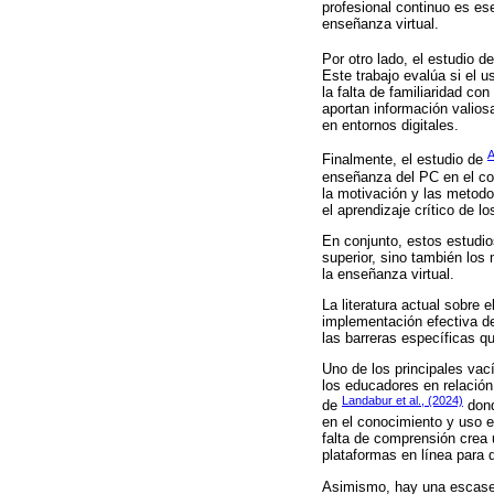
profesional continuo es es
enseñanza virtual.
Por otro lado, el estudio d
Este trabajo evalúa si el 
la falta de familiaridad c
aportan información valios
en entornos digitales.
A
Finalmente, el estudio de
enseñanza del PC en el con
la motivación y las metodo
el aprendizaje crítico de lo
En conjunto, estos estudio
superior, sino también los
la enseñanza virtual.
La literatura actual sobre 
implementación efectiva de
las barreras específicas qu
Uno de los principales vací
los educadores en relación
Landabur et al., (2024)
de
dond
en el conocimiento y uso e
falta de comprensión crea 
plataformas en línea para 
Asimismo, hay una escasez 