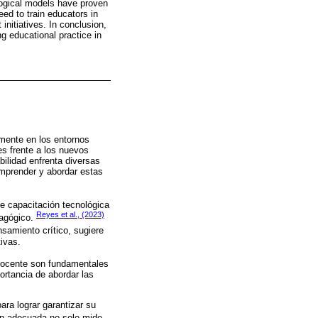
gogical models have proven
eed to train educators in
initiatives. In conclusion,
ng educational practice in
mente en los entornos
tes frente a los nuevos
bilidad enfrenta diversas
omprender y abordar estas
de capacitación tecnológica
Reyes et al., (2023)
dagógico.
nsamiento crítico, sugiere
ivas.
docente son fundamentales
ortancia de abordar las
para lograr garantizar su