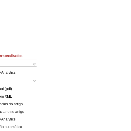
ersonalizados
 Analytics
ol (pdf)
 em XML
cias do artigo
itar este artigo
 Analytics
ão automática