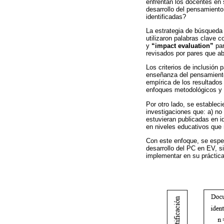
enfrentan los docentes en
desarrollo del pensamiento 
identificadas?
La estrategia de búsqueda
utilizaron palabras clave 
y
“impact evaluation”
par
revisados por pares que ab
Los criterios de inclusión 
enseñanza del pensamiento
empírica de los resultados
enfoques metodológicos y e
Por otro lado, se estableci
investigaciones que: a) no
estuvieran publicadas en i
en niveles educativos que 
Con este enfoque, se esper
desarrollo del PC en EV, s
implementar en su práctica 