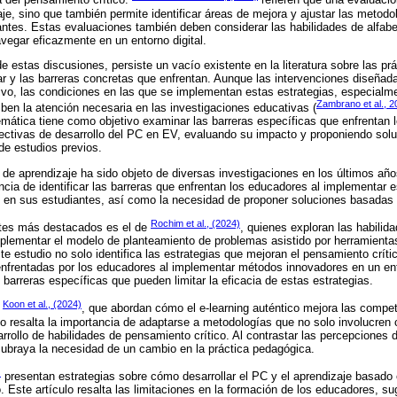
 del pensamiento crítico.
refieren que una evaluaci
aje, sino que también permite identificar áreas de mejora y ajustar las metod
ntes. Estas evaluaciones también deben considerar las habilidades de alfabe
avegar eficazmente en un entorno digital.
e estas discusiones, persiste un vacío existente en la literatura sobre las pr
 y las barreras concretas que enfrentan. Aunque las intervenciones diseñad
ivo, las condiciones en las que se implementan estas estrategias, especialm
Zambrano et al., 2
iben la atención necesaria en las investigaciones educativas (
stemática tiene como objetivo examinar las barreras específicas que enfrentan 
fectivas de desarrollo del PC en EV, evaluando su impacto y proponiendo sol
de estudios previos.
 de aprendizaje ha sido objeto de diversas investigaciones en los últimos añ
cia de identificar las barreras que enfrentan los educadores al implementar e
 en sus estudiantes, así como la necesidad de proponer soluciones basadas 
Rochim et al., (2024)
ntes más destacados es el de
, quienes exploran las habilid
lementar el modelo de planteamiento de problemas asistido por herramientas 
te estudio no solo identifica las estrategias que mejoran el pensamiento críti
 enfrentadas por los educadores al implementar métodos innovadores en un ent
 barreras específicas que pueden limitar la eficacia de estas estrategias.
Koon et al., (2024)
e
, que abordan cómo el e-learning auténtico mejora las compete
jo resalta la importancia de adaptarse a metodologías que no solo involucren 
rollo de habilidades de pensamiento crítico. Al contrastar las percepciones 
subraya la necesidad de un cambio en la práctica pedagógica.
)
presentan estrategias sobre cómo desarrollar el PC y el aprendizaje basado
Este artículo resalta las limitaciones en la formación de los educadores, sug