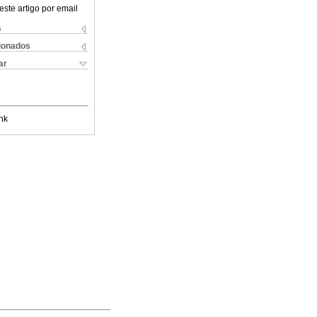
este artigo por email
s
cionados
ar
nk