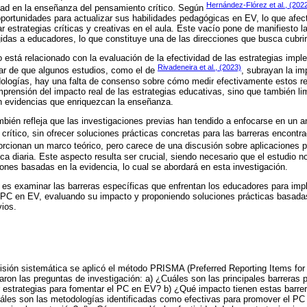
Hernández-Flórez et al., (202
idad en la enseñanza del pensamiento crítico. Según
portunidades para actualizar sus habilidades pedagógicas en EV, lo que afec
 estrategias críticas y creativas en el aula. Este vacío pone de manifiesto l
gidas a educadores, lo que constituye una de las direcciones que busca cubrir
do está relacionado con la evaluación de la efectividad de las estrategias imp
Rivadeneira et al., (2023)
sar de que algunos estudios, como el de
, subrayan la im
ologías, hay una falta de consenso sobre cómo medir efectivamente estos r
prensión del impacto real de las estrategias educativas, sino que también limi
en evidencias que enriquezcan la enseñanza.
ambién refleja que las investigaciones previas han tendido a enfocarse en un aná
 crítico, sin ofrecer soluciones prácticas concretas para las barreras encont
rcionan un marco teórico, pero carece de una discusión sobre aplicaciones p
ica diaria. Este aspecto resulta ser crucial, siendo necesario que el estudio n
ones basadas en la evidencia, lo cual se abordará en esta investigación.
lo es examinar las barreras específicas que enfrentan los educadores para imp
l PC en EV, evaluando su impacto y proponiendo soluciones prácticas basada
vios.
visión sistemática se aplicó el método PRISMA (Preferred Reporting Items f
ron las preguntas de investigación: a) ¿Cuáles son las principales barreras p
estrategias para fomentar el PC en EV? b) ¿Qué impacto tienen estas barrera
uáles son las metodologías identificadas como efectivas para promover el PC