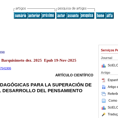
Serviços P
398
Journal
13 Barquisimeto dez. 2025 Epub 19-Nov-2025
SciELO
.17541906
Artigo
ARTÍCULO CIENTÍFICO
Espanh
EDAGÓGICAS PARA LA SUPERACIÓN DE
Artigo
L DESARROLLO DEL PENSAMIENTO
Referên
Como c
SciELO
Traduç