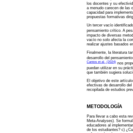
los docentes y su efectiv
a menudo carecen de las o
capacidad para implementar
propuestas formativas diri
Un tercer vacío identifica
pensamiento crítico. A pe
impacto de diversas metod
vacío no solo afecta la com
realizar ajustes basados 
Finalmente, la literatura t
desarrollo del pensamiento
Cantos et al., (2024)
nos propo
puedan utilizar en su práct
que también sugiera soluci
El objetivo de este artícu
efectivas de desarrollo de
recopilada de estudios pre
METODOLOGÍA
Para llevar a cabo esta re
Meta-Analyses). Se formula
educadores al implementar 
de los estudiantes? c) ¿C