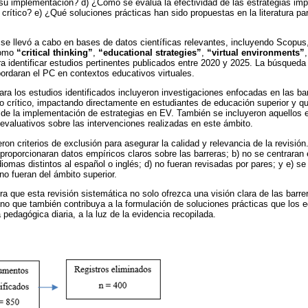
 su implementación? d) ¿Cómo se evalúa la efectividad de las estrategias im
crítico? e) ¿Qué soluciones prácticas han sido propuestas en la literatura pa
 se llevó a cabo en bases de datos científicas relevantes, incluyendo Scop
como
“critical thinking”
,
“educational strategies”
,
“virtual environments”
a identificar estudios pertinentes publicados entre 2020 y 2025. La búsqueda s
ordaran el PC en contextos educativos virtuales.
para los estudios identificados incluyeron investigaciones enfocadas en las ba
 crítico, impactando directamente en estudiantes de educación superior y q
 de la implementación de estrategias en EV. También se incluyeron aquellos e
valuativos sobre las intervenciones realizadas en este ámbito.
eron criterios de exclusión para asegurar la calidad y relevancia de la revisió
 proporcionaran datos empíricos claros sobre las barreras; b) no se centraran 
diomas distintos al español o inglés; d) no fueran revisadas por pares; y e) 
no fueran del ámbito superior.
a que esta revisión sistemática no solo ofrezca una visión clara de las barre
ino que también contribuya a la formulación de soluciones prácticas que los
pedagógica diaria, a la luz de la evidencia recopilada.