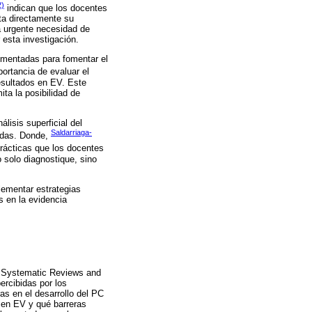
2)
indican que los docentes
ta directamente su
a urgente necesidad de
 esta investigación.
lementadas para fomentar el
portancia de evaluar el
esultados en EV. Este
ta la posibilidad de
lisis superficial del
Saldarriaga-
radas. Donde,
rácticas que los docentes
o solo diagnostique, sino
lementar estrategias
s en la evidencia
or Systematic Reviews and
ercibidas por los
s en el desarrollo del PC
 en EV y qué barreras