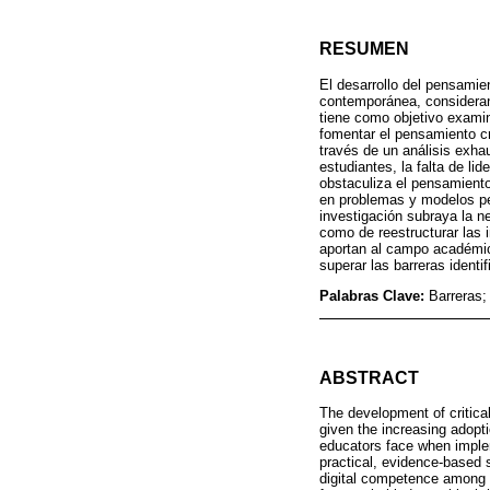
RESUMEN
El desarrollo del pensamien
contemporánea, consideran
tiene como objetivo examin
fomentar el pensamiento cr
través de un análisis exhau
estudiantes, la falta de l
obstaculiza el pensamient
en problemas y modelos pe
investigación subraya la n
como de reestructurar las i
aportan al campo académico
superar las barreras identi
Palabras Clave:
Barreras;
ABSTRACT
The development of critical
given the increasing adopti
educators face when impleme
practical, evidence-based s
digital competence among s