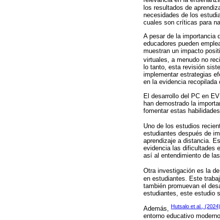
relevancia en la enseñanza
los resultados de aprendiz
necesidades de los estudia
cuales son críticas para n
A pesar de la importancia d
educadores pueden emplear
muestran un impacto posit
virtuales, a menudo no rec
lo tanto, esta revisión si
implementar estrategias e
en la evidencia recopilada 
El desarrollo del PC en EV
han demostrado la importan
fomentar estas habilidades
Uno de los estudios recie
estudiantes después de imp
aprendizaje a distancia. Es
evidencia las dificultades
así al entendimiento de las
Otra investigación es la d
en estudiantes. Este traba
también promuevan el desar
estudiantes, este estudio 
Hutsalo et al., (2024
Además,
entorno educativo moderno. 