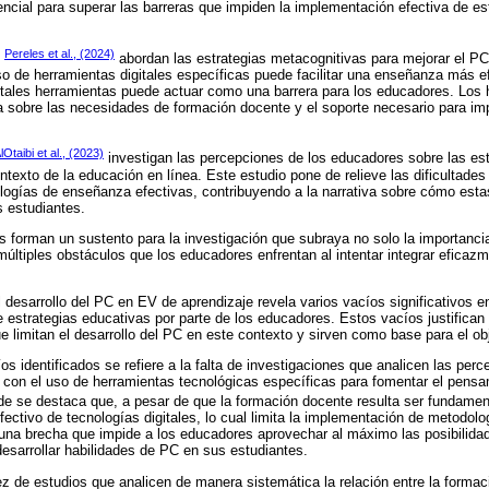
encial para superar las barreras que impiden la implementación efectiva de es
Pereles et al., (2024)
e
abordan las estrategias metacognitivas para mejorar el PC 
uso de herramientas digitales específicas puede facilitar una enseñanza más 
on tales herramientas puede actuar como una barrera para los educadores. Los 
a sobre las necesidades de formación docente y el soporte necesario para im
lOtaibi et al., (2023)
investigan las percepciones de los educadores sobre las est
texto de la educación en línea. Este estudio pone de relieve las dificultades
logías de enseñanza efectivas, contribuyendo a la narrativa sobre cómo esta
s estudiantes.
s forman un sustento para la investigación que subraya no solo la importanci
 múltiples obstáculos que los educadores enfrentan al intentar integrar eficaz
el desarrollo del PC en EV de aprendizaje revela varios vacíos significativos e
 estrategias educativas por parte de los educadores. Estos vacíos justifican 
e limitan el desarrollo del PC en este contexto y sirven como base para el ob
os identificados se refiere a la falta de investigaciones que analicen las per
 con el uso de herramientas tecnológicas específicas para fomentar el pensam
e se destaca que, a pesar de que la formación docente resulta ser fundament
fectivo de tecnologías digitales, lo cual limita la implementación de metodol
una brecha que impide a los educadores aprovechar al máximo las posibilida
desarrollar habilidades de PC en sus estudiantes.
de estudios que analicen de manera sistemática la relación entre la formaci