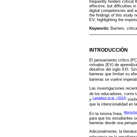
frequently hinders critica
effective, but difficulties
digital competencies and ac
the findings of this study 
EV, highlighting the import
Keywords:
Barriers; criti
INTRODUCCIÓN
El pensamiento crítico (P
virtuales (EV) de aprendiza
desafíos del siglo XXI. Si
barreras que limitan su ef
barreras se vuelve imperat
Las investigaciones recien
de los educadores, como ta
Landabur et al., (2024)
y
sostie
que la intencionalidad en 
Morocho
En la misma línea,
para que los estudiantes s
barreras desde una perspec
Adicionalmente, la literatu