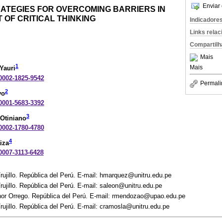
Enviar 
ATEGIES FOR OVERCOMING BARRIERS IN
OF CRITICAL THINKING
Indicadore
Links rela
Compartilh
Mais
1
Mais
Yauri
-0002-1825-9542
Permali
2
yo
-0001-5683-3392
3
Otiniano
-0002-1780-4780
4
iza
-0007-3113-6428
rujillo. República del Perú. E-mail: hmarquez@unitru.edu.pe
rujillo. República del Perú. E-mail: saleon@unitru.edu.pe
nor Orrego. República del Perú. E-mail: rmendozao@upao.edu.pe
rujillo. República del Perú. E-mail: cramosla@unitru.edu.pe