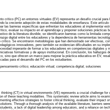
to crítico (PC) en entornos virtuales (EV) representa un desafío crucial para
do la creciente adopción de estas modalidades de enseñanza. Este artículo 
ar las barreras específicas que enfrentan los educadores al implementar estr
ítico, evaluar su impacto en el aprendizaje y proponer soluciones prácticas b
stivo de la literatura disnible, se identificaron barreras como la limitada comp
iderazgo digital entre los educadores y la dependencia de herramientas tecnol
o crítico. Se encontraron metodologías que han demostrado ser efectivas, co
dagógicos innovadores, pero también se evidencian dificultades en su imple
ecesidad imperante de formar a los educadores en competencias digitales y m
niciativas formativas y de apoyo institucional. En conclusión, los hallazgos d
, sino que ofrecen un marco para mejorar la práctica educativa en EV, resal
ficadas para el desarrollo del PC en los estudiantes.
 pensamiento crítico; educación virtual; competencia digital; soluciones
 thinking (CT) in virtual environments (VE) represents a crucial challenge fo
on of these teaching modalities. This systematic review article aims to examin
nting effective strategies to foster critical thinking, evaluate their impact o
olutions. Through a thorough analysis of the available literature, barriers were
tudents, a lack of digital leadership among educators, and a reliance on techn