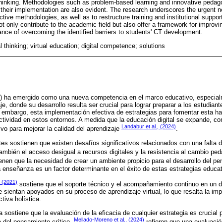
l thinking. Methodologies such as problem-based learning and innovative peda
 in their implementation are also evident. The research underscores the urgent n
tive methodologies, as well as to restructure training and institutional support 
not only contribute to the academic field but also offer a framework for improvi
ance of overcoming the identified barriers to students' CT development.
cal thinking; virtual education; digital competence; solutions
C) ha emergido como una nueva competencia en el marco educativo, especial
je, donde su desarrollo resulta ser crucial para lograr preparar a los estudian
n embargo, esta implementación efectiva de estrategias para fomentar esta ha
ectividad en estos entornos. A medida que la educación digital se expande, c
Landabur et al., (2024)
ivo para mejorar la calidad del aprendizaje
.
tes sostienen que existen desafíos significativos relacionados con una falta 
mbién el acceso desigual a recursos digitales y la resistencia al cambio pe
nen que la necesidad de crear un ambiente propicio para el desarrollo del pe
la enseñanza es un factor determinante en el éxito de estas estrategias educat
 (2021)
sostiene que el soporte técnico y el acompañamiento continuo en un 
e sientan apoyados en su proceso de aprendizaje virtual, lo que resalta la imp
tiva holística.
ra sostiene que la evaluación de la eficacia de cualquier estrategia es crucial 
Mellado-Moreno et al., (2024)