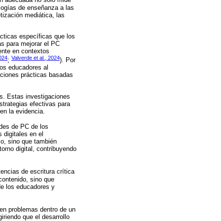
ón adecuada no solo mide
ologías de enseñanza a las
tización mediática, las
ácticas específicas que los
as para mejorar el PC
ente en contextos
024
Valverde et al., 2024
;
). Por
los educadores al
uciones prácticas basadas
os. Estas investigaciones
strategias efectivas para
en la evidencia.
ades de PC de los
digitales en el
co, sino que también
orno digital, contribuyendo
ncias de escritura crítica
contenido, sino que
de los educadores y
 en problemas dentro de un
iriendo que el desarrollo