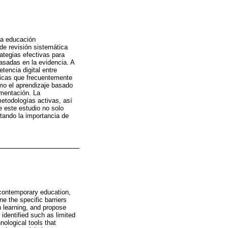
 la educación
de revisión sistemática
ategias efectivas para
asadas en la evidencia. A
etencia digital entre
ógicas que frecuentemente
mo el aprendizaje basado
mentación. La
etodologías activas, así
e este estudio no solo
tando la importancia de
r contemporary education,
e the specific barriers
n learning, and propose
 identified such as limited
ological tools that