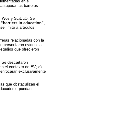
plementadas en el
ra superar las barreras
us, Wos y SciELO. Se
,
“barriers in education”
,
e limitó a artículos
rreras relacionadas con la
ue presentaran evidencia
studios que ofrecieron
n. Se descartaron
en el contexto de EV; c)
se enfocaran exclusivamente
ras que obstaculizan el
 educadores puedan