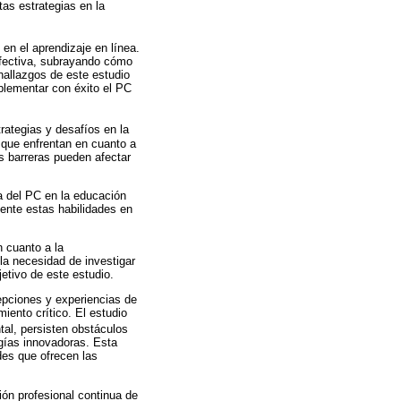
tas estrategias en la
en el aprendizaje en línea.
efectiva, subrayando cómo
hallazgos de este estudio
plementar con éxito el PC
rategias y desafíos en la
 que enfrentan en cuanto a
s barreras pueden afectar
a del PC en la educación
mente estas habilidades en
n cuanto a la
la necesidad de investigar
jetivo de este estudio.
cepciones y experiencias de
iento crítico. El estudio
al, persisten obstáculos
ogías innovadoras. Esta
des que ofrecen las
ón profesional continua de