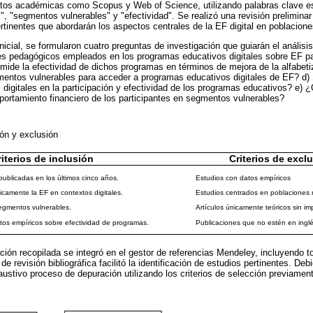
tos académicas como Scopus y Web of Science, utilizando palabras clave es
", "segmentos vulnerables" y "efectividad". Se realizó una revisión prelimina
pertinentes que abordarán los aspectos centrales de la EF digital en poblacion
nicial, se formularon cuatro preguntas de investigación que guiarán el análisi
ues pedagógicos empleados en los programas educativos digitales sobre EF 
ide la efectividad de dichos programas en términos de mejora de la alfabeti
mentos vulnerables para acceder a programas educativos digitales de EF? d)
s digitales en la participación y efectividad de los programas educativos? e) 
mportamiento financiero de los participantes en segmentos vulnerables?
sión y exclusión
iterios de inclusión
Criterios de excl
publicadas en los últimos cinco años.
Estudios con datos empíricos
camente la EF en contextos digitales.
Estudios centrados en poblaciones 
egmentos vulnerables.
Artículos únicamente teóricos sin imp
os empíricos sobre efectividad de programas.
Publicaciones que no estén en inglé
ción recopilada se integró en el gestor de referencias Mendeley, incluyendo t
de revisión bibliográfica facilitó la identificación de estudios pertinentes. Deb
haustivo proceso de depuración utilizando los criterios de selección previame