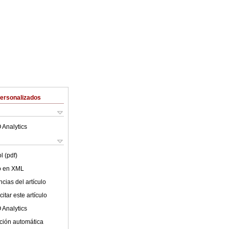
Personalizados
 Analytics
l (pdf)
lo en XML
cias del artículo
itar este artículo
 Analytics
ción automática