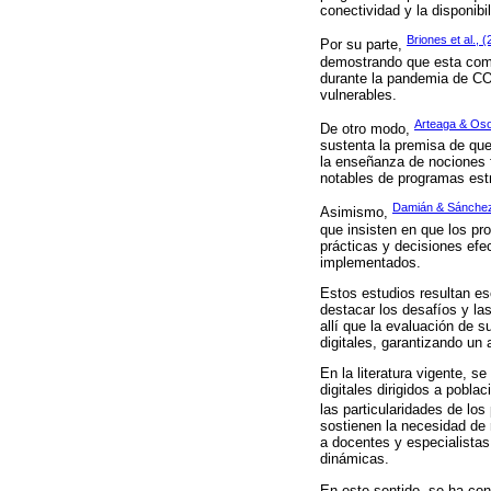
conectividad y la disponib
Briones et al., 
Por su parte,
demostrando que esta comb
durante la pandemia de CO
vulnerables.
Arteaga & Oso
De otro modo,
sustenta la premisa de que
la enseñanza de nociones f
notables de programas estr
Damián & Sánchez
Asimismo,
que insisten en que los pr
prácticas y decisiones efec
implementados.
Estos estudios resultan es
destacar los desafíos y la
allí que la evaluación de 
digitales, garantizando un 
En la literatura vigente, 
digitales dirigidos a pobl
las particularidades de lo
sostienen la necesidad de r
a docentes y especialistas
dinámicas.
En este sentido, se ha con