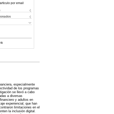
articulo por email
s
cionados
nk
inanciera, especialmente
fectividad de los programas
igación se llevó a cabo
adas a diversas
inanciero y adultos en
aje experiencial, que han
contraron limitaciones en el
ten la inclusión digital.