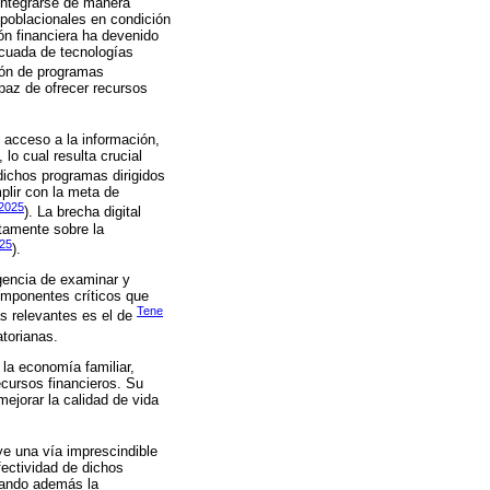
 integrarse de manera
 poblacionales en condición
ión financiera ha devenido
ecuada de tecnologías
ción de programas
paz de ofrecer recursos
e acceso a la información,
lo cual resulta crucial
 dichos programas dirigidos
plir con la meta de
 2025
). La brecha digital
ctamente sobre la
025
).
gencia de examinar y
omponentes críticos que
Tene
ás relevantes es el de
atorianas.
 la economía familiar,
ecursos financieros. Su
ejorar la calidad de vida
ye una vía imprescindible
ectividad de dichos
acando además la