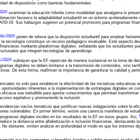
ilidad de dispositivos como barreras fundamentales.
(2024)
examinan la educación híbrida como modalidad que amalgama lo presencia
inación favorece la adaptabilidad estudiantil en un entorno aceleradamente 
VID-19. Sus hallazgos sugieren un potencial promisorio para programas finan
rio (2024)
ponen de relieve que la disposición estudiantil para emplear herrami
 la tecnología constituye un recurso pedagógico invaluable. Este aspecto devi
inancieras mediante plataformas digitales, señalando que los estudiantes pu
ucturados que integren tecnologías de aprendizaje.
 (2024)
subrayan que la EF repercute de manera sustancial en la toma de decis
ogramas digitales no deben limitarse a la transmisión de contenidos, sino tam
tivas. De esta forma, reafirman la importancia de garantizar la calidad y per
enciales no solo para establecer la efectividad de las iniciativas educativas 
s oportunidades inherentes a la implementación de estrategias digitales en c
su eficacia sea ineludible para aportar conocimientos que permitan transformar
acceso equitativo y promoviendo la inclusión.
se evidencian vacíos temáticos que justifican nuevas indagaciones sobre la ef
aciones vulnerables. En primer término, existe una carencia manifiesta de es
s programas digitales inciden en los resultados de la EF en estos grupos. Así,
educir la distancia entre alfabetización e inclusión financieras, destacando la
. No obstante, omiten analizar en profundidad el modo en que los entornos dig
signado que los segmentos vulnerables tienden a exhibir menores niveles de a