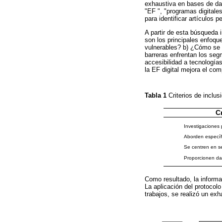
exhaustiva en bases de da
"EF ", "programas digitales
para identificar artículos 
A partir de esta búsqueda i
son los principales enfoq
vulnerables? b) ¿Cómo se m
barreras enfrentan los seg
accesibilidad a tecnología
la EF digital mejora el co
Tabla 1
Criterios de inclu
Cr
Investigaciones 
Aborden específi
Se centren en s
Proporcionen dat
Como resultado, la informa
La aplicación del protocolo 
trabajos, se realizó un ex