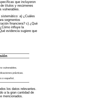
pecíficas que incluyeron
r de títulos y resúmenes
es vulnerables.
s sistemático: a) ¿Cuáles
para segmentos
zación financiera? c) ¿Qué
 ¿Cómo influye la
¿Qué evidencia sugiere que
usión
no vulnerables.
licaciones prácticas.
s o español.
odos los datos relevantes.
ido a la gran cantidad de
nte mencionados.