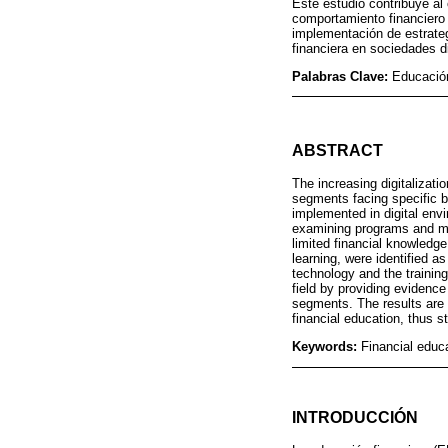
Este estudio contribuye al
comportamiento financiero 
implementación de estrateg
financiera en sociedades d
Palabras Clave:
Educación
ABSTRACT
The increasing digitalizati
segments facing specific ba
implemented in digital env
examining programs and met
limited financial knowledge
learning, were identified as
technology and the training 
field by providing evidence
segments. The results are 
financial education, thus st
Keywords:
Financial educ
INTRODUCCIÓN