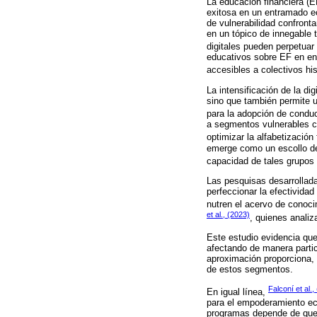
La educación financiera (E
exitosa en un entramado ec
de vulnerabilidad confronta
en un tópico de innegable 
digitales pueden perpetuar
educativos sobre EF en ent
accesibles a colectivos hi
La intensificación de la di
sino que también permite u
para la adopción de conduc
a segmentos vulnerables co
optimizar la alfabetización
emerge como un escollo det
capacidad de tales grupos 
Las pesquisas desarrollada
perfeccionar la efectivida
nutren el acervo de conoci
et al., (2023)
, quienes analiz
Este estudio evidencia que 
afectando de manera partic
aproximación proporciona, 
de estos segmentos.
Falconí et al.,
En igual línea,
para el empoderamiento ec
programas depende de que s