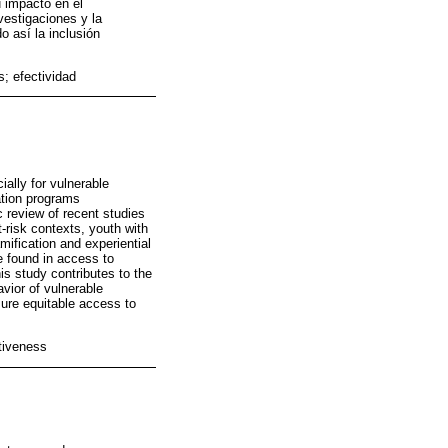
u impacto en el
vestigaciones y la
o así la inclusión
; efectividad
ially for vulnerable
ation programs
 review of recent studies
-risk contexts, youth with
mification and experiential
re found in access to
his study contributes to the
avior of vulnerable
sure equitable access to
tiveness