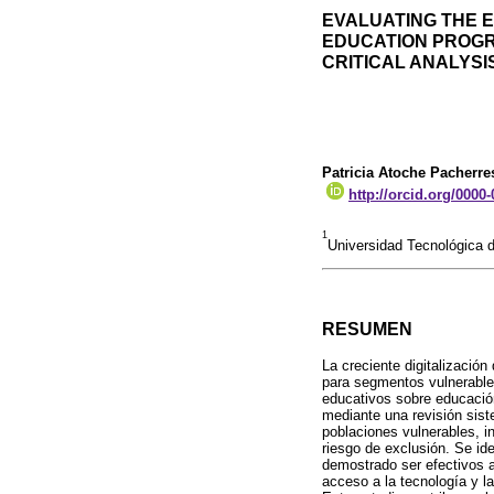
EVALUATING THE E
EDUCATION PROGR
CRITICAL ANALYSI
Patricia Atoche Pacherre
http://orcid.org/0000
1
Universidad Tecnológica 
RESUMEN
La creciente digitalizació
para segmentos vulnerables
educativos sobre educación
mediante una revisión sis
poblaciones vulnerables, i
riesgo de exclusión. Se id
demostrado ser efectivos al
acceso a la tecnología y la