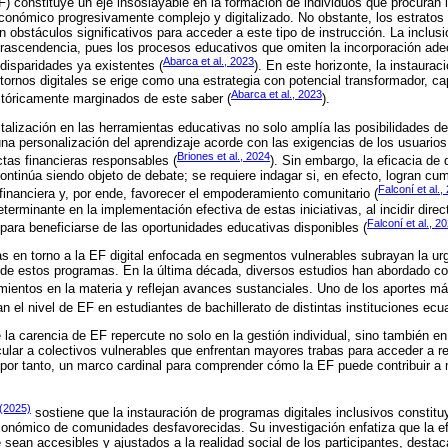
F) constituye un eje insoslayable en la formación de individuos que procuran
onómico progresivamente complejo y digitalizado. No obstante, los estratos
n obstáculos significativos para acceder a este tipo de instrucción. La inclus
trascendencia, pues los procesos educativos que omiten la incorporación ad
Abarca et al., 2023
 disparidades ya existentes (
). En este horizonte, la instaura
ornos digitales se erige como una estrategia con potencial transformador, ca
Abarca et al., 2023
stóricamente marginados de este saber (
).
gitalización en las herramientas educativas no solo amplía las posibilidades d
na personalización del aprendizaje acorde con las exigencias de los usuarios, 
Briones et al., 2024
tas financieras responsables (
). Sin embargo, la eficacia de
ntinúa siendo objeto de debate; se requiere indagar si, en efecto, logran cum
Falconí et al.,
 financiera y, por ende, favorecer el empoderamiento comunitario (
erminante en la implementación efectiva de estas iniciativas, al incidir dire
Falconí et al., 2
para beneficiarse de las oportunidades educativas disponibles (
s en torno a la EF digital enfocada en segmentos vulnerables subrayan la ur
d de estos programas. En la última década, diversos estudios han abordado c
mientos en la materia y reflejan avances sustanciales. Uno de los aportes m
an el nivel de EF en estudiantes de bachillerato de distintas instituciones ecu
la carencia de EF repercute no solo en la gestión individual, sino también en
ular a colectivos vulnerables que enfrentan mayores trabas para acceder a r
por tanto, un marco cardinal para comprender cómo la EF puede contribuir a m
 (2025)
sostiene que la instauración de programas digitales inclusivos constitu
onómico de comunidades desfavorecidas. Su investigación enfatiza que la ef
ean accesibles y ajustados a la realidad social de los participantes, dest