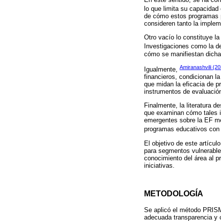
lo que limita su capacidad 
de cómo estos programas pu
consideren tanto la imple
Otro vacío lo constituye la
Investigaciones como la 
cómo se manifiestan dichas 
Amiranashvili (2
Igualmente,
financieros, condicionan la
que midan la eficacia de p
instrumentos de evaluació
Finalmente, la literatura 
que examinan cómo tales i
emergentes sobre la EF med
programas educativos con e
El objetivo de este artícu
para segmentos vulnerables
conocimiento del área al p
iniciativas.
METODOLOGÍA
Se aplicó el método PRISM
adecuada transparencia y c