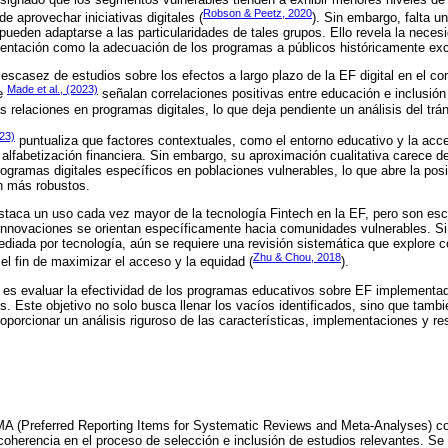
Robson & Peetz, 2020
de aprovechar iniciativas digitales (
). Sin embargo, falta u
eden adaptarse a las particularidades de tales grupos. Ello revela la neces
mentación como la adecuación de los programas a públicos históricamente exc
 escasez de estudios sobre los efectos a largo plazo de la EF digital en el c
Made et al., (2023)
de
señalan correlaciones positivas entre educación e inclusión 
relaciones en programas digitales, lo que deja pendiente un análisis del tráns
023)
puntualiza que factores contextuales, como el entorno educativo y la acce
 alfabetización financiera. Sin embargo, su aproximación cualitativa carece d
rogramas digitales específicos en poblaciones vulnerables, lo que abre la posi
n más robustos.
destaca un uso cada vez mayor de la tecnología Fintech en la EF, pero son es
nnovaciones se orientan específicamente hacia comunidades vulnerables. Si
iada por tecnología, aún se requiere una revisión sistemática que explore c
Zhu & Chou, 2018
l fin de maximizar el acceso y la equidad (
).
lo es evaluar la efectividad de los programas educativos sobre EF implementad
. Este objetivo no solo busca llenar los vacíos identificados, sino que tamb
roporcionar un análisis riguroso de las características, implementaciones y r
A (Preferred Reporting Items for Systematic Reviews and Meta-Analyses) con
oherencia en el proceso de selección e inclusión de estudios relevantes. Se