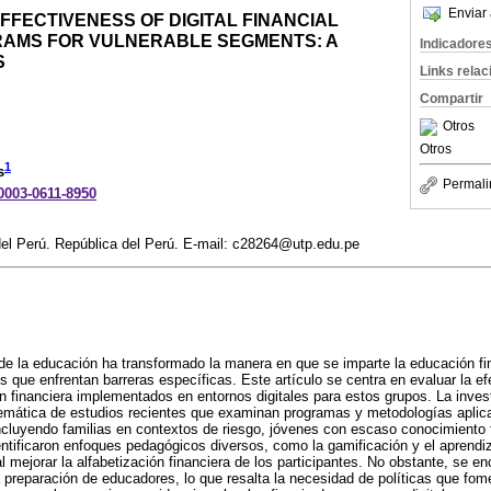
Enviar 
FFECTIVENESS OF DIGITAL FINANCIAL
AMS FOR VULNERABLE SEGMENTS: A
Indicadore
S
Links rela
Compartir
Otros
Otros
1
s
Permali
-0003-0611-8950
del Perú. República del Perú. E-mail: c28264@utp.edu.pe
n de la educación ha transformado la manera en que se imparte la educación f
 que enfrentan barreras específicas. Este artículo se centra en evaluar la e
 financiera implementados en entornos digitales para estos grupos. La invest
temática de estudios recientes que examinan programas y metodologías aplic
ncluyendo familias en contextos de riesgo, jóvenes con escaso conocimiento f
entificaron enfoques pedagógicos diversos, como la gamificación y el aprendiz
 mejorar la alfabetización financiera de los participantes. No obstante, se en
 preparación de educadores, lo que resalta la necesidad de políticas que fomen