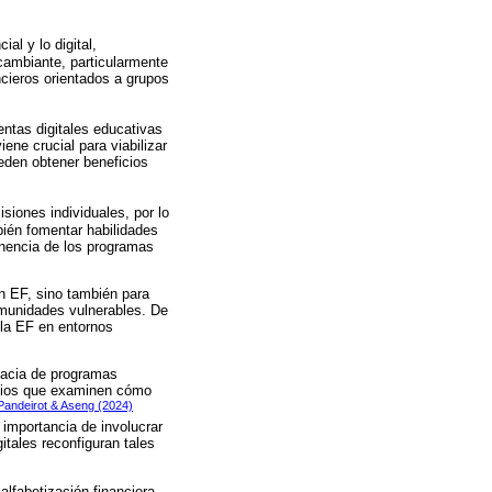
l y lo digital,
cambiante, particularmente
cieros orientados a grupos
entas digitales educativas
ene crucial para viabilizar
eden obtener beneficios
iones individuales, por lo
bién fomentar habilidades
tinencia de los programas
en EF, sino también para
omunidades vulnerables. De
 la EF en entornos
icacia de programas
tudios que examinen cómo
Pandeirot & Aseng (2024)
 importancia de involucrar
itales reconfiguran tales
lfabetización financiera,