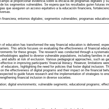
 campo al proporcionar evidencia sobre la eficacia de programas digitales y s
de los segmentos vulnerables. Se espera que los resultados guíen futuras in
ias que aseguren un acceso equitativo a la educación financiera, fortaleciend
iversas.
 financiera; entornos digitales; segmentos vulnerables; programas educativos
on of education has transformed the way financial education is delivered, espec
rriers. This article focuses on evaluating the effectiveness of financial educ
ironments for these groups. The research was conducted through a systematic
hodologies applied to diverse vulnerable populations, including families in at
, and adults at risk of exclusion. Various pedagogical approaches, such as ga
 effective in improving participants' financial literacy. However, limitations we
of educators, highlighting the need for policies that foster digital inclusion. T
 on the effectiveness of digital programs and their impact on the financial beh
expected to guide future research and the implementation of strategies to en
rengthening financial inclusion in diverse societies.
ation; digital environments; vulnerable segments; educational programs; effec