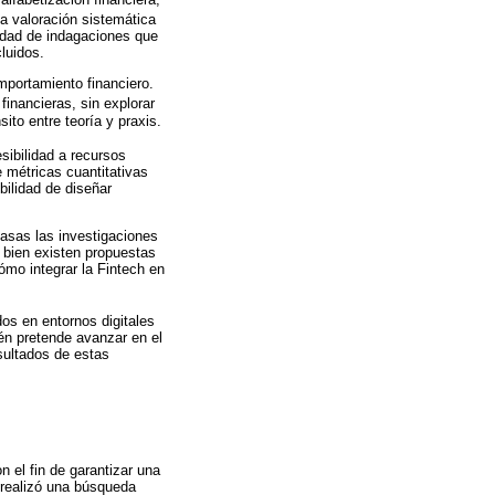
na valoración sistemática
idad de indagaciones que
luidos.
omportamiento financiero.
financieras, sin explorar
ito entre teoría y praxis.
sibilidad a recursos
e métricas cuantitativas
bilidad de diseñar
casas las investigaciones
 bien existen propuestas
ómo integrar la Fintech en
os en entornos digitales
ién pretende avanzar en el
esultados de estas
 el fin de garantizar una
 realizó una búsqueda