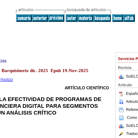
Servicios 
0398
Revista
13 Barquisimeto dic. 2025 Epub 19-Nov-2025
SciELO
.17542022
Articulo
ARTÍCULO CIENTÍFICO
Españo
LA EFECTIVIDAD DE PROGRAMAS DE
Articu
NCIERA DIGITAL PARA SEGMENTOS
Referen
N ANÁLISIS CRÍTICO
Como c
SciELO
Traduc