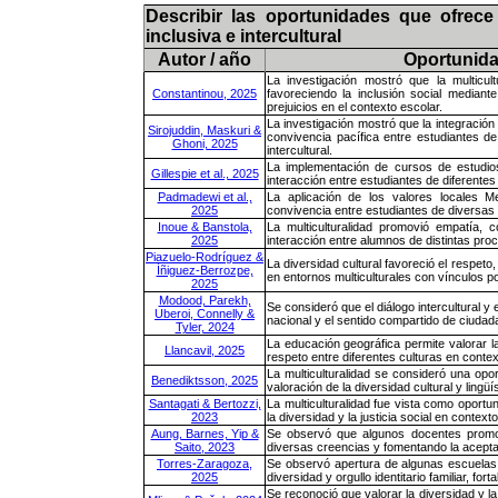
Describir las oportunidades que ofrece 
inclusiva e intercultural
Autor / año
Oportunidad
La investigación mostró que la multicul
Constantinou, 2025
favoreciendo la inclusión social mediant
prejuicios en el contexto escolar.
La investigación mostró que la integración
Sirojuddin, Maskuri &
convivencia pacífica entre estudiantes de
Ghoni, 2025
intercultural.
La implementación de cursos de estudios é
Gillespie et al., 2025
interacción entre estudiantes de diferentes
Padmadewi et al.,
La aplicación de los valores locales M
2025
convivencia entre estudiantes de diversas c
Inoue & Banstola,
La multiculturalidad promovió empatía, c
2025
interacción entre alumnos de distintas pro
Piazuelo-Rodríguez &
La diversidad cultural favoreció el respeto,
Íñiguez-Berrozpe,
en entornos multiculturales con vínculos 
2025
Modood, Parekh,
Se consideró que el diálogo intercultural y 
Uberoi, Connelly &
nacional y el sentido compartido de ciudad
Tyler, 2024
La educación geográfica permite valorar la 
Llancavil, 2025
respeto entre diferentes culturas en conte
La multiculturalidad se consideró una opor
Benediktsson, 2025
valoración de la diversidad cultural y lingüís
Santagati & Bertozzi,
La multiculturalidad fue vista como oportun
2023
la diversidad y la justicia social en context
Aung, Barnes, Yip &
Se observó que algunos docentes promovi
Saito, 2023
diversas creencias y fomentando la aceptació
Torres-Zaragoza,
Se observó apertura de algunas escuelas a
2025
diversidad y orgullo identitario familiar, f
Se reconoció que valorar la diversidad y la 