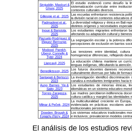
El estudio evidenció como desafío la l
Sirojuddin, Maskuri &
sistematización curricular entre instituc
Ghoni, 2025
contextos culturales diversos.
Las escuelas enfrentaron resistencia polí
Gillespie et al., 2025
la división racial en contextos educativos 
Padmadewi et al.,
La diversidad religiosa y étnica en Bali re
2025
distintos orígenes y necesidades especial
Inoue & Banstola,
Los estudiantes migrantes enfrentaron bar
2025
afectando su adaptación cultural y bienest
Piazuelo-Rodríguez &
La segregación escolar y la pobreza difi
Íñiguez-Berrozpe,
percepciones de exclusión en barrios so
2025
Modood, Parekh,
Las tensiones entre identidad, cultura
Uberoi, Connelly &
homogeneizar diferencias, reflejando desaf
Tyler, 2024
La educación chilena mantiene un currícu
Llancavil, 2025
lenguas indígenas, dificultando la atención 
Los futuros docentes daneses reconocier
Benediktsson, 2025
culturalmente diversas por falta de forma
Santagati & Bertozzi,
La investigación identificó discriminació
2023
canaliza a estudiantes inmigrantes hacia t
Aung, Barnes, Yip &
Los estudiantes de minorías étnicas, lin
Saito, 2023
idiomáticas en un sistema educativo monoli
Torres-Zaragoza,
Las madres percibieron indiferencia docente
2025
cultura católica y marginó las identidade
La multiculturalidad creciente en Europa,
Mlinar & Peček, 2024
evidenciada en prácticas escolares asimil
institucionales persistentes.
Dowden, Brough &
Los sistemas educativos tradicionales mos
Fogarty-Perry, 2024
e inclusivos; prevalecieron modelos centrad
El análisis de los estudios re