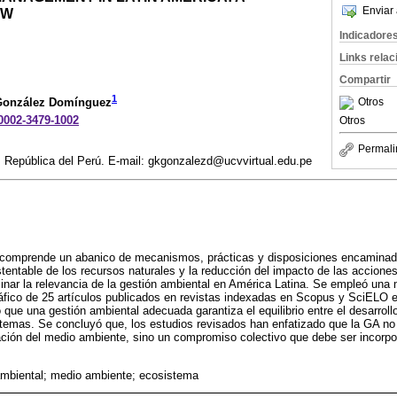
Enviar 
EW
Indicadore
Links rela
Compartir
1
Otros
r González Domínguez
-0002-3479-1002
Otros
Permali
. República del Perú. E-mail: gkgonzalezd@ucvvirtual.edu.pe
 comprende un abanico de mecanismos, prácticas y disposiciones encaminad
stentable de los recursos naturales y la reducción del impacto de las accione
minar la relevancia de la gestión ambiental en América Latina. Se empleó una 
gráfico de 25 artículos publicados en revistas indexadas en Scopus y SciELO e
que una gestión ambiental adecuada garantiza el equilibrio entre el desarrol
stemas. Se concluyó que, los estudios revisados han enfatizado que la GA n
ación del medio ambiente, sino un compromiso colectivo que debe ser incorpo
mbiental; medio ambiente; ecosistema