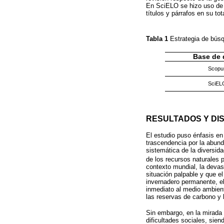
En SciELO se hizo uso de l
títulos y párrafos en su 
Tabla 1
Estrategia de bús
Base de 
Scopu
SciEL
RESULTADOS Y DI
El estudio puso énfasis en
trascendencia por la abunda
sistemática de la diversid
de los recursos naturales 
contexto mundial, la devas
situación palpable y que e
invernadero permanente, el
inmediato al medio ambient
las reservas de carbono y l
Sin embargo, en la mirada
dificultades sociales, sie