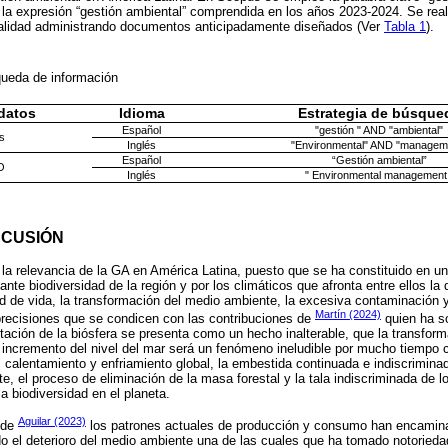
a expresión “gestión ambiental” comprendida en los años 2023-2024. Se realiz
totalidad administrando documentos anticipadamente diseñados (Ver
Tabla 1
).
queda de información
datos
Idioma
Estrategia de búsque
Español
"gestión " AND "ambiental"
s
Inglés
"Environmental" AND "managem
Español
“Gestión ambiental”
O
Inglés
" Environmental management
SCUSIÓN
 la relevancia de la GA en América Latina, puesto que se ha constituido en u
nte biodiversidad de la región y por los climáticos que afronta entre ellos la 
ad de vida, la transformación del medio ambiente, la excesiva contaminación 
Martín (2024)
precisiones que se condicen con las contribuciones de
quien ha so
tación de la biósfera se presenta como un hecho inalterable, que la transform
l incremento del nivel del mar será un fenómeno ineludible por mucho tiempo 
 calentamiento y enfriamiento global, la embestida continuada e indiscriminad
e, el proceso de eliminación de la masa forestal y la tala indiscriminada de
a biodiversidad en el planeta.
Aguilar (2023)
 de
los patrones actuales de producción y consumo han encamina
ndo el deterioro del medio ambiente una de las cuales que ha tomado notorieda