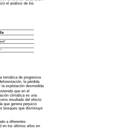
ó el análisis de los
da
ent"
 "
na temática de progresiva
deforestación, la pérdida
y la explotación desmedida
stenido que en el
ación climática es una
como resultado del efecto
a que genera perjuicio
 los bosques que disminuye
do a diferentes
d en los últimos años en