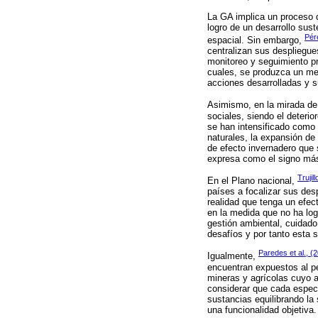
La GA implica un proceso q
logro de un desarrollo sus
Pér
espacial. Sin embargo,
centralizan sus despliegue
monitoreo y seguimiento pr
cuales, se produzca un mej
acciones desarrolladas y su
Asimismo, en la mirada d
sociales, siendo el deteri
se han intensificado como 
naturales, la expansión de
de efecto invernadero que 
expresa como el signo más 
Trujil
En el Plano nacional,
países a focalizar sus desp
realidad que tenga un efec
en la medida que no ha log
gestión ambiental, cuidado
desafíos y por tanto esta s
Paredes et al., (
Igualmente,
encuentran expuestos al pel
mineras y agrícolas cuyo a
considerar que cada especi
sustancias equilibrando la 
una funcionalidad objetiva.