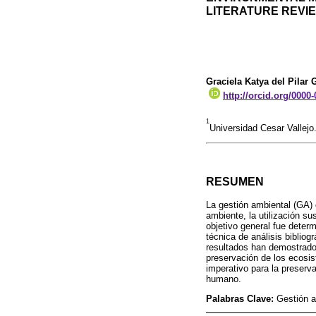
LITERATURE REVI
Graciela Katya del Pila
http://orcid.org/0000
1
Universidad Cesar Vallejo
RESUMEN
La gestión ambiental (GA)
ambiente, la utilización su
objetivo general fue deter
técnica de análisis biblio
resultados han demostrado 
preservación de los ecosi
imperativo para la preserv
humano.
Palabras Clave:
Gestión a