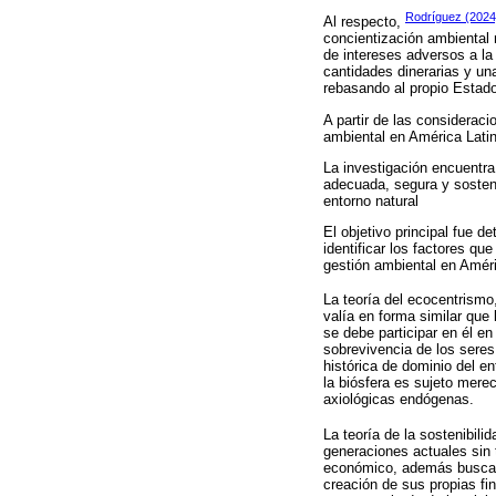
Rodríguez (2024
Al respecto,
concientización ambiental
de intereses adversos a la
cantidades dinerarias y un
rebasando al propio Estado
A partir de las considerac
ambiental en América Lati
La investigación encuentra
adecuada, segura y sosteni
entorno natural
El objetivo principal fue d
identificar los factores qu
gestión ambiental en Améric
La teoría del ecocentrism
valía en forma similar qu
se debe participar en él e
sobrevivencia de los sere
histórica de dominio del e
la biósfera es sujeto mer
axiológicas endógenas.
La teoría de la sostenibil
generaciones actuales sin 
económico, además buscando
creación de sus propias fi