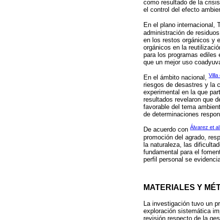
como resultado de la crisi
el control del efecto ambi
En el plano internacional,
administración de residuo
en los restos orgánicos y
orgánicos en la reutilizac
para los programas ediles 
que un mejor uso coadyuva
Villa
En el ámbito nacional,
riesgos de desastres y la 
experimental en la que par
resultados revelaron que 
favorable del tema ambient
de determinaciones respon
Álvarez et al
De acuerdo con
promoción del agrado, resp
la naturaleza, las dificul
fundamental para el foment
perfil personal se evidenci
MATERIALES Y MÉ
La investigación tuvo un p
exploración sistemática im
revisión respecto de la ge