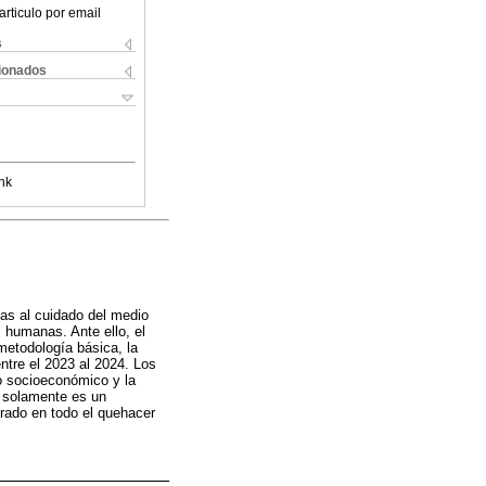
articulo por email
s
cionados
nk
as al cuidado del medio
s humanas. Ante ello, el
metodología básica, la
ntre el 2023 al 2024. Los
lo socioeconómico y la
o solamente es un
rado en todo el quehacer