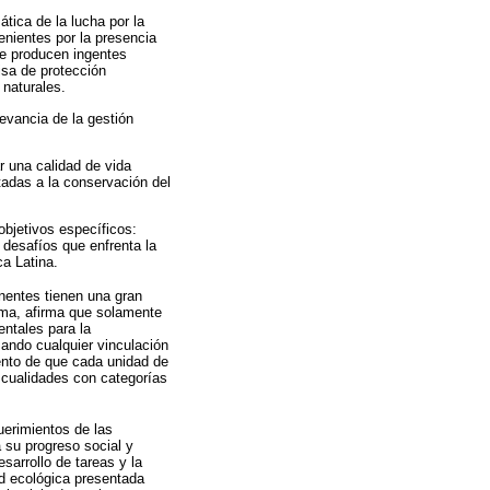
tica de la lucha por la
nientes por la presencia
ue producen ingentes
isa de protección
 naturales.
levancia de la gestión
r una calidad de vida
tadas a la conservación del
objetivos específicos:
s desafíos que enfrenta la
ca Latina.
entes tienen una gran
ema, afirma que solamente
entales para la
ando cualquier vinculación
iento de que cada unidad de
 cualidades con categorías
uerimientos de las
 su progreso social y
arrollo de tareas y la
ad ecológica presentada