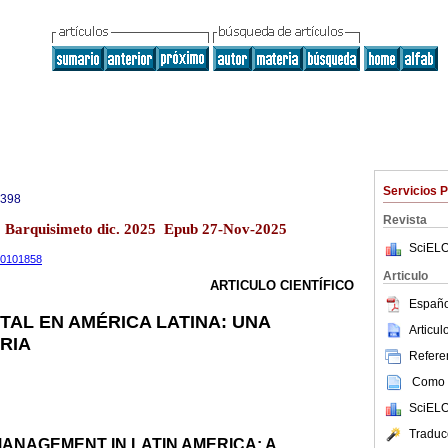
Servicios 
0398
Revista
13 Barquisimeto dic. 2025 Epub 27-Nov-2025
SciELO
.20101858
Articulo
ARTICULO CIENTÍFICO
Españo
TAL EN AMÉRICA LATINA: UNA
Articu
RIA
Referen
Como c
SciELO
Traduc
ANAGEMENT IN LATIN AMERICA: A