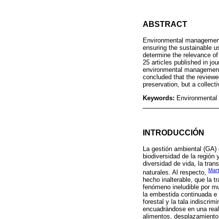
ABSTRACT
Environmental management 
ensuring the sustainable us
determine the relevance of
25 articles published in 
environmental management
concluded that the review
preservation, but a collec
Keywords:
Environmental
INTRODUCCIÓN
La gestión ambiental (GA) 
biodiversidad de la región 
diversidad de vida, la tra
Mart
naturales. Al respecto,
hecho inalterable, que la t
fenómeno ineludible por mu
la embestida continuada e 
forestal y la tala indiscri
encuadrándose en una real
alimentos, desplazamiento 