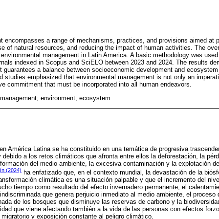
encompasses a range of mechanisms, practices, and provisions aimed at pr
e of natural resources, and reducing the impact of human activities. The over
 environmental management in Latin America. A basic methodology was used: 
journals indexed in Scopus and SciELO between 2023 and 2024. The results de
 guarantees a balance between socioeconomic development and ecosystem p
ed studies emphasized that environmental management is not only an imperati
tive commitment that must be incorporated into all human endeavors.
 management; environment; ecosystem
en América Latina se ha constituido en una temática de progresiva trascende
y debido a los retos climáticos que afronta entre ellos la deforestación, la pér
nsformación del medio ambiente, la excesiva contaminación y la explotación 
ín (2024)
ha enfatizado que, en el contexto mundial, la devastación de la biós
ransformación climática es una situación palpable y que el incremento del niv
cho tiempo como resultado del efecto invernadero permanente, el calentamien
indiscriminada que genera perjuicio inmediato al medio ambiente, el proceso 
minada de los bosques que disminuye las reservas de carbono y la biodiversidad
idad que viene afectando también a la vida de las personas con efectos for
migratorio y exposición constante al peligro climático.