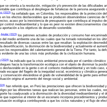
ue se orienta a la resolución, mitigación y/o prevención de las dificultades a
tentable que contribuya al despliegue de fortalezas de la persona asegurando
ez (2023)
ha señalado que, en Colombia, los responsables de la protección de
s en los efectos desfavorables que se producen observándose carencias de h
eciso, acaso por la inexistencia de presupuesto que contribuya al impulso de 
or control medioambiental y lo que es peor no existen direccionamientos cla
 aportación a los objetivos de desarrollo sostenible.
Aguilar (2023)
e
los patrones actuales de producción y consumo han encaminado a
oro del medio ambiente una de las cuales que ha tomado notoriedad en los últ
resultado de diversas causas entre las que resaltan: la explotación desmedid
 la desertificación, la disminución de la biodiversidad y actualmente el aumen
son los responsables del calentamiento general de la Tierra. Por tanto, la def
evidente de una las crisis más profundas de la civilización humana.
lo (2024)
ha indicado que la crisis ambiental provocada por el cambio climático
liegues hacia la transformación ecológica con el objeto de disminuir la posib
to desfavorable en la gente o en el contexto medioambiental y en todo caso, 
rado escapar del flagelo de la inequidad social, económica y climática gener
 y conservación elevándose el grado de vulnerabilidad de la gente para enfre
ituación origina el aumento del riesgo social y ambiental.
2024)
han referido que, en Perú las prestaciones que ofrecen la biodiversidad 
igro por las diferentes tareas que realizan las personas, entre las cuales, re
porte ha coadyuvado a la disminución de la diversidad medioambiental y el de
e que supervive al interior de un escenario incorpora procedimientos y produc
situación ecológica contribuyendo a que los ciclos naturales y el flujo de efe