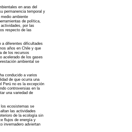
mbientales en aras del
 su permanencia temporal y
l medio ambiente
erramientas de política,
actividades, por las
ros respecto de las
 diferentes dificultades
imos años en Chile y que
a de los recursos
to acelerado de los gases
orestación ambiental se
 ha conducido a varios
ilidad de que ocurra una
el Perú no es la excepción
ando controversias en la
ntar una variedad de
y los ecosistemas se
saltan las actividades
terioro de la ecología sin
e flujos de energía y
cto invernadero adviertan