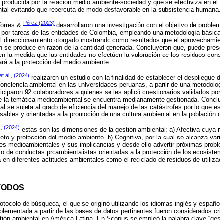
s producida por la relación medio ambiente-sociedad y que se efectiviza en el 
ental evitando que repercuta de modo desfavorable en la subsistencia humana
Pérez (2023)
 Torres &
desarrollaron una investigación con el objetivo de problem
s por tareas de las entidades de Colombia, empleando una metodología básic
 el direccionamiento otorgado mostrando como resultados que el aprovechami
ión se produce en razón de la cantidad generada. Concluyeron que, puede pres
en la medida que las entidades no efectúen la valoración de los residuos con
rá a la protección del medio ambiente.
 et al., (2024)
realizaron un estudio con la finalidad de establecer el despliegue 
conciencia ambiental en las universidades peruanas, a partir de una metodolog
ticiparon 92 colaboradores a quienes se les aplicó cuestionarios validados po
de la temática medioambiental se encuentra medianamente gestionada. Conclu
al se sujeta al grado de eficiencia del manejo de las catástrofes por lo que 
sables y orientadas a la promoción de una cultura ambiental en la población
., (2024)
estas son las dimensiones de la gestión ambiental: a) Afectiva cuya r
eto y protección del medio ambiente. b) Cognitiva, por la cual se alcanza va
tades medioambientales y sus implicancias y desde ello advertir próximas probl
o de conductas proambientalistas orientadas a la protección de los ecosistema
a en diferentes actitudes ambientales como el reciclado de residuos de utiliz
TODOS
rotocolo de búsqueda, el que se originó utilizando los idiomas inglés y españo
plementada a partir de las bases de datos pertinentes fueron considerados cri
stión ambiental en América Latina. En Scopus se empleó la palabra clave “ge