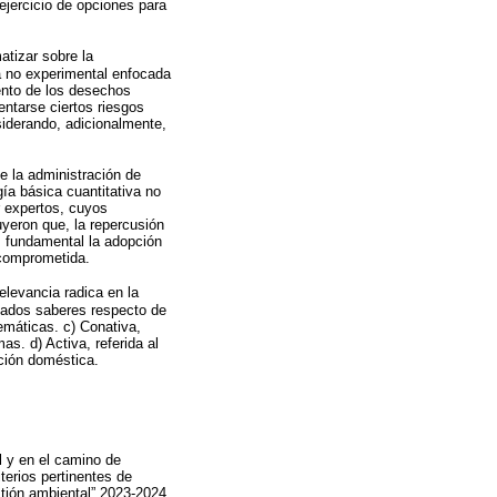
ejercicio de opciones para
.
atizar sobre la
a no experimental enfocada
ento de los desechos
entarse ciertos riesgos
siderando, adicionalmente,
de la administración de
ía básica cuantitativa no
r expertos, cuyos
yeron que, la repercusión
es fundamental la adopción
 comprometida.
elevancia radica en la
riados saberes respecto de
emáticas. c) Conativa,
s. d) Activa, referida al
ación doméstica.
l y en el camino de
terios pertinentes de
stión ambiental” 2023-2024.