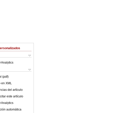
Personalizados
 Analytics
l (pdf)
lo en XML
cias del artículo
itar este artículo
 Analytics
ción automática