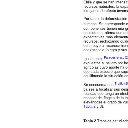
Chile y que se han intensi
recursos naturales, la exp
los gases de efecto invern
Por tanto, la deforestació
humana. Se corresponde co
componentes tienen una gr
ecosistema, afirma que sol
expectativas más elementa
recursos, rechazando cualq
contribuye al reconocimie
coexistencia íntegra y su
Paredes et al., (
Igualmente,
expuestos al peligro por la
agrícolas cuyo aporte ha c
que cada especie que super
equilibrando la situación e
Trujillo (
Se concuerda con
países a focalizar sus desp
realidad que tenga un efec
escapar del flagelo de la 
elevándose el grado de vuln
Tabla 2
y
3
).
Tabla 2
Trabajos estudia