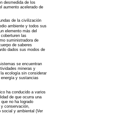
ión desmedida de los
 el aumento acelerado de
ndas de la civilización
edio ambiente y todos sus
 un elemento más del
 coberturen las
omo suministradora de
 cuerpo de saberes
uardo dados sus modos de
osistemas se encuentran
actividades mineras y
la ecología sin considerar
e energía y sustancias
ico ha conducido a varios
ilidad de que ocurra una
a que no ha logrado
o y conservación,
o social y ambiental (Ver