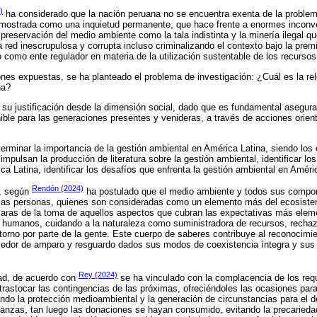
)
ha considerado que la nación peruana no se encuentra exenta de la problemá
 mostrada como una inquietud permanente, que hace frente a enormes inconve
 preservación del medio ambiente como la tala indistinta y la minería ilegal q
a red inescrupulosa y corrupta incluso criminalizando el contexto bajo la prem
 como ente regulador en materia de la utilización sustentable de los recursos
iones expuestas, se ha planteado el problema de investigación: ¿Cuál es la re
na?
 su justificación desde la dimensión social, dado que es fundamental asegura
ble para las generaciones presentes y venideras, a través de acciones orien
eterminar la importancia de la gestión ambiental en América Latina, siendo los 
e impulsan la producción de literatura sobre la gestión ambiental, identificar lo
a Latina, identificar los desafíos que enfrenta la gestión ambiental en Améri
Rendón (2024)
o, según
ha postulado que el medio ambiente y todos sus compon
e las personas, quienes son consideradas como un elemento más del ecosist
n aras de la toma de aquellos aspectos que cubran las expectativas más elem
s humanos, cuidando a la naturaleza como suministradora de recursos, rechaz
ntorno por parte de la gente. Este cuerpo de saberes contribuye al reconocim
ecedor de amparo y resguardo dados sus modos de coexistencia íntegra y sus
Rey (2024)
idad, de acuerdo con
se ha vinculado con la complacencia de los req
trastocar las contingencias de las próximas, ofreciéndoles las ocasiones para
 la protección medioambiental y la generación de circunstancias para el des
nanzas, tan luego las donaciones se hayan consumido, evitando la precaried