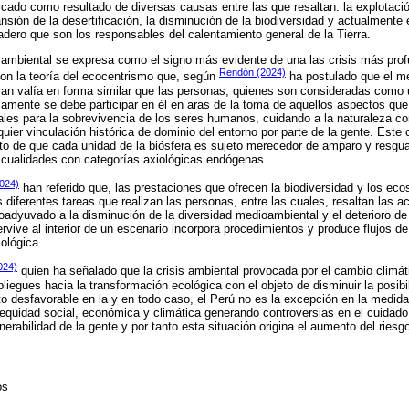
ficado como resultado de diversas causas entre las que resaltan: la explotac
ansión de la desertificación, la disminución de la biodiversidad y actualmente
adero que son los responsables del calentamiento general de la Tierra.
n ambiental se expresa como el signo más evidente de una las crisis más profu
Rendón (2024)
n la teoría del ecocentrismo que, según
ha postulado que el m
an valía en forma similar que las personas, quienes son consideradas como
amente se debe participar en él en aras de la toma de aquellos aspectos que
les para la sobrevivencia de los seres humanos, cuidando a la naturaleza c
uier vinculación histórica de dominio del entorno por parte de la gente. Este
nto de que cada unidad de la biósfera es sujeto merecedor de amparo y resg
s cualidades con categorías axiológicas endógenas
2024)
han referido que, las prestaciones que ofrecen la biodiversidad y los ec
s diferentes tareas que realizan las personas, entre las cuales, resaltan las 
oadyuvado a la disminución de la diversidad medioambiental y el deterioro de 
vive al interior de un escenario incorpora procedimientos y produce flujos d
cológica.
2024)
quien ha señalado que la crisis ambiental provocada por el cambio climát
liegues hacia la transformación ecológica con el objeto de disminuir la posib
to desfavorable en la y en todo caso, el Perú no es la excepción en la medid
inequidad social, económica y climática generando controversias en el cuidad
erabilidad de la gente y por tanto esta situación origina el aumento del riesg
dos