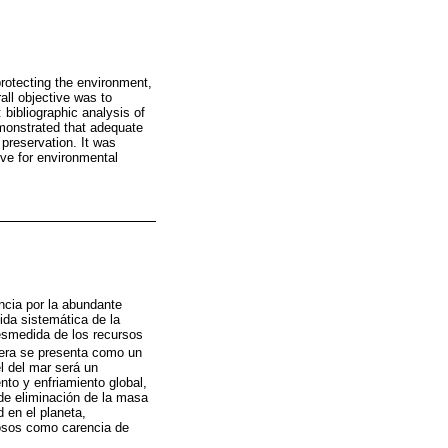
otecting the environment,
all objective was to
bibliographic analysis of
monstrated that adequate
reservation. It was
ve for environmental
ncia por la abundante
dida sistemática de la
desmedida de los recursos
fera se presenta como un
el del mar será un
to y enfriamiento global,
de eliminación de la masa
 en el planeta,
zosos como carencia de