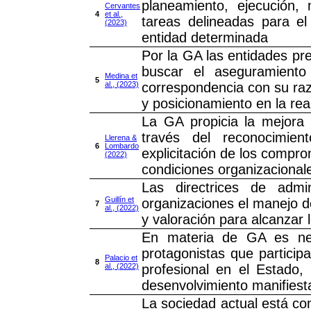
planeamiento, ejecución
Cervantes
4
et al.,
tareas delineadas para el
(2023)
entidad determinada
Por la GA las entidades pre
buscar el aseguramiento
Medina et
5
al., (2023)
correspondencia con su raz
y posicionamiento en la rea
La GA propicia la mejora y
través del reconocimien
Llerena &
6
Lombardo
explicitación de los compr
(2022)
condiciones organizacional
Las directrices de admi
Guillín et
organizaciones el manejo d
7
al., (2022)
y valoración para alcanzar 
En materia de GA es nece
protagonistas que particip
Palacio et
8
al., (2022)
profesional en el Estado,
desenvolvimiento manifiest
La sociedad actual está con