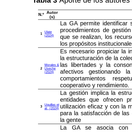
Autor
N.º
(s)
La GA permite identificar 
procedimientos de gestión
Ulate
1
(2024)
que se realizan, los recur
los propósitos institucional
Es necesario propiciar la 
la estructuración de la colec
las libertades y la cons
Morales &
2
Useche
afectivos gestionando l
(2024)
comportamientos respetu
cooperativo y rendimiento.
La gestión implica la estr
entidades que ofrecen p
Uquillas et
utilización eficaz y con la 
3
al., (2024)
para la satisfacción de las
la gente
La GA se asocia con 