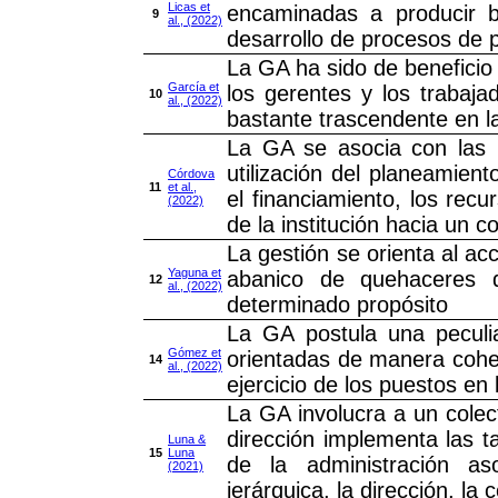
Licas et
encaminadas a producir bi
9
al., (2022)
desarrollo de procesos de pl
La GA ha sido de beneficio
García et
los gerentes y los trabaja
10
al., (2022)
bastante trascendente en l
La GA se asocia con las i
utilización del planeamient
Córdova
11
et al.,
el financiamiento, los rec
(2022)
de la institución hacia un 
La gestión se orienta al ac
Yaguna et
abanico de quehaceres 
12
al., (2022)
determinado propósito
La GA postula una peculia
Gómez et
orientadas de manera coher
14
al., (2022)
ejercicio de los puestos en 
La GA involucra a un colec
dirección implementa las t
Luna &
15
Luna
de la administración as
(2021)
jerárquica, la dirección, la