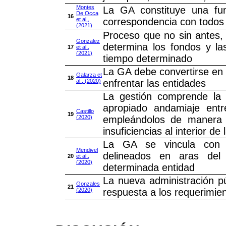
Montes
La GA constituye una fun
De Occa
16
et al.,
correspondencia con todos l
(2021)
Proceso que no sin antes, 
Gonzalez
determina los fondos y l
17
et al.,
(2021)
tiempo determinado
La GA debe convertirse en 
Galarza et
18
al., (2020)
enfrentar las entidades
La gestión comprende la c
apropiado andamiaje entr
Castillo
19
(2020)
empleándolos de manera e
insuficiencias al interior de l
La GA se vincula con 
Mendivel
delineados en aras del
20
et al.,
(2020)
determinada entidad
La nueva administración pú
Gonzales
21
(2020)
respuesta a los requerimien