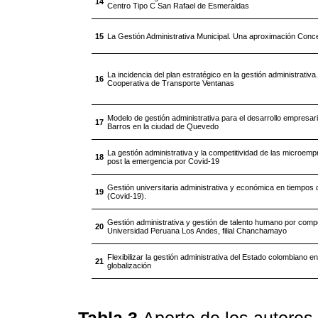
14
Centro Tipo C San Rafael de Esmeraldas
15
La Gestión Administrativa Municipal. Una aproximación Conc
La incidencia del plan estratégico en la gestión administrativ
16
Cooperativa de Transporte Ventanas
Modelo de gestión administrativa para el desarrollo empresari
17
Barros en la ciudad de Quevedo
La gestión administrativa y la competitividad de las microem
18
post la emergencia por Covid-19
Gestión universitaria administrativa y económica en tiempos
19
(Covid-19).
Gestión administrativa y gestión de talento humano por comp
20
Universidad Peruana Los Andes, filial Chanchamayo
Flexibilizar la gestión administrativa del Estado colombiano e
21
globalización
Tabla 3
Aporte de los autores