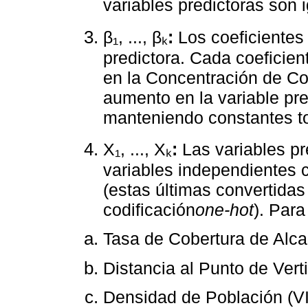
variables predictoras son 
β₁, ..., βₖ
:
Los coeficientes 
predictora. Cada coeficien
en la Concentración de Co
aumento en la variable pre
manteniendo constantes to
X₁, ..., Xₖ
:
Las variables pr
variables independientes 
(estas últimas convertida
codificación
one-hot
). Para
Tasa de Cobertura de Alcan
Distancia al Punto de Vert
Densidad de Población (VI