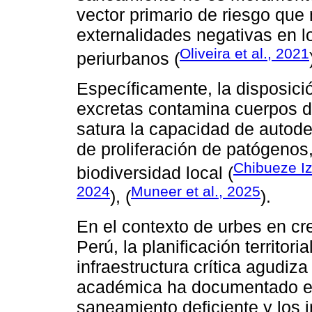
vector primario de riesgo que
externalidades negativas en 
Oliveira et al., 2021
periurbanos (
Específicamente, la disposic
excretas contamina cuerpos de
satura la capacidad de autod
de proliferación de patógenos,
Chibueze I
biodiversidad local (
2024
Muneer et al., 2025
), (
).
En el contexto de urbes en cr
Perú, la planificación territori
infraestructura crítica agudiza
académica ha documentado ex
saneamiento deficiente y los 