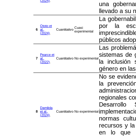
(2024)
.
una goberna
llevado a su 
La gobernabil
por la esc
Ototo et
Cuasi
6
al.,
Cuantitativo
experimental
imprescindibl
(2024)
.
públicos adop
Las problemá
sistemas de g
Pearce et
7
al.,
Cuantitativo
No experimental
la inclusión
(2022)
.
género en las
No se eviden
la prevenció
administracio
regionales co
Desarrollo 
Damilola
implementaci
8
et al.,
Cuantitativo
No experimental
(2024)
.
normas cultu
recursos y la
en lo que r