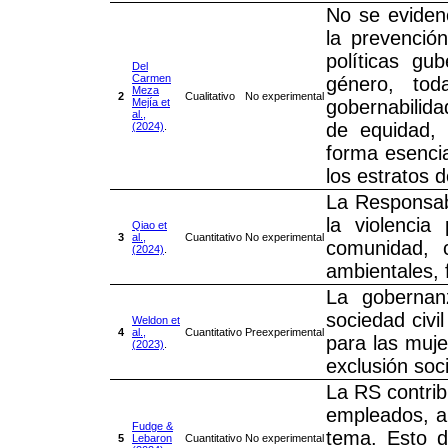
No se eviden
la prevenció
políticas g
Del
Carmen
género, tod
Meza
2
Cualitativo
No experimental
Mejía et
gobernabilida
al.,
de equidad,
(2024)
.
forma esencia
los estratos 
La Responsabi
la violencia
Qiao et
3
al.,
Cuantitativo
No experimental
comunidad, c
(2024)
.
ambientales, 
La gobernan
sociedad civi
Weldon et
4
al.,
Cuantitativo
Preexperimental
para las muj
(2023)
.
exclusión soci
La RS contrib
empleados, a 
Fudge &
tema. Esto 
5
Lebaron
Cuantitativo
No experimental