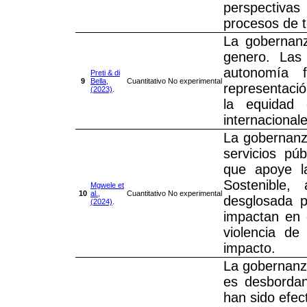
perspectiva
procesos de 
La gobernanz
genero. Las 
autonomía f
Preti & di
9
Bella,
Cuantitativo
No experimental
representació
(2023)
.
la equidad 
internacionale
La gobernanz
servicios p
que apoye la
Sostenible,
Mgwele et
10
al.,
Cuantitativo
No experimental
desglosada p
(2024)
.
impactan en e
violencia d
impacto.
La gobernanza
es desbordant
han sido efec