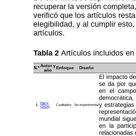
recuperar la versión completa
verificó que los artículos rest
elegibilidad, y al cumplir esto
artículos.
Tabla 2
Artículos incluidos en
Autor y
N.º
Enfoque
Diseño
año
El impacto de
se da por que
en el campo 
democrática,
Harry
y estrategias
1
Cualitativo
No experimental
(2024)
.
representaci
mundial sigue
en la partici
relacionadas 