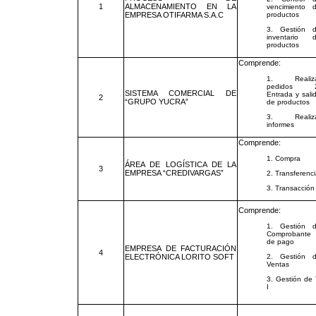
1
ALMACENAMIENTO EN LA
vencimiento 
EMPRESA OTIFARMA S.A.C
productos
3. Gestión 
inventario 
productos
Comprende:
1. Realiza
pedidos 2
SISTEMA COMERCIAL DE
Entrada y sali
2
“GRUPO YUCRA”
de productos
3. Realiza
informes
Comprende:
1. Compra
ÁREA DE LOGÍSTICA DE LA
3
EMPRESA “CREDIVARGAS”
2. Transferenc
3. Transacción
Comprende:
1. Gestión 
Comprobante
de pago
EMPRESA DE FACTURACIÓN
4
ELECTRÓNICA LORITO SOFT
2. Gestión 
Ventas
3. Gestión de 
I