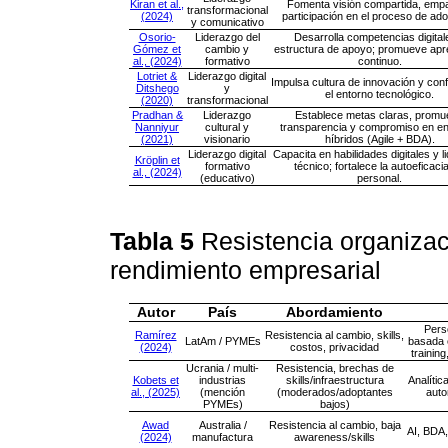
Kiran et al.,
Fomenta visión compartida, empa
transformacional
(2024)
participación en el proceso de ado
y comunicativo
Osorio-
Liderazgo del
Desarrolla competencias digital
Gómez et
cambio y
estructura de apoyo; promueve apr
al., (2024)
formativo
continuo.
Lotriet &
Liderazgo digital
Impulsa cultura de innovación y con
Ditshego
y
el entorno tecnológico.
(2020)
transformacional
Pradhan &
Liderazgo
Establece metas claras, prom
Nanniyur
cultural y
transparencia y compromiso en en
(2021)
visionario
híbridos (Agile + BDA).
Liderazgo digital
Capacita en habilidades digitales y 
Kröplin et
formativo
técnico; fortalece la autoeficacia
al., (2024)
(educativo)
personal.
Tabla 5
Resistencia organizaci
rendimiento empresarial
Autor
País
Abordamiento
Pers
Ramírez
Resistencia al cambio, skills,
LatAm / PYMEs
basada 
(2024)
costos, privacidad
trainin
Ucrania / multi-
Resistencia, brechas de
Kobets et
industrias
skills/infraestructura
Analítica
al., (2025)
(mención
(moderados/adoptantes
auto
PYMEs)
bajos)
Awad
Australia /
Resistencia al cambio, baja
AI, BDA
(2024)
manufactura
awareness/skills