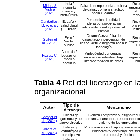
India /
Resi
Mishra &
Falta de competencias, cultura
Industria
organiz
Mishra
de datos, confianza, actitud
minera y
al 
(2023)
hacia el cambio
metalúrgica
tecn
Percepción de utilidad,
Gandarillas,
España /
Resi
liderazgo, cooperación
M. Á. et al.,
Salud digital
profe
interinstitucional, apertura al
(2025)
(TI-Health)
insti
cambio
Desconfianza, falta de
Perú /
Resi
Guillén et
capacitación, percepción de
Sector
organiz
al., (2025)
riesgo, actitud negativa hacia la
público
cu
tecnología
Australia /
Ambigüedad conceptual,
Resi
Pizzuti, C.
Educación
resistencia individual, baja
organiz
(2025)
médica
interoperabilidad de datos
ind
continua
Tabla 4
Rol del liderazgo en l
organizacional
Tipo de
Autor
Mecanismo
liderazgo
Liderazgo
Genera compromiso, asigna recu
Shafqat et
gerencial y de
comunica beneficios; reduce incerti
al., (2024)
apoyo directivo
cinismo de los empleados.
Liderazgo
Promueve aprendizaje organizaciona
Kobets et
estratégico y
colaborativo; disminuye resiste
al., (2025)
participativo
estructural y técnica.
Liderazgo