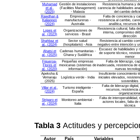
Muhamad
Gestión de instalaciones
Resistencia humana y d
et al.,
(Facilities Management)
carencia de habilidades anal
(2025)
- Malasia
del cambio defici
Rawdhan &
Empresas
Falta de conciencia y ca
Kaliappen
manufactureras -
resistencia al cambio, care
(2024)
Australia
analítica, recursos l
Resistencia cultural, falta 
Lopes et
Organizaciones de
interna, compromiso débi
al., (2023)
servicios - Brasil
dirección
Shahbaz et
Sector salud
Resistencia al cambio co
al., (2024)
(hospitalario) - Asia
negativo entre intención y 
Escasez de habilidades y r
Ahatsi et
Cadenas humanitarias -
de soporte técnico, resiste
al., (2025)
Ghana y Sudáfrica
menor
Figueroa-
Pequeñas empresas
Falta de liderazgo, ca
Flores et
mexicanas (sistemas de
inadecuada, resistencia de
al., (2020)
información)
nuevas tecnolog
Apeksha &
Insuficiente conocimiento t
Vemaraju
Logística verde - India
iniciales elevados, resisten
(2025)
sostenibles
Falta de liderazgo digital
Villar et al.,
Turismo inteligente -
recursos, resistencia 
(2024)
España
organizaciona
Falta de interoperabilidad, 
Strigaro et
Monitoreo ambiental -
actores locales, falta de
al., (2024)
Italia
técnica
Tabla 3
Actitudes y percepcio
Autor
País
Variables
T