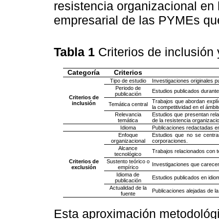
resistencia organizacional en 
empresarial de las PYMEs q
Tabla 1
Criterios de inclusión
Categoría
Criterios
Tipo de estudio
Investigaciones originales p
Periodo de
Estudios publicados durante
publicación
Criterios de
Trabajos que abordan explíc
inclusión
Temática central
la competitividad en el ámbi
Relevancia
Estudios que presentan relac
temática
de la resistencia organizacio
Idioma
Publicaciones redactadas en
Enfoque
Estudios que no se centr
organizacional
corporaciones.
Alcance
Trabajos relacionados con t
tecnológico
Criterios de
Sustento teórico o
Investigaciones que carecen
exclusión
empírico
Idioma de
Estudios publicados en idiom
publicación
Actualidad de la
Publicaciones alejadas de la
fuente
Esta aproximación metodológi