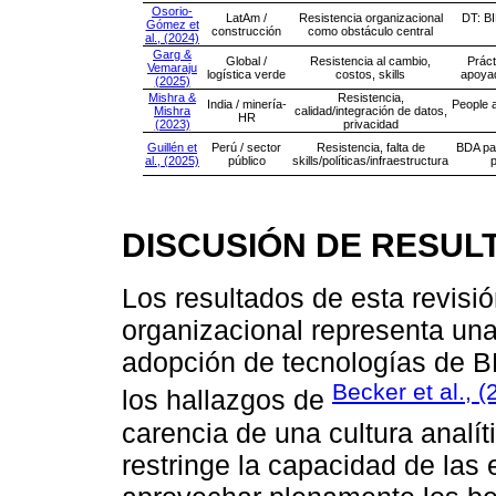
Osorio-
LatAm /
Resistencia organizacional
DT: BI
Gómez et
construcción
como obstáculo central
al., (2024)
Garg &
Global /
Resistencia al cambio,
Prác
Vemaraju
logística verde
costos, skills
apoya
(2025)
Mishra &
Resistencia,
India / minería-
People a
Mishra
calidad/integración de datos,
HR
(2023)
privacidad
Guillén et
Perú / sector
Resistencia, falta de
BDA pa
al., (2025)
público
skills/políticas/infraestructura
p
DISCUSIÓN DE RESUL
Los resultados de esta revisió
organizacional representa una 
adopción de tecnologías de 
Becker et al., (
los hallazgos de
carencia de una cultura analít
restringe la capacidad de la