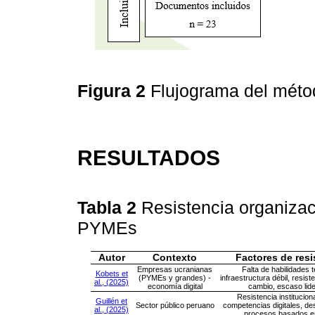
Figura 2
Flujograma del mé
RESULTADOS
Tabla 2
Resistencia organiza
PYMEs
Autor
Contexto
Factores de resi
Empresas ucranianas
Falta de habilidades 
Kobets et
(PYMEs y grandes) -
infraestructura débil, resiste
al., (2025)
economía digital
cambio, escaso lid
Resistencia instituciona
Guillén et
Sector público peruano
competencias digitales, de
al., (2025)
procesos basados e