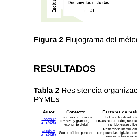
Figura 2
Flujograma del mé
RESULTADOS
Tabla 2
Resistencia organiza
PYMEs
Autor
Contexto
Factores de resi
Empresas ucranianas
Falta de habilidades 
Kobets et
(PYMEs y grandes) -
infraestructura débil, resiste
al., (2025)
economía digital
cambio, escaso lid
Resistencia instituciona
Guillén et
Sector público peruano
competencias digitales, de
al., (2025)
procesos basados e