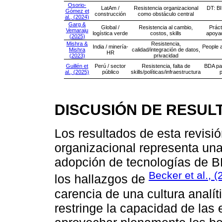
Osorio-
LatAm /
Resistencia organizacional
DT: BI
Gómez et
construcción
como obstáculo central
al., (2024)
Garg &
Global /
Resistencia al cambio,
Prác
Vemaraju
logística verde
costos, skills
apoya
(2025)
Mishra &
Resistencia,
India / minería-
People a
Mishra
calidad/integración de datos,
HR
(2023)
privacidad
Guillén et
Perú / sector
Resistencia, falta de
BDA pa
al., (2025)
público
skills/políticas/infraestructura
p
DISCUSIÓN DE RESUL
Los resultados de esta revisió
organizacional representa una 
adopción de tecnologías de 
Becker et al., (
los hallazgos de
carencia de una cultura analít
restringe la capacidad de la