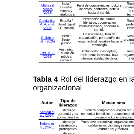
India /
Resi
Mishra &
Falta de competencias, cultura
Industria
organiz
Mishra
de datos, confianza, actitud
minera y
al 
(2023)
hacia el cambio
metalúrgica
tecn
Percepción de utilidad,
Gandarillas,
España /
Resi
liderazgo, cooperación
M. Á. et al.,
Salud digital
profe
interinstitucional, apertura al
(2025)
(TI-Health)
insti
cambio
Desconfianza, falta de
Perú /
Resi
Guillén et
capacitación, percepción de
Sector
organiz
al., (2025)
riesgo, actitud negativa hacia la
público
cu
tecnología
Australia /
Ambigüedad conceptual,
Resi
Pizzuti, C.
Educación
resistencia individual, baja
organiz
(2025)
médica
interoperabilidad de datos
ind
continua
Tabla 4
Rol del liderazgo en l
organizacional
Tipo de
Autor
Mecanismo
liderazgo
Liderazgo
Genera compromiso, asigna recu
Shafqat et
gerencial y de
comunica beneficios; reduce incerti
al., (2024)
apoyo directivo
cinismo de los empleados.
Liderazgo
Promueve aprendizaje organizaciona
Kobets et
estratégico y
colaborativo; disminuye resiste
al., (2025)
participativo
estructural y técnica.
Liderazgo