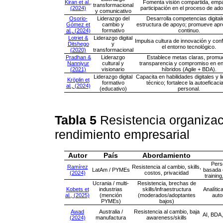
Kiran et al.,
Fomenta visión compartida, empa
transformacional
(2024)
participación en el proceso de ado
y comunicativo
Osorio-
Liderazgo del
Desarrolla competencias digital
Gómez et
cambio y
estructura de apoyo; promueve apr
al., (2024)
formativo
continuo.
Lotriet &
Liderazgo digital
Impulsa cultura de innovación y con
Ditshego
y
el entorno tecnológico.
(2020)
transformacional
Pradhan &
Liderazgo
Establece metas claras, prom
Nanniyur
cultural y
transparencia y compromiso en en
(2021)
visionario
híbridos (Agile + BDA).
Liderazgo digital
Capacita en habilidades digitales y 
Kröplin et
formativo
técnico; fortalece la autoeficacia
al., (2024)
(educativo)
personal.
Tabla 5
Resistencia organizaci
rendimiento empresarial
Autor
País
Abordamiento
Pers
Ramírez
Resistencia al cambio, skills,
LatAm / PYMEs
basada 
(2024)
costos, privacidad
trainin
Ucrania / multi-
Resistencia, brechas de
Kobets et
industrias
skills/infraestructura
Analítica
al., (2025)
(mención
(moderados/adoptantes
auto
PYMEs)
bajos)
Awad
Australia /
Resistencia al cambio, baja
AI, BDA
(2024)
manufactura
awareness/skills