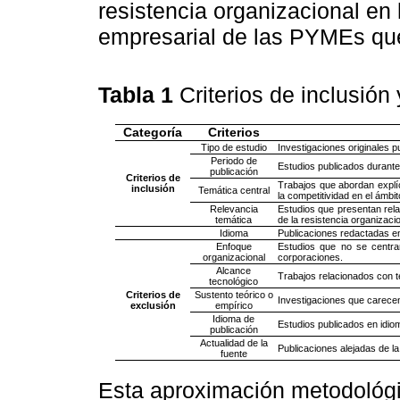
resistencia organizacional en 
empresarial de las PYMEs q
Tabla 1
Criterios de inclusión
Categoría
Criterios
Tipo de estudio
Investigaciones originales p
Periodo de
Estudios publicados durante
publicación
Criterios de
Trabajos que abordan explíc
inclusión
Temática central
la competitividad en el ámbi
Relevancia
Estudios que presentan relac
temática
de la resistencia organizacio
Idioma
Publicaciones redactadas en
Enfoque
Estudios que no se centr
organizacional
corporaciones.
Alcance
Trabajos relacionados con t
tecnológico
Criterios de
Sustento teórico o
Investigaciones que carecen
exclusión
empírico
Idioma de
Estudios publicados en idiom
publicación
Actualidad de la
Publicaciones alejadas de la
fuente
Esta aproximación metodológi