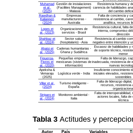
Muhamad
Gestión de instalaciones
Resistencia humana y d
et al.,
(Facilities Management)
carencia de habilidades anal
(2025)
- Malasia
del cambio defici
Rawdhan &
Empresas
Falta de conciencia y ca
Kaliappen
manufactureras -
resistencia al cambio, care
(2024)
Australia
analítica, recursos l
Resistencia cultural, falta 
Lopes et
Organizaciones de
interna, compromiso débi
al., (2023)
servicios - Brasil
dirección
Shahbaz et
Sector salud
Resistencia al cambio co
al., (2024)
(hospitalario) - Asia
negativo entre intención y 
Escasez de habilidades y r
Ahatsi et
Cadenas humanitarias -
de soporte técnico, resiste
al., (2025)
Ghana y Sudáfrica
menor
Figueroa-
Pequeñas empresas
Falta de liderazgo, ca
Flores et
mexicanas (sistemas de
inadecuada, resistencia de
al., (2020)
información)
nuevas tecnolog
Apeksha &
Insuficiente conocimiento t
Vemaraju
Logística verde - India
iniciales elevados, resisten
(2025)
sostenibles
Falta de liderazgo digital
Villar et al.,
Turismo inteligente -
recursos, resistencia 
(2024)
España
organizaciona
Falta de interoperabilidad, 
Strigaro et
Monitoreo ambiental -
actores locales, falta de
al., (2024)
Italia
técnica
Tabla 3
Actitudes y percepcio
Autor
País
Variables
T