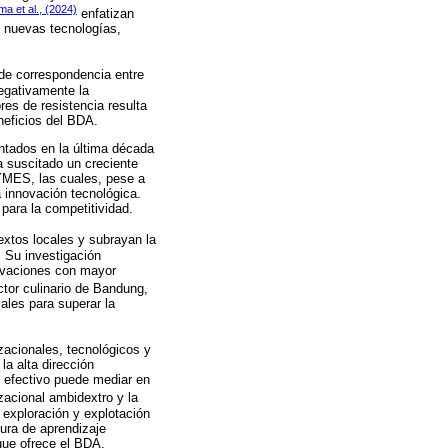
ma et al., (2024)
enfatizan
e nuevas tecnologías,
 de correspondencia entre
egativamente la
res de resistencia resulta
neficios del BDA.
entados en la última década
a suscitado un creciente
PYMES, las cuales, pese a
a innovación tecnológica.
para la competitividad.
tos locales y subrayan la
. Su investigación
novaciones con mayor
tor culinario de Bandung,
ales para superar la
zacionales, tecnológicos y
la alta dirección
go efectivo puede mediar en
zacional ambidextro y la
 exploración y explotación
tura de aprendizaje
que ofrece el BDA.