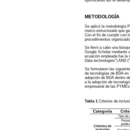
optimizando así el desemp
METODOLOGÍA
Se aplicó la metodología 
marco estructurado que gara
Con el fin de cumplir con 
procedimientos organizados
Se llevó a cabo una búsqu
Google Scholar mediante un
ecuación empleada fue la s
Data technologies") AND 
Se formularon las siguient
de tecnologías de BDA en 
adopción de BDA dentro de 
a la adopción de tecnologí
empresarial de las PYME
Tabla 1
Criterios de inclu
Categoría
Crite
Tipo de 
Perio
public
Criterios de
inclusión