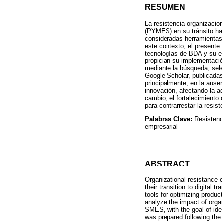
RESUMEN
La resistencia organizaci
(PYMES) en su tránsito hac
consideradas herramientas s
este contexto, el presente 
tecnologías de BDA y su efe
propician su implementació
mediante la búsqueda, sel
Google Scholar, publicadas
principalmente, en la ausenc
innovación, afectando la a
cambio, el fortalecimiento 
para contrarrestar la resi
Palabras Clave:
Resistenc
empresarial
ABSTRACT
Organizational resistance 
their transition to digital
tools for optimizing produc
analyze the impact of orga
SMES, with the goal of ident
was prepared following the