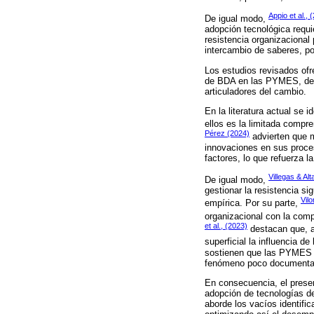
Appio et al., 
De igual modo,
adopción tecnológica requi
resistencia organizacional
intercambio de saberes, po
Los estudios revisados ofr
de BDA en las PYMES, desta
articuladores del cambio.
En la literatura actual se
ellos es la limitada compre
Pérez (2024)
advierten que m
innovaciones en sus proces
factores, lo que refuerza l
Villegas & Al
De igual modo,
gestionar la resistencia s
Vilo
empírica. Por su parte,
organizacional con la comp
et al., (2023)
destacan que, a
superficial la influencia d
sostienen que las PYMES en
fenómeno poco documentado
En consecuencia, el presen
adopción de tecnologías d
aborde los vacíos identifi