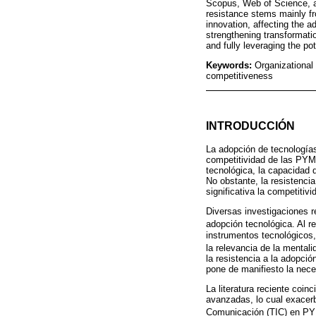
Scopus, Web of Science, an
resistance stems mainly fro
innovation, affecting the 
strengthening transformatio
and fully leveraging the p
Keywords:
Organizational 
competitiveness
INTRODUCCIÓN
La adopción de tecnología
competitividad de las PYME
tecnológica, la capacidad 
No obstante, la resistenc
significativa la competitivi
Diversas investigaciones re
adopción tecnológica. Al r
instrumentos tecnológicos,
la relevancia de la mental
la resistencia a la adopció
pone de manifiesto la nece
La literatura reciente coi
avanzadas, lo cual exacerba
Comunicación (TIC) en 