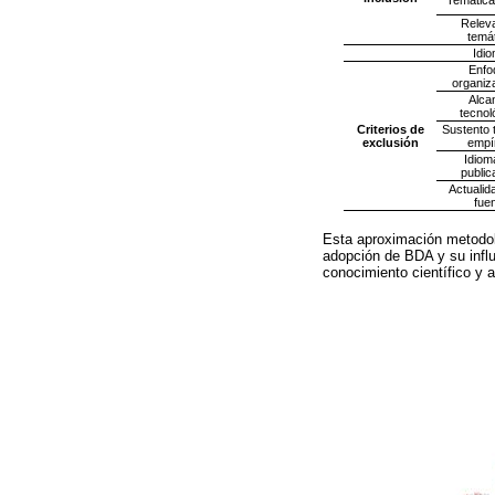
Temática
Relev
temá
Idi
Enfo
organiz
Alca
tecnol
Criterios de
Sustento 
exclusión
empí
Idiom
public
Actualid
fue
Esta aproximación metodoló
adopción de BDA y su influ
conocimiento científico y 