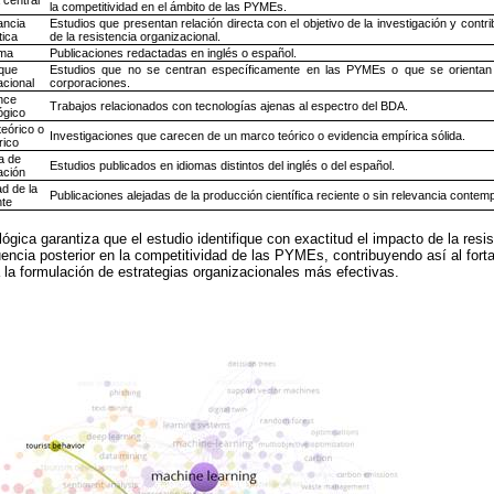
 central
la competitividad en el ámbito de las PYMEs.
ancia
Estudios que presentan relación directa con el objetivo de la investigación y contri
tica
de la resistencia organizacional.
oma
Publicaciones redactadas en inglés o español.
que
Estudios que no se centran específicamente en las PYMEs o que se orientan
acional
corporaciones.
nce
Trabajos relacionados con tecnologías ajenas al espectro del BDA.
ógico
teórico o
Investigaciones que carecen de un marco teórico o evidencia empírica sólida.
rico
a de
Estudios publicados en idiomas distintos del inglés o del español.
ación
ad de la
Publicaciones alejadas de la producción científica reciente o sin relevancia conte
nte
gica garantiza que el estudio identifique con exactitud el impacto de la resis
encia posterior en la competitividad de las PYMEs, contribuyendo así al forta
a la formulación de estrategias organizacionales más efectivas.