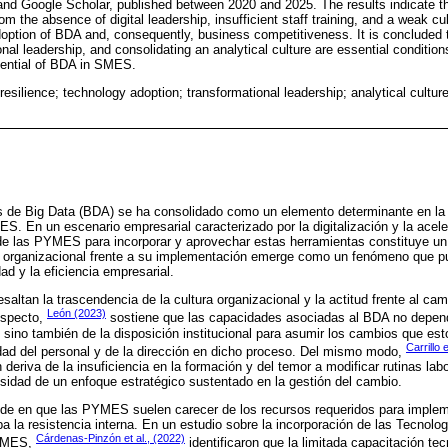
d Google Scholar, published between 2020 and 2025. The results indicate th
m the absence of digital leadership, insufficient staff training, and a weak cu
adoption of BDA and, consequently, business competitiveness. It is conclude
nal leadership, and consolidating an analytical culture are essential condition
otential of BDA in SMES.
resilience; technology adoption; transformational leadership; analytical cultur
s de Big Data (BDA) se ha consolidado como un elemento determinante en la
S. En un escenario empresarial caracterizado por la digitalización y la acel
de las PYMES para incorporar y aprovechar estas herramientas constituye un f
ia organizacional frente a su implementación emerge como un fenómeno que pu
dad y la eficiencia empresarial.
saltan la trascendencia de la cultura organizacional y la actitud frente al cam
León (2023)
especto,
sostiene que las capacidades asociadas al BDA no depen
 sino también de la disposición institucional para asumir los cambios que es
Carrillo 
idad del personal y de la dirección en dicho proceso. Del mismo modo,
n deriva de la insuficiencia en la formación y del temor a modificar rutinas la
sidad de un enfoque estratégico sustentado en la gestión del cambio.
ncide en que las PYMES suelen carecer de los recursos requeridos para imple
 la resistencia interna. En un estudio sobre la incorporación de las Tecnolog
Cárdenas-Pinzón et al., (2022)
PYMES,
identificaron que la limitada capacitación te