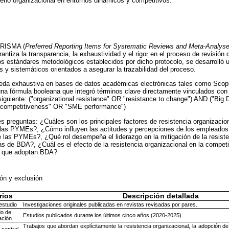
eño organizacional en entornos dinámicos y competitivos.
PRISMA (
Preferred Reporting Items for Systematic Reviews and Meta-Analys
ntiza la transparencia, la exhaustividad y el rigor en el proceso de revisión de 
los estándares metodológicos establecidos por dicho protocolo, se desarrolló
 y sistemáticos orientados a asegurar la trazabilidad del proceso.
eda exhaustiva en bases de datos académicas electrónicas tales como Scop
a fórmula booleana que integró términos clave directamente vinculados con e
iguiente: ("organizational resistance" OR "resistance to change") AND ("Big 
("competitiveness" OR "SME performance")
es preguntas: ¿Cuáles son los principales factores de resistencia organizacio
las PYMEs?, ¿Cómo influyen las actitudes y percepciones de los empleados e
las PYMEs?, ¿Qué rol desempeña el liderazgo en la mitigación de la resisten
as de BDA?, ¿Cuál es el efecto de la resistencia organizacional en la competi
s que adoptan BDA?
sión y exclusión
rios
Descripción detallada
estudio
Investigaciones originales publicadas en revistas revisadas por pares.
do de
Estudios publicados durante los últimos cinco años (2020-2025).
ación
Trabajos que abordan explícitamente la resistencia organizacional, la adopción d