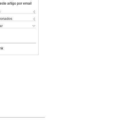
este artigo por email
s
cionados
ar
nk