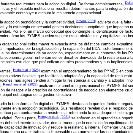
Duita
 barreras recurrentes para la adopción digital. De forma complementaria,
icas y el respaldo institucional resultan determinantes para la integración d
avorable contribuye a atenuar la resistencia organizacional.
Novoa (2024)
 la adopción tecnológica y la competitividad,
advierte que la falta
cas y la estrategia empresarial genera decisiones subóptimas que impactan n
ividad. Por ello, un marco conceptual que contemple la identificación de facto
ender cómo las PYMES pueden superar estos obstáculos y capitalizar los be
cia organizacional cobra mayor relevancia ante los drásticos cambios experim
l, impulsados por la digitalización y la expansión del BDA. Este fenómeno h
o a los determinantes de su adopción, especialmente en el contexto de las 
la economía global, enfrentan serios desafíos derivados de la resistencia a l
rincipales estudios que profundizan en tales problemáticas y sus implicancias 
Huda et al., (2023)
evantes,
examinan el empoderamiento de las PYMES en contex
rganizativas flexibles que faciliten la adaptación y la capacidad de respuesta
ciones más ágiles tienden a mitigar la resistencia al cambio y a adoptar in
Ramdhany et al., (2022)
a,
analizaron el cambio organizacional en PYMES del sec
ón de riesgos y la creación de oportunidades de negocio son elementos cruci
l papel estratégico de la gestión directiva.
udia la transformación digital en PYMES, destacando que los factores organi
amente en la adopción tecnológica. Sus resultados revelan que el respaldo de 
ítico para contrarrestar la resistencia, reforzando la idea de que el lideraz
Hongyun et al., (2021)
 digital. Por su parte,
se enfocan en el aprendizaje organi
s del rendimiento innovador, demostrando que la combinación equilibrada de
 la capacidad de innovación y reduce la resistencia interna. Fomentar una cul
nfigura como una estrategia indispensable para aprovechar las oportunidades 