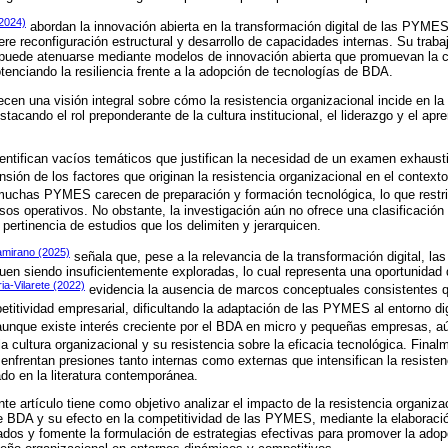
(2024)
abordan la innovación abierta en la transformación digital de las PYMES
ere reconfiguración estructural y desarrollo de capacidades internas. Su traba
 puede atenuarse mediante modelos de innovación abierta que promuevan la c
tenciando la resiliencia frente a la adopción de tecnologías de BDA.
ecen una visión integral sobre cómo la resistencia organizacional incide en l
cando el rol preponderante de la cultura institucional, el liderazgo y el apr
 identifican vacíos temáticos que justifican la necesidad de un examen exhaus
nsión de los factores que originan la resistencia organizacional en el contex
uchas PYMES carecen de preparación y formación tecnológica, lo que restrin
os operativos. No obstante, la investigación aún no ofrece una clasificación
a pertinencia de estudios que los delimiten y jerarquicen.
tamirano (2025)
señala que, pese a la relevancia de la transformación digital, las
iguen siendo insuficientemente exploradas, lo cual representa una oportunidad
ria-Vilarete (2022)
evidencia la ausencia de marcos conceptuales consistentes qu
etitividad empresarial, dificultando la adaptación de las PYMES al entorno dig
unque existe interés creciente por el BDA en micro y pequeñas empresas, a
e la cultura organizacional y su resistencia sobre la eficacia tecnológica. Fina
frentan presiones tanto internas como externas que intensifican la resisten
 en la literatura contemporánea.
te artículo tiene como objetivo analizar el impacto de la resistencia organiza
e BDA y su efecto en la competitividad de las PYMES, mediante la elaboraci
cados y fomente la formulación de estrategias efectivas para promover la adop