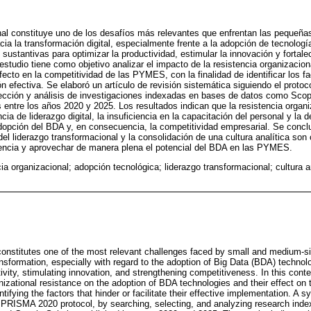
onal constituye uno de los desafíos más relevantes que enfrentan las peque
ia la transformación digital, especialmente frente a la adopción de tecnolog
ustantivas para optimizar la productividad, estimular la innovación y fortale
estudio tiene como objetivo analizar el impacto de la resistencia organizacion
cto en la competitividad de las PYMES, con la finalidad de identificar los fa
n efectiva. Se elaboró un artículo de revisión sistemática siguiendo el prot
ección y análisis de investigaciones indexadas en bases de datos como Sco
 entre los años 2020 y 2025. Los resultados indican que la resistencia organiz
ia de liderazgo digital, la insuficiencia en la capacitación del personal y la de
dopción del BDA y, en consecuencia, la competitividad empresarial. Se conclu
del liderazgo transformacional y la consolidación de una cultura analítica so
stencia y aprovechar de manera plena el potencial del BDA en las PYMES.
ia organizacional; adopción tecnológica; liderazgo transformacional; cultura a
constitutes one of the most relevant challenges faced by small and medium-s
 transformation, especially with regard to the adoption of Big Data (BDA) techno
tivity, stimulating innovation, and strengthening competitiveness. In this conte
nizational resistance on the adoption of BDA technologies and their effect on
ifying the factors that hinder or facilitate their effective implementation. A s
 PRISMA 2020 protocol, by searching, selecting, and analyzing research ind