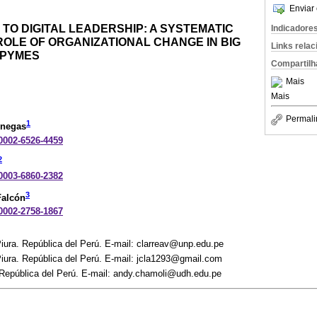
Enviar 
TO DIGITAL LEADERSHIP: A SYSTEMATIC
Indicadore
ROLE OF ORGANIZATIONAL CHANGE IN BIG
Links rela
 PYMES
Compartilh
Mais
Mais
Permali
1
enegas
-0002-6526-4459
2
-0003-6860-2382
3
Falcón
-0002-2758-1867
iura. República del Perú. E-mail: clarreav@unp.edu.pe
iura. República del Perú. E-mail: jcla1293@gmail.com
República del Perú. E-mail: andy.chamoli@udh.edu.pe