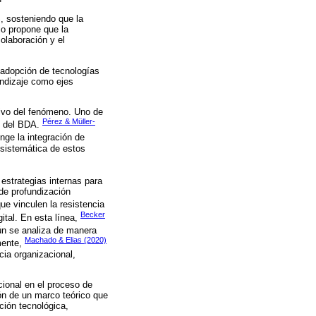
, sosteniendo que la
jo propone que la
olaboración y el
a adopción de tecnologías
endizaje como ejes
tivo del fenómeno. Uno de
Pérez & Müller-
to del BDA.
ge la integración de
 sistemática de estos
 estrategias internas para
 de profundización
e vinculen la resistencia
Becker
ital. En esta línea,
ún se analiza de manera
Machado & Elias (2020)
lmente,
cia organizacional,
cional en el proceso de
ón de un marco teórico que
ción tecnológica,