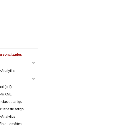
ersonalizados
 Analytics
ol (pdf)
 em XML
cias do artigo
itar este artigo
 Analytics
ão automática