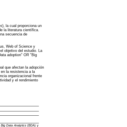
es
), la cual proporciona un
la literatura científica.
 una secuencia de
us, Web of Science y
l objetivo del estudio. La
Data adoption" OR "Big
nal que afectan la adopción
n la resistencia a la
cia organizacional frente
tividad y el rendimiento
e
Big Data Analytics
(BDA) y