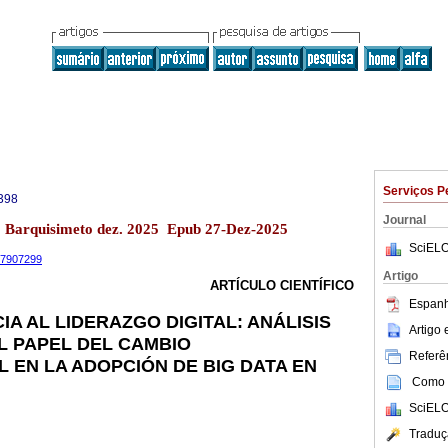
Serviços P
398
Journal
13 Barquisimeto dez. 2025 Epub 27-Dez-2025
SciELO
.17907299
Artigo
ARTÍCULO CIENTÍFICO
Espanh
IA AL LIDERAZGO DIGITAL: ANÁLISIS
Artigo
L PAPEL DEL CAMBIO
Referên
 EN LA ADOPCIÓN DE BIG DATA EN
Como c
SciELO
Traduç