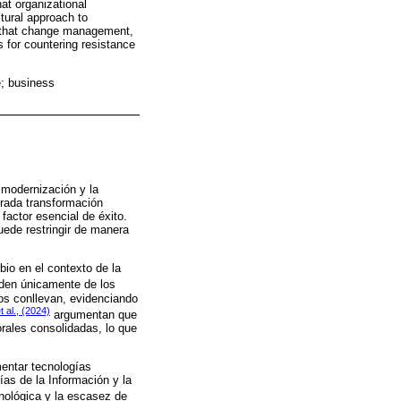
at organizational
ltural approach to
d that change management,
s for countering resistance
e; business
 modernización y la
erada transformación
actor esencial de éxito.
ede restringir de manera
bio en el contexto de la
den únicamente de los
tos conllevan, evidenciando
et al., (2024)
argumentan que
borales consolidadas, lo que
mentar tecnologías
ías de la Información y la
cnológica y la escasez de