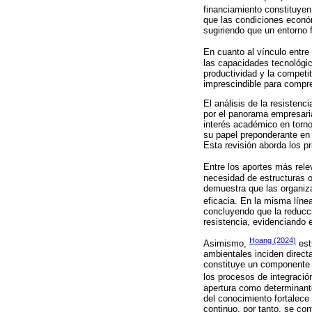
financiamiento constituyen
que las condiciones económ
sugiriendo que un entorno f
En cuanto al vínculo entre
las capacidades tecnológi
productividad y la competit
imprescindible para compr
El análisis de la resisten
por el panorama empresaria
interés académico en torn
su papel preponderante en 
Esta revisión aborda los p
Entre los aportes más rel
necesidad de estructuras o
demuestra que las organiza
eficacia. En la misma líne
concluyendo que la reducci
resistencia, evidenciando e
Hoang (2024)
Asimismo,
est
ambientales inciden direct
constituye un componente cr
los procesos de integración
apertura como determinante
del conocimiento fortalece
continuo, por tanto, se co