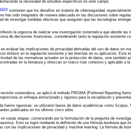
 destacando la necesidad de estudios específicos en este campo.
(2024)
sostienen que los desafíos en materia de ciberseguridad, especialmente
 no han sido integrados de manera adecuada en las discusiones sobre regulac
ad de investigar medidas efectivas que aseguren que las tecnologías emerge
fiesto la urgencia de realizar una investigación sistemática que aborde las 
 toma de decisiones financieras, considerando tanto la regulación existente 
lo es evaluar las implicaciones de privacidad derivadas del uso de datos en
ma
 con énfasis en la regulación existente y las brechas en su aplicación. Esta 
efectividad de las normativas actuales en la protección de datos, sino también
contradas en la literatura y ofrezcan un marco más cohesivo y aplicable a la 
a revisión sistemática, se aplicó el método PRISMA (Preferred Reporting Item
porciona un enfoque estructurado y riguroso para la recopilación y presentaci
da fueron rigurosas: se utilizaron bases de datos académicas como Scopus
evantes publicados en los últimos cinco años.
o en varias etapas, comenzando por la formulación de la pregunta de investiga
austiva. Esto se logró mediante la definición de una fórmula booleana que in
s con las implicaciones de privacidad y machine learning. La fórmula de búsq