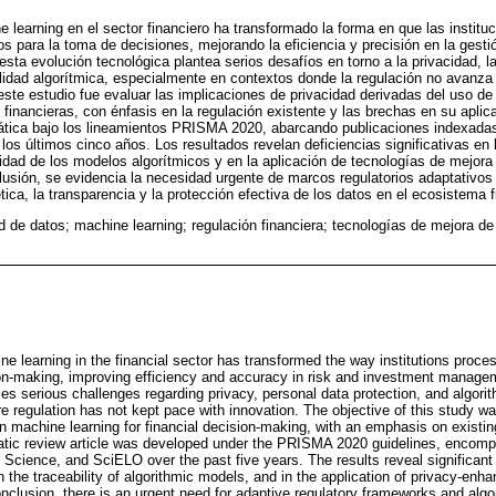
e learning en el sector financiero ha transformado la forma en que las institu
 para la toma de decisiones, mejorando la eficiencia y precisión en la gesti
sta evolución tecnológica plantea serios desafíos en torno a la privacidad, l
lidad algorítmica, especialmente en contextos donde la regulación no avanza
 este estudio fue evaluar las implicaciones de privacidad derivadas del uso d
financieras, con énfasis en la regulación existente y las brechas en su aplic
emática bajo los lineamientos PRISMA 2020, abarcando publicaciones indexad
os últimos cinco años. Los resultados revelan deficiencias significativas en
ilidad de los modelos algorítmicos y en la aplicación de tecnologías de mejor
usión, se evidencia la necesidad urgente de marcos regulatorios adaptativo
ética, la transparencia y la protección efectiva de los datos en el ecosistema fi
d de datos; machine learning; regulación financiera; tecnologías de mejora d
ne learning in the financial sector has transformed the way institutions proce
on-making, improving efficiency and accuracy in risk and investment manage
es serious challenges regarding privacy, personal data protection, and algorit
re regulation has not kept pace with innovation. The objective of this study w
in machine learning for financial decision-making, with an emphasis on existin
matic review article was developed under the PRISMA 2020 guidelines, encomp
Science, and SciELO over the past five years. The results reveal significant 
n the traceability of algorithmic models, and in the application of privacy-enh
onclusion, there is an urgent need for adaptive regulatory frameworks and alg