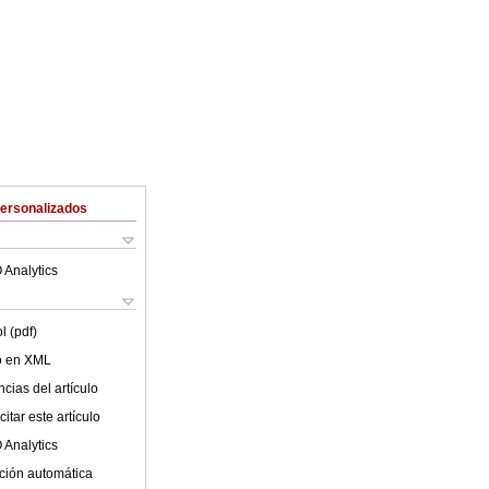
Personalizados
 Analytics
l (pdf)
lo en XML
cias del artículo
itar este artículo
 Analytics
ción automática