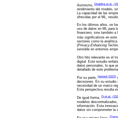
Dhabliya et al., (2
Asimismo,
rendimiento del modelo, si
La capacidad de las empre
ofrecidas por el ML, result
En los últimos años, se ha
uso de datos en ML para la
financiero, sino también a 
más significativos en est
sectores como la analítica
(
Privacy-Enhancing Techno
sensible en entornos empre
Otro hito relevante es el t
digital. Este estudio enfat
datos personales, lo que po
detallado de este problem
Hamed (2023)
Por su parte,
o
decisiones. En su estudio 
necesidad de un marco regu
Esta perspectiva resulta es
Qi et al., (20
De igual forma,
modelos descentralizados, 
información. Esta innovaci
datos sin comprometer la c
Zhang
En esa misma línea,