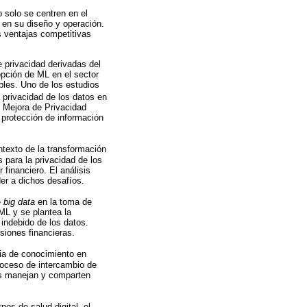
 solo se centren en el
 en su diseño y operación.
s ventajas competitivas
e privacidad derivadas del
opción de ML en el sector
ibles. Uno de los estudios
 privacidad de los datos en
e Mejora de Privacidad
a protección de información
ntexto de la transformación
 para la privacidad de los
 financiero. El análisis
er a dichos desafíos.
e
big data
en la toma de
ML y se plantea la
indebido de los datos.
isiones financieras.
cia de conocimiento en
proceso de intercambio de
ras manejan y comparten
os de salud digital, el