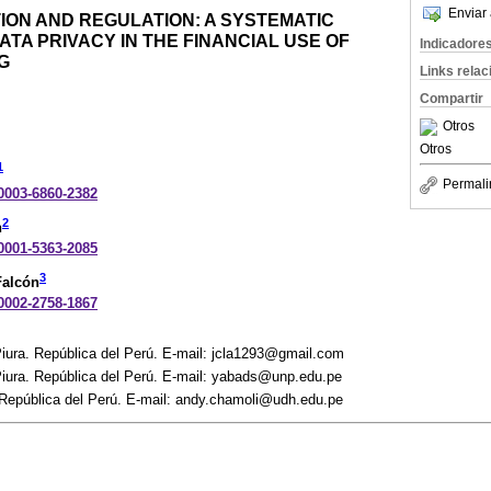
Enviar 
ION AND REGULATION: A SYSTEMATIC
TA PRIVACY IN THE FINANCIAL USE OF
Indicadore
G
Links rela
Compartir
Otros
Otros
1
Permali
-0003-6860-2382
2
n
-0001-5363-2085
3
Falcón
-0002-2758-1867
iura. República del Perú. E-mail: jcla1293@gmail.com
Piura. República del Perú. E-mail: yabads@unp.edu.pe
República del Perú. E-mail: andy.chamoli@udh.edu.pe