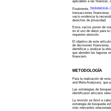
aplicables a las finanzas,
Hockstad et al., 
Finalmente,
transacciones financieras,
vacío evidencia la necesid
derechos de privacidad.
Estos vacíos ponen de mani
en el uso de datos para la
requieren atención.
El objetivo de este artícu
de decisiones financieras,
identificar y analizar la 
que aborden las lagunas en
financiero.
METODOLOGÍA
Para la realización de est
and Meta-Analyses), que pro
Las estrategias de búsque
identificaron artículos rel
La revisión se llevó a cab
estrategia de búsqueda exh
más relevantes relacionada