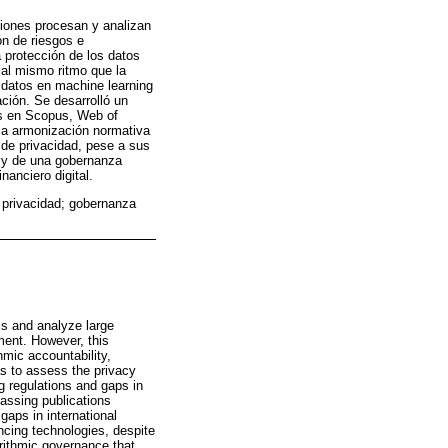
ciones procesan y analizan
ón de riesgos e
a protección de los datos
 al mismo ritmo que la
e datos en machine learning
ación. Se desarrolló un
as en Scopus, Web of
 la armonización normativa
a de privacidad, pese a sus
s y de una gobernanza
nanciero digital.
e privacidad; gobernanza
ss and analyze large
ment. However, this
hmic accountability,
as to assess the privacy
g regulations and gaps in
assing publications
gaps in international
ancing technologies, despite
orithmic governance that