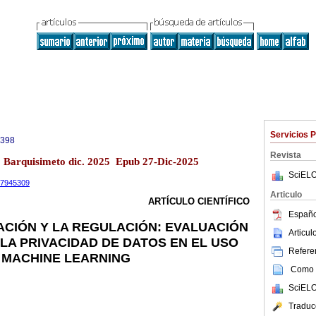
Servicios 
0398
Revista
13 Barquisimeto dic. 2025 Epub 27-Dic-2025
SciELO
.17945309
Articulo
ARTÍCULO CIENTÍFICO
Españo
ACIÓN Y LA REGULACIÓN: EVALUACIÓN
Articu
 LA PRIVACIDAD DE DATOS EN EL USO
Referen
 MACHINE LEARNING
Como c
SciELO
Traduc