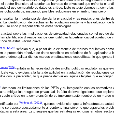
a el sector financiero al abordar las barreras de privacidad que enfrenta el aná
onde el uso compartido de datos es crítico. Este estudio demuestra cómo las
os colaborativos, inspirando posibles soluciones en el ámbito financiero.
s resaltan la importancia de abordar la privacidad y las regulaciones dentro d
s. La identificación de brechas en la regulación existente y la evaluación de 
 un uso ético y responsable de estas tecnologías.
tura actual sobre las implicaciones de privacidad relacionadas con el uso de 
han identificado diversos vacíos que justifican la pertinencia del objetivo de 
cinco de estos vacíos clave.
 al., (2025)
señalan que, a pesar de la existencia de marcos regulativos com
 en la protección efectiva de datos sensibles en prácticas de ML aplicadas a 
ad sobre cómo aplicar dichos marcos en situaciones específicas, lo que genera 
hompa (2024)
enfatizan la necesidad de desarrollar políticas regulatorias que e
 Este vacío evidencia la falta de agilidad en la adaptación de regulaciones c
dos con la privacidad, lo que puede derivar en lagunas legales que expongan
4)
destacan las limitaciones de las PETs y su integración con las normativas
ir a mitigar los riesgos de privacidad, la falta de investigaciones que explore
un vacío crítico en la comprensión de su implementación dentro de un marco r
Wirth et al., (2021)
entificado por
, quienes evidencian que la infraestructura actu
 no se traduce adecuadamente al contexto financiero, lo que agrava los probl
tadas a esta área. Esto sugiere que las estrategias exitosas en otros secto