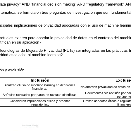
data privacy" AND "financial decision making" AND "regulatory framework" A
istemática, se formularon tres preguntas de investigación que son fundamental
ncipales implicaciones de privacidad asociadas con el uso de machine learni
ctuales existen para abordar la privacidad de datos en el contexto del machin
tifican en su aplicación?
cnologías de Mejora de Privacidad (PETs) ser integradas en las prácticas f
acidad asociados al machine learning?
sión y exclusión
Inclusión
Exclusi
Analizan el uso de
machine learning
en decisiones
No abordan privacidad de datos en
financieras.
Documentos sin revisión por pa
Artículos revisados por pares en revistas científicas.
pertinente
Consideran implicaciones éticas y brechas
Omiten aspectos éticos o regulato
regulatorias.
financiero