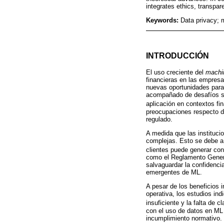
integrates ethics, transpar
Keywords:
Data privacy; 
INTRODUCCIÓN
El uso creciente del
machin
financieras en las empres
nuevas oportunidades para 
acompañado de desafíos sig
aplicación en contextos f
preocupaciones respecto de
regulado.
A medida que las instituci
complejas. Esto se debe a 
clientes puede generar co
como el Reglamento Genera
salvaguardar la confidenci
emergentes de ML.
A pesar de los beneficios i
operativa, los estudios ind
insuficiente y la falta de 
con el uso de datos en ML
incumplimiento normativo.