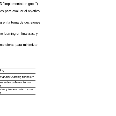
ND "implementation gaps")
es para evaluar el objetivo
ng en la toma de decisiones
e learning en finanzas, y
inancieras para minimizar
ón
machine learning
financiero.
res o de conferencias no
s.
rios y tratan contextos no
s.