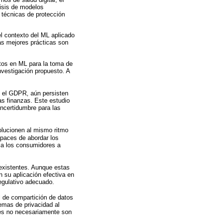
lisis de modelos
 técnicas de protección
el contexto del ML aplicado
las mejores prácticas son
datos en ML para la toma de
investigación propuesto. A
o el GDPR, aún persisten
las finanzas. Este estudio
incertidumbre para las
volucionen al mismo ritmo
apaces de abordar los
 a los consumidores a
 existentes. Aunque estas
n su aplicación efectiva en
egulativo adecuado.
al de compartición de datos
emas de privacidad al
res no necesariamente son