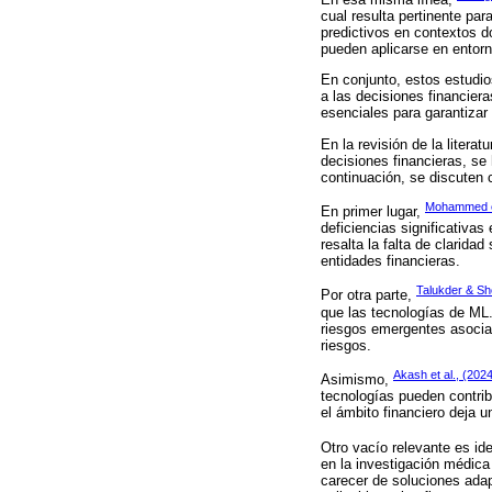
cual resulta pertinente par
predictivos en contextos d
pueden aplicarse en entorn
En conjunto, estos estudio
a las decisiones financiera
esenciales para garantizar
En la revisión de la litera
decisiones financieras, se 
continuación, se discuten 
Mohammed et
En primer lugar,
deficiencias significativas
resalta la falta de clarid
entidades financieras.
Talukder & S
Por otra parte,
que las tecnologías de ML.
riesgos emergentes asocia
riesgos.
Akash et al., (202
Asimismo,
tecnologías pueden contribu
el ámbito financiero deja 
Otro vacío relevante es id
en la investigación médica
carecer de soluciones adap