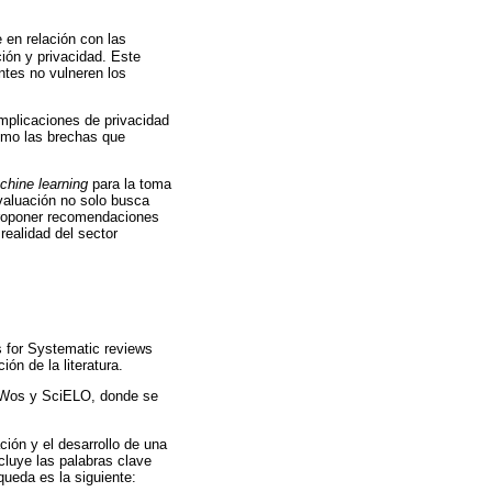
 en relación con las
ión y privacidad. Este
ntes no vulneren los
implicaciones de privacidad
como las brechas que
chine learning
para la toma
evaluación no solo busca
 proponer recomendaciones
realidad del sector
s for Systematic reviews
ón de la literatura.
, Wos y SciELO, donde se
ción y el desarrollo de una
cluye las palabras clave
ueda es la siguiente: