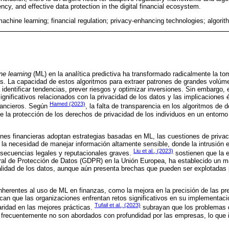
ency, and effective data protection in the digital financial ecosystem.
machine learning; financial regulation; privacy-enhancing technologies; algori
e learning
(ML) en la analítica predictiva ha transformado radicalmente la t
as. La capacidad de estos algoritmos para extraer patrones de grandes volú
identificar tendencias, prever riesgos y optimizar inversiones. Sin embargo, e
nificativos relacionados con la privacidad de los datos y las implicaciones 
Hamed (2023)
inancieros. Según
, la falta de transparencia en los algoritmos de 
 la protección de los derechos de privacidad de los individuos en un entorno
ones financieras adoptan estrategias basadas en ML, las cuestiones de priv
la necesidad de manejar información altamente sensible, donde la intrusión e
Liu et al., (2023)
nsecuencias legales y reputacionales graves.
sostienen que la e
l de Protección de Datos (GDPR) en la Unión Europea, ha establecido un m
alidad de los datos, aunque aún presenta brechas que pueden ser explotadas 
nherentes al uso de ML en finanzas, como la mejora en la precisión de las pre
ican que las organizaciones enfrentan retos significativos en su implementaci
Tufail et al., (2023)
claridad en las mejores prácticas.
subrayan que los problemas d
 frecuentemente no son abordados con profundidad por las empresas, lo que 