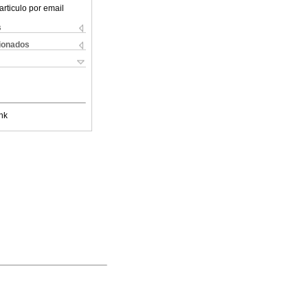
articulo por email
s
cionados
nk