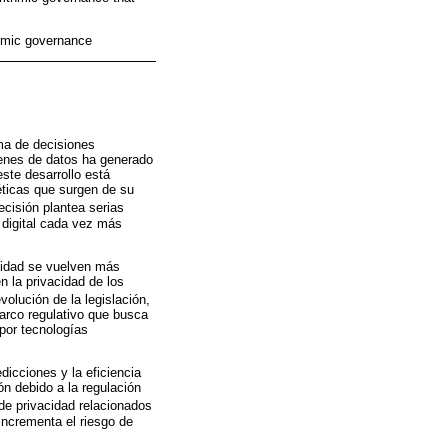
thmic governance
oma de decisiones
menes de datos ha generado
ste desarrollo está
éticas que surgen de su
decisión plantea serias
 digital cada vez más
acidad se vuelven más
n la privacidad de los
volución de la legislación,
arco regulativo que busca
por tecnologías
dicciones y la eficiencia
ón debido a la regulación
e privacidad relacionados
incrementa el riesgo de