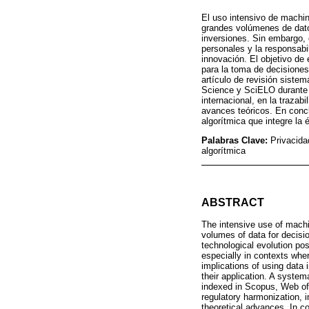
El uso intensivo de machin
grandes volúmenes de datos
inversiones. Sin embargo, e
personales y la responsabi
innovación. El objetivo de
para la toma de decisiones 
artículo de revisión sist
Science y SciELO durante l
internacional, en la trazab
avances teóricos. En concl
algorítmica que integre la 
Palabras Clave:
Privacida
algorítmica
ABSTRACT
The intensive use of machi
volumes of data for decisi
technological evolution pos
especially in contexts whe
implications of using data 
their application. A syste
indexed in Scopus, Web of 
regulatory harmonization, i
theoretical advances. In c