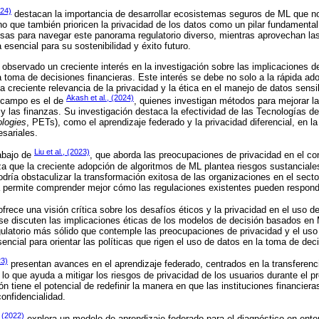
024)
destacan la importancia de desarrollar ecosistemas seguros de ML que no
no que también prioricen la privacidad de los datos como un pilar fundamental
sas para navegar este panorama regulatorio diverso, mientras aprovechan la
a esencial para su sostenibilidad y éxito futuro.
 observado un creciente interés en la investigación sobre las implicaciones d
 toma de decisiones financieras. Este interés se debe no solo a la rápida ad
la creciente relevancia de la privacidad y la ética en el manejo de datos sens
Akash et al., (2024)
e campo es el de
, quienes investigan métodos para mejorar la
 y las finanzas. Su investigación destaca la efectividad de las Tecnologías d
logies
, PETs), como el aprendizaje federado y la privacidad diferencial, en l
sariales.
Liu et al., (2023)
rabajo de
, que aborda las preocupaciones de privacidad en el co
iza que la creciente adopción de algoritmos de ML plantea riesgos sustanciales
dría obstaculizar la transformación exitosa de las organizaciones en el sector
a permite comprender mejor cómo las regulaciones existentes pueden respond
frece una visión crítica sobre los desafíos éticos y la privacidad en el uso d
se discuten las implicaciones éticas de los modelos de decisión basados en 
latorio más sólido que contemple las preocupaciones de privacidad y el uso 
encial para orientar las políticas que rigen el uso de datos en la toma de dec
23)
presentan avances en el aprendizaje federado, centrados en la transferen
lo que ayuda a mitigar los riesgos de privacidad de los usuarios durante el 
ón tiene el potencial de redefinir la manera en que las instituciones financie
onfidencialidad.
 (2022)
explora un modelo de aprendizaje federado para el diagnóstico en entorn