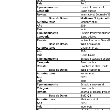
País
Perú
Tipo manuscrito
Estudio transversal
Categoría
Salud pública
Revista
International Journal of
Base de Datos
Medknow / Lippincott
Autor/Autores
Mohanty et al.,
Año
2024
País
India
Tipo manuscrito
Estudio transversal hospi
Categoría
Salud pública
Revista
Indian Journal of Dental
Base de Datos
Web of Science
Autor/Autores
Chauhan et al.,
Año
2024
País
Reino Unido
Tipo manuscrito
Estudio cualitativo explor
Categoría
Salud pública
Revista
Frontiers in Oral Health
Base de Datos
Web of Science
Autor/Autores
Kumar et al.,
Año
2023
País
India
Tipo manuscrito
Estudio transversal
Categoría
Salud pública
Revista
Journal of Health, Popula
Base de Datos
BMC Q2
Autor/Autores
Khairinisa et al.,
Año
2023
País
Indonesia