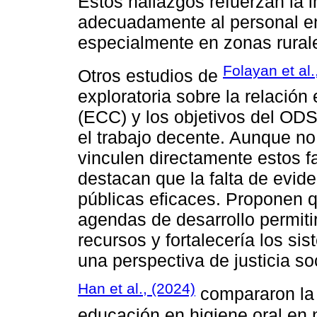
Estos hallazgos refuerzan la 
adecuadamente al personal en
especialmente en zonas rurale
Folayan et al.
Otros estudios de
exploratoria sobre la relación 
(ECC) y los objetivos del OD
el trabajo decente. Aunque no
vinculen directamente estos f
destacan que la falta de eviden
públicas eficaces. Proponen q
agendas de desarrollo permiti
recursos y fortalecería los si
una perspectiva de justicia s
Han et al., (2024)
compararon la 
educación en higiene oral en 