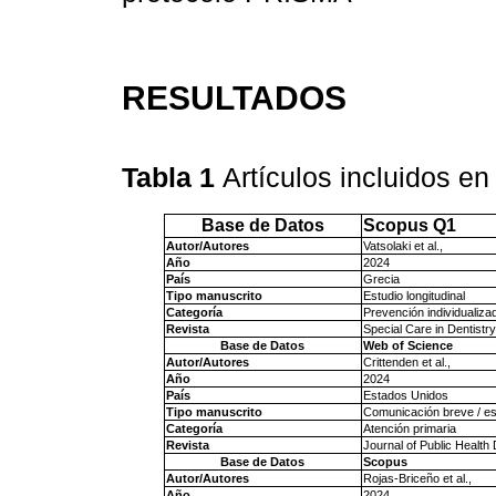
RESULTADOS
Tabla 1
Artículos incluidos en
Base de Datos
Scopus Q1
Autor/Autores
Vatsolaki et al.,
Año
2024
País
Grecia
Tipo manuscrito
Estudio longitudinal
Categoría
Prevención individualiza
Revista
Special Care in Dentistry
Base de Datos
Web of Science
Autor/Autores
Crittenden et al.,
Año
2024
País
Estados Unidos
Tipo manuscrito
Comunicación breve / es
Categoría
Atención primaria
Revista
Journal of Public Health 
Base de Datos
Scopus
Autor/Autores
Rojas-Briceño et al.,
Año
2024