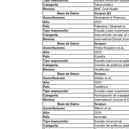
Tipo manuscrito
Modelo predictivo basa
Categoría
Salud pública
Revista
BMC Oral Health
Base de Datos
Scopus Q1
Autor/Autores
Abuhaloob & Petersen
Año
2023
País
Palestina / Dinamarca
Tipo manuscrito
Estudio cuasi-experimen
Categoría
Intervención escolar en 
Revista
International Dental Jour
Base de Datos
Scopus
Autor/Autores
Prieto-Regueiro et al.,
Año
2023
País
España
Tipo manuscrito
Estudio transversal epid
Categoría
Gestión de políticas públ
Revista
Healthcare
Base de Datos
Scopus
Autor/Autores
Molete et al.,
Año
2024
País
Sudáfrica
Tipo manuscrito
Estudio cuasi-experimen
Categoría
Participación de trabaja
Revista
International Journal of
Base de Datos
Scopus
Autor/Autores
Wilson et al.,
Año
2024
País
Australia
Tipo manuscrito
Estudio transversal
Categoría
Gestión de políticas públ