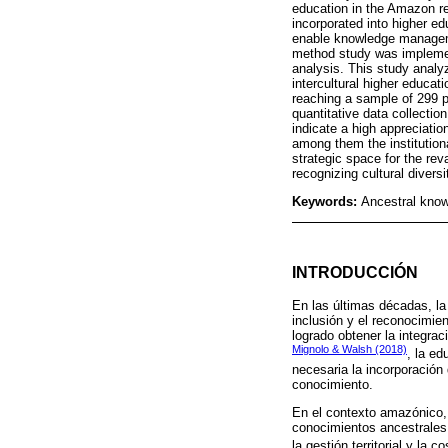
education in the Amazon re
incorporated into higher e
enable knowledge manageme
method study was implemen
analysis. This study analyz
intercultural higher educat
reaching a sample of 299 p
quantitative data collectio
indicate a high appreciatio
among them the institution
strategic space for the rev
recognizing cultural divers
Keywords:
Ancestral knowl
INTRODUCCIÓN
En las últimas décadas, la
inclusión y el reconocimien
logrado obtener la integra
Mignolo & Walsh (2018)
, la ed
necesaria la incorporación
conocimiento.
En el contexto amazónico, 
conocimientos ancestrales 
la gestión territorial y la