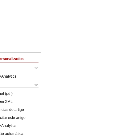
ersonalizados
 Analytics
ol (pdf)
 em XML
cias do artigo
itar este artigo
 Analytics
ão automática