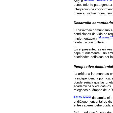
Según
conocimiento para generar 
integración de conocimien
manera unidireccional, sin
Desarrollo comunitario
El desarrollo comunitario 
condiciones de vida se req
Montero, 2
implementación (
revitalización cultural.
En el presente, las univer
papel fundamental, sin emb
prioridades definidas por 
Perspectiva decolonial
La crítica a las maneras en
la independencia política,
donde señala que las griet
académicos y educativos. E
relegados al ámbito de lo “f
Santos (2010)
desarrolla el 
el diálogo horizontal de di
entre saberes debe cuidars
Así, la educación superior 