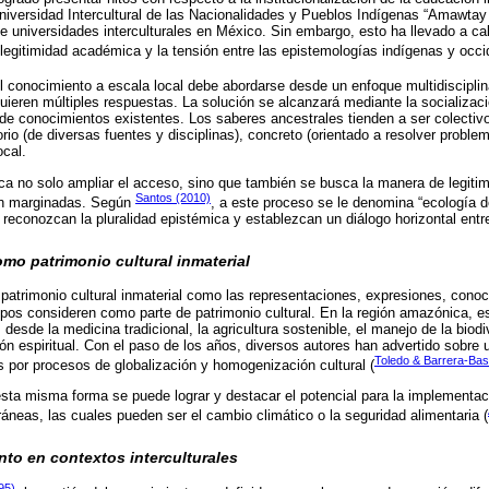
Universidad Intercultural de las Nacionalidades y Pueblos Indígenas “Amawtay
de universidades interculturales en México. Sin embargo, esto ha llevado a c
 legitimidad académica y la tensión entre las epistemologías indígenas y occi
l conocimiento a escala local debe abordarse desde un enfoque multidisciplin
uieren múltiples respuestas. La solución se alcanzará mediante la socializaci
de conocimientos existentes. Los saberes ancestrales tienden a ser colectivo
io (de diversas fuentes y disciplinas), concreto (orientado a resolver problem
ocal.
sca no solo ampliar el acceso, sino que también se busca la manera de legit
Santos (2010)
on marginadas. Según
, a este proceso se le denomina “ecología 
 reconozcan la pluralidad epistémica y establezcan un diálogo horizontal entr
mo patrimonio cultural inmaterial
 patrimonio cultural inmaterial como las representaciones, expresiones, cono
os consideren como parte de patrimonio cultural. En la región amazónica, e
esde la medicina tradicional, la agricultura sostenible, el manejo de la biodiv
ón espiritual. Con el paso de los años, diversos autores han advertido sobr
Toledo & Barrera-Bas
 por procesos de globalización y homogenización cultural (
esta misma forma se puede lograr y destacar el potencial para la implementa
neas, las cuales pueden ser el cambio climático o la seguridad alimentaria (
to en contextos interculturales
95)