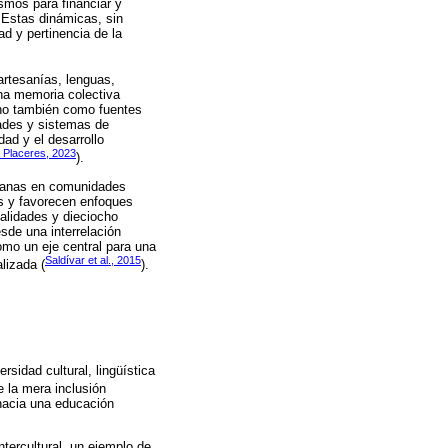
mos para financiar y
. Estas dinámicas, sin
d y pertinencia de la
artesanías, lenguas,
una memoria colectiva
sino también como fuentes
dades y sistemas de
ad y el desarrollo
 Placeres, 2023
).
idianas en comunidades
s y favorecen enfoques
nalidades y dieciocho
sde una interrelación
omo un eje central para una
Saldívar et al., 2015
lizada (
).
sidad cultural, lingüística
e la mera inclusión
 hacia una educación
ntercultural, un ejemplo de