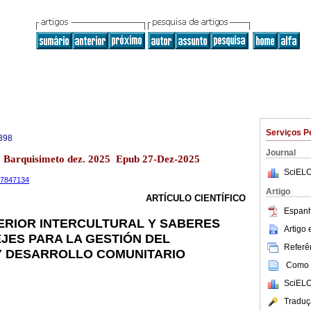
Serviços P
398
Journal
13 Barquisimeto dez. 2025 Epub 27-Dez-2025
SciELO
.17847134
Artigo
ARTÍCULO CIENTÍFICO
Espanh
ERIOR INTERCULTURAL Y SABERES
Artigo
JES PARA LA GESTIÓN DEL
Referên
Y DESARROLLO COMUNITARIO
Como c
SciELO
Traduç