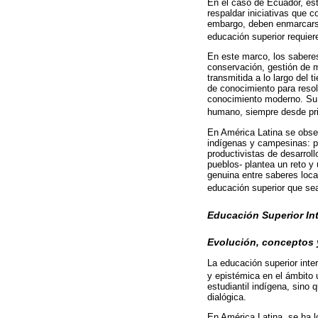
En el caso de Ecuador, es
respaldar iniciativas que c
embargo, deben enmarcarse 
educación superior requiere
En este marco, los saberes
conservación, gestión de m
transmitida a lo largo del
de conocimiento para resol
conocimiento moderno. Su p
humano, siempre desde pri
En América Latina se obser
indígenas y campesinas: p
productivistas de desarroll
pueblos- plantea un reto y
genuina entre saberes loca
educación superior que sea
Educación Superior Int
Evolución, conceptos
La educación superior inter
y epistémica en el ámbito u
estudiantil indígena, sino
dialógica.
En América Latina, se ha lo