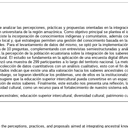
e analizar las percepciones, prácticas y propuestas orientadas en la integrac
 universitaria de la región amazónica. Como objetivo principal se plantea el i
existe la incorporación de conocimientos indígenas y comunitarios, además c
lo local y, qué estrategias permiten una gestión del conocimiento basada en la
s. Para el levantamiento de datos del mismo, se optó por la implementación
 de 10 preguntas, complementando con entrevistas semiestructuradas y anális
 la percepción de la población ecuatoriana sobre la integración de los sabere
ltural. El estudio se fundamenta en la aplicación de una encuesta digital difu
nzó una muestra de 299 participantes a lo largo del territorio nacional. La me
olección de datos cuantitativos con un análisis cualitativo, esto con el fin d
ultados indican que existe una alta valoración hacia los saberes ancestrales c
mbargo, se lograron identificar los problemas, uno de ellos es la institucional
sugiere que la educación superior intercultural pueda convertirse en un espaci
sión de estos saberes. Finalmente, este estudio nos presenta una reflexión, la
sidad cultural, como un recurso para el fortalecimiento de nuestro sistema ed
ncestrales; educación superior intercultural; diversidad cultural; patrimonio c
 the perceptions, practices, and proposals aimed at integrating ancestral know