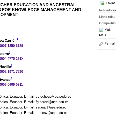
Enviar 
IGHER EDUCATION AND ANCESTRAL
S FOR KNOWLEDGE MANAGEMENT AND
Indicadore
LOPMENT
Links rela
Compartilh
Mais
Mais
1
oa Carrión
Permali
-0007-1250-6729
2
atorre
-0004-4775-291X
3
Novillo
-0002-1971-7330
4
Vivanco
-0006-0409-0711
ónica. Ecuador. E-mail: vc.ochoac@uea.edu.ec
ónica. Ecuador. E-mail: fg.perezl@uea.edu.ec
ónica. Ecuador. E-mail: saguiar@uea.edu.ec
ónica. Ecuador. E-mail: sb.riosv@uea.edu.ec