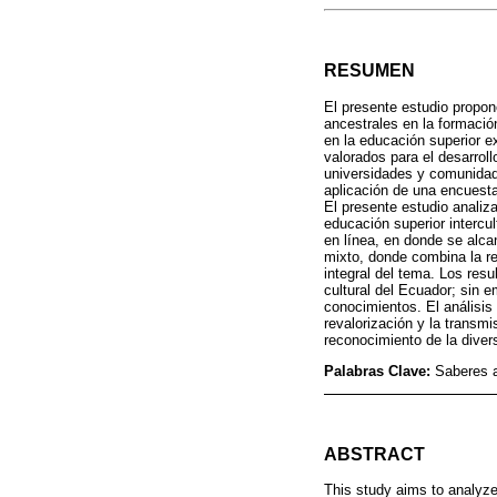
RESUMEN
El presente estudio propon
ancestrales en la formación
en la educación superior 
valorados para el desarrol
universidades y comunidade
aplicación de una encuesta
El presente estudio analiza
educación superior intercu
en línea, en donde se alca
mixto, donde combina la rec
integral del tema. Los res
cultural del Ecuador; sin e
conocimientos. El análisis 
revalorización y la transmi
reconocimiento de la diver
Palabras Clave:
Saberes a
ABSTRACT
This study aims to analyze