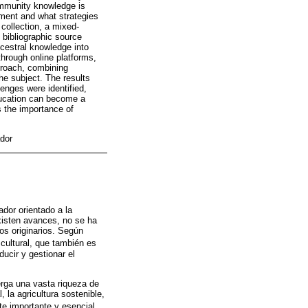
ommunity knowledge is
pment and what strategies
ollection, a mixed-
bibliographic source
ncestral knowledge into
through online platforms,
proach, combining
the subject. The results
lenges were identified,
education can become a
s the importance of
ador
dor orientado a la
existen avances, no se ha
os originarios. Según
y cultural, que también es
ucir y gestionar el
erga una vasta riqueza de
la agricultura sostenible,
te importante y esencial