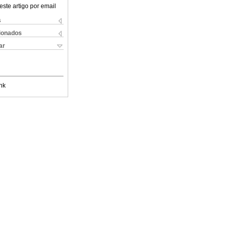
este artigo por email
s
cionados
ar
nk