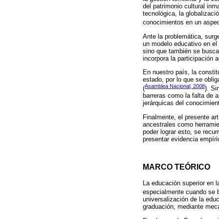
del patrimonio cultural inm
tecnológica, la globalizaci
conocimientos en un aspec
Ante la problemática, surg
un modelo educativo en el
sino que también se busca 
incorpora la participación
En nuestro país, la constit
estado, por lo que se obli
Asamblea Nacional, 2008
(
). S
barreras como la falta de a
jerárquicas del conocimien
Finalmente, el presente art
ancestrales como herramien
poder lograr esto, se recu
presentar evidencia empíri
MARCO TEÓRICO
La educación superior en l
especialmente cuando se bu
universalización de la edu
graduación, mediante meca