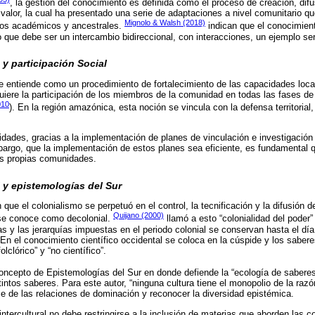
, la gestión del conocimiento es definida como el proceso de creación, difus
valor, la cual ha presentado una serie de adaptaciones a nivel comunitario qu
Mignolo & Walsh (2018)
tos académicos y ancestrales.
indican que el conocimient
o que debe ser un intercambio bidireccional, con interacciones, un ejemplo s
 y participación Social
se entiende como un procedimiento de fortalecimiento de las capacidades loca
uiere la participación de los miembros de la comunidad en todas las fases de 
010
). En la región amazónica, esta noción se vincula con la defensa territorial,
sidades, gracias a la implementación de planes de vinculación e investigación
argo, que la implementación de estos planes sea eficiente, es fundamental 
las propias comunidades.
 y epistemologías del Sur
 que el colonialismo se perpetuó en el control, la tecnificación y la difusión 
Quijano (2000)
 se conoce como decolonial.
llamó a esto “colonialidad del poder” 
as y las jerarquías impuestas en el periodo colonial se conservan hasta el dí
n el conocimiento científico occidental se coloca en la cúspide y los saber
olclórico” y “no científico”.
concepto de Epistemologías del Sur en donde defiende la “ecología de saberes
stintos saberes. Para este autor, “ninguna cultura tiene el monopolio de la razó
e de las relaciones de dominación y reconocer la diversidad epistémica.
intercultural no debe restringirse a la inclusión de materias que aborden las