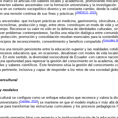
te marco se articula con saberes locales y académicos, promoviendo mecanis
onecten saberes ancestrales con la formación universitaria y la investigación
en un contexto sociopolítico diverso y en constante cambio, donde la calida
UNESCO, 2015
n una revisión continua de sus fines y prácticas (
).
 ancestrales -que incluyen prácticas en medicina, gastronomía, silvicultura, 
icroclimas, producción y riego, entre otros- constituyen un modo de vida y 
 tiempo. Reconocer su valor no sólo en la defensa de identidades culturales, 
ver problemas contemporáneos, facilita una relación dialógica entre comuni
rotección, promoción y consolidación resultan esenciales para la sostenibilid
González &
ncipios de reconocimiento, consentimiento y beneficio compartido (
va una tensión persistente entre la educación superior y las realidades cot
rocesos educativos que, en ocasiones, desalinean con modos de vida locale
o. En este sentido, la diversidad sociocultural de Ecuador -con catorce nacio
 una oportunidad para repensar la gestión del conocimiento en la academia, de
les y saberes científicos. Este fenómeno sitúa la gestión del conocimiento c
 pertinente, inclusiva y capaz de responder a los retos de una sociedad globa
ercultural
 y modelos
cultural se configura como un enfoque educativo que reconoce y valora la diver
Candau, 2010
niversitario (
) se mantiene en que el modelo implica ir más allá d
 que para transformar las estructuras curriculares y los procesos pedagógicos
grado presentar hitos con respecto a la institucionalización de la educación i