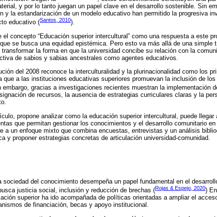
aterial, y por lo tanto juegan un papel clave en el desarrollo sostenible. Sin e
ón y la estandarización de un modelo educativo han permitido la progresiva inv
Santos, 2010
to educativo (
).
e el concepto “Educación superior intercultural” como una respuesta a este pro
 que se busca una equidad epistémica. Pero esto va más allá de una simple t
transformar la forma en que la universidad concibe su relación con la comun
 activa de sabios y sabias ancestrales como agentes educativos.
ución del 2008 reconoce la interculturalidad y la plurinacionalidad como los pr
ga que a las instituciones educativas superiores promuevan la inclusión de lo
in embargo, gracias a investigaciones recientes muestran la implementación de
signación de recursos, la ausencia de estrategias curriculares claras y la per
to.
ículo, propone analizar como la educación superior intercultural, puede llegar 
tas que permitan gestionar los conocimientos y el desarrollo comunitario en
rre a un enfoque mixto que combina encuestas, entrevistas y un análisis biblio
ca y proponer estrategias concretas de articulación universidad-comunidad.
a sociedad del conocimiento desempeña un papel fundamental en el desarroll
Rojas & Espejo, 2020
sca justicia social, inclusión y reducción de brechas (
) En
cación superior ha ido acompañada de políticas orientadas a ampliar el acces
nismos de financiación, becas y apoyo institucional.