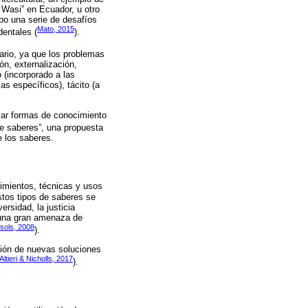
 Wasi” en Ecuador, u otro
abo una serie de desafíos
Mato, 2015
dentales (
).
ario, ya que los problemas
ón, externalización,
 (incorporado a las
as específicos), tácito (a
imar formas de conocimiento
de saberes”, una propuesta
e los saberes.
cimientos, técnicas y usos
stos tipos de saberes se
ersidad, la justicia
e una gran amenaza de
sols, 2008
).
ción de nuevas soluciones
Altieri & Nicholls, 2017
).