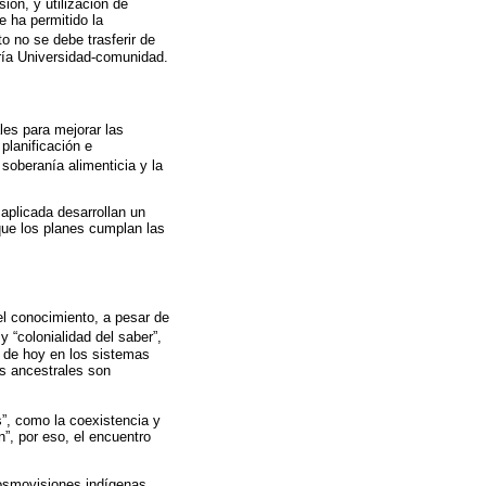
ión, y utilización de
e ha permitido la
o no se debe trasferir de
ería Universidad-comunidad.
les para mejorar las
planificación e
 soberanía alimenticia y la
 aplicada desarrollan un
que los planes cumplan las
del conocimiento, a pesar de
y “colonialidad del saber”,
a de hoy en los sistemas
es ancestrales son
”, como la coexistencia y
n”, por eso, el encuentro
 cosmovisiones indígenas,