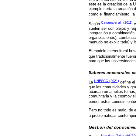
este es la creación de la 
ejemplo sería la creación 
como el financiamiento, la
Cayama et al., (2011)
Según
e
suelen ser complejos y req
integración y combinación 
organizaciones), combinator
menudo no explicitado) y l
El modelo intercultural bu
que tradicionalmente fuer
para que las universidades
Saberes ancestrales co
UNESCO (2021)
La
define el
que las comunidades y grup
abarcan en amplios temas, d
comunitaria y la cosmovisi
perder estos conocimientos
Pero no todo es malo, de 
a problemáticas contemporá
Gestión del conocimien
Nonaka y Takeuchi (19