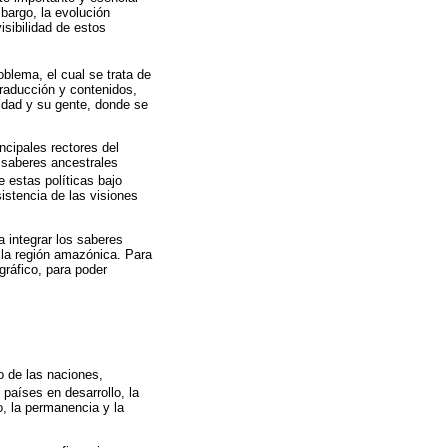
mbargo, la evolución
isibilidad de estos
blema, el cual se trata de
raducción y contenidos,
idad y su gente, donde se
incipales rectores del
s saberes ancestrales
 estas políticas bajo
sistencia de las visiones
a integrar los saberes
 la región amazónica. Para
gráfico, para poder
o de las naciones,
 países en desarrollo, la
o, la permanencia y la