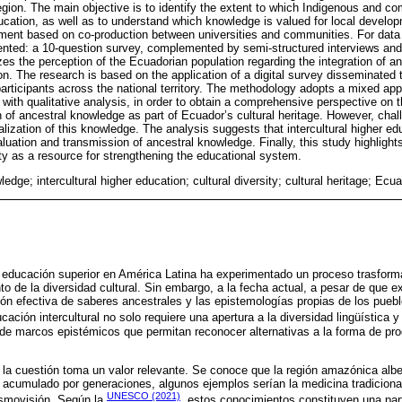
gion. The main objective is to identify the extent to which Indigenous and c
ducation, as well as to understand which knowledge is valued for local develo
nt based on co-production between universities and communities. For data c
ted: a 10-question survey, complemented by semi-structured interviews and 
es the perception of the Ecuadorian population regarding the integration of a
ion. The research is based on the application of a digital survey disseminated 
articipants across the national territory. The methodology adopts a mixed ap
n with qualitative analysis, in order to obtain a comprehensive perspective on 
n of ancestral knowledge as part of Ecuador’s cultural heritage. However, chal
alization of this knowledge. The analysis suggests that intercultural higher 
aluation and transmission of ancestral knowledge. Finally, this study highlight
ity as a resource for strengthening the educational system.
edge; intercultural higher education; cultural diversity; cultural heritage; Ecu
 educación superior en América Latina ha experimentado un proceso trasforma
to de la diversidad cultural. Sin embargo, a la fecha actual, a pesar de que 
ción efectiva de saberes ancestrales y las epistemologías propias de los puebl
ucación intercultural no solo requiere una apertura a la diversidad lingüística 
 de marcos epistémicos que permitan reconocer alternativas a la forma de prod
la cuestión toma un valor relevante. Se conoce que la región amazónica alb
acumulado por generaciones, algunos ejemplos serían la medicina tradicional, 
UNESCO (2021)
 cosmovisión. Según la
, estos conocimientos constituyen una par