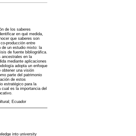
ión de los saberes
dentificar en qué medida,
onocer que saberes son
 co-producción entre
 de un estudio mixto: la
is de fuente bibliográfica.
s ancestrales en la
ndida mediante aplicaciones
todología adopta un enfoque
e obtener una visión
omo parte del patrimonio
ización de estos
o estratégico para la
 cual es la importancia del
ucativo.
ultural; Ecuador
ledge into university