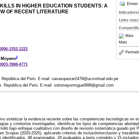
Enviar 
ILLS IN HIGHER EDUCATION STUDENTS: A
EW OF RECENT LITERATURE
Indicadore
Links rela
Compartilh
Mais
Mais
-0006-1552-1222
Permali
2
r Moyano
-0003-3988-4771
o. República del Perú. E-mail: vavasquezar2479@ucvvirtual.edu.pe
te. República del Perú. E-mail: sotomayormiguel999@gmail.com
ivo sintetizar la evidencia reciente sobre las competencias tecnológicas en 
logías y contextos investigados, identificar los tipos de competencias abord
rrolló bajo enfoque cualitativo con diseño de revisión sistemática guiado p
en Scopus (2020-2025), aplicando criterios de inclusión/exclusión y trazabilid
 identificados, 48 examinados, 20 evaluados a texto completo y 15 incluidos 