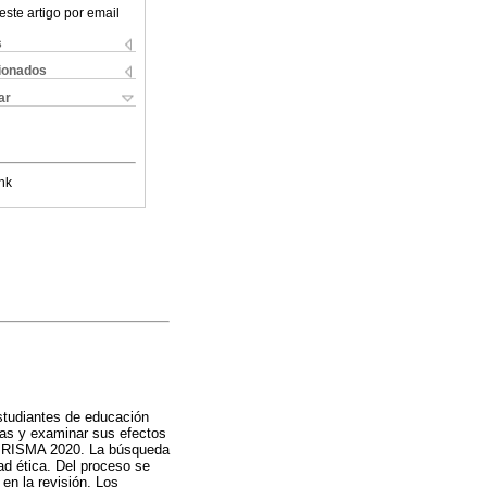
este artigo por email
s
cionados
ar
nk
estudiantes de educación
adas y examinar sus efectos
or PRISMA 2020. La búsqueda
ad ética. Del proceso se
en la revisión. Los