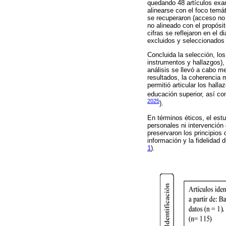
quedando 48 artículos exam
alinearse con el foco temá
se recuperaron (acceso no 
no alineado con el propósit
cifras se reflejaron en el 
excluidos y seleccionados
Concluida la selección, los
instrumentos y hallazgos),
análisis se llevó a cabo me
resultados, la coherencia 
permitió articular los hall
educación superior, así c
2025
).
En términos éticos, el est
personales ni intervención
preservaron los principios
información y la fidelidad 
1
).