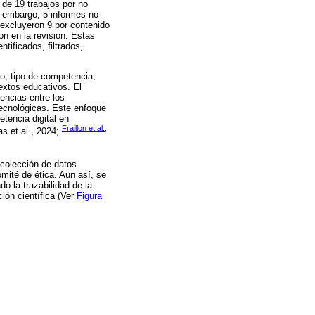
 de 19 trabajos por no
in embargo, 5 informes no
 excluyeron 9 por contenido
on en la revisión. Estas
tificados, filtrados,
ño, tipo de competencia,
extos educativos. El
gencias entre los
tecnológicas. Este enfoque
etencia digital en
Fraillon et al.,
as et al., 2024;
ecolección de datos
mité de ética. Aun así, se
o la trazabilidad de la
ción científica (Ver
Figura