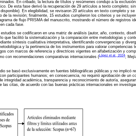
inados. En cribado, la lectura de títulos y resúmenes condujo a la exclusión
tico. De esta fase derivó la recuperación de 29 artículos a texto completo; s
disponible). En elegibilidad, se revisaron 20 artículos en texto completo y se
o de la revisión; finalmente, 15 estudios cumplieron los criterios y se incluyer
diagrama de flujo PRISMA del manuscrito, mostrando el número de registros iden
 en cada fase.
 estudios se codificaron en una matriz de análisis (autor, año, contexto, dise
 lo que facilitó la sistematización y la comparación entre metodologías y cont
diante síntesis cualitativa interpretativa, identificando convergencias y diver
metodológica y la pertinencia de los instrumentos para valorar competencias 
azgos con marcos de referencia y directrices vigentes en alfabetización y comp
López et al., 2024
omo con recomendaciones comparativas internacionales (
; Mejí
udio se basó exclusivamente en fuentes bibliográficas públicas y no implicó r
 con participantes humanos; en consecuencia, no requirió aprobación de un co
 de integridad académica, transparencia y reconocimiento de autoría, asegurand
de las citas, de acuerdo con las buenas prácticas internacionales en investiga