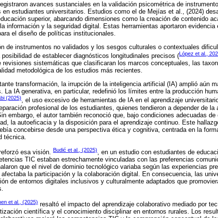
registraron avances sustanciales en la validación psicométrica de instrument
en estudiantes universitarios. Estudios como el de Mejías et al., (2024) desa
educación superior, abarcando dimensiones como la creación de contenido a
 la información y la seguridad digital. Estas herramientas aportaron evidencia 
ara el diseño de políticas institucionales.
ón de instrumentos no validados y los sesgos culturales o contextuales dificu
López et al., 20
a posibilidad de establecer diagnósticos longitudinales precisos (
de revisiones sistemáticas que clasificaran los marcos conceptuales, las taxo
alidad metodológica de los estudios más recientes.
nte transformación, la irrupción de la inteligencia artificial (IA) amplió aún 
 La IA generativa, en particular, redefinió los límites entre la producción h
bi (2025)
, el uso excesivo de herramientas de IA en el aprendizaje universitari
reparación profesional de los estudiantes, quienes tendieron a depender de l
Sin embargo, el autor también reconoció que, bajo condiciones adecuadas de 
dad, la autoeficacia y la disposición para el aprendizaje continuo. Este hallaz
bía concebirse desde una perspectiva ética y cognitiva, centrada en la forma
d técnica.
Budić et al., (2025)
reforzó esa visión.
, en un estudio con estudiantes de educaci
tencias TIC estaban estrechamente vinculadas con las preferencias comunica
laron que el nivel de dominio tecnológico variaba según las experiencias prev
ue afectaba la participación y la colaboración digital. En consecuencia, las un
ción de entornos digitales inclusivos y culturalmente adaptados que promovier
s.
en et al., (2025)
resaltó el impacto del aprendizaje colaborativo mediado por tec
etización científica y el conocimiento disciplinar en entornos rurales. Los res