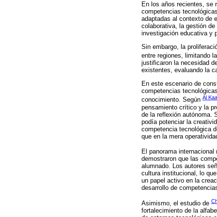
En los años recientes, se 
competencias tecnológicas 
adaptadas al contexto de 
colaborativa, la gestión de
investigación educativa y p
Sin embargo, la proliferaci
entre regiones, limitando l
justificaron la necesidad 
existentes, evaluando la c
En este escenario de consta
competencias tecnológicas.
Al Kaa
conocimiento. Según
pensamiento crítico y la p
de la reflexión autónoma. 
podía potenciar la creativi
competencia tecnológica de
que en la mera operativida
El panorama internacional 
demostraron que las compe
alumnado. Los autores seña
cultura institucional, lo q
un papel activo en la crea
desarrollo de competencia
Ch
Asimismo, el estudio de
fortalecimiento de la alfab