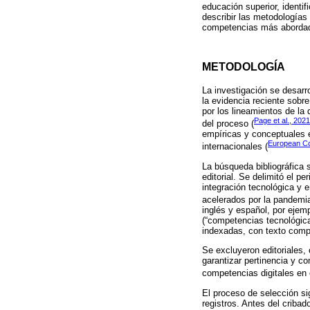
educación superior, identi
describir las metodologías
competencias más abordados
METODOLOGÍA
La investigación se desarro
la evidencia reciente sobr
por los lineamientos de la
Page et al., 2021
del proceso (
empíricas y conceptuales e
European C
internacionales (
La búsqueda bibliográfica 
editorial. Se delimitó el p
integración tecnológica y e
acelerados por la pandemia
inglés y español, por ejemp
(“competencias tecnológicas
indexadas, con texto compl
Se excluyeron editoriales, 
garantizar pertinencia y 
competencias digitales en 
El proceso de selección si
registros. Antes del cribad