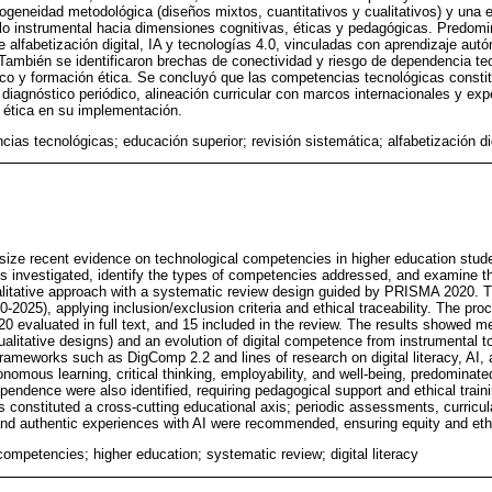
ogeneidad metodológica (diseños mixtos, cuantitativos y cualitativos) y una e
 lo instrumental hacia dimensiones cognitivas, éticas y pedagógicas. Predo
 alfabetización digital, IA y tecnologías 4.0, vinculadas con aprendizaje aut
 También se identificaron brechas de conectividad y riesgo de dependencia te
 y formación ética. Se concluyó que las competencias tecnológicas constit
diagnóstico periódico, alineación curricular con marcos internacionales y exp
 ética en su implementación.
ias tecnológicas; educación superior; revisión sistemática; alfabetización dig
ize recent evidence on technological competencies in higher education stude
 investigated, identify the types of competencies addressed, and examine thei
litative approach with a systematic review design guided by PRISMA 2020. 
-2025), applying inclusion/exclusion criteria and ethical traceability. The proc
 evaluated in full text, and 15 included in the review. The results showed m
ualitative designs) and an evolution of digital competence from instrumental to
ameworks such as DigComp 2.2 and lines of research on digital literacy, AI, 
onomous learning, critical thinking, employability, and well-being, predominat
ependence were also identified, requiring pedagogical support and ethical train
 constituted a cross-cutting educational axis; periodic assessments, curricul
and authentic experiences with AI were recommended, ensuring equity and ethi
ompetencies; higher education; systematic review; digital literacy