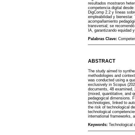
resultados mostraron heter
competencia digital desde
DigComp 2.2 y líneas sobre
empleabilidad y bienestar.
acompañamiento pedagógico
transversal; se recomendó 
IA, garantizando equidad y
Palabras Clave:
Competenc
ABSTRACT
The study aimed to synthes
methodologies and contexts
was conducted using a qua
exclusively in Scopus (2020
documents, 48 examined, 20
(mixed, quantitative, and q
pedagogical dimensions. Fr
technologies, linked to aut
the risk of technological d
technological competencies
international frameworks, 
Keywords:
Technological c