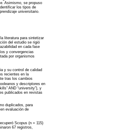
aje. Asimismo, se propuso
entificar los tipos de
rendizaje universitario.
 literatura para sintetizar
ión del estudio se rigió
razabilidad en cada fase
cíos y convergencias
ntada por organismos
a y su control de calidad
es recientes en la
nte tras los cambios
booleanos y descriptores en
ills” AND “university”), y
les publicados en revistas
omo duplicados, para
 en evaluación de
 recuperó Scopus (n = 115)
minaron 67 registros,