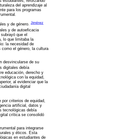
s estudiantes, reforzando
turaleza del aprendizaje al
ante para los programas
rumental.
Jiménez
rales y de género.
les y de autoeficacia
n subrayó que el
 lo que limitaba la
io: la necesidad de
 como el género, la cultura
n desvincularse de su
 digitales debía
tre educación, derecho y
cnológica con la equidad,
perior, al evidenciar que la
ciudadanía digital
 por criterios de equidad,
encia artificial, datos y
s tecnológicas debía
igital crítica se consolidó
trumental para integrarse
turales y éticos. Esta
ológicas en estudiantes de