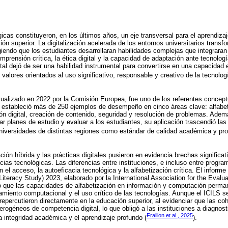
cas constituyeron, en los últimos años, un eje transversal para el aprendizaje
ión superior. La digitalización acelerada de los entornos universitarios trans
endo que los estudiantes desarrollaran habilidades complejas que integraran
omprensión crítica, la ética digital y la capacidad de adaptación ante tecnolo
tal dejó de ser una habilidad instrumental para convertirse en una capacidad e
valores orientados al uso significativo, responsable y creativo de la tecnologí
ualizado en 2022 por la Comisión Europea, fue uno de los referentes concept
 estableció más de 250 ejemplos de desempeño en cinco áreas clave: alfabet
n digital, creación de contenido, seguridad y resolución de problemas. Adem
r planes de estudio y evaluar a los estudiantes, su aplicación trascendió las
iversidades de distintas regiones como estándar de calidad académica y prof
ión híbrida y las prácticas digitales pusieron en evidencia brechas significati
cias tecnológicas. Las diferencias entre instituciones, e incluso entre progr
el acceso, la autoeficacia tecnológica y la alfabetización crítica. El informe 
iteracy Study) 2023, elaborado por la International Association for the Evalua
 que las capacidades de alfabetización en información y computación perma
amiento computacional y el uso crítico de las tecnologías. Aunque el ICILS s
epercutieron directamente en la educación superior, al evidenciar que las coh
erogéneos de competencia digital, lo que obligó a las instituciones a diagno
Fraillon et al., 2025
a integridad académica y el aprendizaje profundo (
).