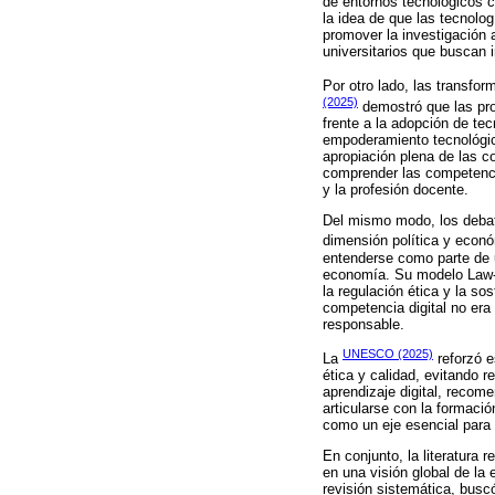
de entornos tecnológicos c
la idea de que las tecnolog
promover la investigación 
universitarios que buscan 
Por otro lado, las transfor
(2025)
demostró que las pro
frente a la adopción de tec
empoderamiento tecnológico
apropiación plena de las c
comprender las competencia
y la profesión docente.
Del mismo modo, los debat
dimensión política y econ
entenderse como parte de u
economía. Su modelo Law-Te
la regulación ética y la so
competencia digital no era 
responsable.
UNESCO (2025)
La
reforzó e
ética y calidad, evitando re
aprendizaje digital, recom
articularse con la formación
como un eje esencial para 
En conjunto, la literatura
en una visión global de la 
revisión sistemática, busc