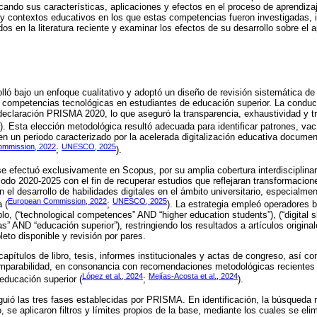
ficando sus características, aplicaciones y efectos en el proceso de aprendiz
 y contextos educativos en los que estas competencias fueron investigadas, id
 en la literatura reciente y examinar los efectos de su desarrollo sobre el ap
lló bajo un enfoque cualitativo y adoptó un diseño de revisión sistemática de la
e competencias tecnológicas en estudiantes de educación superior. La conducc
 declaración PRISMA 2020, lo que aseguró la transparencia, exhaustividad y t
). Esta elección metodológica resultó adecuada para identificar patrones, va
n un periodo caracterizado por la acelerada digitalización educativa docume
ommission, 2022
UNESCO, 2025
;
).
se efectuó exclusivamente en Scopus, por su amplia cobertura interdisciplinari
eriodo 2020-2025 con el fin de recuperar estudios que reflejaran transformacion
n el desarrollo de habilidades digitales en el ámbito universitario, especialme
European Commission, 2022
UNESCO, 2025
 (
;
). La estrategia empleó operadores 
lo, (“technological competences” AND “higher education students”), (“digital sk
” AND “educación superior”), restringiendo los resultados a artículos origina
eto disponible y revisión por pares.
capítulos de libro, tesis, informes institucionales y actas de congreso, así c
comparabilidad, en consonancia con recomendaciones metodológicas recientes
López et al., 2024
Mejías-Acosta et al., 2024
educación superior (
;
).
guió las tres fases establecidas por PRISMA. En identificación, la búsqueda
o, se aplicaron filtros y límites propios de la base, mediante los cuales se eli