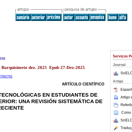
Serviços P
398
Journal
13 Barquisimeto dez. 2025 Epub 27-Dez-2025
SciELO
.17992792
Artigo
ARTÍCULO CIENTÍFICO
Espanh
TECNOLÓGICAS EN ESTUDIANTES DE
Artigo
RIOR: UNA REVISIÓN SISTEMÁTICA DE
Referên
RECIENTE
Como c
SciELO
Traduç