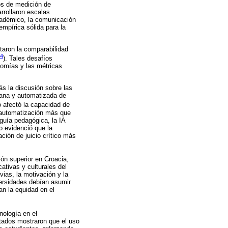
os de medición de
rrollaron escalas
cadémico, la comunicación
empírica sólida para la
ltaron la comparabilidad
24
). Tales desafíos
nomías y las métricas
más la discusión sobre las
umana y automatizada de
o afectó la capacidad de
a automatización más que
guía pedagógica, la IA
go evidenció que la
ción de juicio crítico más
ón superior en Croacia,
tivas y culturales del
ias, la motivación y la
iversidades debían asumir
an la equidad en el
nología en el
ultados mostraron que el uso