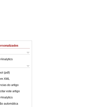
ersonalizados
 Analytics
ol (pdf)
 em XML
cias do artigo
itar este artigo
 Analytics
ão automática