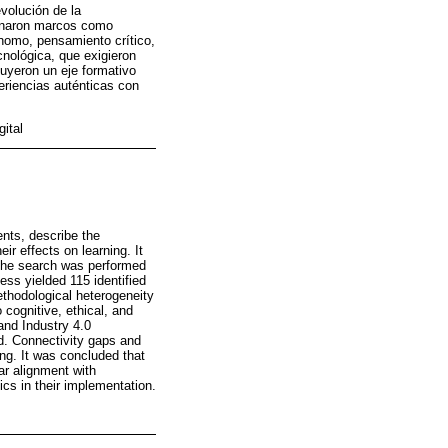
volución de la
minaron marcos como
ónomo, pensamiento crítico,
cnológica, que exigieron
uyeron un eje formativo
eriencias auténticas con
ital
nts, describe the
r effects on learning. It
The search was performed
ess yielded 115 identified
ethodological heterogeneity
 cognitive, ethical, and
and Industry 4.0
ed. Connectivity gaps and
ing. It was concluded that
ar alignment with
cs in their implementation.