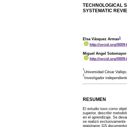
TECHNOLOGICAL SK
SYSTEMATIC REVI
1
Elsa Vásquez Armas
http://orcid.org/0009
Miguel Angel Sotomayo
http://orcid.org/0009
1
Universidad César Vallej
2
Investigador independien
RESUMEN
El estudio tuvo como objet
superior, describir metodo
en el aprendizaje. Se desa
se realizó exclusivamente 
registraron 115 documentos