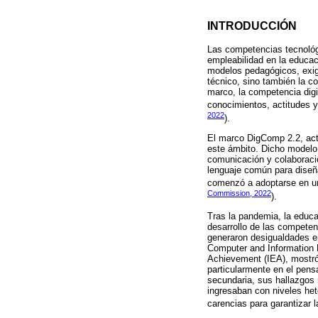
INTRODUCCIÓN
Las competencias tecnológi
empleabilidad en la educac
modelos pedagógicos, exigi
técnico, sino también la c
marco, la competencia digi
conocimientos, actitudes y 
2022
).
El marco DigComp 2.2, act
este ámbito. Dicho modelo
comunicación y colaboració
lenguaje común para diseña
comenzó a adoptarse en un
Commission, 2022
).
Tras la pandemia, la educac
desarrollo de las competen
generaron desigualdades en 
Computer and Information L
Achievement (IEA), mostró
particularmente en el pens
secundaria, sus hallazgos r
ingresaban con niveles het
carencias para garantizar l