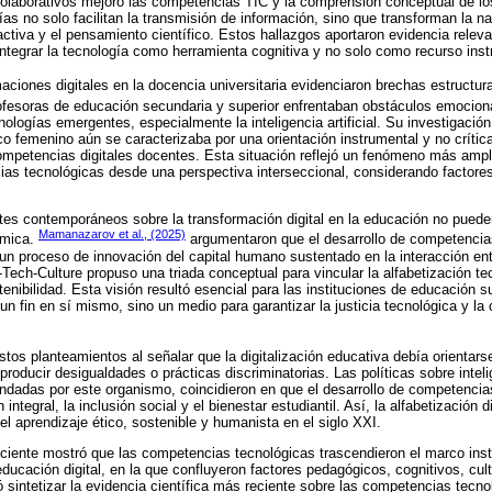
olaborativos mejoró las competencias TIC y la comprensión conceptual de lo
ías no solo facilitan la transmisión de información, sino que transforman la na
activa y el pensamiento científico. Estos hallazgos aportaron evidencia relev
integrar la tecnología como herramienta cognitiva y no solo como recurso inst
maciones digitales en la docencia universitaria evidenciaron brechas estructu
fesoras de educación secundaria y superior enfrentaban obstáculos emociona
nologías emergentes, especialmente la inteligencia artificial. Su investigació
 femenino aún se caracterizaba por una orientación instrumental y no crítica,
ompetencias digitales docentes. Esta situación reflejó un fenómeno más ampl
s tecnológicas desde una perspectiva interseccional, considerando factores
es contemporáneos sobre la transformación digital en la educación no puede
Mamanazarov et al., (2025)
ómica.
argumentaron que el desarrollo de competencias
n proceso de innovación del capital humano sustentado en la interacción en
ch-Culture propuso una triada conceptual para vincular la alfabetización te
stenibilidad. Esta visión resultó esencial para las instituciones de educación su
un fin en sí mismo, sino un medio para garantizar la justicia tecnológica y la 
stos planteamientos al señalar que la digitalización educativa debía orientarse
producir desigualdades o prácticas discriminatorias. Las políticas sobre intelig
endadas por este organismo, coincidieron en que el desarrollo de competencia
 integral, la inclusión social y el bienestar estudiantil. Así, la alfabetización d
el aprendizaje ético, sostenible y humanista en el siglo XXI.
 reciente mostró que las competencias tecnológicas trascendieron el marco ins
educación digital, en la que confluyeron factores pedagógicos, cognitivos, cul
ó sintetizar la evidencia científica más reciente sobre las competencias tecn