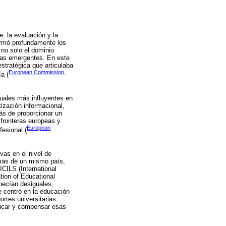
, la evaluación y la
formó profundamente los
 no solo el dominio
gías emergentes. En este
stratégica que articulaba
European Commission,
a (
uales más influyentes en
ización informacional,
ás de proporcionar un
 fronteras europeas y
European
esional (
vas en el nivel de
amas de un mismo país,
ICILS (International
tion of Educational
necían desiguales,
e centró en la educación
ortes universitarias
sticar y compensar esas