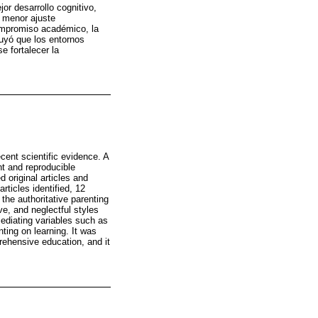
or desarrollo cognitivo,
n menor ajuste
compromiso académico, la
luyó que los entornos
e fortalecer la
cent scientific evidence. A
t and reproducible
original articles and
ticles identified, 12
the authoritative parenting
e, and neglectful styles
ediating variables such as
ting on learning. It was
ehensive education, and it