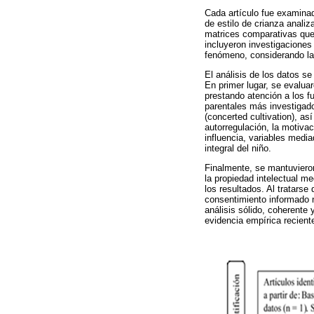
Cada artículo fue examinad
de estilo de crianza anali
matrices comparativas que 
incluyeron investigaciones d
fenómeno, considerando la 
El análisis de los datos se
En primer lugar, se evaluar
prestando atención a los f
parentales más investigados
(concerted cultivation), a
autorregulación, la motivac
influencia, variables medi
integral del niño.
Finalmente, se mantuvieron
la propiedad intelectual me
los resultados. Al tratarse
consentimiento informado n
análisis sólido, coherente 
evidencia empírica reciente