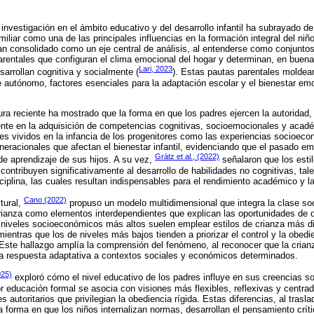
 investigación en el ámbito educativo y del desarrollo infantil ha subrayado d
iliar como una de las principales influencias en la formación integral del niñ
han consolidado como un eje central de análisis, al entenderse como conjuntos
arentales que configuran el clima emocional del hogar y determinan, en buen
Lari, 2023
sarrollan cognitiva y socialmente (
). Estas pautas parentales moldean
e autónomo, factores esenciales para la adaptación escolar y el bienestar em
tura reciente ha mostrado que la forma en que los padres ejercen la autoridad,
mente en la adquisición de competencias cognitivas, socioemocionales y aca
es vividos en la infancia de los progenitores como las experiencias socioec
neracionales que afectan el bienestar infantil, evidenciando que el pasado em
Grätz et al., (2022)
de aprendizaje de sus hijos. A su vez,
señalaron que los esti
 contribuyen significativamente al desarrollo de habilidades no cognitivas, ta
ciplina, las cuales resultan indispensables para el rendimiento académico y l
Cano (2022)
tural,
propuso un modelo multidimensional que integra la clase soc
rianza como elementos interdependientes que explican las oportunidades de des
niveles socioeconómicos más altos suelen emplear estilos de crianza más di
ientras que los de niveles más bajos tienden a priorizar el control y la obedi
. Este hallazgo amplía la comprensión del fenómeno, al reconocer que la crian
na respuesta adaptativa a contextos sociales y económicos determinados.
025)
exploró cómo el nivel educativo de los padres influye en sus creencias sobr
educación formal se asocia con visiones más flexibles, reflexivas y centrad
 autoritarios que privilegian la obediencia rígida. Estas diferencias, al trasla
la forma en que los niños internalizan normas, desarrollan el pensamiento crít