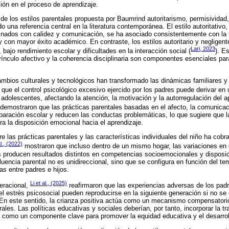
ción en el proceso de aprendizaje.
l de los estilos parentales propuesta por Baumrind autoritarismo, permisividad
 una referencia central en la literatura contemporánea. El estilo autoritativo,
inados con calidez y comunicación, se ha asociado consistentemente con la 
con mayor éxito académico. En contraste, los estilos autoritario y negligente
Lari, 2023
 bajo rendimiento escolar y dificultades en la interacción social (
). E
 vínculo afectivo y la coherencia disciplinaria son componentes esenciales par
ambios culturales y tecnológicos han transformado las dinámicas familiares y 
que el control psicológico excesivo ejercido por los padres puede derivar en 
 adolescentes, afectando la atención, la motivación y la autorregulación del ap
demostraron que las prácticas parentales basadas en el afecto, la comunicaci
eparación escolar y reducen las conductas problemáticas, lo que sugiere que la
 la disposición emocional hacia el aprendizaje.
e las prácticas parentales y las características individuales del niño ha cob
l., (2022)
mostraron que incluso dentro de un mismo hogar, las variaciones en e
es producen resultados distintos en competencias socioemocionales y disposic
fluencia parental no es unidireccional, sino que se configura en función del t
as entre padres e hijos.
Li et al., (2025)
eracional,
reafirmaron que las experiencias adversas de los padr
el estrés psicosocial pueden reproducirse en la siguiente generación si no se 
En este sentido, la crianza positiva actúa como un mecanismo compensatorio
ales. Las políticas educativas y sociales deberían, por tanto, incorporar la t
a como un componente clave para promover la equidad educativa y el desarrollo