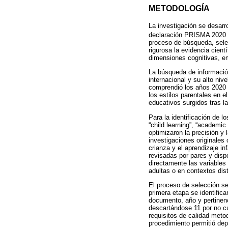
METODOLOGÍA
La investigación se desarro
declaración PRISMA 2020 
proceso de búsqueda, selec
rigurosa la evidencia cientí
dimensiones cognitivas, em
La búsqueda de informació
internacional y su alto nive
comprendió los años 2020 a
los estilos parentales en e
educativos surgidos tras l
Para la identificación de 
“child learning”, “academic
optimizaron la precisión y 
investigaciones originales 
crianza y el aprendizaje i
revisadas por pares y disp
directamente las variables
adultas o en contextos dist
El proceso de selección s
primera etapa se identifica
documento, año y pertinenc
descartándose 11 por no cu
requisitos de calidad meto
procedimiento permitió depu