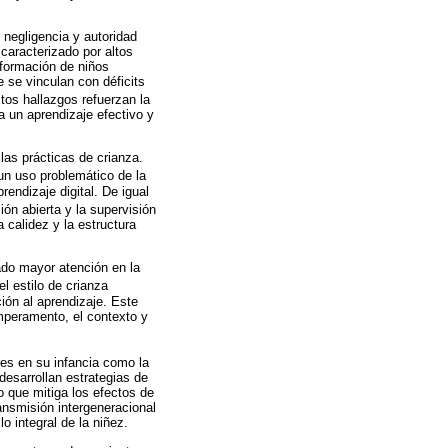
, negligencia y autoridad
 caracterizado por altos
formación de niños
 se vinculan con déficits
stos hallazgos refuerzan la
a un aprendizaje efectivo y
las prácticas de crianza.
un uso problemático de la
rendizaje digital. De igual
ón abierta y la supervisión
 calidez y la estructura
rado mayor atención en la
l estilo de crianza
ión al aprendizaje. Este
emperamento, el contexto y
es en su infancia como la
desarrollan estrategias de
 que mitiga los efectos de
ransmisión intergeneracional
 integral de la niñez.