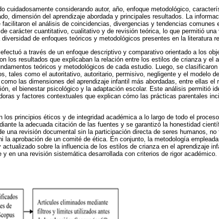
o cuidadosamente considerando autor, año, enfoque metodológico, caracterís
zado, dimensión del aprendizaje abordada y principales resultados. La informa
facilitaron el análisis de coincidencias, divergencias y tendencias comunes e
e carácter cuantitativo, cualitativo y de revisión teórica, lo que permitió una 
diversidad de enfoques teóricos y metodológicos presentes en la literatura re
 efectuó a través de un enfoque descriptivo y comparativo orientado a los obje
on los resultados que explicaban la relación entre los estilos de crianza y el ap
undamentos teóricos y metodológicos de cada estudio. Luego, se clasificaron l
, tales como el autoritativo, autoritario, permisivo, negligente y el modelo d
sí como las dimensiones del aprendizaje infantil más abordadas, entre ellas el
ión, el bienestar psicológico y la adaptación escolar. Este análisis permitió id
adoras y factores contextuales que explican cómo las prácticas parentales inc
 los principios éticos y de integridad académica a lo largo de todo el proces
diante la adecuada citación de las fuentes y se garantizó la honestidad científ
 de una revisión documental sin la participación directa de seres humanos, no 
i la aprobación de un comité de ética. En conjunto, la metodología empleada 
y actualizado sobre la influencia de los estilos de crianza en el aprendizaje in
 y en una revisión sistemática desarrollada con criterios de rigor académico.