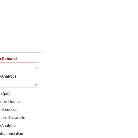
on Demand
 Analytics
h (pdf)
 in xml format
 references
cite this article
 Analytics
ic translation