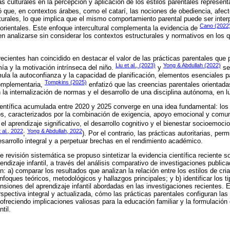
ias culturales en la percepción y aplicación de los estilos parentales represe
 que, en contextos árabes, como el catarí, las nociones de obediencia, afec
turales, lo que implica que el mismo comportamiento parental puede ser interp
Cano (2022
 orientales. Este enfoque intercultural complementa la evidencia de
en analizarse sin considerar los contextos estructurales y normativos en los q
recientes han coincidido en destacar el valor de las prácticas parentales que
Liu et al., (2023)
Yong & Abdullah (2022)
ía y la motivación intrínseca del niño.
y
señ
mula la autoconfianza y la capacidad de planificación, elementos esenciales p
Tompkins (2025)
omplementaria,
enfatizó que las creencias parentales orientada
 la internalización de normas y el desarrollo de una disciplina autónoma, en 
ientífica acumulada entre 2020 y 2025 converge en una idea fundamental: los 
os, caracterizados por la combinación de exigencia, apoyo emocional y comu
l aprendizaje significativo, el desarrollo cognitivo y el bienestar socioemocion
 al., 2022
Yong & Abdullah, 2022
;
). Por el contrario, las prácticas autoritarias, per
esarrollo integral y a perpetuar brechas en el rendimiento académico.
e revisión sistemática se propuso sintetizar la evidencia científica reciente so
rendizaje infantil, a través del análisis comparativo de investigaciones publi
n: a) comparar los resultados que analizan la relación entre los estilos de cri
enfoques teóricos, metodológicos y hallazgos principales; y b) identificar los t
siones del aprendizaje infantil abordadas en las investigaciones recientes. E
pectiva integral y actualizada, cómo las prácticas parentales configuran las 
, ofreciendo implicaciones valiosas para la educación familiar y la formulación 
til.