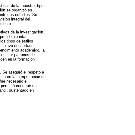
ticas de la muestra, tipo
ción se organizó en
ntre los estudios. Se
visión integral del
ciente.
tivos de la investigación.
rendizaje infantil,
os tipos de estilos
e cultivo concertado
 rendimiento académico, la
entificar patrones de
iden en la formación
o. Se aseguró el respeto a
ica en la interpretación de
fue necesario el
permitió construir un
fantil, sustentado en