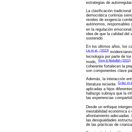
estrategias de autorregula
La clasificación tradiciona
democrática continúa siendo
niveles de exigencia comb
autónomos, responsables y 
en la regulación emocional,
idea de que la calidad del
sostenido.
En los últimos años, los c
Liu et al., (2023)
evidenciaron 
tecnología por parte de los
Yong & Abdullah (2022)
modo,
coherente fortalecen la pr
son componentes clave para
Además, la interacción entr
Grätz et a
literatura reciente.
aplicadas a hijos diferent
hallazgo subraya que la in
las experiencias compartid
Desde un enfoque intergen
inestabilidad económica o 
afrontamiento adecuadas. 
las desigualdades estructur
de las prácticas de crianz