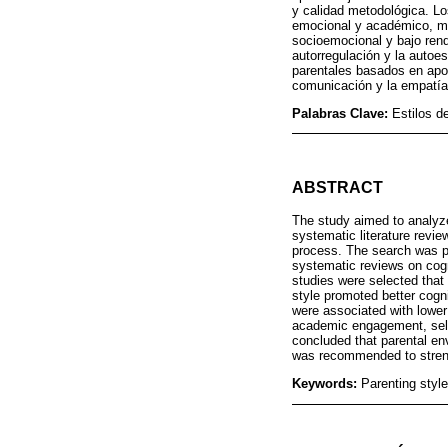
y calidad metodológica. Los
emocional y académico, mie
socioemocional y bajo ren
autorregulación y la autoe
parentales basados en apoy
comunicación y la empatía 
Palabras Clave:
Estilos d
ABSTRACT
The study aimed to analyze
systematic literature revi
process. The search was pe
systematic reviews on cogni
studies were selected that 
style promoted better cogn
were associated with lowe
academic engagement, self-r
concluded that parental e
was recommended to stren
Keywords:
Parenting styl