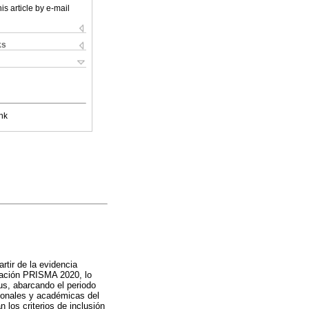
is article by e-mail
ks
nk
artir de la evidencia
laración PRISMA 2020, lo
us, abarcando el periodo
cionales y académicas del
 los criterios de inclusión