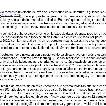
lló mediante un diseño de revisión sistemática de la literatura, siguiendo las d
Page et al., 2021
(
), con el propósito de garantizar la transparencia, exhaustivida
ción y análisis de los estudios incluidos. Este enfoque metodológico permiti
fica reciente sobre la relación entre los estilos de crianza y el aprendizaje in
ocionales y sociales en diversos contextos culturales y educativos.
n se llevó a cabo exclusivamente en la base de datos Scopus, reconocida po
l de confiabilidad en la indexación de literatura científica revisada por pares.
 2025, con la finalidad de incluir los estudios más actuales y relevantes que 
l aprendizaje infantil. Este marco temporal resultó pertinente para reflejar los
a pandemia, así como la evolución de las dinámicas familiares y escolares en
los estudios, se emplearon combinaciones de palabras clave en inglés y españo
 performance”, “self-regulated learning” y “school readiness”, utilizando oper
la amplitud de la búsqueda. Los criterios de inclusión establecieron que los ar
o revisiones sistemáticas publicadas entre 2020 y 2025, centradas en la relaci
nfantil, ya sea en dimensiones cognitivas, emocionales o académicas, redacta
onibles en texto completo. Se excluyeron los estudios duplicados, aquellos 
 de crianza y aprendizaje, los que no especificaban metodología y los que se
intos al educativo.
e realizó de manera sistemática conforme al diagrama PRISMA que se present
ron 103 artículos en Scopus, de los cuales 68 fueron eliminados tras aplicar fi
ia temática. Posteriormente, se examinaron 35 artículos mediante la lectura
mplir con los criterios establecidos. Finalmente, se seleccionaron 12 estudi
dológica y relevancia temática, los cuales fueron analizados de manera detal
rar el corpus bibliográfico de manera objetiva y garantizar la validez del proc