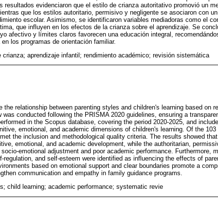
 resultados evidenciaron que el estilo de crianza autoritativo promovió un mej
ntras que los estilos autoritario, permisivo y negligente se asociaron con u
dimiento escolar. Asimismo, se identificaron variables mediadoras como el 
stima, que influyen en los efectos de la crianza sobre el aprendizaje. Se conc
o afectivo y límites claros favorecen una educación integral, recomendándos
en los programas de orientación familiar.
e crianza; aprendizaje infantil; rendimiento académico; revisión sistemática
 the relationship between parenting styles and children's learning based on re
ew was conducted following the PRISMA 2020 guidelines, ensuring a transparen
rformed in the Scopus database, covering the period 2020-2025, and included 
tive, emotional, and academic dimensions of children's learning. Of the 103 ar
met the inclusion and methodological quality criteria. The results showed that 
itive, emotional, and academic development, while the authoritarian, permissiv
r socio-emotional adjustment and poor academic performance. Furthermore, m
egulation, and self-esteem were identified as influencing the effects of paren
nvironments based on emotional support and clear boundaries promote a compr
gthen communication and empathy in family guidance programs.
es; child learning; academic performance; systematic revie