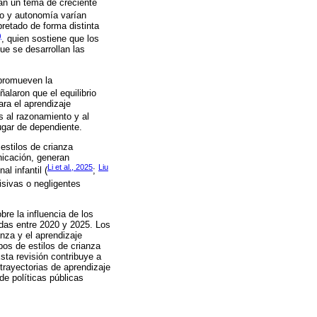
ntan un tema de creciente
to y autonomía varían
retado de forma distinta
)
, quien sostiene que los
ue se desarrollan las
 promueven la
alaron que el equilibrio
ara el aprendizaje
s al razonamiento y al
lugar de dependiente.
estilos de crianza
nicación, generan
Li et al., 2025
Liu
al infantil (
;
misivas o negligentes
bre la influencia de los
cadas entre 2020 y 2025. Los
anza y el aprendizaje
ipos de estilos de crianza
sta revisión contribuye a
trayectorias de aprendizaje
de políticas públicas