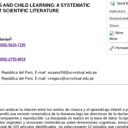
Send th
 AND CHILD LEARNING: A SYSTEMATIC
 SCIENTIFIC LITERATURE
Indicators
Related lin
Share
More
1
More
lorian
-0002-5610-7195
Permali
-0002-2755-8819
. República del Perú. E-mail: esuarezfl4@ucvvirtual.edu.pe
. República del Perú. E-mail: cvegacs@ucvvirtual.edu.pe
o analizar la relación entre los estilos de crianza y el aprendizaje infantil a p
arrolló una revisión sistemática de la literatura bajo las directrices de la dec
ransparente y reproducible. La búsqueda se realizó en la base de datos Scop
ulos originales y revisiones sistemáticas sobre dimensiones cognitivas, emo
 total de 103 artículos identificados, se seleccionaron 12 estudios que cumplían