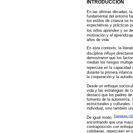
INTRODUCCIÓN
En las últimas décadas, la
fundamental del entorno fam
los estilos de crianza se 
expectativas y prácticas p
los niños aprenden y se de
motivación y el aprendizaj
años de vida.
En este contexto, la litera
disciplina influye directa
demostraron que los factor
median los riesgos multige
repercute en la capacidad 
durante la primera infancia
la cooperación y la autodis
Desde un enfoque sociocul
vida y las estrategias de c
destacó que los padres de 
fomento de la autonomía, m
estructurales y culturales
individual, sino también u
Tompkins (2
De igual modo,
encontrando que una mayor 
contraposición con enfoques
cotidianas, repercuten en 