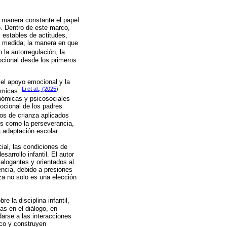
e manera constante el papel
o. Dentro de este marco,
 estables de actitudes,
a medida, la manera en que
 la autorregulación, la
ocional desde los primeros
 el apoyo emocional y la
Li et al., (2025)
démicas.
onómicas y psicosociales
ocional de los padres
los de crianza aplicados
les como la perseverancia,
a adaptación escolar.
ial, las condiciones de
arrollo infantil. El autor
alogantes y orientados al
encia, debido a presiones
za no solo es una elección
e la disciplina infantil,
as en el diálogo, en
darse a las interacciones
ico y construyen