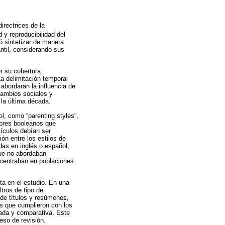
irectrices de la
d y reproducibilidad del
ó sintetizar de manera
fantil, considerando sus
r su cobertura
 La delimitación temporal
abordaran la influencia de
 cambios sociales y
 la última década.
l, como “parenting styles”,
adores booleanos que
tículos debían ser
ón entre los estilos de
das en inglés o español,
que no abordaban
 centraban en poblaciones
a en el estudio. En una
ltros de tipo de
 de títulos y resúmenes,
os que cumplieron con los
lada y comparativa. Este
eso de revisión.