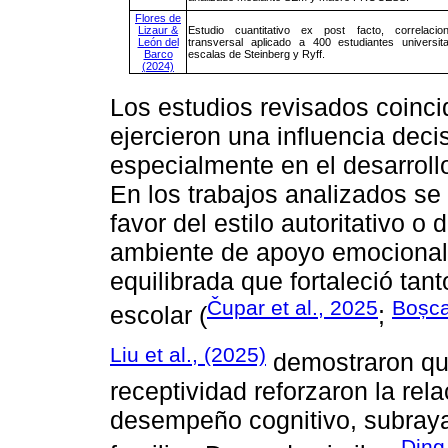
Flores de
Lizaur &
Estudio cuantitativo ex post facto, correlacion
León del
transversal aplicado a 400 estudiantes universit
Barco
escalas de Steinberg y Ryff.
(2024)
Los estudios revisados coincid
ejercieron una influencia decis
especialmente en el desarroll
En los trabajos analizados se
favor del estilo autoritativo o
ambiente de apoyo emocional,
equilibrada que fortaleció tan
Čupar et al., 2025
Boșca
escolar (
;
Liu et al., (2025)
demostraron que 
receptividad reforzaron la rel
desempeño cognitivo, subraya
Ding