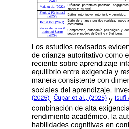
(2023)
Prácticas parentales positivas, negligentes
Maia et al., (2022)
apoyo emocional
Sîtoiu & Pânisoară
Estilos autoritativo, autoritario y permisivo.
(2022)
Estilo de crianza positivo (calidez, apoyo 
Kim & Kim (2021)
estructura).
Flores de Lizaur &
Compromiso, autonomía psicológica y cont
León del Barco
según el modelo de Darling y Steinberg.
(2024)
Los estudios revisados eviden
de crianza autoritativo como e
reciente sobre aprendizaje infa
equilibrio entre exigencia y r
manera consistente con dimen
sociales del aprendizaje. Inv
(2025)
Čupar et al., (2025)
Isufi
,
y
combinación de alta exigenci
rendimiento académico, la aut
habilidades cognitivas en con