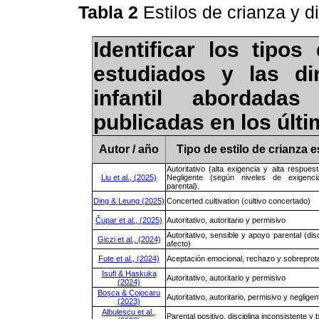
Tabla 2
Estilos de crianza y 
Identificar los tipo
estudiados y las di
infantil abordadas
publicadas en los últ
Autor / año
Tipo de estilo de crianza 
Autoritativo (alta exigencia y alta respues
Liu et al., (2025)
Negligente (según niveles de exigenc
parental).
Ding & Leung (2025)
Concerted cultivation (cultivo concertado)
Čupar et al., (2025)
Autoritativo, autoritario y permisivo
Autoritativo, sensible y apoyo parental (disc
Giczi et al., (2024)
afecto)
Fute et al., (2024)
Aceptación emocional, rechazo y sobreprot
Isufi & Haskuka
Autoritativo, autoritario y permisivo
(2024)
Boșca & Cojocaru
Autoritativo, autoritario, permisivo y negligen
(2023)
Albulescu et al.,
Parental positivo, disciplina inconsistente y 