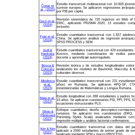
Estudio transversal multinacional con 10.909 jóven
Čupar et
sureste europeo. Se aplicaron regresiones jerárqui
al., (2025)
por PIB per cápita.
Revisión sistemática de 720 registros en Web of
Giczi et al.,
ERIC, aplicando PRISMA 2020; 13 estudios cumpli
(2024)
inclusión.
Estudio cuantitativo transversal con 1.557 adoles
Fute et al.,
China. Se aplicaron análisis de regresión jerárqui
(2024)
SPSS PROCESS y SEM.
Isufi &
Estudio cuantitativo transversal con 420 estudiantes
Haskuka
Kosovo, mediante cuestionarios de estilos paren
(2024)
docente y aprendizaje autorregulado.
Boșca &
Revisión teórica y de estudios longitudinales sobre 
Cojocaru
analizando los modelos de Baumrind, Maccoby & M
(2023)
culturales diversos.
Albulescu
Estudio cuantitativo transversal con 231 estudiante
et al.,
años) en Rumania. Se aplicaron APQ-SF, CT
(2023)
estandarizadas de Matemáticas y Lengua Rumana.
Estudio longitudinal con 288 estudiantes y padres br
Maia et al.,
15 años. Se aplicaron cuestionarios PSI, PPI, PPS,
(2022)
ecuaciones estructurales PLS.
Enfoque cuantitativo, diseño descriptivo-correlaci
Sîtoiu &
rumanos. Se aplicaron tres cuestionarios (ERQ,
Pânisoară
Parenting Styles Scale) analizados mediante cor
(2022)
regresión múltiple y análisis factorial confirmatorio.
Estudio cuantitativo transversal con datos del 
Kim & Kim
aplicado a 2590 estudiantes de primer grado de se
(2021)
analizado mediante SEM y macro PROCESS.