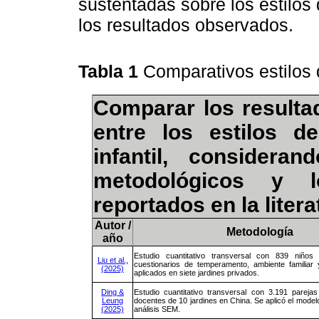
sustentadas sobre los estilos d
los resultados observados.
Tabla 1
Comparativos estilos
Comparar los resultad
entre los estilos d
infantil, considera
metodológicos y lo
reportados en la litera
Autor /
Metodología
año
Estudio cuantitativo transversal con 839 niñ
Liu et al.,
cuestionarios de temperamento, ambiente familiar 
(2025)
aplicados en siete jardines privados.
Ding &
Estudio cuantitativo transversal con 3.191 parej
Leung
docentes de 10 jardines en China. Se aplicó el mod
(2025)
análisis SEM.