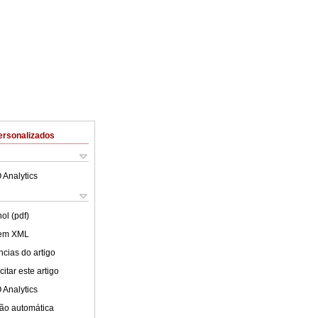
ersonalizados
 Analytics
ol (pdf)
 em XML
cias do artigo
itar este artigo
 Analytics
ão automática