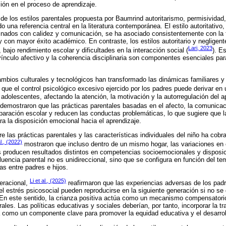
ción en el proceso de aprendizaje.
l de los estilos parentales propuesta por Baumrind autoritarismo, permisividad
 una referencia central en la literatura contemporánea. El estilo autoritativo,
inados con calidez y comunicación, se ha asociado consistentemente con la 
con mayor éxito académico. En contraste, los estilos autoritario y negligente
Lari, 2023
 bajo rendimiento escolar y dificultades en la interacción social (
). E
 vínculo afectivo y la coherencia disciplinaria son componentes esenciales par
ambios culturales y tecnológicos han transformado las dinámicas familiares y 
que el control psicológico excesivo ejercido por los padres puede derivar en 
 adolescentes, afectando la atención, la motivación y la autorregulación del ap
demostraron que las prácticas parentales basadas en el afecto, la comunicaci
eparación escolar y reducen las conductas problemáticas, lo que sugiere que la
 la disposición emocional hacia el aprendizaje.
e las prácticas parentales y las características individuales del niño ha cob
l., (2022)
mostraron que incluso dentro de un mismo hogar, las variaciones en e
es producen resultados distintos en competencias socioemocionales y disposic
fluencia parental no es unidireccional, sino que se configura en función del t
as entre padres e hijos.
Li et al., (2025)
eracional,
reafirmaron que las experiencias adversas de los padr
el estrés psicosocial pueden reproducirse en la siguiente generación si no se 
En este sentido, la crianza positiva actúa como un mecanismo compensatorio
ales. Las políticas educativas y sociales deberían, por tanto, incorporar la t
a como un componente clave para promover la equidad educativa y el desarrollo