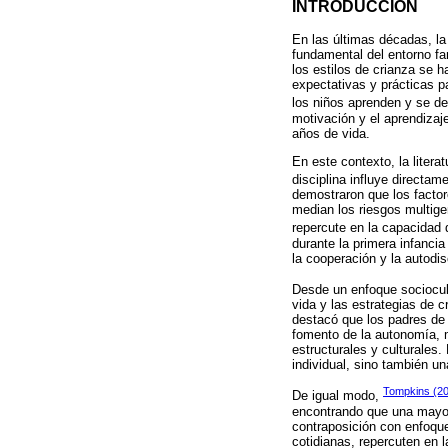
INTRODUCCIÓN
En las últimas décadas, la
fundamental del entorno fam
los estilos de crianza se 
expectativas y prácticas p
los niños aprenden y se de
motivación y el aprendizaj
años de vida.
En este contexto, la litera
disciplina influye directa
demostraron que los factor
median los riesgos multige
repercute en la capacidad 
durante la primera infancia
la cooperación y la autodis
Desde un enfoque sociocul
vida y las estrategias de c
destacó que los padres de 
fomento de la autonomía, m
estructurales y culturales
individual, sino también u
Tompkins (2
De igual modo,
encontrando que una mayor 
contraposición con enfoques
cotidianas, repercuten en 