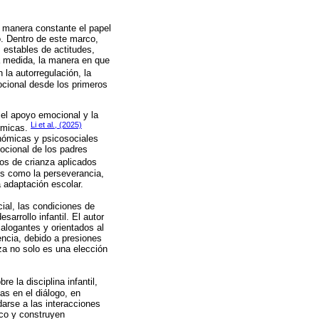
e manera constante el papel
o. Dentro de este marco,
 estables de actitudes,
a medida, la manera en que
 la autorregulación, la
ocional desde los primeros
 el apoyo emocional y la
Li et al., (2025)
démicas.
onómicas y psicosociales
ocional de los padres
los de crianza aplicados
les como la perseverancia,
a adaptación escolar.
ial, las condiciones de
arrollo infantil. El autor
alogantes y orientados al
encia, debido a presiones
za no solo es una elección
e la disciplina infantil,
as en el diálogo, en
darse a las interacciones
ico y construyen