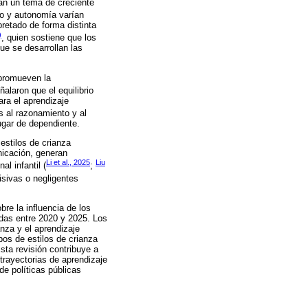
ntan un tema de creciente
to y autonomía varían
retado de forma distinta
)
, quien sostiene que los
ue se desarrollan las
 promueven la
alaron que el equilibrio
ara el aprendizaje
s al razonamiento y al
lugar de dependiente.
estilos de crianza
nicación, generan
Li et al., 2025
Liu
al infantil (
;
misivas o negligentes
bre la influencia de los
cadas entre 2020 y 2025. Los
anza y el aprendizaje
ipos de estilos de crianza
sta revisión contribuye a
trayectorias de aprendizaje
de políticas públicas