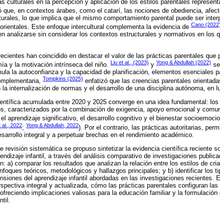
ias culturales en la percepción y aplicación de los estilos parentales represe
 que, en contextos árabes, como el catarí, las nociones de obediencia, afec
turales, lo que implica que el mismo comportamiento parental puede ser interp
Cano (2022
 orientales. Este enfoque intercultural complementa la evidencia de
en analizarse sin considerar los contextos estructurales y normativos en los q
recientes han coincidido en destacar el valor de las prácticas parentales que
Liu et al., (2023)
Yong & Abdullah (2022)
ía y la motivación intrínseca del niño.
y
señ
mula la autoconfianza y la capacidad de planificación, elementos esenciales p
Tompkins (2025)
omplementaria,
enfatizó que las creencias parentales orientada
 la internalización de normas y el desarrollo de una disciplina autónoma, en 
ientífica acumulada entre 2020 y 2025 converge en una idea fundamental: los 
os, caracterizados por la combinación de exigencia, apoyo emocional y comu
l aprendizaje significativo, el desarrollo cognitivo y el bienestar socioemocion
 al., 2022
Yong & Abdullah, 2022
;
). Por el contrario, las prácticas autoritarias, per
esarrollo integral y a perpetuar brechas en el rendimiento académico.
e revisión sistemática se propuso sintetizar la evidencia científica reciente so
rendizaje infantil, a través del análisis comparativo de investigaciones publi
n: a) comparar los resultados que analizan la relación entre los estilos de cri
enfoques teóricos, metodológicos y hallazgos principales; y b) identificar los t
siones del aprendizaje infantil abordadas en las investigaciones recientes. E
pectiva integral y actualizada, cómo las prácticas parentales configuran las 
, ofreciendo implicaciones valiosas para la educación familiar y la formulación 
til.