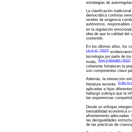
estrategias de autorregula
La clasificación tradiciona
democrática continúa siendo
niveles de exigencia comb
autónomos, responsables y 
en la regulación emocional,
idea de que la calidad del
sostenido.
En los últimos años, los c
Liu et al., (2023)
evidenciaron 
tecnología por parte de los
Yong & Abdullah (2022)
modo,
coherente fortalecen la pr
son componentes clave para
Además, la interacción entr
Grätz et a
literatura reciente.
aplicadas a hijos diferent
hallazgo subraya que la in
las experiencias compartid
Desde un enfoque intergen
inestabilidad económica o 
afrontamiento adecuadas. 
las desigualdades estructur
de las prácticas de crianz