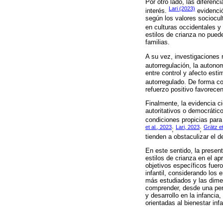
Por otro lado, las diferenc
Lari (2023)
interés.
evidenció
según los valores sociocul
en culturas occidentales y
estilos de crianza no pued
familias.
A su vez, investigaciones 
autorregulación, la autonom
entre control y afecto esti
autorregulado. De forma c
refuerzo positivo favorecen
Finalmente, la evidencia c
autoritativos o democrátic
condiciones propicias para e
et al., 2023
Lari, 2023
Grätz et
;
;
tienden a obstaculizar el d
En este sentido, la present
estilos de crianza en el ap
objetivos específicos fuero
infantil, considerando los 
más estudiados y las dimen
comprender, desde una pers
y desarrollo en la infancia
orientadas al bienestar infan