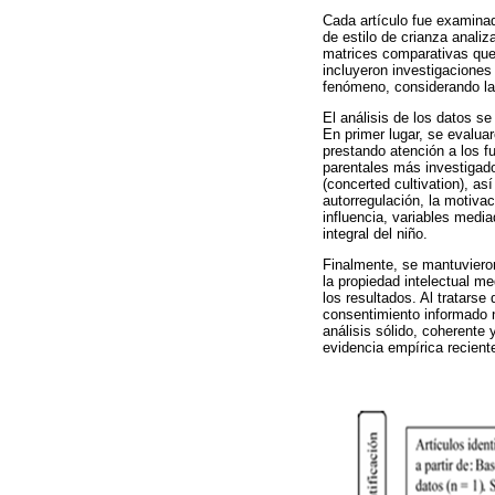
Cada artículo fue examinad
de estilo de crianza anali
matrices comparativas que 
incluyeron investigaciones d
fenómeno, considerando la 
El análisis de los datos se
En primer lugar, se evaluar
prestando atención a los f
parentales más investigados
(concerted cultivation), a
autorregulación, la motivac
influencia, variables medi
integral del niño.
Finalmente, se mantuvieron
la propiedad intelectual me
los resultados. Al tratarse
consentimiento informado n
análisis sólido, coherente 
evidencia empírica reciente