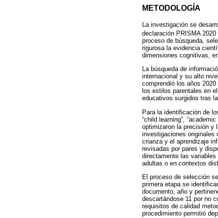
METODOLOGÍA
La investigación se desarro
declaración PRISMA 2020 
proceso de búsqueda, selec
rigurosa la evidencia cientí
dimensiones cognitivas, em
La búsqueda de informació
internacional y su alto nive
comprendió los años 2020 a
los estilos parentales en e
educativos surgidos tras l
Para la identificación de 
“child learning”, “academic
optimizaron la precisión y 
investigaciones originales 
crianza y el aprendizaje i
revisadas por pares y disp
directamente las variables
adultas o en contextos dist
El proceso de selección s
primera etapa se identifica
documento, año y pertinenc
descartándose 11 por no cu
requisitos de calidad meto
procedimiento permitió depu