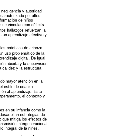
, negligencia y autoridad
 caracterizado por altos
formación de niños
 se vinculan con déficits
stos hallazgos refuerzan la
a un aprendizaje efectivo y
las prácticas de crianza.
un uso problemático de la
rendizaje digital. De igual
ón abierta y la supervisión
 calidez y la estructura
rado mayor atención en la
l estilo de crianza
ión al aprendizaje. Este
emperamento, el contexto y
es en su infancia como la
desarrollan estrategias de
 que mitiga los efectos de
ransmisión intergeneracional
 integral de la niñez.