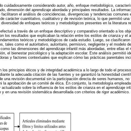
o cuidadosamente considerando autor, año, enfoque metodológico, caracterís
zado, dimensión del aprendizaje abordada y principales resultados. La informa
facilitaron el análisis de coincidencias, divergencias y tendencias comunes e
e carácter cuantitativo, cualitativo y de revisión teórica, lo que permitió una 
diversidad de enfoques teóricos y metodológicos presentes en la literatura re
 efectuó a través de un enfoque descriptivo y comparativo orientado a los obje
on los resultados que explicaban la relación entre los estilos de crianza y el ap
undamentos teóricos y metodológicos de cada estudio. Luego, se clasificaron l
, tales como el autoritativo, autoritario, permisivo, negligente y el modelo d
sí como las dimensiones del aprendizaje infantil más abordadas, entre ellas el
ión, el bienestar psicológico y la adaptación escolar. Este análisis permitió id
adoras y factores contextuales que explican cómo las prácticas parentales inc
 los principios éticos y de integridad académica a lo largo de todo el proces
diante la adecuada citación de las fuentes y se garantizó la honestidad científ
 de una revisión documental sin la participación directa de seres humanos, no 
i la aprobación de un comité de ética. En conjunto, la metodología empleada 
y actualizado sobre la influencia de los estilos de crianza en el aprendizaje in
 y en una revisión sistemática desarrollada con criterios de rigor académico.