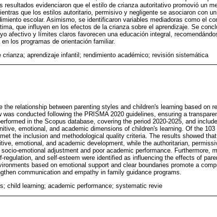
 resultados evidenciaron que el estilo de crianza autoritativo promovió un mej
ntras que los estilos autoritario, permisivo y negligente se asociaron con u
dimiento escolar. Asimismo, se identificaron variables mediadoras como el 
stima, que influyen en los efectos de la crianza sobre el aprendizaje. Se conc
o afectivo y límites claros favorecen una educación integral, recomendándos
en los programas de orientación familiar.
e crianza; aprendizaje infantil; rendimiento académico; revisión sistemática
 the relationship between parenting styles and children's learning based on re
ew was conducted following the PRISMA 2020 guidelines, ensuring a transparen
rformed in the Scopus database, covering the period 2020-2025, and included 
tive, emotional, and academic dimensions of children's learning. Of the 103 ar
met the inclusion and methodological quality criteria. The results showed that 
itive, emotional, and academic development, while the authoritarian, permissiv
r socio-emotional adjustment and poor academic performance. Furthermore, m
egulation, and self-esteem were identified as influencing the effects of paren
nvironments based on emotional support and clear boundaries promote a compr
gthen communication and empathy in family guidance programs.
es; child learning; academic performance; systematic revie