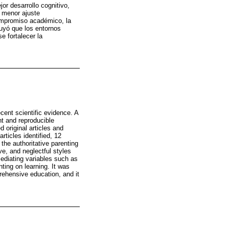
or desarrollo cognitivo,
n menor ajuste
compromiso académico, la
luyó que los entornos
e fortalecer la
cent scientific evidence. A
t and reproducible
original articles and
ticles identified, 12
the authoritative parenting
e, and neglectful styles
ediating variables such as
ting on learning. It was
ehensive education, and it