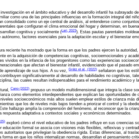
 investigación en el ámbito educativo y del desarrollo infantil ha subrayado d
iliar como una de las principales influencias en la formación integral del niñ
han consolidado como un eje central de análisis, al entenderse como conjuntos
arentales que configuran el clima emocional del hogar y determinan, en buen
Lari, 2023
sarrollan cognitiva y socialmente (
). Estas pautas parentales moldean
e autónomo, factores esenciales para la adaptación escolar y el bienestar em
tura reciente ha mostrado que la forma en que los padres ejercen la autoridad,
mente en la adquisición de competencias cognitivas, socioemocionales y aca
es vividos en la infancia de los progenitores como las experiencias socioec
neracionales que afectan el bienestar infantil, evidenciando que el pasado em
Grätz et al., (2022)
de aprendizaje de sus hijos. A su vez,
señalaron que los esti
 contribuyen significativamente al desarrollo de habilidades no cognitivas, ta
ciplina, las cuales resultan indispensables para el rendimiento académico y l
Cano (2022)
tural,
propuso un modelo multidimensional que integra la clase soc
rianza como elementos interdependientes que explican las oportunidades de des
niveles socioeconómicos más altos suelen emplear estilos de crianza más di
ientras que los de niveles más bajos tienden a priorizar el control y la obedi
. Este hallazgo amplía la comprensión del fenómeno, al reconocer que la crian
na respuesta adaptativa a contextos sociales y económicos determinados.
025)
exploró cómo el nivel educativo de los padres influye en sus creencias sobr
educación formal se asocia con visiones más flexibles, reflexivas y centrad
 autoritarios que privilegian la obediencia rígida. Estas diferencias, al trasla
la forma en que los niños internalizan normas, desarrollan el pensamiento crít