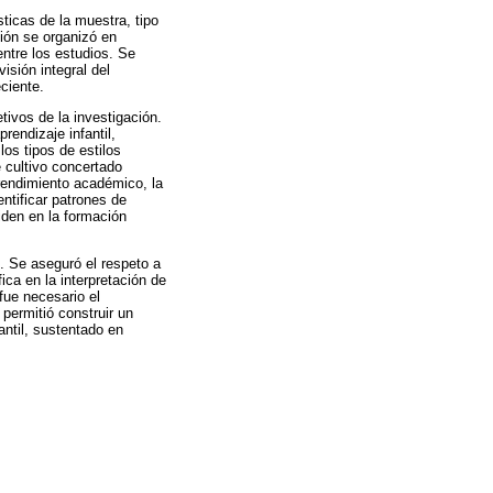
ticas de la muestra, tipo
ción se organizó en
ntre los estudios. Se
visión integral del
ciente.
tivos de la investigación.
rendizaje infantil,
os tipos de estilos
e cultivo concertado
 rendimiento académico, la
entificar patrones de
iden en la formación
o. Se aseguró el respeto a
ica en la interpretación de
fue necesario el
permitió construir un
fantil, sustentado en