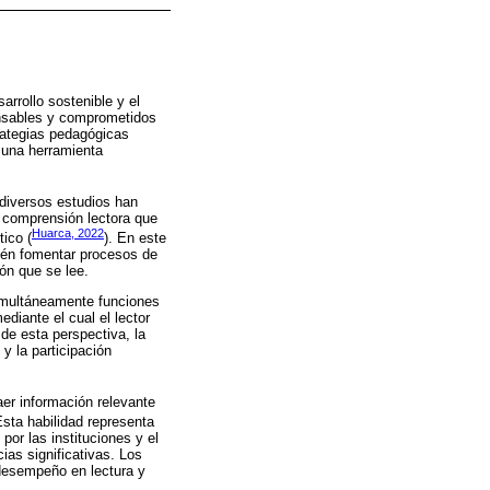
rrollo sostenible y el
onsables y comprometidos
trategias pedagógicas
 una herramienta
 diversos estudios han
n comprensión lectora que
Huarca, 2022
tico (
). En este
bién fomentar procesos de
ión que se lee.
simultáneamente funciones
diante el cual el lector
sde esta perspectiva, la
y la participación
aer información relevante
Esta habilidad representa
or las instituciones y el
ias significativas. Los
desempeño en lectura y