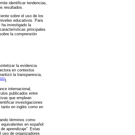
ite identificar tendencias,
os resultados.
ciente sobre el uso de los
 niveles educativos. Para
 ha investigado la
características principales
 sobre la comprensión
intetizar la evidencia
lectora en contextos
antizó la transparencia,
2021
).
nce internacional,
culos publicados entre
ativas que emplean
entificar investigaciones
 tanto en inglés como en
rando términos como
s equivalentes en español:
 de aprendizaje”. Estas
el uso de organizadores