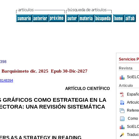
Servicios 
0398
Revista
13 Barquisimeto dic. 2025 Epub 30-Dic-2027
SciELO
.18148394
Articulo
ARTÍCULO CIENTÍFICO
Españo
 GRÁFICOS COMO ESTRATEGIA EN LA
Articu
CTORA: UNA REVISIÓN SISTEMÁTICA
Referen
Como c
SciELO
Traduc
RS AS A STRATEGY IN READING