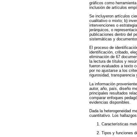
gráficos como herramienta d
inclusión de artículos emp
Se incluyeron artículos cie
cualitativo o mixto; b) inv
intervenciones o estrateg
jerárquicos, o representac
publicaciones dentro del p
sistemáticas y documentos 
El proceso de identificac
identificación, cribado, el
eliminación de 67 document
la lectura de títulos y re
fueron evaluados a texto c
por no ajustarse a los crit
rigurosidad, transparencia
La información proveniente
autor, año, país, diseño m
principales resultados rel
comparar enfoques pedagóg
evidencias disponibles.
Dada la heterogeneidad met
cuantitativo. Los hallazgo
Características met
Tipos y funciones d