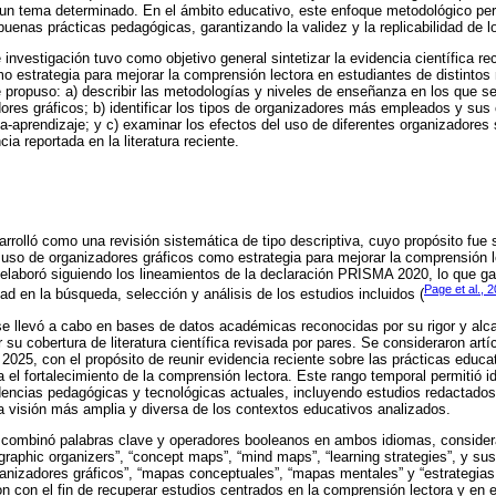
e un tema determinado. En el ámbito educativo, este enfoque metodológico perm
uenas prácticas pedagógicas, garantizando la validez y la replicabilidad de l
investigación tuvo como objetivo general sintetizar la evidencia científica re
o estrategia para mejorar la comprensión lectora en estudiantes de distintos
e propuso: a) describir las metodologías y niveles de enseñanza en los que se
ores gráficos; b) identificar los tipos de organizadores más empleados y sus 
-aprendizaje; y c) examinar los efectos del uso de diferentes organizadores
ncia reportada en la literatura reciente.
rrolló como una revisión sistemática de tipo descriptiva, cuyo propósito fue s
el uso de organizadores gráficos como estrategia para mejorar la comprensión 
 elaboró siguiendo los lineamientos de la declaración PRISMA 2020, lo que gar
Page et al., 
dad en la búsqueda, selección y análisis de los estudios incluidos (
se llevó a cabo en bases de datos académicas reconocidas por su rigor y alca
su cobertura de literatura científica revisada por pares. Se consideraron artí
2025, con el propósito de reunir evidencia reciente sobre las prácticas educ
 el fortalecimiento de la comprensión lectora. Este rango temporal permitió id
dencias pedagógicas y tecnológicas actuales, incluyendo estudios redactados
a visión más amplia y diversa de los contextos educativos analizados.
 combinó palabras clave y operadores booleanos en ambos idiomas, conside
graphic organizers”, “concept maps”, “mind maps”, “learning strategies”, y su
ganizadores gráficos”, “mapas conceptuales”, “mapas mentales” y “estrategias
 con el fin de recuperar estudios centrados en la comprensión lectora y en 