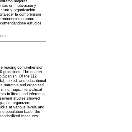
portaron mejoras
mentos en motivación y
ritura y organización
fortalecer la comprensión
Se reconocieron como
 recomendándose estudios
uales
ove reading comprehension
0 guidelines. The search
d Spanish. Of the 112
ntal, mixed, and educational
s narrative and organized
 mind maps, hierarchical
s in literal and inferential
; several studies showed
 graphic organizers
kills at various levels and
 and population base, the
 standardized measures