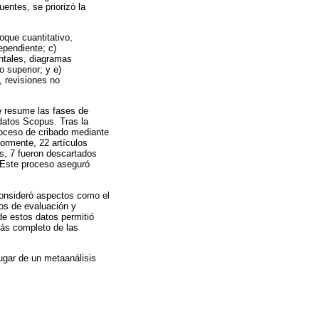
uentes, se priorizó la
oque cuantitativo,
ependiente; c)
ntales, diagramas
 superior; y e)
, revisiones no
e resume las fases de
 datos Scopus. Tras la
roceso de cribado mediante
iormente, 22 artículos
es, 7 fueron descartados
a. Este proceso aseguró
 consideró aspectos como el
tos de evaluación y
de estos datos permitió
más completo de las
lugar de un metaanálisis