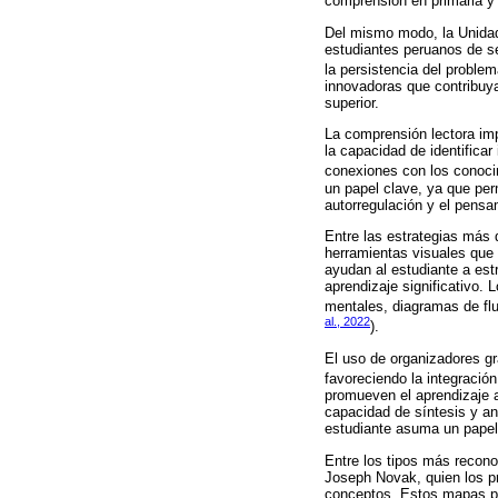
comprensión en primaria y 
Del mismo modo, la Unidad
estudiantes peruanos de seg
la persistencia del problem
innovadoras que contribuy
superior.
La comprensión lectora imp
la capacidad de identificar 
conexiones con los conocim
un papel clave, ya que perm
autorregulación y el pensam
Entre las estrategias más 
herramientas visuales que 
ayudan al estudiante a estr
aprendizaje significativo
mentales, diagramas de flu
al., 2022
).
El uso de organizadores gr
favoreciendo la integraci
promueven el aprendizaje a
capacidad de síntesis y an
estudiante asuma un papel 
Entre los tipos más recono
Joseph Novak, quien los pr
conceptos. Estos mapas p