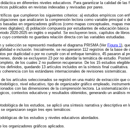
idáctica en diferentes niveles educativos. Para garantizar la calidad de las f
íricos publicados en revistas indexadas y revisadas por pares.
ntíficos que cumplieron los siguientes criterios: a) estudios empíricos con enf
estigaciones que analizaron la comprensión lectora como variable principal o d
ias basadas en organizadores gráficos (como mapas conceptuales, mapas me
iones digitales); d) población compuesta por estudiantes de educación básica o
eriodo 2020-2025 en inglés o español. Se excluyeron tesis, capítulos de libros
cuyo contenido no guardara relación directa con las variables estudiadas.
ión y selección se representó mediante el diagrama PRISMA (Ver
Figura 1
), qu
egibilidad e inclusión. Inicialmente, se recuperaron 112 registros de la base de
os por duplicidad o por no cumplir con el enfoque temático, 45 pasaron al p
súmenes, donde se excluyeron 23 por no abordar la temática de estudio. Poster
ompleto, de los cuales 2 no pudieron recuperarse. De los 15 estudios elegibl
erios definidos, quedando 13 artículos incluidos en la síntesis final cualitativ
 y coherencia con los estándares internacionales de revisiones sistemáticas.
 de los artículos seleccionados se registró en una matriz de extracción que
etodológico, nivel educativo, tipo de organizador gráfico empleado, instrumen
acionados con las dimensiones de la comprensión lectora. La sistematización 
icos, contextos educativos y resultados obtenidos, generando un análisis 
odológica de los estudios, se aplicó una síntesis narrativa y descriptiva en 
s se organizaron según tres ejes temáticos:
odológicas de los estudios y niveles educativos abordados.
e los organizadores gráficos aplicados.