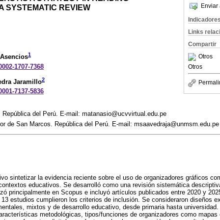
Enviar 
A SYSTEMATIC REVIEW
Indicadore
Links rela
Compartir
1
Otros
 Asencios
-0002-1707-7368
Otros
2
edra Jaramillo
Permali
-0001-7137-5836
. República del Perú. E-mail: matanasio@ucvvirtual.edu.pe
yor de San Marcos. República del Perú. E-mail: msaavedraja@unmsm.edu.pe
ivo sintetizar la evidencia reciente sobre el uso de organizadores gráficos co
contextos educativos. Se desarrolló como una revisión sistemática descript
zó principalmente en Scopus e incluyó artículos publicados entre 2020 y 202
, 13 estudios cumplieron los criterios de inclusión. Se consideraron diseños e
entales, mixtos y de desarrollo educativo, desde primaria hasta universidad. 
 características metodológicas, tipos/funciones de organizadores como mapa