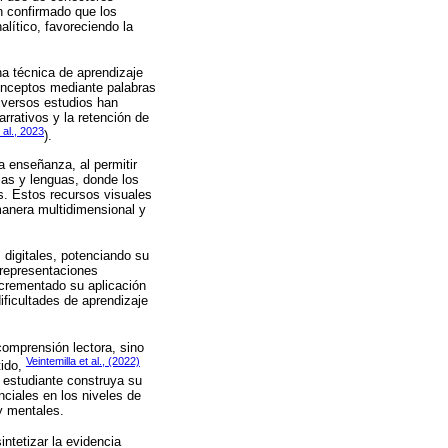
an confirmado que los
lítico, favoreciendo la
 técnica de aprendizaje
onceptos mediante palabras
Diversos estudios han
rativos y la retención de
 al., 2023
).
a enseñanza, al permitir
ias y lenguas, donde los
s. Estos recursos visuales
 manera multidimensional y
 digitales, potenciando su
 representaciones
incrementado su aplicación
ficultades de aprendizaje
comprensión lectora, sino
Veintemilla et al., (2022)
tido,
l estudiante construya su
ciales en los niveles de
y mentales.
ntetizar la evidencia