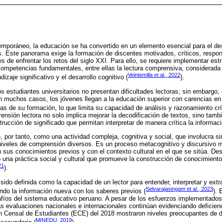
emporáneo, la educación se ha convertido en un elemento esencial para el desa
s. Este panorama exige la formación de discentes motivados, críticos, resp
s de enfrentar los retos del siglo XXI. Para ello, se requiere implementar es
competencias fundamentales, entre ellas la lectura comprensiva, considerada
Veintemilla et al., 2022
izaje significativo y el desarrollo cognitivo (
).
estudiantes universitarios no presentan dificultades lectoras; sin embargo,
n muchos casos, los jóvenes llegan a la educación superior con carencias e
as de su formación, lo que limita su capacidad de análisis y razonamiento crí
prensión lectora no solo implica mejorar la decodificación de textos, sino tam
strucción de significado que permitan interpretar de manera crítica la informac
, por tanto, como una actividad compleja, cognitiva y social, que involucra 
niveles de comprensión diversos. Es un proceso metacognitivo y discursivo me
n sus conocimientos previos y con el contexto cultural en el que se sitúa. De
 una práctica social y cultural que promueve la construcción de conocimiento 
21
).
sido definida como la capacidad de un lector para entender, interpretar y extr
Selvarajasingam et al., 2023
ando la información nueva con los saberes previos (
). 
afíos del sistema educativo peruano. A pesar de los esfuerzos implementados p
as evaluaciones nacionales e internacionales continúan evidenciando deficienc
ón Censal de Estudiantes (ECE) del 2018 mostraron niveles preocupantes de 
MINEDU, 2019