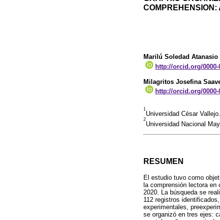
COMPREHENSION: 
Marilú Soledad Atanasio
http://orcid.org/0000
Milagritos Josefina Saav
http://orcid.org/0000
1
Universidad César Vallejo
2
Universidad Nacional Ma
RESUMEN
El estudio tuvo como objet
la comprensión lectora en 
2020. La búsqueda se reali
112 registros identificados
experimentales, preexperim
se organizó en tres ejes: