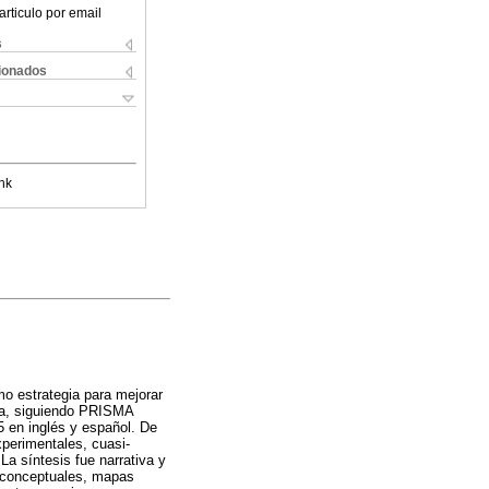
articulo por email
s
cionados
nk
mo estrategia para mejorar
iva, siguiendo PRISMA
5 en inglés y español. De
xperimentales, cuasi-
La síntesis fue narrativa y
s conceptuales, mapas