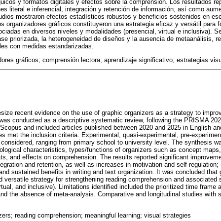
uicos y formatos digitales y efectos sobre la comprensión. Los resultados re
es literal e inferencial, integración y retención de información, así como au
tudios mostraron efectos estadísticos robustos y beneficios sostenidos en esc
s organizadores gráficos constituyeron una estrategia eficaz y versátil para 
ciadas en diversos niveles y modalidades (presencial, virtual e inclusiva). 
base priorizada, la heterogeneidad de diseños y la ausencia de metaanálisis,
ales con medidas estandarizadas.
ores gráficos; comprensión lectora; aprendizaje significativo; estrategias vis
size recent evidence on the use of graphic organizers as a strategy to impr
t was conducted as a descriptive systematic review, following the PRISMA 202
 Scopus and included articles published between 2020 and 2025 in English an
ies met the inclusion criteria. Experimental, quasi-experimental, pre-experime
onsidered, ranging from primary school to university level. The synthesis wa
logical characteristics, types/functions of organizers such as concept maps,
ts, and effects on comprehension. The results reported significant improvement
egration and retention, as well as increases in motivation and self-regulation
s and sustained benefits in writing and text organization. It was concluded that
d versatile strategy for strengthening reading comprehension and associated s
rtual, and inclusive). Limitations identified included the prioritized time frame
and the absence of meta-analysis. Comparative and longitudinal studies with
zers; reading comprehension; meaningful learning; visual strategies