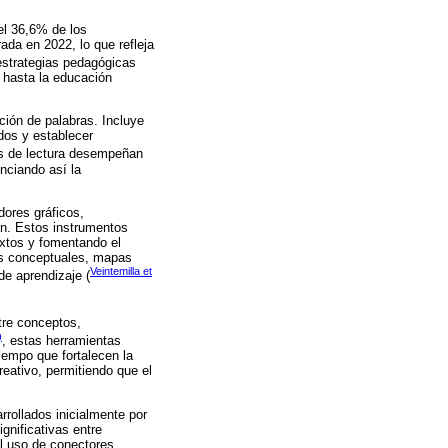
el 36,6% de los
rada en 2022, lo que refleja
 estrategias pedagógicas
 hasta la educación
ción de palabras. Incluye
ados y establecer
ias de lectura desempeñan
enciando así la
dores gráficos,
ión. Estos instrumentos
textos y fomentando el
as conceptuales, mapas
Veintemilla et
de aprendizaje (
tre conceptos,
)
, estas herramientas
iempo que fortalecen la
eativo, permitiendo que el
rollados inicialmente por
gnificativas entre
l uso de conectores