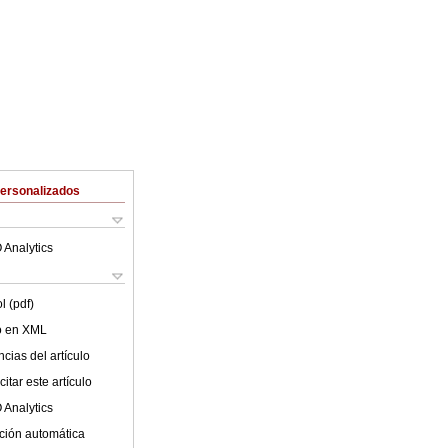
Personalizados
 Analytics
l (pdf)
lo en XML
cias del artículo
itar este artículo
 Analytics
ción automática