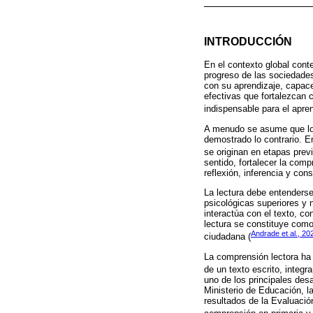
INTRODUCCIÓN
En el contexto global cont
progreso de las sociedade
con su aprendizaje, capace
efectivas que fortalezcan 
indispensable para el aprend
A menudo se asume que los 
demostrado lo contrario. E
se originan en etapas previ
sentido, fortalecer la com
reflexión, inferencia y con
La lectura debe entenderse
psicológicas superiores y 
interactúa con el texto, co
lectura se constituye como
Andrade et al., 20
ciudadana (
La comprensión lectora ha 
de un texto escrito, integr
uno de los principales des
Ministerio de Educación, l
resultados de la Evaluaci