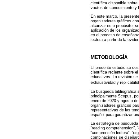
científica disponible sobr
vacíos de conocimiento y b
En este marco, la presente 
organizadores gráficos com
alcanzar este propósito, s
aplicación de los organizad
en el proceso de enseñanza
lectora a partir de la evide
METODOLOGÍA
El presente estudio se desa
científica reciente sobre 
educativos. La revisión se
exhaustividad y replicabili
La búsqueda bibliográfica 
principalmente Scopus, por 
enero de 2020 y agosto de 
organizadores gráficos para
representativas de las ten
español para garantizar un
La estrategia de búsqueda
“reading comprehension”, “
“comprensión lectora”, “or
combinaciones se diseñaron