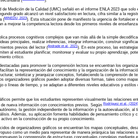
secundaria (
).
 de Medición de la Calidad (UMC) señaló en el informe ENLA 2023 que solo 
undo grado alcanzó un nivel satisfactorio en lectura, cifra similar a la regist
MINEDU, 2023
a (
). Esta situación pone de manifiesto la urgencia de fortalecer
an a mejorar la competencia lectora desde los primeros niveles de enseñanza
lica procesos cognitivos complejos que van más allá de la simple decodifica
ideas principales, realizar inferencias, integrar información, construir signific
Andrade et al., 2021
ientos previos del lector (
). En este proceso, las estrateg
iten al estudiante planificar, monitorear y evaluar su propio aprendizaje, pot
iento crítico.
destacadas para promover la comprensión lectora se encuentran los organiza
facilitan la representación del conocimiento y la organización de la informac
ucturar, sintetizar y jerarquizar conceptos, fortaleciendo la comprensión de 
. Los organizadores gráficos pueden adoptar diversas formas, tales como map
jo o líneas de tiempo, y se adaptan a diferentes niveles educativos y estilos 
áficos permite que los estudiantes representen visualmente las relaciones en
Rodríguez et al., (2024
ón de nueva información con conocimientos previos. Según
utónomo, la gestión independiente de la información y la autoevaluación, al t
álisis. Además, su aplicación fomenta habilidades de pensamiento crítico y cr
activo en la construcción de su propio conocimiento.
cidos de organizadores gráficos se encuentran los mapas conceptuales, desar
opuso como un medio para representar de manera jerárquica las relaciones si
romueven la comprensión de estructuras conceptuales complejas mediante e