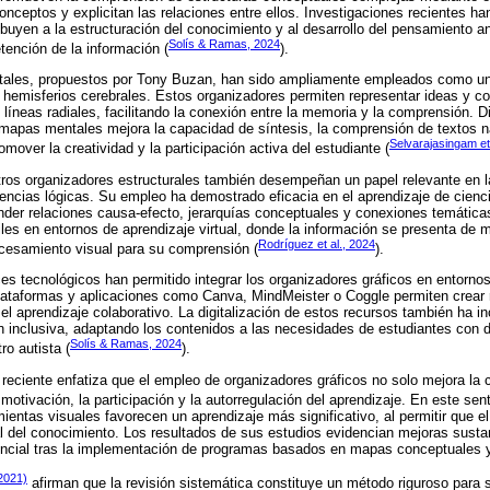
onceptos y explicitan las relaciones entre ellos. Investigaciones recientes h
uyen a la estructuración del conocimiento y al desarrollo del pensamiento ana
Solís & Ramas, 2024
tención de la información (
).
ales, propuestos por Tony Buzan, han sido ampliamente empleados como una
 hemisferios cerebrales. Estos organizadores permiten representar ideas y c
 líneas radiales, facilitando la conexión entre la memoria y la comprensión. 
apas mentales mejora la capacidad de síntesis, la comprensión de textos nar
Selvarajasingam et
over la creatividad y la participación activa del estudiante (
tros organizadores estructurales también desempeñan un papel relevante en l
encias lógicas. Su empleo ha demostrado eficacia en el aprendizaje de cienc
der relaciones causa-efecto, jerarquías conceptuales y conexiones temática
tiles en entornos de aprendizaje virtual, donde la información se presenta de
Rodríguez et al., 2024
ocesamiento visual para su comprensión (
).
ces tecnológicos han permitido integrar los organizadores gráficos en entornos
Plataformas y aplicaciones como Canva, MindMeister o Coggle permiten crear
 el aprendizaje colaborativo. La digitalización de estos recursos también ha 
inclusiva, adaptando los contenidos a las necesidades de estudiantes con di
Solís & Ramas, 2024
ro autista (
).
 reciente enfatiza que el empleo de organizadores gráficos no solo mejora la 
motivación, la participación y la autorregulación del aprendizaje. En este sen
ientas visuales favorecen un aprendizaje más significativo, al permitir que e
 del conocimiento. Los resultados de sus estudios evidencian mejoras sustan
erencial tras la implementación de programas basados en mapas conceptuales 
(2021)
afirman que la revisión sistemática constituye un método riguroso para si