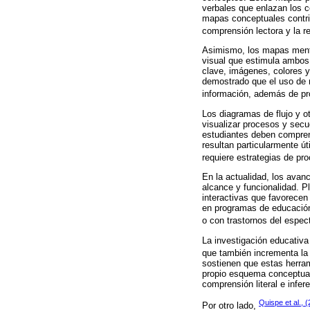
verbales que enlazan los c
mapas conceptuales contrib
comprensión lectora y la re
Asimismo, los mapas ment
visual que estimula ambos
clave, imágenes, colores y
demostrado que el uso de m
información, además de prom
Los diagramas de flujo y o
visualizar procesos y secu
estudiantes deben compren
resultan particularmente ú
requiere estrategias de pr
En la actualidad, los avan
alcance y funcionalidad. 
interactivas que favorecen
en programas de educación 
o con trastornos del espect
La investigación educativa
que también incrementa la 
sostienen que estas herram
propio esquema conceptual
comprensión literal e inf
Quispe et al., 
Por otro lado,