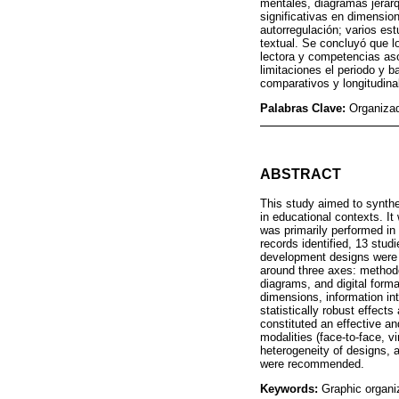
mentales, diagramas jerárq
significativas en dimension
autorregulación; varios es
textual. Se concluyó que lo
lectora y competencias aso
limitaciones el periodo y 
comparativos y longitudin
Palabras Clave:
Organizad
ABSTRACT
This study aimed to synthe
in educational contexts. I
was primarily performed in
records identified, 13 stud
development designs were c
around three axes: methodo
diagrams, and digital forma
dimensions, information int
statistically robust effect
constituted an effective an
modalities (face-to-face, vi
heterogeneity of designs, 
were recommended.
Keywords:
Graphic organi