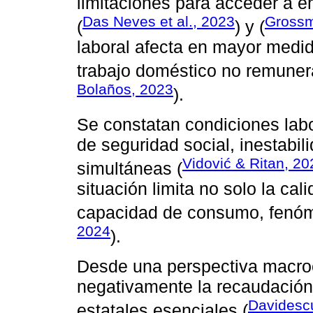
limitaciones para acceder a 
Das Neves et al., 2023
Grossm
(
) y (
laboral afecta en mayor medid
trabajo doméstico no remunera
Bolaños, 2023
).
Se constatan condiciones labo
de seguridad social, inestabil
Vidović & Ritan, 20
simultáneas (
situación limita no solo la cal
capacidad de consumo, fenóm
2024
).
Desde una perspectiva macroe
negativamente la recaudación t
Davidescu
estatales esenciales (