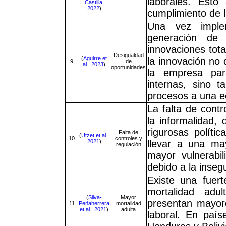
laborales. Esto
Castilla,
2022
)
cumplimiento de l
Una vez implem
generación de
innovaciones tot
Desigualdad
(
Aguirre et
la innovación no
9
de
al., 2023
)
oportunidades
la empresa par
internas, sino 
procesos a una e
La falta de contr
la informalidad,
rigurosas políti
Falta de
(
Utzet et al.,
10
controles y
2021
)
llevar a una may
regulación
mayor vulnerabi
debido a la insegu
Existe una fuert
mortalidad adu
(
Silva-
Mayor
presentan mayore
11
Peñaherrera
mortalidad
et al., 2021
)
adulta
laboral. En país