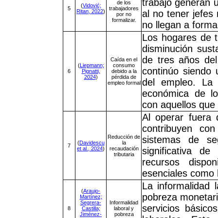
trabajo generan u
de los
(
Vidović;
5
trabajadores
Ritan, 2022
)
al no tener jefes
por no
formalizar.
no llegan a forma
Los hogares de 
disminución sus
de tres años del
Caída en el
(
Liepmann;
consumo
continúo siendo
6
Pignatti,
debido a la
2024
)
pérdida de
del empleo. La 
empleo formal
económica de lo
con aquellos que
Al operar fuera 
contribuyen co
Reducción de
sistemas de se
(
Davidescu
la
7
et al., 2024
)
recaudación
significativa d
tributaria
recursos dispon
esenciales como l
La informalidad 
(
Araujo-
pobreza monetaria
Martínez;
Segrera-
Informalidad
servicios básic
8
Castilla;
laboral y
Jiménez-
pobreza