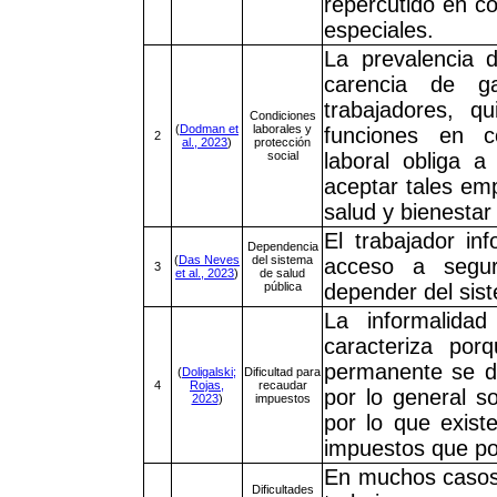
repercutido en co
especiales.
La prevalencia d
carencia de ga
trabajadores, 
Condiciones
(
Dodman et
laborales y
funciones en c
2
al., 2023
)
protección
social
laboral obliga a
aceptar tales em
salud y bienestar
El trabajador in
Dependencia
(
Das Neves
del sistema
acceso a segur
3
et al., 2023
)
de salud
pública
depender del sist
La informalida
caracteriza por
permanente se de
(
Doligalski;
Dificultad para
4
Rojas,
recaudar
por lo general so
2023
)
impuestos
por lo que exist
impuestos que pod
En muchos casos,
Dificultades