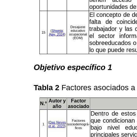
oportunidades de
El concepto de de
falta de coinci
Desajuste
trabajador y las
(
Shweta;
educativo
15
Ajay, 2024
)
ocupacional
el sector infor
(EOM)
sobreeducados o 
lo que puede resu
Objetivo específico 1
Tabla 2
Factores asociados a 
Autor y
Factor
N.º
año
asociado
Dentro de estos 
que condicionan 
Factores
(
Das Neves
1
sociodemográ-
et al., 2023
)
bajo nivel edu
ficos
principales servi