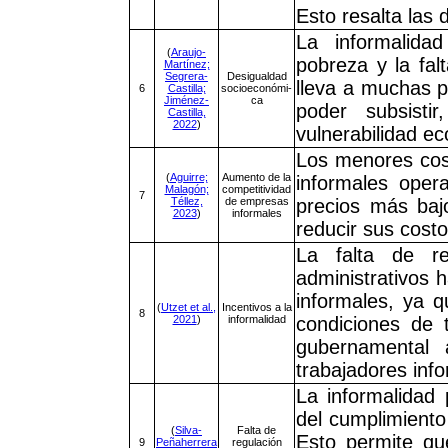
Esto resalta las 
La informalida
(
Araujo-
pobreza y la fal
Martínez;
Segrera-
Desigualdad
lleva a muchas p
6
Castilla;
socioeconómi-
Jiménez-
ca
poder subsisti
Castilla,
2022
)
vulnerabilidad e
Los menores cos
(
Aguirre;
Aumento de la
informales ope
Malagón;
competitividad
7
Téllez,
de empresas
precios más baj
2023
)
informales
reducir sus cost
La falta de re
administrativos 
informales, ya q
(
Utzet et al.,
Incentivos a la
8
2021
)
informalidad
condiciones de 
gubernamental 
trabajadores inf
La informalidad
del cumplimiento 
(
Silva-
Falta de
Esto permite qu
9
Peñaherrera
regulación