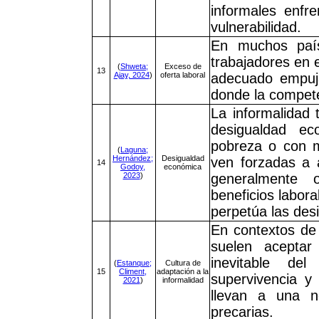
informales enfr
vulnerabilidad.
En muchos país
trabajadores en e
(
Shweta;
Exceso de
13
Ajay, 2024
)
oferta laboral
adecuado empuja
donde la compete
La informalidad 
desigualdad ec
pobreza o con m
(
Laguna;
Hernández;
Desigualdad
ven forzadas a 
14
Godoy,
económica
2023
)
generalmente 
beneficios labora
perpetúa las des
En contextos de 
suelen aceptar
inevitable de
(
Estanque;
Cultura de
15
Climent,
adaptación a la
supervivencia y
2021
)
informalidad
llevan a una no
precarias.