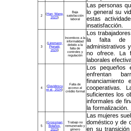
Las personas qu
lo general su v
Baja
(
Han; Wang,
2
satisfacción
2023
)
estas activida
laboral
insatisfacción.
Los trabajadores
Incentivos a la
la falta de 
informalidad
(
Liepmann;
debido a la
administrativos 
3
Pignatti,
falta de
2024
)
controles y
no ofrece. La f
regulación
laborales efectiv
Los pequeños e
enfrentan bar
financiamiento 
Falta de
(
Davidescu
cooperativas. L
4
acceso al
et al., 2024
)
crédito formal
suficientes los 
informales de fi
la formalización.
Las mujeres suel
doméstico y de c
(
Grossman;
Trabajo no
5
Bolaños,
remunerado y
en su transición
2023
)
género