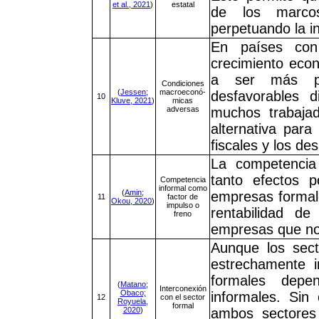
et al., 2021
)
estatal
de los marcos
perpetuando la i
En países con
crecimiento econó
a ser más pre
Condiciones
(
Jessen;
macroeconó-
desfavorables d
10
Kluve, 2021
)
micas
adversas
muchos trabajad
alternativa para
fiscales y los de
La competencia
tanto efectos p
Competencia
informal como
(
Amin;
empresas formal
11
factor de
Okou, 2020
)
impulso o
rentabilidad d
freno
empresas que no
Aunque los sect
estrechamente 
formales depe
(
Matano;
Interconexión
Obaco;
informales. Sin
12
con el sector
Royuela,
formal
2020
)
ambos sectores 