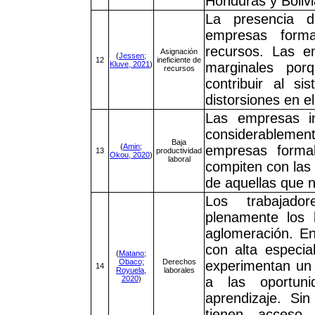
Honduras y Bolivi
La presencia d
empresas forma
recursos. Las e
Asignación
(
Jessen;
12
ineficiente de
Kluve, 2021
)
marginales por
recursos
contribuir al s
distorsiones en e
Las empresas in
considerablem
Baja
(
Amin;
empresas forma
13
productividad
Okou, 2020
)
laboral
compiten con las
de aquellas que 
Los trabajado
plenamente los 
aglomeración. E
con alta especial
(
Matano;
Obaco;
Derechos
experimentan un 
14
Royuela,
laborales
2020
)
a las oportuni
aprendizaje. Si
tienen acceso