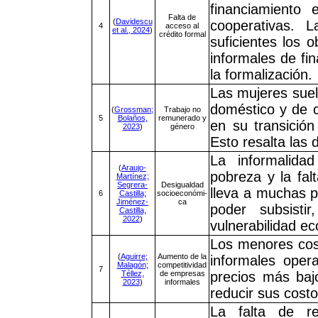
financiamiento 
Falta de
(
Davidescu
cooperativas. L
4
acceso al
et al., 2024
)
crédito formal
suficientes los 
informales de fi
la formalización.
Las mujeres suel
doméstico y de c
(
Grossman;
Trabajo no
5
Bolaños,
remunerado y
en su transición
2023
)
género
Esto resalta las 
La informalida
(
Araujo-
pobreza y la fal
Martínez;
Segrera-
Desigualdad
lleva a muchas p
6
Castilla;
socioeconómi-
Jiménez-
ca
poder subsisti
Castilla,
2022
)
vulnerabilidad e
Los menores cos
(
Aguirre;
Aumento de la
informales ope
Malagón;
competitividad
7
Téllez,
de empresas
precios más baj
2023
)
informales
reducir sus cost
La falta de re