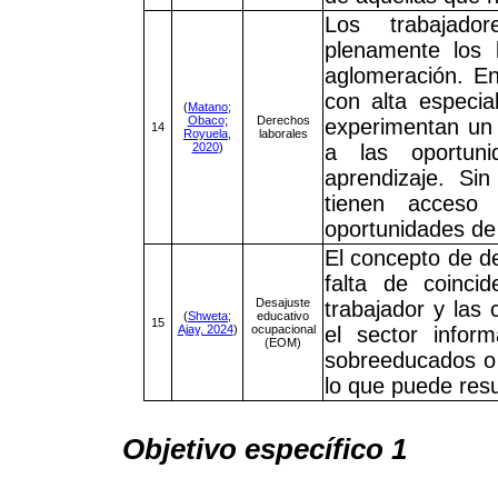
Los trabajado
plenamente los 
aglomeración. E
con alta especial
(
Matano;
Obaco;
Derechos
experimentan un 
14
Royuela,
laborales
2020
)
a las oportuni
aprendizaje. Si
tienen acceso
oportunidades de
El concepto de de
falta de coinci
Desajuste
trabajador y las
(
Shweta;
educativo
15
Ajay, 2024
)
ocupacional
el sector infor
(EOM)
sobreeducados o 
lo que puede resu
Objetivo específico 1