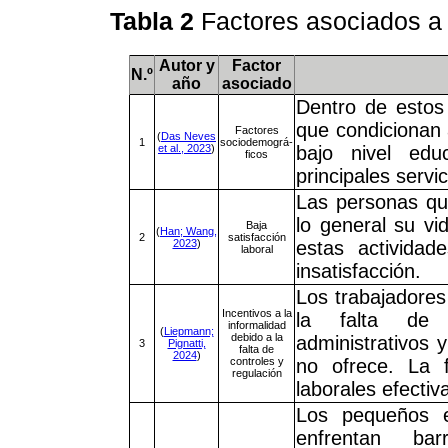
Tabla 2
Factores asociados a 
Autor y
Factor
N.º
año
asociado
Dentro de estos 
que condicionan 
Factores
(
Das Neves
1
sociodemográ-
et al., 2023
)
bajo nivel edu
ficos
principales servi
Las personas qu
lo general su v
Baja
(
Han; Wang,
2
satisfacción
2023
)
estas activida
laboral
insatisfacción.
Los trabajadores
Incentivos a la
la falta de 
informalidad
(
Liepmann;
debido a la
administrativos 
3
Pignatti,
falta de
2024
)
controles y
no ofrece. La f
regulación
laborales efectiv
Los pequeños e
enfrentan bar