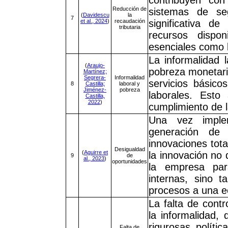
contribuyen co
Reducción de
sistemas de se
(
Davidescu
la
7
et al., 2024
)
recaudación
significativa d
tributaria
recursos dispon
esenciales como l
La informalidad 
(
Araujo-
pobreza monetaria
Martínez;
Segrera-
Informalidad
servicios básic
8
Castilla;
laboral y
Jiménez-
pobreza
laborales. Esto
Castilla,
2022
)
cumplimiento de l
Una vez implem
generación de
innovaciones tot
Desigualdad
(
Aguirre et
la innovación no
9
de
al., 2023
)
oportunidades
la empresa par
internas, sino 
procesos a una e
La falta de contr
la informalidad,
rigurosas políti
Falta de