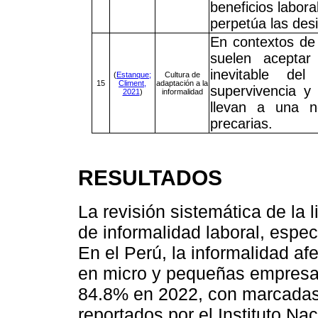
beneficios labora
perpetúa las des
En contextos de 
suelen aceptar
inevitable de
(
Estanque;
Cultura de
15
Climent,
adaptación a la
supervivencia y
2021
)
informalidad
llevan a una no
precarias.
RESULTADOS
La revisión sistemática de la l
de informalidad laboral, esp
En el Perú, la informalidad af
en micro y pequeñas empresas
84.8% en 2022, con marcadas 
reportados por el Instituto Nac