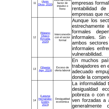
(
Amin;
empresas formal
11
factor de
Okou, 2020
)
impulso o
rentabilidad d
freno
empresas que no
Aunque los sect
estrechamente 
formales depe
(
Matano;
Interconexión
Obaco;
informales. Sin
12
con el sector
Royuela,
formal
2020
)
ambos sectores 
informales enfr
vulnerabilidad.
En muchos país
trabajadores en e
(
Shweta;
Exceso de
13
Ajay, 2024
)
oferta laboral
adecuado empuja
donde la compete
La informalidad 
desigualdad ec
pobreza o con m
(
Laguna;
Hernández;
Desigualdad
ven forzadas a 
14
Godoy,
económica
2023
)
generalmente 