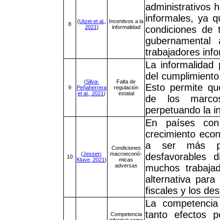
administrativos 
informales, ya q
(
Utzet et al.,
Incentivos a la
8
2021
)
informalidad
condiciones de 
gubernamental 
trabajadores inf
La informalidad
del cumplimiento 
(
Silva-
Falta de
Esto permite qu
9
Peñaherrera
regulación
et al., 2021
)
estatal
de los marcos
perpetuando la i
En países con
crecimiento econó
a ser más pre
Condiciones
(
Jessen;
macroeconó-
desfavorables d
10
Kluve, 2021
)
micas
adversas
muchos trabajad
alternativa para
fiscales y los de
La competencia
tanto efectos p
Competencia
informal como