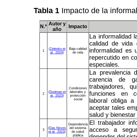
Tabla 1
Impacto de la informa
Autor y
N.º
Impacto
año
La informalidad 
calidad de vida
(
Zelenko et
Baja calidad
informalidad es
1
al., 2024
)
de vida
repercutido en co
especiales.
La prevalencia d
carencia de ga
trabajadores, 
Condiciones
(
Dodman et
laborales y
funciones en c
2
al., 2023
)
protección
social
laboral obliga a
aceptar tales em
salud y bienestar
El trabajador in
Dependencia
(
Das Neves
del sistema
acceso a segur
3
et al., 2023
)
de salud
pública
depender del sist