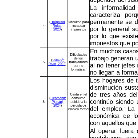
La informalida
caracteriza por
permanente se de
(
Doligalski;
Dificultad para
4
Rojas,
recaudar
por lo general so
2023
)
impuestos
por lo que exist
impuestos que pod
En muchos casos,
Dificultades
trabajo generan u
de los
(
Vidović;
5
trabajadores
Ritan, 2022
)
al no tener jefes
por no
formalizar.
no llegan a forma
Los hogares de 
disminución sus
de tres años del
Caída en el
(
Liepmann;
consumo
continúo siendo
6
Pignatti,
debido a la
2024
)
pérdida de
del empleo. La 
empleo formal
económica de lo
con aquellos que
Al operar fuera 