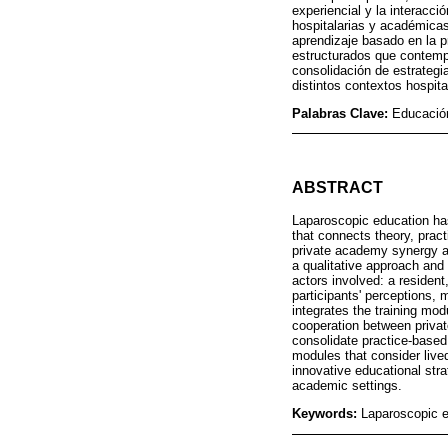
experiencial y la interacci
hospitalarias y académicas
aprendizaje basado en la p
estructurados que contempla
consolidación de estrategi
distintos contextos hospit
Palabras Clave:
Educación
ABSTRACT
Laparoscopic education ha
that connects theory, prac
private academy synergy as
a qualitative approach and
actors involved: a resident
participants' perceptions, 
integrates the training modu
cooperation between private
consolidate practice-based
modules that consider lived
innovative educational stra
academic settings.
Keywords:
Laparoscopic ed