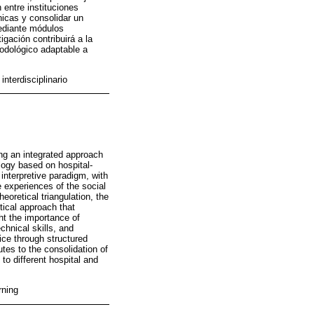
n entre instituciones
nicas y consolidar un
mediante módulos
igación contribuirá a la
odológico adaptable a
nterdisciplinario
ng an integrated approach
logy based on hospital-
interpretive paradigm, with
 experiences of the social
eoretical triangulation, the
tical approach that
ght the importance of
chnical skills, and
ice through structured
utes to the consolidation of
to different hospital and
rning