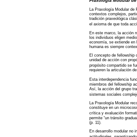
Praxología Modular de
La Praxología Modular de 
contextos complejos, parti
tradición praxeológica clá
el axioma de que toda acció
En este marco, la acción 
los individuos eligen medi
economía, se extiende en l
humana es siempre contextu
El concepto de fellowship 
unidad de acción con prop
propósito compartido se f
requieren la articulación 
Esta interdependencia func
miembros del fellowship ac
Así, la acción del grupo t
sistemas sociales complej
La Praxología Modular rec
constituye en un microcosm
crítica y evaluación format
permite “un tránsito gradu
(p. 11).
En desarrollo modular no i
actitudinales, garantizand