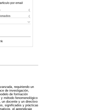
articulo por email
s
cionados
nk
vanzada, requiriendo un
nce de investigación,
modelo de formación
ivo y método fenomenológico
, un docente y un directivo
es, significados y prácticas
mativos, el aprendizaje