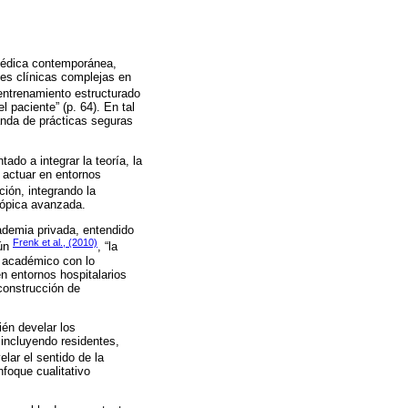
médica contemporánea,
es clínicas complejas en
entrenamiento estructurado
l paciente” (p. 64). En tal
anda de prácticas seguras
do a integrar la teoría, la
 actuar en entornos
ción, integrando la
scópica avanzada.
ademia privada, entendido
Frenk et al., (2010)
gún
, “la
o académico con lo
en entornos hospitalarios
 construcción de
ién develar los
 incluyendo residentes,
elar el sentido de la
nfoque cualitativo