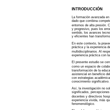
INTRODUCCIÓN
La formación avanzada en 
dado que combina competen
entornos de alta presión.
y progresivo, pues los erro
sentido, los avances tecno
y eficientes han transform
En este contexto, la praxe
práctica y la experiencia 
multidisciplinarios. Al res
experiencia práctica con la
El presente estudio se cen
como un espacio de colabo
transformación de la educa
asistencial en beneficio de
con estrategias académicas 
conocimiento significativo.
Así, la investigación no so
significados, percepciones
docentes y directivos hos
experiencia vivida, más que
fenomenológico.