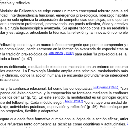
resiva y reflexiva.
a Modular de Fellowship se erige como un marco conceptual robusto para la e
ridad, interdependencia funcional, emergencia praxeológica, liderazgo habilit
que no solo optimiza la adquisición de competencias complejas, sino que tam
ar su contexto profesional, promoviendo una praxis reflexiva, ética y creativa
 la cirugía laparoscópica avanzada. Su aporte teórico consiste en redefinir 
ar y estratégico, articulando la técnica, la reflexión y la innovación como e
Fellowship constituye un marco teórico emergente que permite comprender y o
ta complejidad, particularmente en la formación avanzada de especialistas 
Von Mises, (1949)
 la tradición praxeológica de
para quien “la praxeología es la 
ada a fines” (p. 47).
ón es deliberada, resultado de elecciones racionales en un entorno de recurso
los externos. La Praxología Modular amplía este principio, trasladándolo má
s y clínicos, donde la acción humana se encuentra profundamente interconect
nizacionales.
Fukuyama (1995)
nal y la confianza relacional, tal como las conceptualiza
, “so
ende del éxito colectivo, y la cooperación se fortalece mediante la confianz
e los demás” (p.72). En este sentido, la modularidad es un principio organiz
Tovar, (2017)
ntro del fellowship. Cada módulo según
“constituye una unidad de
izaje, actividades prácticas, supervisión y reflexión” (p. 46). Este enfoque p
no progresiva, flexible y adaptativa.
gura que cada fase formativa cumpla con la lógica de la acción eficaz, articu
s que refuerzan tanto competencias técnicas como cognitivas y actitudinales.