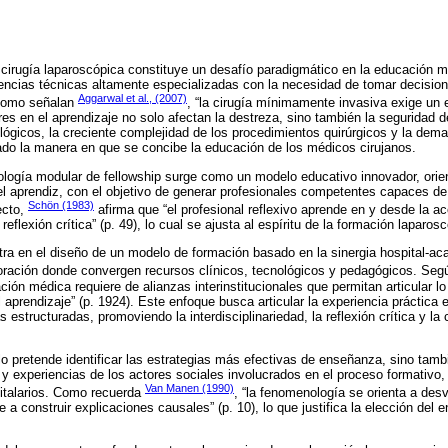
cirugía laparoscópica constituye un desafío paradigmático en la educación 
cias técnicas altamente especializadas con la necesidad de tomar decision
Aggarwal et al., (2007)
 Como señalan
, “la cirugía mínimamente invasiva exige un 
res en el aprendizaje no solo afectan la destreza, sino también la seguridad de
lógicos, la creciente complejidad de los procedimientos quirúrgicos y la dem
ado la manera en que se concibe la educación de los médicos cirujanos.
ología modular de fellowship surge como un modelo educativo innovador, orienta
del aprendiz, con el objetivo de generar profesionales competentes capaces de
Schön (1983)
pecto,
afirma que “el profesional reflexivo aprende en y desde la ac
 reflexión crítica” (p. 49), lo cual se ajusta al espíritu de la formación laparo
tra en el diseño de un modelo de formación basado en la sinergia hospital-ac
ración donde convergen recursos clínicos, tecnológicos y pedagógicos. Se
ción médica requiere de alianzas interinstitucionales que permitan articular l
l aprendizaje” (p. 1924). Este enfoque busca articular la experiencia práctica 
estructuradas, promoviendo la interdisciplinariedad, la reflexión crítica y la
lo pretende identificar las estrategias más efectivas de enseñanza, sino tamb
 y experiencias de los actores sociales involucrados en el proceso formativo,
Van Manen (1990)
pitalarios. Como recuerda
, “la fenomenología se orienta a desv
 a construir explicaciones causales” (p. 10), lo que justifica la elección del e