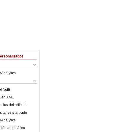
Personalizados
 Analytics
l (pdf)
lo en XML
cias del artículo
itar este artículo
 Analytics
ción automática