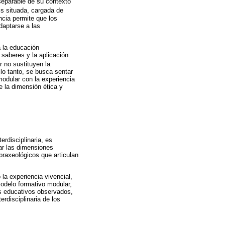
separable de su contexto
is situada, cargada de
encia permite que los
daptarse a las
a la educación
 saberes y la aplicación
r no sustituyen la
 lo tanto, se busca sentar
modular con la experiencia
e la dimensión ética y
rdisciplinaria, es
ar las dimensiones
raxeológicos que articulan
la experiencia vivencial,
modelo formativo modular,
os educativos observados,
erdisciplinaria de los