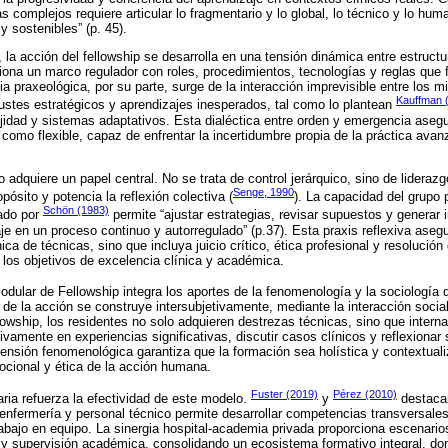
 complejos requiere articular lo fragmentario y lo global, lo técnico y lo hum
y sostenibles” (p. 45).
, la acción del fellowship se desarrolla en una tensión dinámica entre estruct
iona un marco regulador con roles, procedimientos, tecnologías y reglas que fa
a praxeológica, por su parte, surge de la interacción imprevisible entre los 
Kauffman 
ustes estratégicos y aprendizajes inesperados, tal como lo plantean
idad y sistemas adaptativos. Esta dialéctica entre orden y emergencia asegur
z como flexible, capaz de enfrentar la incertidumbre propia de la práctica ava
 adquiere un papel central. No se trata de control jerárquico, sino de liderazg
Senge, 1990
ropósito y potencia la reflexión colectiva (
). La capacidad del grupo p
Schön (1983)
lado por
permite “ajustar estrategias, revisar supuestos y generar
je en un proceso continuo y autorregulado” (p.37). Esta praxis reflexiva aseg
ica de técnicas, sino que incluya juicio crítico, ética profesional y resolució
 los objetivos de excelencia clínica y académica.
dular de Fellowship integra los aportes de la fenomenología y la sociología 
 de la acción se construye intersubjetivamente, mediante la interacción socia
owship, los residentes no solo adquieren destrezas técnicas, sino que internal
ctivamente en experiencias significativas, discutir casos clínicos y reflexiona
ensión fenomenológica garantiza que la formación sea holística y contextuali
ocional y ética de la acción humana.
Fuster (2019)
Pérez (2010)
aria refuerza la efectividad de este modelo.
y
destacan
 enfermería y personal técnico permite desarrollar competencias transversale
abajo en equipo. La sinergia hospital-academia privada proporciona escenario
a y supervisión académica, consolidando un ecosistema formativo integral, dond