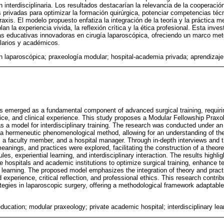
ón interdisciplinaria. Los resultados destacarían la relevancia de la cooperació
 privadas para optimizar la formación quirúrgica, potenciar competencias téc
raxis. El modelo propuesto enfatiza la integración de la teoría y la práctica 
n la experiencia vivida, la reflexión crítica y la ética profesional. Esta invest
as educativas innovadoras en cirugía laparoscópica, ofreciendo un marco met
alarios y académicos.
 laparoscópica; praxeología modular; hospital-academia privada; aprendizaje i
s emerged as a fundamental component of advanced surgical training, requiri
tice, and clinical experience. This study proposes a Modular Fellowship Praxo
 a model for interdisciplinary training. The research was conducted under an 
 a hermeneutic phenomenological method, allowing for an understanding of the
, a faculty member, and a hospital manager. Through in-depth interviews and th
meanings, and practices were explored, facilitating the construction of a theore
les, experiential learning, and interdisciplinary interaction. The results highli
 hospitals and academic institutions to optimize surgical training, enhance te
 learning. The proposed model emphasizes the integration of theory and pract
 experience, critical reflection, and professional ethics. This research contrib
tegies in laparoscopic surgery, offering a methodological framework adaptable 
ucation; modular praxeology; private academic hospital; interdisciplinary lea