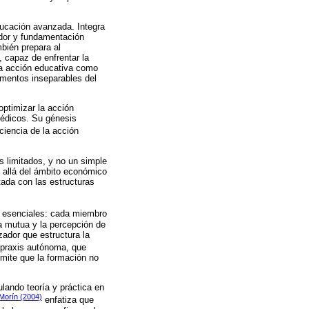
ducación avanzada. Integra
ador y fundamentación
bién prepara al
, capaz de enfrentar la
la acción educativa como
lementos inseparables del
ptimizar la acción
médicos. Su génesis
ciencia de la acción
s limitados, y no un simple
s allá del ámbito económico
ada con las estructuras
n esenciales: cada miembro
a mutua y la percepción de
ador que estructura la
 praxis autónoma, que
ermite que la formación no
lando teoría y práctica en
Morín (2004)
enfatiza que