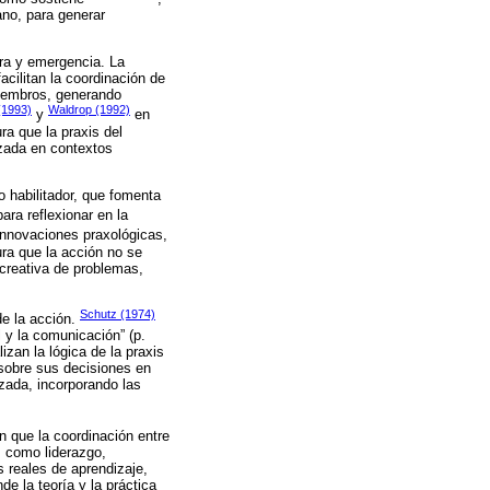
ano, para generar
ura y emergencia. La
cilitan la coordinación de
miembros, generando
(1993)
Waldrop (1992)
y
en
a que la praxis del
nzada en contextos
o habilitador, que fomenta
ara reflexionar en la
 innovaciones praxológicas,
ura que la acción no se
n creativa de problemas,
Schutz (1974)
de la acción.
l y la comunicación” (p.
izan la lógica de la praxis
r sobre sus decisiones en
zada, incorporando las
 que la coordinación entre
s como liderazgo,
s reales de aprendizaje,
e la teoría y la práctica