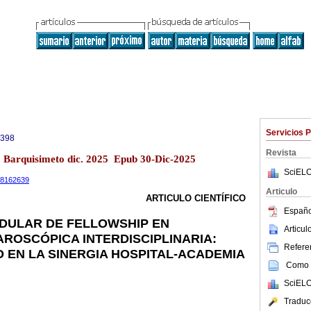
Servicios 
0398
Revista
13 Barquisimeto dic. 2025 Epub 30-Dic-2025
SciELO
.18162639
Articulo
ARTICULO CIENTÍFICO
Españo
DULAR DE FELLOWSHIP EN
Articu
ROSCÓPICA INTERDISCIPLINARIA:
Referen
EN LA SINERGIA HOSPITAL-ACADEMIA
Como c
SciELO
Traduc