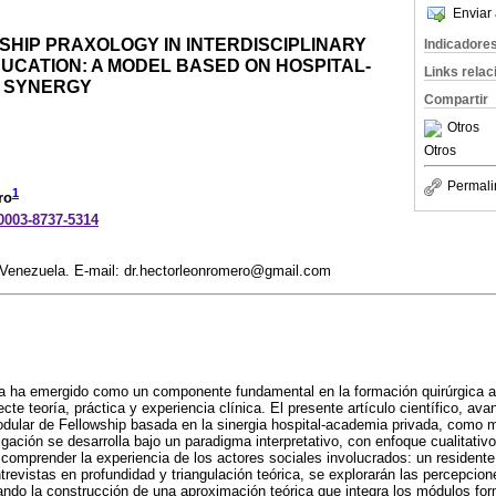
Enviar 
HIP PRAXOLOGY IN INTERDISCIPLINARY
Indicadore
UCATION: A MODEL BASED ON HOSPITAL-
Links rela
 SYNERGY
Compartir
Otros
Otros
Permali
1
ro
-0003-8737-5314
 Venezuela. E-mail: dr.hectorleonromero@gmail.com
a ha emergido como un componente fundamental en la formación quirúrgica a
te teoría, práctica y experiencia clínica. El presente artículo científico, ava
dular de Fellowship basada en la sinergia hospital-academia privada, como 
stigación se desarrolla bajo un paradigma interpretativo, con enfoque cualitat
comprender la experiencia de los actores sociales involucrados: un residente
ntrevistas en profundidad y triangulación teórica, se explorarán las percepcion
itando la construcción de una aproximación teórica que integra los módulos for