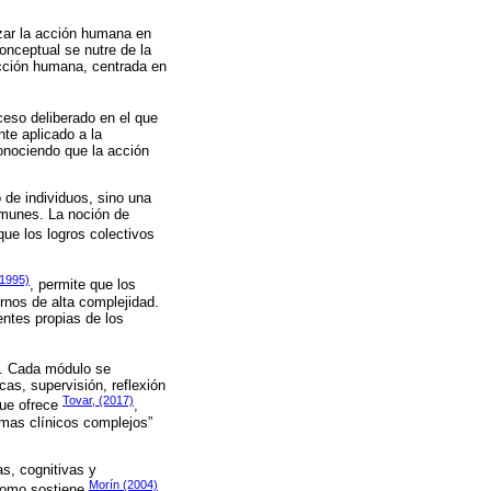
zar la acción humana en
onceptual se nutre de la
acción humana, centrada en
eso deliberado en el que
te aplicado a la
conociendo que la acción
 de individuos, sino una
omunes. La noción de
que los logros colectivos
1995)
, permite que los
rnos de alta complejidad.
entes propias de los
s. Cada módulo se
as, supervisión, reflexión
Tovar, (2017)
que ofrece
,
emas clínicos complejos”
s, cognitivas y
Morín (2004)
 Como sostiene
,