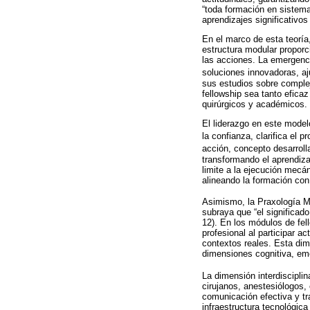
“toda formación en sistemas
aprendizajes significativos 
En el marco de esta teoría
estructura modular proporc
las acciones. La emergenci
soluciones innovadoras, aj
sus estudios sobre complej
fellowship sea tanto efica
quirúrgicos y académicos.
El liderazgo en este modelo
la confianza, clarifica el p
acción, concepto desarrol
transformando el aprendiza
limite a la ejecución mecán
alineando la formación con
Asimismo, la Praxología Mo
subraya que “el significado
12). En los módulos de fell
profesional al participar a
contextos reales. Esta dim
dimensiones cognitiva, em
La dimensión interdisciplin
cirujanos, anestesiólogos,
comunicación efectiva y tr
infraestructura tecnológic