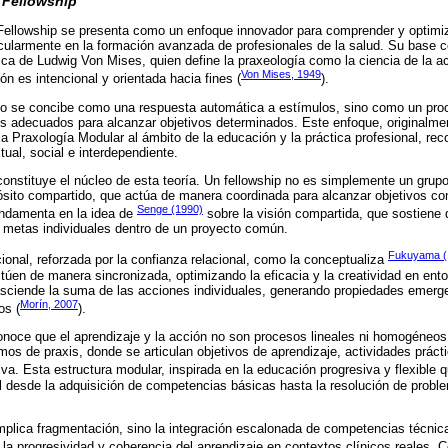
 Fellowship
Fellowship se presenta como un enfoque innovador para comprender y optimi
cularmente en la formación avanzada de profesionales de la salud. Su base c
sica de Ludwig Von Mises, quien define la praxeología como la ciencia de la 
Von Mises, 1949
n es intencional y orientada hacia fines (
).
no se concibe como una respuesta automática a estímulos, sino como un proc
os adecuados para alcanzar objetivos determinados. Este enfoque, originalmen
a Praxología Modular al ámbito de la educación y la práctica profesional, re
al, social e interdependiente.
constituye el núcleo de esta teoría. Un fellowship no es simplemente un grupo
ósito compartido, que actúa de manera coordinada para alcanzar objetivos c
Senge (1990)
undamenta en la idea de
sobre la visión compartida, que sostiene 
de metas individuales dentro de un proyecto común.
Fukuyama (
ional, reforzada por la confianza relacional, como la conceptualiza
túen de manera sincronizada, optimizando la eficacia y la creatividad en ento
rasciende la suma de las acciones individuales, generando propiedades emerg
Morín, 2007
os (
).
onoce que el aprendizaje y la acción no son procesos lineales ni homogéneo
os de praxis, donde se articulan objetivos de aprendizaje, actividades práctic
iva. Esta estructura modular, inspirada en la educación progresiva y flexible 
al desde la adquisición de competencias básicas hasta la resolución de probl
mplica fragmentación, sino la integración escalonada de competencias técnica
o la progresividad y coherencia del aprendizaje en contextos clínicos reales.