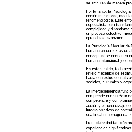
se articulan de manera prog
Por lo tanto, la Praxologí
acción intencional, modula
fenomenológica. Este enfo
especialista para transform
complejidad y dinamismo de
un proceso colectivo, modul
aprendizaje avanzado.
La Praxología Modular de 
humana en contextos de al
conceptual se encuentra en
humana intencional y orient
En este sentido, toda acci
reflejo mecánico de estímu
hacia contextos educativo
sociales, culturales y orga
La interdependencia funcio
comprende que su éxito dep
competencia y compromiso d
acción y el aprendizaje de
integra objetivos de aprend
sea lineal ni homogénea, si
La modularidad también ase
experiencias significativa