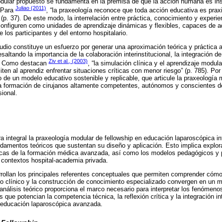
dular propuesto se fundamenta en la premisa de que la acción humana es in
Juliao (2011)
. Para
, “la praxeología reconoce que toda acción educativa es prax
” (p. 37). De este modo, la interrelación entre práctica, conocimiento y experi
onfiguren como unidades de aprendizaje dinámicas y flexibles, capaces de a
los participantes y del entorno hospitalario.
dio constituye un esfuerzo por generar una aproximación teórica y práctica 
altando la importancia de la colaboración interinstitucional, la integración de
Ziv et al., (2003)
o. Como destacan
, “la simulación clínica y el aprendizaje modula
iten al aprendiz enfrentar situaciones críticas con menor riesgo” (p. 785). Por
o de un modelo educativo sostenible y replicable, que articule la praxeología 
 la formación de cirujanos altamente competentes, autónomos y conscientes d
sional.
integral la praxeología modular de fellowship en educación laparoscópica inte
damentos teóricos que sustentan su diseño y aplicación. Esto implica explor
icas de la formación médica avanzada, así como los modelos pedagógicos y p
n contextos hospital-academia privada.
rollan los principales referentes conceptuales que permiten comprender cómo 
rno clínico y la construcción de conocimiento especializado convergen en un 
e análisis teórico proporciona el marco necesario para interpretar los fenómen
s que potencian la competencia técnica, la reflexión crítica y la integración int
a educación laparoscópica avanzada.