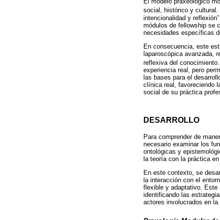
El modelo praxeológico mo
social, histórico y cultural
intencionalidad y reflexión
módulos de fellowship se c
necesidades específicas de 
En consecuencia, este estu
laparoscópica avanzada, res
reflexiva del conocimient
experiencia real, pero perm
las bases para el desarroll
clínica real, favoreciendo
social de su práctica profe
DESARROLLO
Para comprender de manera 
necesario examinar los fun
ontológicas y epistemológ
la teoría con la práctica e
En este contexto, se desar
la interacción con el ento
flexible y adaptativo. Est
identificando las estrategia
actores involucrados en l