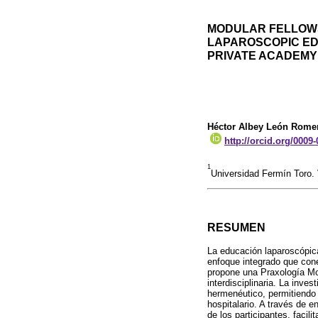
MODULAR FELLOWS
LAPAROSCOPIC ED
PRIVATE ACADEMY
Héctor Albey León Rome
http://orcid.org/0009
1
Universidad Fermín Toro.
RESUMEN
La educación laparoscópic
enfoque integrado que conec
propone una Praxología Mo
interdisciplinaria. La inve
hermenéutico, permitiendo 
hospitalario. A través de e
de los participantes, facil