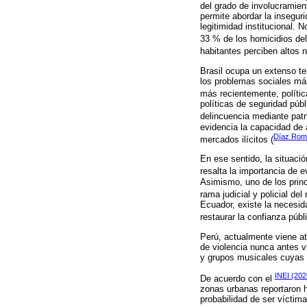
del grado de involucramien
permite abordar la insegu
legitimidad institucional. 
33 % de los homicidios de
habitantes perciben altos n
Brasil ocupa un extenso te
los problemas sociales más
más recientemente, polític
políticas de seguridad públ
delincuencia mediante patru
evidencia la capacidad de
Díaz Romá
mercados ilícitos (
En ese sentido, la situaci
resalta la importancia de e
Asimismo, uno de los princ
rama judicial y policial de
Ecuador, existe la necesida
restaurar la confianza públic
Perú, actualmente viene at
de violencia nunca antes 
y grupos musicales cuyas c
INEI (202
De acuerdo con el
zonas urbanas reportaron h
probabilidad de ser víctim