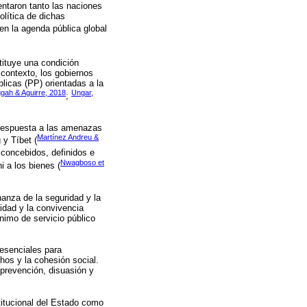
entaron tanto las naciones
lítica de dichas
en la agenda pública global
tituye una condición
 contexto, los gobiernos
licas (PP) orientadas a la
gah & Aguirre, 2018
Ungar,
;
n respuesta a las amenazas
Martínez Andreu &
 y Tíbet (
concebidos, definidos e
Nwagboso et
i a los bienes (
nanza de la seguridad y la
idad y la convivencia
nimo de servicio público
 esenciales para
chos y la cohesión social.
prevención, disuasión y
titucional del Estado como