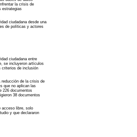
rentar la crisis de
s estrategias
guridad ciudadana desde una
es de políticas y actores
uridad ciudadana entre
se incluyeron artículos
riterios de inclusión
 reducción de la crisis de
s que no aplican las
l de 226 documentos
eligieron 38 documentos
 acceso libre, solo
studio y que declararon