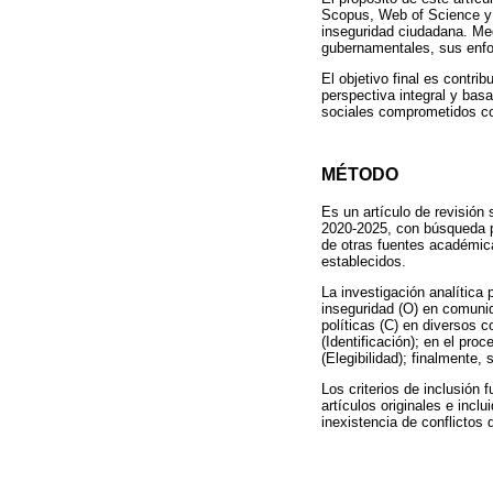
Scopus, Web of Science y S
inseguridad ciudadana. Med
gubernamentales, sus enfoq
El objetivo final es contr
perspectiva integral y bas
sociales comprometidos con
MÉTODO
Es un artículo de revisión 
2020-2025, con búsqueda p
de otras fuentes académic
establecidos.
La investigación analítica 
inseguridad (O) en comuni
políticas (C) en diversos 
(Identificación); en el pr
(Elegibilidad); finalmente,
Los criterios de inclusión
artículos originales e incl
inexistencia de conflictos 