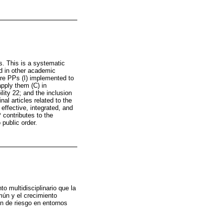
s. This is a systematic
ed in other academic
e PPs (I) implemented to
apply them (C) in
lity 22; and the inclusion
nal articles related to the
 effective, integrated, and
P contributes to the
 public order.
o multidisciplinario que la
mún y el crecimiento
ón de riesgo en entornos