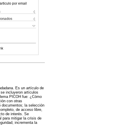
articulo por email
s
cionados
nk
iudadana. Es un artículo de
e incluyeron artículos
roblema PICOH fue: ¿Cómo
ción con otras
6 documentos; la selección
 completo, de acceso libre,
cto de interés. Se
para mitigar la crisis de
eguridad, incrementa la