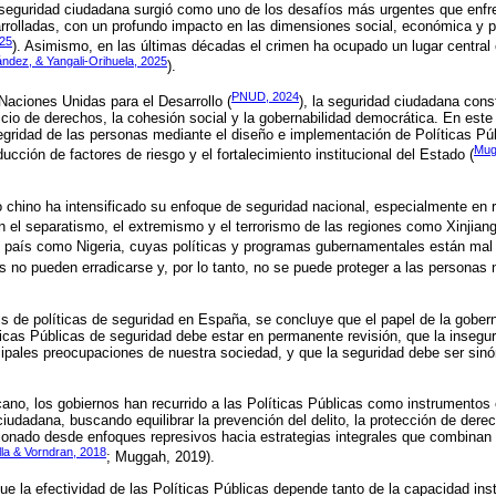
inseguridad ciudadana surgió como uno de los desafíos más urgentes que enfr
rolladas, con un profundo impacto en las dimensiones social, económica y po
025
). Asimismo, en las últimas décadas el crimen ha ocupado un lugar central 
dez, & Yangali-Orihuela, 2025
).
PNUD, 2024
aciones Unidas para el Desarrollo (
), la seguridad ciudadana cons
cicio de derechos, la cohesión social y la gobernabilidad democrática. En este
egridad de las personas mediante el diseño e implementación de Políticas Púb
Mug
ducción de factores de riesgo y el fortalecimiento institucional del Estado (
no chino ha intensificado su enfoque de seguridad nacional, especialmente e
n el separatismo, el extremismo y el terrorismo de las regiones como Xinjiang
n país como Nigeria, cuyas políticas y programas gubernamentales están mal 
 no pueden erradicarse y, por lo tanto, no se puede proteger a las personas n
is de políticas de seguridad en España, se concluye que el papel de la gober
ticas Públicas de seguridad debe estar en permanente revisión, que la insegur
cipales preocupaciones de nuestra sociedad, y que la seguridad debe ser sinó
cano, los gobiernos han recurrido a las Políticas Públicas como instrumentos
iudadana, buscando equilibrar la prevención del delito, la protección de dere
ionado desde enfoques represivos hacia estrategias integrales que combinan 
lla & Vorndran, 2018
; Muggah, 2019).
ue la efectividad de las Políticas Públicas depende tanto de la capacidad ins