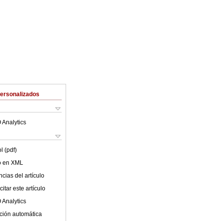
Personalizados
 Analytics
l (pdf)
lo en XML
cias del artículo
itar este artículo
 Analytics
ción automática