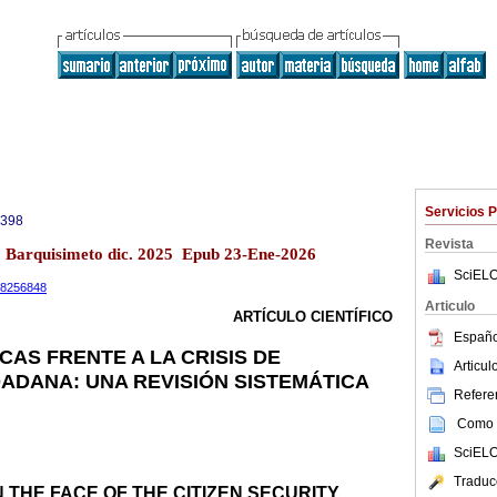
Servicios 
0398
Revista
13 Barquisimeto dic. 2025 Epub 23-Ene-2026
SciELO
.18256848
Articulo
ARTÍCULO CIENTÍFICO
Españo
CAS FRENTE A LA CRISIS DE
Articu
ADANA: UNA REVISIÓN SISTEMÁTICA
Referen
Como c
SciELO
Traduc
N THE FACE OF THE CITIZEN SECURITY