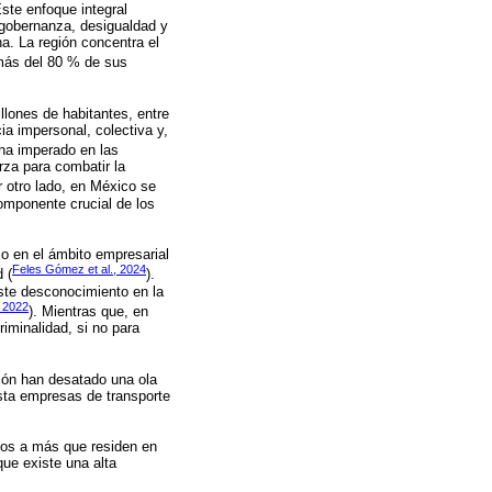
ste enfoque integral
 gobernanza, desigualdad y
na. La región concentra el
 más del 80 % de sus
llones de habitantes, entre
ia impersonal, colectiva y,
 ha imperado en las
erza para combatir la
r otro lado, en México se
omponente crucial de los
o en el ámbito empresarial
Feles Gómez et al., 2024
 (
).
iste desconocimiento en la
, 2022
). Mientras que, en
riminalidad, si no para
sión han desatado una ola
sta empresas de transporte
ños a más que residen en
que existe una alta