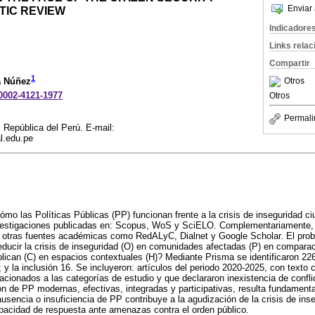
Enviar 
ATIC REVIEW
Indicadore
Links rela
Compartir
1
Otros
a Núñez
-0002-4121-1977
Otros
Permali
, República del Perú. E-mail:
.edu.pe
ómo las Políticas Públicas (PP) funcionan frente a la crisis de inseguridad c
nvestigaciones publicadas en: Scopus, WoS y SciELO. Complementariamente, s
en otras fuentes académicas como RedALyC, Dialnet y Google Scholar. El p
reducir la crisis de inseguridad (O) en comunidades afectadas (P) en compara
lican (C) en espacios contextuales (H)? Mediante Prisma se identificaron 22
22; y la inclusión 16. Se incluyeron: artículos del periodo 2020-2025, con texto
elacionados a las categorías de estudio y que declararon inexistencia de confli
n de PP modernas, efectivas, integradas y participativas, resulta fundamental 
usencia o insuficiencia de PP contribuye a la agudización de la crisis de ins
capacidad de respuesta ante amenazas contra el orden público.