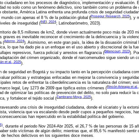
to ciudadano en los procesos de diagnóstico, implementación y evaluación. E
ridad no solo como un fenómeno delictivo, sino también como un problema de
No obstante, América Latina enfrenta una profunda crisis de seguridad ciudada
Prosegur Research, 2025
l mundo con apenas el 8 % de la población global
(
), y
INEI, 2024
iveles de inseguridad (
; Latinobarómetro, 2023).
rritorio de 8,5 millones de km2, donde viven actualmente poco más de 203 mi
 graves es inevitable reconocer el crecimiento de la delincuencia y la violenc
Adorno, 2024
a (
). Asimismo, en este gran país, la idea de la disuasión criminal
ica, lo que ha dado pie a un enfoque en el uso abierto y discrecional de la fu
Bittencourt, 2023
llajes represivos, fuerza policial y arrestos en flagrancia (
). Po
 adaptación del crimen organizado, donde el narcomenudeo sigue siendo un c
n et al., 2025
).
ón de seguridad en Bogotá y su impacto tanto en la percepción ciudadana com
valuar políticas y estrategias enfocadas en mejorar la convivencia y seguridad
ipales retos de enfrentar la ciberdelincuencia es la naturaleza del crimen; ex
Rincón Arteaga et al.
l marco legal, Ley 1273 de 2009 que tipifica estos crímenes (
d de optimizar las políticas de prevención del delito, no solo para reducir la c
Zambrano-Moya, 2025
a, y fortalecer el tejido social (
).
ravesando una crisis de inseguridad ciudadana, donde el sicariato y la extor
vista, violencia que va escalando desde pedir cupos a pequeños negocios, ha
onsecuencias han repercutido en la estabilidad política del gobierno.
5)
, durante el periodo Nov 2024-Abr 2025, el 26,7 % de las personas de 15 a
aber sido víctimas de algún delito; mientras que, el 85,6 % manifestó sentir 
a de hechos delictivos en los siguientes doce meses.