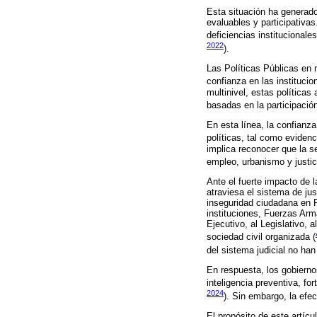
Esta situación ha generado
evaluables y participativas
deficiencias institucional
2022
).
Las Políticas Públicas en 
confianza en las institucion
multinivel, estas políticas 
basadas en la participació
En esta línea, la confianza
políticas, tal como eviden
implica reconocer que la se
empleo, urbanismo y justic
Ante el fuerte impacto de l
atraviesa el sistema de ju
inseguridad ciudadana en 
instituciones, Fuerzas Arm
Ejecutivo, al Legislativo,
sociedad civil organizada (
del sistema judicial no han
En respuesta, los gobiern
inteligencia preventiva, fo
2024
). Sin embargo, la efe
El propósito de este artícu