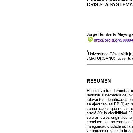
CRISIS: A SYSTEM
Jorge Humberto Mayorg
http://orcid.org/0000
1
Universidad César Vallejo
JMAYORGANU@ucvvirtual
RESUMEN
El objetivo fue demostrar c
revisión sistemática de i
relevantes identificados 
se ejecutan las PP (I) en 
comunidades que no las ap
arrojó 80; la elegibilidad 
solo artículos originales r
concluye: la implementació
inseguridad ciudadana; la a
victimización y limita la 