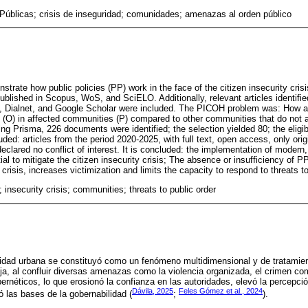
 Públicas; crisis de inseguridad; comunidades; amenazas al orden público
trate how public policies (PP) work in the face of the citizen insecurity crisi
published in Scopus, WoS, and SciELO. Additionally, relevant articles identifi
Dialnet, and Google Scholar were included. The PICOH problem was: How ar
is (O) in affected communities (P) compared to other communities that do not 
g Prisma, 226 documents were identified; the selection yielded 80; the eligibi
ded: articles from the period 2020-2025, with full text, open access, only origi
eclared no conflict of interest. It is concluded: the implementation of modern,
ial to mitigate the citizen insecurity crisis; The absence or insufficiency of P
crisis, increases victimization and limits the capacity to respond to threats to
; insecurity crisis; communities; threats to public order
alidad urbana se constituyó como un fenómeno multidimensional y de tratamient
, al confluir diversas amenazas como la violencia organizada, el crimen co
bernéticos, lo que erosionó la confianza en las autoridades, elevó la percepci
Dávila, 2025
Feles Gómez et al., 2024
ó las bases de la gobernabilidad (
;
).