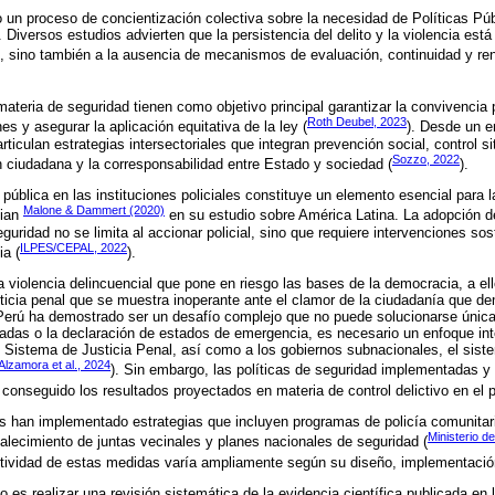
 un proceso de concientización colectiva sobre la necesidad de Políticas Pú
. Diversos estudios advierten que la persistencia del delito y la violencia est
es, sino también a la ausencia de mecanismos de evaluación, continuidad y re
materia de seguridad tienen como objetivo principal garantizar la convivencia 
Roth Deubel, 2023
es y asegurar la aplicación equitativa de la ley (
). Desde un 
articulan estrategias intersectoriales que integran prevención social, control si
Sozzo, 2022
n ciudadana y la corresponsabilidad entre Estado y sociedad (
).
 pública en las instituciones policiales constituye un elemento esencial para l
Malone & Dammert (2020)
cian
en su estudio sobre América Latina. La adopción de
guridad no se limita al accionar policial, sino que requiere intervenciones so
ILPES/CEPAL, 2022
ia (
).
a violencia delincuencial que pone en riesgo las bases de la democracia, a el
sticia penal que se muestra inoperante ante el clamor de la ciudadanía que de
Perú ha demostrado ser un desafío complejo que no puede solucionarse única
adas o la declaración de estados de emergencia, es necesario un enfoque int
 al Sistema de Justicia Penal, así como a los gobiernos subnacionales, el sist
Alzamora et al., 2024
). Sin embargo, las políticas de seguridad implementadas y
 conseguido los resultados proyectados en materia de control delictivo en el p
os han implementado estrategias que incluyen programas de policía comunitar
Ministerio de
rtalecimiento de juntas vecinales y planes nacionales de seguridad (
ctividad de estas medidas varía ampliamente según su diseño, implementación
lo es realizar una revisión sistemática de la evidencia científica publicada en