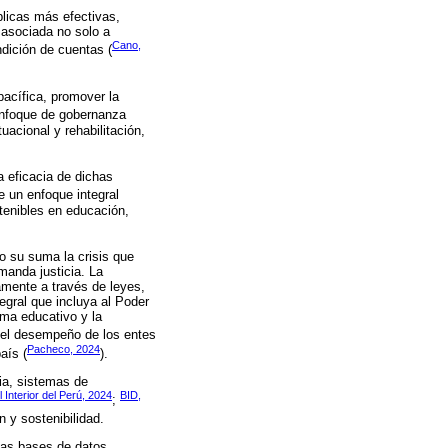
blicas más efectivas,
á asociada no solo a
Cano,
ndición de cuentas (
pacífica, promover la
enfoque de gobernanza
tuacional y rehabilitación,
a eficacia de dichas
 un enfoque integral
stenibles en educación,
lo su suma la crisis que
manda justicia. La
mente a través de leyes,
egral que incluya al Poder
ema educativo y la
 el desempeño de los entes
Pacheco, 2024
aís (
).
ia, sistemas de
l Interior del Perú, 2024
BID,
;
 y sostenibilidad.
 las bases de datos