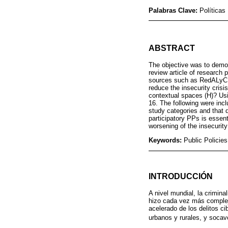
Palabras Clave:
Políticas
ABSTRACT
The objective was to demons
review article of research 
sources such as RedALyC, 
reduce the insecurity cris
contextual spaces (H)? Usin
16. The following were inclu
study categories and that d
participatory PPs is essent
worsening of the insecurity 
Keywords:
Public Policies
INTRODUCCIÓN
A nivel mundial, la crimin
hizo cada vez más compleja
acelerado de los delitos ci
urbanos y rurales, y socav