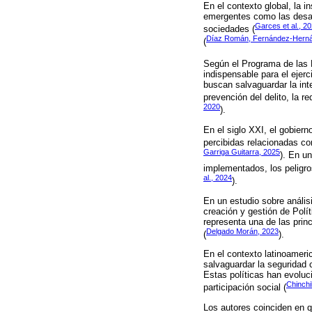
En el contexto global, la 
emergentes como las desar
Garces et al., 2
sociedades (
Díaz Román, Fernández-Hernán
(
Según el Programa de las N
indispensable para el ejer
buscan salvaguardar la int
prevención del delito, la re
2020
).
En el siglo XXI, el gobier
percibidas relacionadas co
Garriga Guitarra, 2025
). En u
implementados, los peligros
al., 2024
).
En un estudio sobre anális
creación y gestión de Polí
representa una de las prin
Delgado Morán, 2023
(
).
En el contexto latinoameri
salvaguardar la seguridad c
Estas políticas han evoluc
Chinchi
participación social (
Los autores coinciden en q