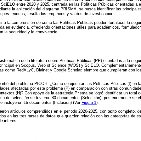
ciELO entre 2020 y 2025, centrada en las Políticas Públicas orientadas a enf
iante la aplicación del diagrama PRISMA, se busca identificar las principale
ues teóricos, resultados empíricos y vacíos de investigación.
ibuir a la comprensión de cómo las Políticas Públicas pueden fortalecer la se
ada en evidencia, ofreciendo orientaciones útiles para académicos, formulador
 la seguridad y la convivencia.
sistemática de la literatura sobre Políticas Públicas (PP) orientadas a la seg
rincipal en Scopus, Web of Science (WOS) y SciELO. Complementariamente, 
as como RedALyC, Dialnet y Google Scholar, siempre que cumplieran con los c
partió del problema PICOH: ¿Cómo se ejecutan las Políticas Públicas (I) en la
dades afectadas por este problema (P) en comparación con otras comunidade
contextos (H)? Con apoyo de la estrategia Prisma se logró identificar un tota
oceso de selección se tuvieron 80 documentos (Selección); posteriormente se 
 se incluyeron 16 documentos (Inclusión) (Ver
Figura 1
).
 fueron artículos comprendidos en el periodo 2020-2025, con texto completo, de
uidos en las tres bases de datos que guarden relación con las categorías de e
de interés.