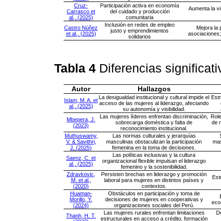
Cruz-
Participación activa en economía
Aumenta la vis
Carrasco et
del cuidado y producción
al., (2025)
comunitaria
Inclusión en redes de empleo
Castro Núñez
Mejora la 
justo y emprendimientos
et al., (2025)
asociaciones; 
solidarios
Tabla 4
Diferencias significat
Autor
Hallazgos
La desigualdad institucional y cultural impide el
Estr
Islam, M. A. et
acceso de las mujeres al liderazgo, afectando
al., (2025)
su autonomía y visibilidad.
Las mujeres líderes enfrentan discriminación,
Role
Mbepera, J.
sobrecarga doméstica y falta de
de 
(2023)
reconocimiento institucional.
Muthuswamy,
Las normas culturales y jerarquías
V. & Savithri,
masculinas obstaculizan la participación
mas
J. (2025)
femenina en la toma de decisiones.
Las políticas inclusivas y la cultura
Saenz, C. et
organizacional flexible impulsan el liderazgo
al., (2025)
femenino y la sostenibilidad.
Zdravkovic,
Persisten brechas en liderazgo y promoción
Est
M. et al.,
laboral para mujeres en distintos países y
(2020)
contextos.
Huaman-
Obstáculos en participación y toma de
Morillo, Y.
decisiones de mujeres en cooperativas y
eco
(2024)
organizaciones sociales del Perú.
Las mujeres rurales enfrentan limitaciones
D
Thanh, H. T.
estructurales en acceso a crédito, formación