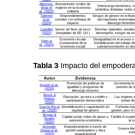
Albornoz-
Asociaciones rurales de
Sobrecarga doméstica, vi
Arias et
mujeres en la economía
simbólica, limitadas redes
al., (2023)
solidaria
Taferner
Emprendimientos
Sesgos de género en el finan
et al.,
sociales con enfoque de
percepciones estereotip
(2024)
impacto
liderazgo femenino
Lewellen
Sector sin fines de lucro
Brechas salariales, penaliz
(2022)
(hospitales de EE. UU.)
desempeño, sesgos de ev
Economía circular
Desigualdad en el acceso a 
Palm et
(componente de la
invisibilización del trabajo d
al., (2024)
economía social)
subrepresentación en dec
Tabla 3
Impacto del empoder
Autor
Evidencia
Promoción de políticas de
Incrementa la
Arando et al.,
igualdad y programas de
puestos de d
(2025)
liderazgo inclusivo
Ibourk &
Educación, acceso a crédito y
Las mujeres 
Hninou
participación democrática
toman de
(2025)
García-Río et
Sensibilización y capacitación en
Fomenta mayo
al., (2025)
equidad de género
gestión, pero el
Brogan &
Capital social, redes de apoyo y
Facilita el surgi
Dooley
autonomía económica
la s
(2024)
Acevedo-
Empoderamiento a través de
Genera lide
Duque et al.,
gestión participativa y ética
sost
(2025)
organizacional