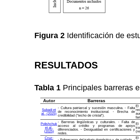
Figura 2
Identificación de e
RESULTADOS
Tabla 1
Principales barreras 
Autor
Barreras
El
- Cultura patriarcal y sucesión masculina. - Falta
Subadi et
re
de reconocimiento institucional. - Brecha de
al., (2025)
au
credibilidad (“techo de cristal”).
fam
- Barreras lingüísticas y culturales. - Falta de
Polishchuk
El
acceso al crédito y programas de apoyo
et al.,
tr
diferenciados. - Desigualdad en certificaciones y
(2025)
(r
redes.
Cruz-
El
- Sobrecarga del trabajo doméstico y de cuidado. -