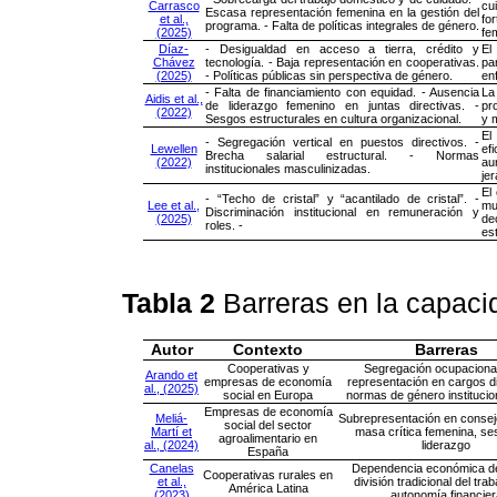
Carrasco
cu
Escasa representación femenina en la gestión del
et al.,
fo
programa. - Falta de políticas integrales de género.
(2025)
fe
Díaz-
- Desigualdad en acceso a tierra, crédito y
El
Chávez
tecnología. - Baja representación en cooperativas.
pa
(2025)
- Políticas públicas sin perspectiva de género.
en
- Falta de financiamiento con equidad. - Ausencia
La
Aidis et al.,
de liderazgo femenino en juntas directivas. -
pr
(2022)
Sesgos estructurales en cultura organizacional.
y 
El
- Segregación vertical en puestos directivos. -
Lewellen
ef
Brecha salarial estructural. - Normas
(2022)
au
institucionales masculinizadas.
je
El
- “Techo de cristal” y “acantilado de cristal”. -
Lee et al.,
mu
Discriminación institucional en remuneración y
(2025)
de
roles. -
es
Tabla 2
Barreras en la capac
Autor
Contexto
Barreras
Cooperativas y
Segregación ocupacional
Arando et
empresas de economía
representación en cargos di
al., (2025)
social en Europa
normas de género institucio
Empresas de economía
Meliá-
Subrepresentación en consejo
social del sector
Martí et
masa crítica femenina, s
agroalimentario en
al., (2024)
liderazgo
España
Canelas
Dependencia económica de
Cooperativas rurales en
et al.,
división tradicional del trab
América Latina
(2023)
autonomía financier