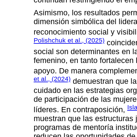
Asimismo, los resultados permi
dimensión simbólica del lider
reconocimiento social y visibil
Polishchuk et al., (2025)
coinciden
social son determinantes en 
femenino, en tanto fortalecen 
apoyo. De manera complemen
et al., (2024)
demuestran que la 
cuidado en las estrategias or
de participación de las mujer
Isl
líderes. En contraposición,
muestran que las estructuras j
programas de mentoría institu
reducen las oportunidades de 