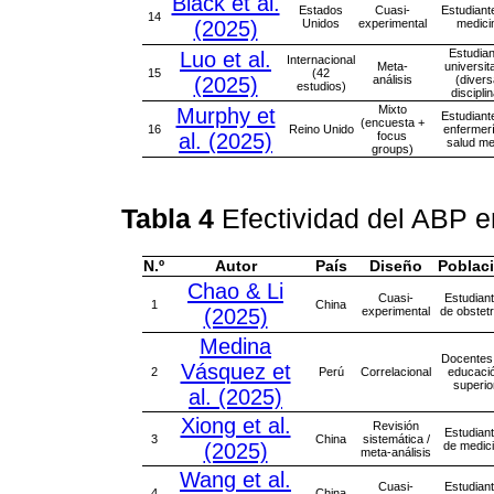
Black et al.
Estados
Cuasi-
Estudiant
14
(2025)
Unidos
experimental
medici
Estudia
Luo et al.
Internacional
Meta-
universit
15
(42
(2025)
análisis
(diver
estudios)
discipli
Mixto
Murphy et
Estudiant
(encuesta +
16
Reino Unido
enfermer
al. (2025)
focus
salud me
groups)
Tabla 4
Efectividad del ABP 
N.º
Autor
País
Diseño
Poblac
Chao & Li
Cuasi-
Estudian
1
China
(2025)
experimental
de obstetr
Medina
Docentes
Vásquez et
2
Perú
Correlacional
educaci
superio
al. (2025)
Xiong et al.
Revisión
Estudian
3
China
sistemática /
(2025)
de medic
meta-análisis
Wang et al.
Cuasi-
Estudian
4
China