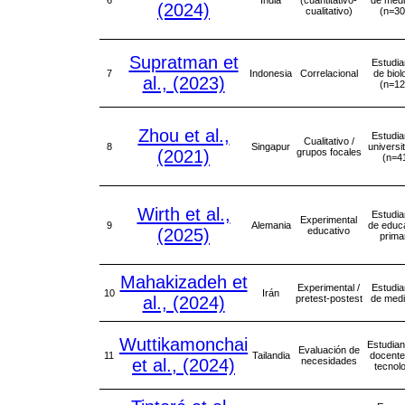
(2024)
cualitativo)
(n=30
Supratman et
Estudia
7
Indonesia
Correlacional
de biol
al., (2023)
(n=12
Zhou et al.,
Estudia
Cualitativo /
8
Singapur
universi
(2021)
grupos focales
(n=4
Wirth et al.,
Estudia
Experimental
9
Alemania
de educ
(2025)
educativo
prima
Mahakizadeh et
Experimental /
Estudia
10
Irán
al., (2024)
pretest-postest
de medi
Wuttikamonchai
Estudian
Evaluación de
11
Tailandia
docente
et al., (2024)
necesidades
tecnol