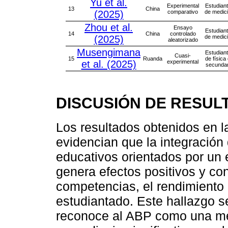
Yu et al.
Experimental
Estudian
13
China
(2025)
comparativo
de medic
Zhou et al.
Ensayo
Estudian
14
China
controlado
(2025)
de medic
aleatorizado
Musengimana
Estudian
Cuasi-
15
Ruanda
de física
et al. (2025)
experimental
secundar
DISCUSIÓN DE RESUL
Los resultados obtenidos en l
evidencian que la integració
educativos orientados por un 
genera efectos positivos y con
competencias, el rendimiento
estudiantado. Este hallazgo se
reconoce al ABP como una met