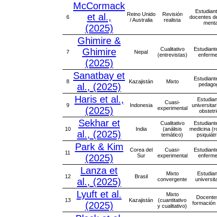
McCormack
Estudian
Reino Unido
Revisión
et al.,
6
docentes d
/ Australia
realista
menta
(2025)
Ghimire &
Cualitativo
Estudiant
Ghimire
7
Nepal
(entrevistas)
enferme
(2025)
Sanatbay et
Estudiant
8
Kazajistán
Mixto
al., (2025)
pedago
Haris et al.,
Estudia
Cuasi-
9
Indonesia
universitar
(2025)
experimental
obstetri
Sekhar et
Cualitativo
Estudiant
10
India
(análisis
medicina (r
al., (2025)
temático)
psiquiátr
Park & Kim
Corea del
Cuasi-
Estudiant
11
(2025)
Sur
experimental
enferme
Lanza et
Mixto
Estudia
12
Brasil
al., (2025)
convergente
universit
Lyuft et al.
Mixto
Docente
13
Kazajistán
(cuantitativo
(2025)
formación i
y cualitativo)