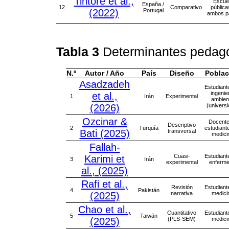
Tintoré et al.,
Escue
España /
12
Comparativo
pública
(2022)
Portugal
ambos p
Tabla 3
Determinantes pedagó
N.º
Autor / Año
País
Diseño
Poblac
Asadzadeh
Estudiant
ingenie
et al.,
1
Irán
Experimental
ambien
(2026)
(universi
Ozcinar &
Docente
Descriptivo
2
Turquía
estudiant
Bati (2025)
transversal
medici
Fallah-
Cuasi-
Estudiant
Karimi et
3
Irán
experimental
enferme
al., (2025)
Rafi et al.,
Revisión
Estudiant
4
Pakistán
(2025)
narrativa
medici
Chao et al.,
Cuantitativo
Estudiant
5
Taiwán
(2025)
(PLS-SEM)
medici