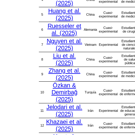
(2025)
experimental
de medic
Huang et al.
Cuasi-
Estudian
5
China
(2025)
experimental
de medic
Ruesseler et
Cuasi-
Estudian
6
Alemania
al. (2025)
experimental
de cirug
Nguyen et al.
Estudian
7
Vietnam
Experimental
de cienc
(2025)
natural
Liu et al.
Estudian
Cuasi-
8
China
de salu
(2025)
experimental
pública
Zhang et al.
Cuasi-
Estudian
9
China
(2025)
experimental
de medic
Özkan &
Cuasi-
Estudian
Demirbağ
10
Turquía
experimental
de enferm
(2025)
Jelodari et al.
Estudian
11
Irán
Experimental
de educac
(2025)
genera
Khazaei et al.
Cuasi-
Estudian
12
Irán
(2025)
experimental
de enferm