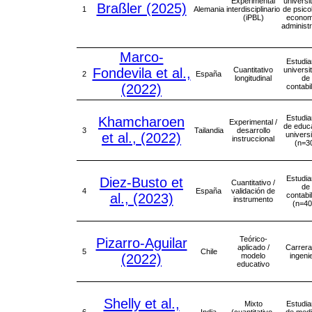
Experimental
universi
Braßler (2025)
1
Alemania
interdisciplinario
de psico
(iPBL)
econom
administ
Marco-
Estudia
Fondevila et al.,
Cuantitativo
universi
2
España
longitudinal
de
(2022)
contabi
Estudia
Khamcharoen
Experimental /
de educ
3
Tailandia
desarrollo
et al., (2022)
universi
instruccional
(n=3
Estudia
Diez-Busto et
Cuantitativo /
de
4
España
validación de
al., (2023)
contabi
instrumento
(n=40
Teórico-
Pizarro-Aguilar
aplicado /
Carrera
5
Chile
(2022)
modelo
ingeni
educativo
Shelly et al.,
Mixto
Estudia
6
India
(cuantitativo-
de medi