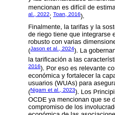
mencionan es difícil de estima
al., 2022
Toan, 2016
;
).
Finalmente, la tarifas y la so
de riego tiene que integrars
robusto con varias dimensione
Jason et al., 2024
(
). La goberna
la tarificación a las caracterí
2016
). Por eso es relevante co
económica y fortalecer la cap
usuarios (WUAs) para asegurar
Nigam et al., 2023
(
). Los Princi
OCDE ya mencionan que se de
compromiso de los involucrado
económica de las asociaciones