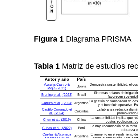
Figura 1
Diagrama PRISMA
Tabla 1
Matriz de estudios re
Autor y año
País
Azcuña Castro &
Demuestra sostenibilidad: el cos
Bolivia
Mejía (2021)
Sistemas solares de irrigaci
Bruning et al., (2023)
Brasil
favorecen sostenibil
La gestión de variabilidad de cos
Carrizo et al., (2024)
Argentina
y el beneficio operativo. 
Castillo Coronado et
La labranza reducida dismi
Colombia
al., (2024)
promoviendo la
La sostenibilidad implica que rel
Chen et al., (2019)
China
costos ecológicos, co
La baja recaudación de la tarifa
Cubas et al., (2022)
Perú
cobranza es
Cuellas & Alconada
El aumento en el rendimiento del
Argentina
Magliano (2018)
desde el primer año. Esto conf