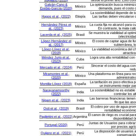
Galván-Cano &
La optimización busca minimizar
México
Exebio-García (2020)
demanda, pues el costo d
La sostenibilidad depende de t
Hagos et al., (2022)
Etiopía
Las tarifas deben vincularse 
Hernández Pérez et
La cuota fija no alcanzó para c
México
al., (2023)
En contraste, la mala cali
Se muestra la viabilidad al optim
Lacerda et al., (2025)
Brasil
(electricida
López-Hernández et
El costo de captar agua de l
México
al., (2017)
subterránea, lo
López-López et al.,
La viabilidad económica del ch
México
(2018)
atractiva
Méndez Jurjo et al.,
Logra una alta rentabilidad con
Cuba
(2023)
Sincerar el costo del agua con 
Mercado et al., (2024)
Perú
redu
Miramontes et al.,
Una plataforma en línea para rec
México
(2020)
administrati
La tarifación es poco efectiva 
Montilla-López (2018)
España
un instrumento mejor par
Narayanamoorthy
La sostenibilidad no es estable
India
(2022)
controlar los a
Las barreras financieras tienen 
Nigam et al., (2023)
India
fin que las as
El cobro por uso de agua promue
Osti et al., (2019)
Brasil
rentabilidad económic
El canon de riego es crucial para
Pagliettini et al., (2022)
Argentina
disponibilidad 
Juntas de Usuarios para cobrar 
Portugal (2020)
Perú
por precios agrí
La disposición de usuarios 
Quijano et al., (2021)
Perú
conservación