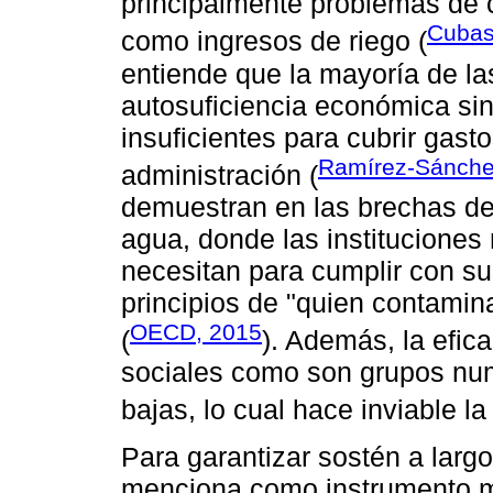
principalmente problemas de c
Cubas 
como ingresos de riego (
entiende que la mayoría de la
autosuficiencia económica sin
insuficientes para cubrir gast
Ramírez-Sánchez
administración (
demuestran en las brechas de
agua, donde las instituciones
necesitan para cumplir con s
principios de "quien contamin
OECD, 2015
(
). Además, la efica
sociales como son grupos nume
bajas, lo cual hace inviable la
Para garantizar sostén a largo
menciona como instrumento má