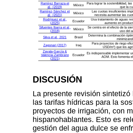
Ramírez Barraza et
Para lograr la sostenibilidad, l
México
al., (2019)
que la cu
Ramírez-Sánchez et
Las cuotas insuficientes impi
México
al., (2021)
necesita aumentar las cuot
Rodríguez et al.,
Usa tratamiento de aguas resi
Ecuador
(2025)
aumento en product
Sifuentes Ibarra et al.,
Se centra en el efecto de la sie
México
(2018)
uso del a
Determina la combinación óptima
Silva et al., 2021
Brasil
minimizand
Para proyectos de riego efic
Zagonari (2017)
Iraq
USD/m³) que los agric
Zavala-García &
Es indispensable implementar un
Valencia-Zambrano
Ecuador
AOM. Esto fomenta el 
(2021)
DISCUSIÓN
La presente revisión sintetizó
las tarifas hídricas para la s
proyectos de irrigación, con 
hispanohablantes. Esto es rel
gestión del agua dulce se enf