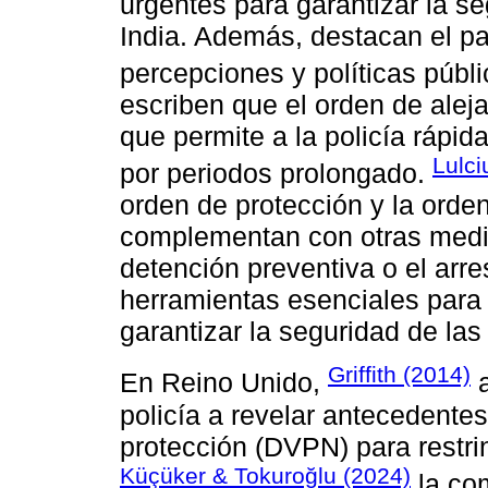
urgentes para garantizar la se
India. Además, destacan el p
percepciones y políticas públ
escriben que el orden de alej
que permite a la policía rápid
Lulci
por periodos prolongado.
orden de protección y la orden
complementan con otras medida
detención preventiva o el arre
herramientas esenciales para 
garantizar la seguridad de las
Griffith (2014)
En Reino Unido,
a
policía a revelar antecedentes
protección (DVPN) para restrin
Küçüker & Tokuroğlu (2024)
la com