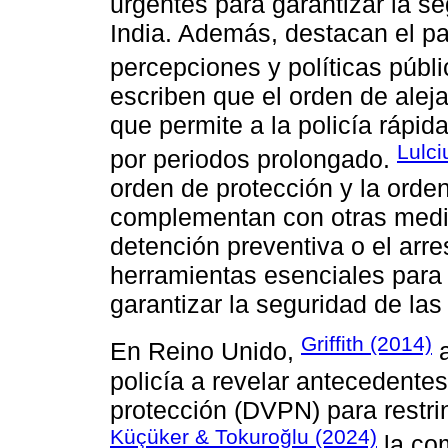
urgentes para garantizar la se
India. Además, destacan el p
percepciones y políticas públ
escriben que el orden de alej
que permite a la policía rápid
Lulci
por periodos prolongado.
orden de protección y la orden
complementan con otras medida
detención preventiva o el arre
herramientas esenciales para 
garantizar la seguridad de las
Griffith (2014)
En Reino Unido,
a
policía a revelar antecedentes
protección (DVPN) para restrin
Küçüker & Tokuroğlu (2024)
la com