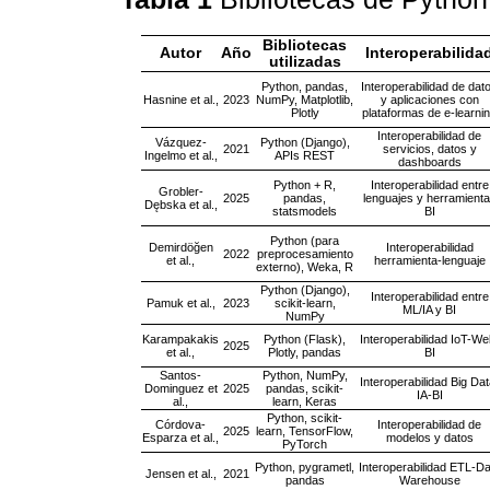
Bibliotecas
Autor
Año
Interoperabilida
utilizadas
Python, pandas,
Interoperabilidad de dat
Hasnine et al.,
2023
NumPy, Matplotlib,
y aplicaciones con
Plotly
plataformas de e-learni
Interoperabilidad de
Vázquez-
Python (Django),
2021
servicios, datos y
Ingelmo et al.,
APIs REST
dashboards
Python + R,
Interoperabilidad entre
Grobler-
2025
pandas,
lenguajes y herramient
Dębska et al.,
statsmodels
BI
Python (para
Demirdöğen
Interoperabilidad
2022
preprocesamiento
et al.,
herramienta-lenguaje
externo), Weka, R
Python (Django),
Interoperabilidad entre
Pamuk et al.,
2023
scikit-learn,
ML/IA y BI
NumPy
Karampakakis
Python (Flask),
Interoperabilidad IoT-We
2025
et al.,
Plotly, pandas
BI
Santos-
Python, NumPy,
Interoperabilidad Big Dat
Dominguez et
2025
pandas, scikit-
IA-BI
al.,
learn, Keras
Python, scikit-
Córdova-
Interoperabilidad de
2025
learn, TensorFlow,
Esparza et al.,
modelos y datos
PyTorch
Python, pygrametl,
Interoperabilidad ETL-Da
Jensen et al.,
2021
pandas
Warehouse