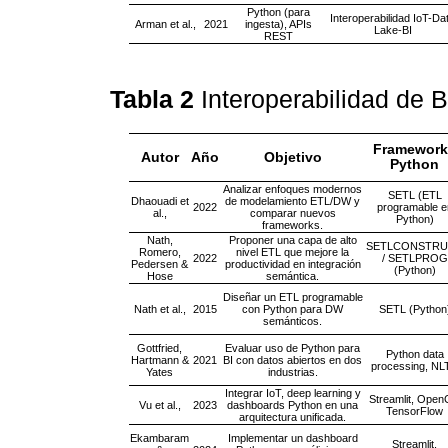
Python (para
Interoperabilidad IoT-Da
Arman et al.,
2021
ingesta), APIs
Lake-BI
REST
Tabla 2
Interoperabilidad de 
Framework
Autor
Año
Objetivo
Python
Analizar enfoques modernos
SETL (ETL
Dhaouadi et
de modelamiento ETL/DW y
2022
programable e
al.,
comparar nuevos
Python)
frameworks.
Nath,
Proponer una capa de alto
SETLCONSTR
Romero,
nivel ETL que mejore la
2022
/ SETLPROG
Pedersen &
productividad en integración
(Python)
Hose
semántica.
Diseñar un ETL programable
Nath et al.,
2015
con Python para DW
SETL (Python
semánticos.
Gottfried,
Evaluar uso de Python para
Python data
Hartmann &
2021
BI con datos abiertos en dos
processing, NL
Yates
industrias.
Integrar IoT, deep learning y
Streamlit, Open
Vu et al.,
2023
dashboards Python en una
TensorFlow
arquitectura unificada.
Ekambaram
Implementar un dashboard
Streamlit,