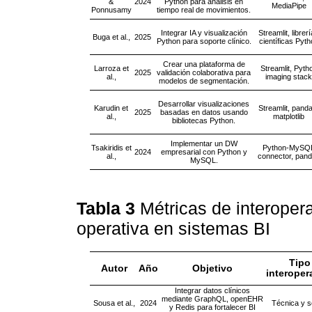
&
2024
Python para análisis en
MediaPipe
Ponnusamy
tiempo real de movimientos.
Integrar IA y visualización
Streamlit, librer
Buga et al.,
2025
Python para soporte clínico.
científicas Pyth
Crear una plataforma de
Larroza et
Streamlit, Pyth
2025
validación colaborativa para
al.,
imaging stack
modelos de segmentación.
Desarrollar visualizaciones
Karudin et
Streamlit, pand
2025
basadas en datos usando
al.,
matplotlib
bibliotecas Python.
Implementar un DW
Tsakiridis et
Python-MySQ
2024
empresarial con Python y
al.,
connector, pan
MySQL.
Tabla 3
Métricas de interopera
operativa en sistemas BI
Tipo
Autor
Año
Objetivo
interoper
Integrar datos clínicos
mediante GraphQL, openEHR
Sousa et al.,
2024
Técnica y 
y Redis para fortalecer BI