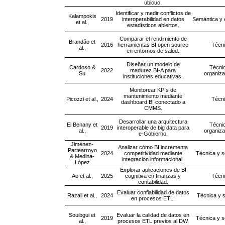
ubicuo.
Identificar y medir conflictos de
Kalampokis
2019
interoperabilidad en datos
Semántica y 
et al.,
estadísticos abiertos.
Comparar el rendimiento de
Brandão et
2016
herramientas BI open source
Técn
al.,
en entornos de salud.
Diseñar un modelo de
Cardoso &
Técni
2022
madurez BI-A para
Su
organiza
instituciones educativas.
Monitorear KPIs de
mantenimiento mediante
Picozzi et al.,
2024
Técn
dashboard BI conectado a
CMMS.
Desarrollar una arquitectura
El Benany et
Técni
2019
interoperable de big data para
al.,
organiza
e-Gobierno.
Jiménez-
Analizar cómo BI incrementa
Partearroyo
2024
competitividad mediante
Técnica y 
& Medina-
integración informacional.
López
Explorar aplicaciones de BI
Ao et al.,
2025
cognitiva en finanzas y
Técn
contabilidad.
Evaluar confiabilidad de datos
Razali et al.,
2024
Técnica y s
en procesos ETL.
Souibgui et
Evaluar la calidad de datos en
2019
Técnica y 
al.,
procesos ETL previos al DW.