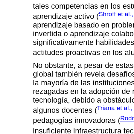
tales competencias en los est
Shroff et al.
aprendizaje activo (
aprendizaje basado en proble
invertida o aprendizaje colab
significativamente habilidade
actitudes proactivas en los a
No obstante, a pesar de estas
global también revela desafío
la mayoría de las institucion
rezagadas en la adopción de 
tecnología, debido a obstácul
Triana et al.
algunos docentes (
Rodr
pedagogías innovadoras (
insuficiente infraestructura te