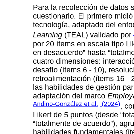
Para la recolección de datos 
cuestionario. El primero midió
tecnología, adaptado del enf
Learning
(TEAL) validado por
por 20 ítems en escala tipo Li
en desacuerdo” hasta “totalm
cuatro dimensiones: interacción
desafío (ítems 6 - 10), resolu
retroalimentación (ítems 16 -
las habilidades de gestión par
adaptación del marco
Employab
Andino-González et al., (2024)
, c
Likert de 5 puntos (desde “to
“totalmente de acuerdo”), agr
habilidades fundamentales (ít