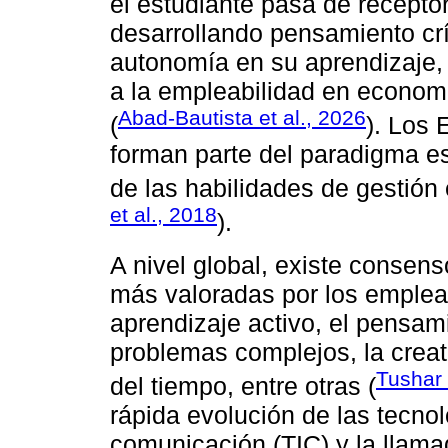
el estudiante pasa de receptor
desarrollando pensamiento crí
autonomía en su aprendizaje,
a la empleabilidad en econom
Abad-Bautista et al., 2026
(
). Los 
forman parte del paradigma ese
de las habilidades de gestión 
et al., 2018
).
A nivel global, existe consens
más valoradas por los emplea
aprendizaje activo, el pensami
problemas complejos, la creativ
Tushar
del tiempo, entre otras (
rápida evolución de las tecnol
comunicación (TIC) y la llama