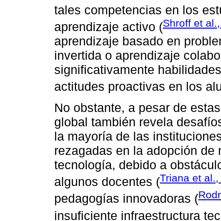
tales competencias en los est
Shroff et al.
aprendizaje activo (
aprendizaje basado en proble
invertida o aprendizaje colab
significativamente habilidade
actitudes proactivas en los a
No obstante, a pesar de estas
global también revela desafío
la mayoría de las institucion
rezagadas en la adopción de 
tecnología, debido a obstácul
Triana et al.
algunos docentes (
Rodr
pedagogías innovadoras (
insuficiente infraestructura te