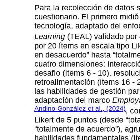
Para la recolección de datos 
cuestionario. El primero midió
tecnología, adaptado del enf
Learning
(TEAL) validado por
por 20 ítems en escala tipo Li
en desacuerdo” hasta “totalm
cuatro dimensiones: interacción
desafío (ítems 6 - 10), resolu
retroalimentación (ítems 16 -
las habilidades de gestión par
adaptación del marco
Employab
Andino-González et al., (2024)
, c
Likert de 5 puntos (desde “to
“totalmente de acuerdo”), agr
habilidades fundamentales (ít