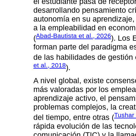
el estudiante pasa de receptor
desarrollando pensamiento crí
autonomía en su aprendizaje,
a la empleabilidad en econom
Abad-Bautista et al., 2026
(
). Los 
forman parte del paradigma ese
de las habilidades de gestión 
et al., 2018
).
A nivel global, existe consens
más valoradas por los emplea
aprendizaje activo, el pensami
problemas complejos, la creativ
Tushar
del tiempo, entre otras (
rápida evolución de las tecnol
comunicación (TIC) y la llama