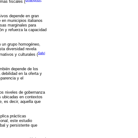
Gnangnon,
rmas fiscales (
esivos depende en gran
e en municipios italianos
tasas marginales para
ón y refuerza la capacidad
yen un grupo homogéneo,
sta diversidad revela
Salvi
mativos y culturales (
también depende de los
debilidad en la oferta y
sparencia y el
los niveles de gobernanza
as ubicadas en contextos
, es decir, aquella que
plica prácticas
onal, este estudio
bal y persistente que