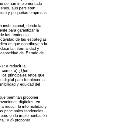
nque se han implementado
ímenes, aún persisten
s micro y pequeñas empresas
 institucional, donde la
ente para garantizar la
 de las tendencias
ectividad de las estrategias
dica en que contribuye a la
ucir la informalidad y
a capacidad del Estado de
ir a reducir la
os como: a) ¿Qué
 los principales retos que
digital para fortalecer la
enibilidad y equidad del
 que permitan proponer
ovaciones digitales, en
 a reducir la informalidad y
las principales tendencias
el país en la implementación
tal; y d) proponer