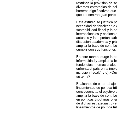
restringe la provisión de s
diversas estrategias de pol
barreras significativas qu
que concentran gran parte 
Este estudio se justifica p
necesidad de fortalecer la 
sostenibilidad fiscal y la 
internacionales y nacionales
actuales y las oportunidad
discusión académica y prác
ampliar la base de contrib
cumplir con sus funciones r
En este marco, surge la pr
informalidad y ampliar la 
tendencias internacionales 
enfrenta el país en la impl
inclusión fiscal?, y d) ¿Qu
sistema?
El alcance de este trabajo
lineamientos de política tr
consecuencia, el objetivo pr
ampliar la base de contribu
en políticas tributarias or
de dichas estrategias; c) e
lineamientos de política tri