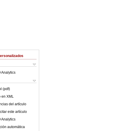
Personalizados
 Analytics
l (pdf)
lo en XML
cias del artículo
itar este artículo
 Analytics
ción automática