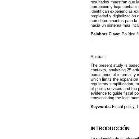
resultados muestran que la 
corrupción y baja confianza
identifican experiencias e
propiedad y digitalización 
son determinantes para la f
hacia un sistema más inclus
Palabras Clave:
Política 
Abstract
The present study is based o
contexts, analyzing 25 art
persistence of informality i
which limits the expansion 
regulatory simplification, t
of public services and the 
evidence to guide fiscal po
consolidating the legitimac
Keywords:
Fiscal policy;
INTRODUCCIÓN
La reducción de la informal