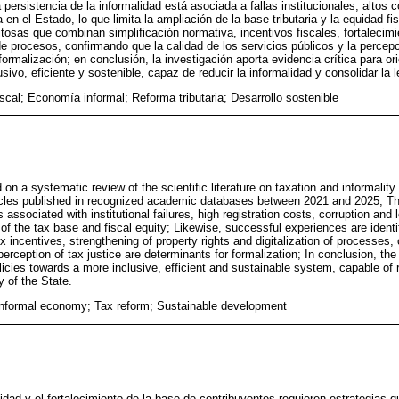
persistencia de la informalidad está asociada a fallas institucionales, altos c
 en el Estado, lo que limita la ampliación de la base tributaria y la equidad f
xitosas que combinan simplificación normativa, incentivos fiscales, fortalecim
de procesos, confirmando que la calidad de los servicios públicos y la percepci
ormalización; en conclusión, la investigación aporta evidencia crítica para ori
ivo, eficiente y sostenible, capaz de reducir la informalidad y consolidar la 
fiscal; Economía informal; Reforma tributaria; Desarrollo sostenible
n a systematic review of the scientific literature on taxation and informality i
icles published in recognized academic databases between 2021 and 2025; Th
s associated with institutional failures, high registration costs, corruption and 
of the tax base and fiscal equity; Likewise, successful experiences are ident
ax incentives, strengthening of property rights and digitalization of processes, 
perception of tax justice are determinants for formalization; In conclusion, the
licies towards a more inclusive, efficient and sustainable system, capable of 
y of the State.
 Informal economy; Tax reform; Sustainable development
idad y el fortalecimiento de la base de contribuyentes requieren estrategias 