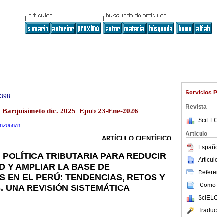
Servicios 
0398
Revista
13 Barquisimeto dic. 2025 Epub 23-Ene-2026
SciELO
.18206878
Articulo
ARTÍCULO CIENTÍFICO
Españo
 POLÍTICA TRIBUTARIA PARA REDUCIR
Articu
D Y AMPLIAR LA BASE DE
Referen
 EN EL PERÚ: TENDENCIAS, RETOS Y
Como c
 UNA REVISIÓN SISTEMÁTICA
SciELO
Traduc