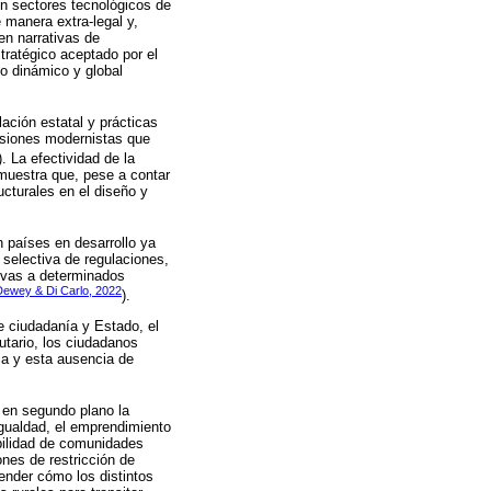
en sectores tecnológicos de
 manera extra-legal y,
en narrativas de
tratégico aceptado por el
o dinámico y global
ación estatal y prácticas
visiones modernistas que
). La efectividad de la
 muestra que, pese a contar
ucturales en el diseño y
n países en desarrollo ya
 selectiva de regulaciones,
tivas a determinados
Dewey & Di Carlo, 2022
).
re ciudadanía y Estado, el
utario, los ciudadanos
ica y esta ausencia de
 en segundo plano la
igualdad, el emprendimiento
ibilidad de comunidades
ones de restricción de
ender cómo los distintos