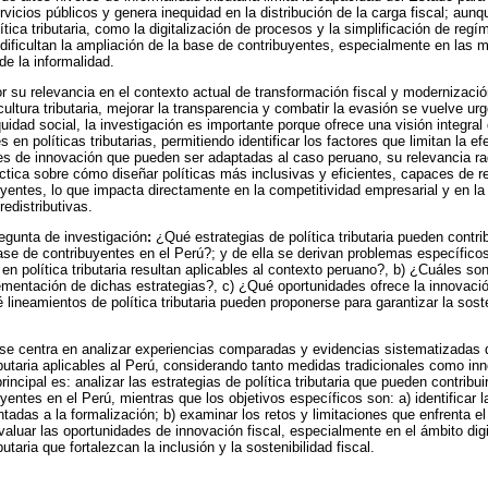
ervicios públicos y genera inequidad en la distribución de la carga fiscal; au
ítica tributaria, como la digitalización de procesos y la simplificación de reg
e dificultan la ampliación de la base de contribuyentes, especialmente en la
de la informalidad.
or su relevancia en el contexto actual de transformación fiscal y modernización
cultura tributaria, mejorar la transparencia y combatir la evasión se vuelve urg
equidad social, la investigación es importante porque ofrece una visión integral
 en políticas tributarias, permitiendo identificar los factores que limitan la ef
es de innovación que pueden ser adaptadas al caso peruano, su relevancia ra
tica sobre cómo diseñar políticas más inclusivas y eficientes, capaces de red
uyentes, lo que impacta directamente en la competitividad empresarial y en l
edistributivas.
egunta de investigación
:
¿Qué estrategias de política tributaria pueden contribu
base de contribuyentes en el Perú?; y de ella se derivan problemas específic
en política tributaria resultan aplicables al contexto peruano?, b) ¿Cuáles son
ementación de dichas estrategias?, c) ¿Qué oportunidades ofrece la innovación 
é lineamientos de política tributaria pueden proponerse para garantizar la sost
 se centra en analizar experiencias comparadas y evidencias sistematizadas
ibutaria aplicables al Perú, considerando tanto medidas tradicionales como inn
incipal es: analizar las estrategias de política tributaria que pueden contribuir
yentes en el Perú, mientras que los objetivos específicos son: a) identificar 
ientadas a la formalización; b) examinar los retos y limitaciones que enfrenta 
valuar las oportunidades de innovación fiscal, especialmente en el ámbito digi
butaria que fortalezcan la inclusión y la sostenibilidad fiscal.