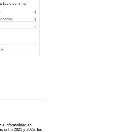
articulo por email
s
cionados
nk
n e informalidad en
as entre 2021 y 2025; los