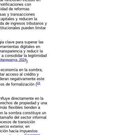
notificaciones con
sidad de reformas
esas y transacciones
capitales y reducen la
da de ingresos tributarios y
titucionales pueden limitar
ia clave para superar las
erramientas digitales en
ransparencia y reducir la
 a consolidar la legitimidad
Mangwanya, 2024
).
la economía en la sombra,
tar acceso al crédito y
moderan negativamente este
Ur
os de formalización (
nfluye directamente en la
erechos de propiedad y una
más flexibles tienden a
 en la sombra constituye un
 tamaño del sector informal
ocesos de transición
rcio exterior, en
sición hacia impuestos