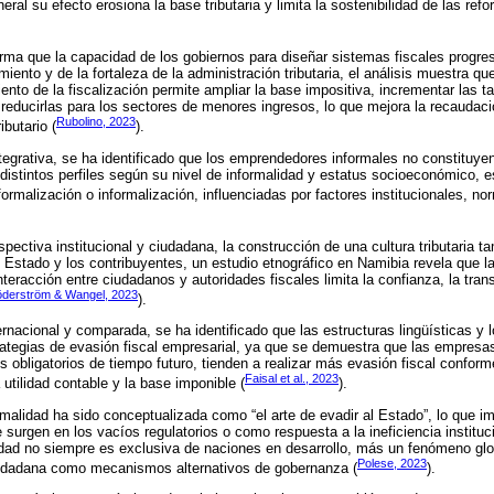
al su efecto erosiona la base tributaria y limita la sostenibilidad de las refo
rma que la capacidad de los gobiernos para diseñar sistemas fiscales progr
iento y de la fortaleza de la administración tributaria, el análisis muestra qu
ento de la fiscalización permite ampliar la base impositiva, incrementar las 
 reducirlas para los sectores de menores ingresos, lo que mejora la recaudaci
Rubolino, 2023
ibutario (
).
ntegrativa, se ha identificado que los emprendedores informales no constitu
distintos perfiles según su nivel de informalidad y estatus socioeconómico, e
ormalización o informalización, influenciadas por factores institucionales, nor
pectiva institucional y ciudadana, la construcción de una cultura tributaria 
 Estado y los contribuyentes, un estudio etnográfico en Namibia revela que la 
eracción entre ciudadanos y autoridades fiscales limita la confianza, la tran
derström & Wangel, 2023
).
rnacional y comparada, se ha identificado que las estructuras lingüísticas y 
trategias de evasión fiscal empresarial, ya que se demuestra que las empres
 obligatorios de tiempo futuro, tienden a realizar más evasión fiscal conforme
Faisal et al., 2023
utilidad contable y la base imponible (
).
ormalidad ha sido conceptualizada como “el arte de evadir al Estado”, lo que im
surgen en los vacíos regulatorios o como respuesta a la ineficiencia instituci
dad no siempre es exclusiva de naciones en desarrollo, más un fenómeno glo
Polese, 2023
ciudadana como mecanismos alternativos de gobernanza (
).