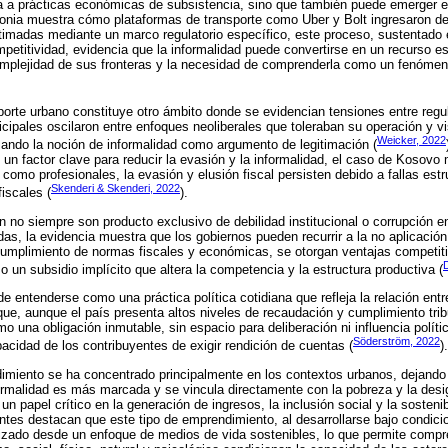
ta a prácticas económicas de subsistencia, sino que también puede emerger 
onia muestra cómo plataformas de transporte como Uber y Bolt ingresaron de
itimadas mediante un marco regulatorio específico, este proceso, sustentado 
mpetitividad, evidencia que la informalidad puede convertirse en un recurso es
complejidad de sus fronteras y la necesidad de comprenderla como un fenómen
sporte urbano constituye otro ámbito donde se evidencian tensiones entre regul
nicipales oscilaron entre enfoques neoliberales que toleraban su operación y 
Weicker, 2022
izando la noción de informalidad como argumento de legitimación (
s un factor clave para reducir la evasión y la informalidad, el caso de Kosovo
como profesionales, la evasión y elusión fiscal persisten debido a fallas estr
Skenderi & Skenderi, 2022
fiscales (
).
ón no siempre son producto exclusivo de debilidad institucional o corrupción e
, la evidencia muestra que los gobiernos pueden recurrir a la no aplicación
 incumplimiento de normas fiscales y económicas, se otorgan ventajas competi
 un subsidio implícito que altera la competencia y la estructura productiva (
e entenderse como una práctica política cotidiana que refleja la relación ent
e, aunque el país presenta altos niveles de recaudación y cumplimiento trib
o una obligación inmutable, sin espacio para deliberación ni influencia polít
Söderström, 2022
pacidad de los contribuyentes de exigir rendición de cuentas (
).
dimiento se ha concentrado principalmente en los contextos urbanos, dejando
nformalidad es más marcada y se vincula directamente con la pobreza y la des
un papel crítico en la generación de ingresos, la inclusión social y la sosten
entes destacan que este tipo de emprendimiento, al desarrollarse bajo condici
lizado desde un enfoque de medios de vida sostenibles, lo que permite compr