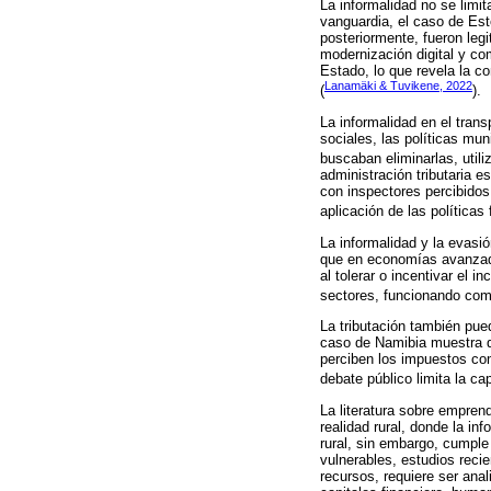
La informalidad no se limi
vanguardia, el caso de Est
posteriormente, fueron leg
modernización digital y co
Estado, lo que revela la 
Lanamäki & Tuvikene, 2022
(
).
La informalidad en el tran
sociales, las políticas mu
buscaban eliminarlas, util
administración tributaria e
con inspectores percibidos 
aplicación de las políticas 
La informalidad y la evasi
que en economías avanzadas
al tolerar o incentivar el
sectores, funcionando como
La tributación también pued
caso de Namibia muestra qu
perciben los impuestos com
debate público limita la ca
La literatura sobre empren
realidad rural, donde la i
rural, sin embargo, cumple 
vulnerables, estudios reci
recursos, requiere ser ana