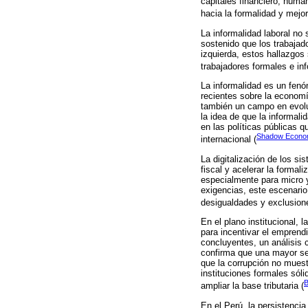
capitales financiero, human
hacia la formalidad y mejo
La informalidad laboral no 
sostenido que los trabajad
izquierda, estos hallazgos 
trabajadores formales e in
La informalidad es un fenó
recientes sobre la economí
también un campo en evoluc
la idea de que la informa
en las políticas públicas 
Shadow Econom
internacional (
La digitalización de los s
fiscal y acelerar la forma
especialmente para micro 
exigencias, este escenario
desigualdades y exclusion
En el plano institucional, 
para incentivar el emprend
concluyentes, un análisis 
confirma que una mayor seg
que la corrupción no muest
instituciones formales sól
B
ampliar la base tributaria (
En el Perú, la persistencia