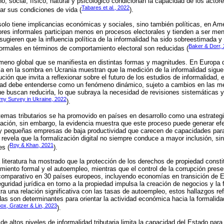
o, social, físico, natural y psicológico condicionan la capacidad de los actore
Tabares et al., 2022
rar sus condiciones de vida (
).
solo tiene implicancias económicas y sociales, sino también políticas, en Amér
ores informales participan menos en procesos electorales y tienden a ser men
sugieren que la influencia política de la informalidad ha sido sobreestimada y
Baker & Dorr,
formales en términos de comportamiento electoral son reducidas (
meno global que se manifiesta en distintas formas y magnitudes. En Europa d
a en la sombra en Ucrania muestran que la medición de la informalidad sigue
ión que invita a reflexionar sobre el futuro de los estudios de informalidad, 
lidad debe entenderse como un fenómeno dinámico, sujeto a cambios en las me
que buscan reducirla, lo que subraya la necesidad de revisiones sistemáticas 
y Survey in Ukraine, 2022
).
istemas tributarios se ha promovido en países en desarrollo como una estrateg
lización, sin embargo, la evidencia muestra que este proceso puede generar e
y pequeñas empresas de baja productividad que carecen de capacidades para
 revela que la formalización digital no siempre conduce a mayor inclusión, si
Roy & Khan, 2021
es (
).
la literatura ha mostrado que la protección de los derechos de propiedad consti
imiento formal y el autoempleo, mientras que el control de la corrupción pre
comparativo en 30 países europeos, incluyendo economías en transición de E
uridad jurídica en torno a la propiedad impulsa la creación de negocios y la 
ra una relación significativa con las tasas de autoempleo, estos hallazgos ref
idas son determinantes para orientar la actividad económica hacia la formalid
ox, Gratzer & Lin, 2023
).
 de altos niveles de informalidad tributaria limita la capacidad del Estado par