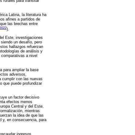
s rurales para transitar
ica Latina, la literatura ha
os afines a partidos de
 que las brechas entre
 2022
).
el Este, investigaciones
 siendo un desafío, pero
estos hallazgos refuerzan
todologías de análisis y
y comparativas a nivel
ia para ampliar la base
fectos adversos,
 cumplir con las nuevas
no que puede profundizar
tuye un factor decisivo
senta efectos menos
uropa Central y del Este,
formalización, mientras
uerzan la idea de que las
ad y, en consecuencia, para
a recaudar ingresos,