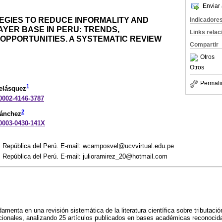
Enviar 
EGIES TO REDUCE INFORMALITY AND
Indicadore
YER BASE IN PERU: TRENDS,
Links rela
OPPORTUNITIES. A SYSTEMATIC REVIEW
Compartir
Otros
Otros
Permali
1
elásquez
-0002-4146-3787
2
Sánchez
-0003-0430-141X
o, República del Perú. E-mail: wcamposvel@ucvvirtual.edu.pe
, República del Perú. E-mail: julioramirez_20@hotmail.com
amenta en una revisión sistemática de la literatura científica sobre tributació
acionales, analizando 25 artículos publicados en bases académicas reconocid