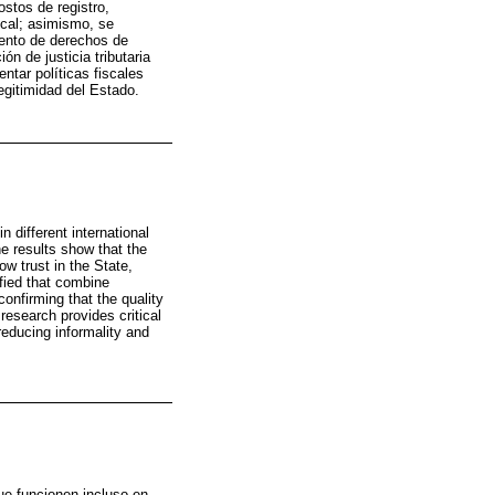
ostos de registro,
iscal; asimismo, se
iento de derechos de
ón de justicia tributaria
entar políticas fiscales
legitimidad del Estado.
n different international
e results show that the
low trust in the State,
ified that combine
confirming that the quality
 research provides critical
reducing informality and
que funcionen incluso en