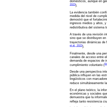
domésticos, aunque en gener
2023
).
La evidencia también confi
medida del nivel de cumplim
demostró que el fortalecimi
ingresos medios y altos, y
redistributiva del sistema tr
A través de una revisión i
sino que se distribuyen en 
trayectorias dinámicas de f
et al., 2023
).
Finalmente, desde una pers
canales de acceso entre el
demanda de espacios de int
Sö
cumplimiento voluntario (
Desde una perspectiva inte
pública influyen en las es
lingüísticos con marcadores
reduce simultáneamente la 
En el plano teórico, la inf
económicas y sociales que 
demuestra que la informali
refleja tanto resistencia 