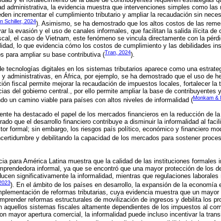
d administrativa, la evidencia muestra que intervenciones simples como las 
en incrementar el cumplimiento tributario y ampliar la recaudación sin nece
n Schiller, 2024
). Asimismo, se ha demostrado que los altos costos de las rem
ar la evasión y el uso de canales informales, que facilitan la salida ilícita de 
fiscal, el caso de Vietnam, este fenómeno se vincula directamente con la pérdi
lidad, lo que evidencia cómo los costos de cumplimiento y las debilidades ins
Tran, 2024
s para ampliar su base contributiva (
).
e tecnologías digitales en los sistemas tributarios aparece como una estrateg
s y administrativas, en África, por ejemplo, se ha demostrado que el uso de h
ón fiscal permite mejorar la recaudación de impuestos locales, fortalecer la t
as del gobierno central., por ello permite ampliar la base de contribuyentes y
Monkam & 
ndo un camino viable para países con altos niveles de informalidad (
ciente ha destacado el papel de los mercados financieros en la reducción de 
do que el desarrollo financiero contribuye a disminuir la informalidad al facili
ctor formal; sin embargo, los riesgos país político, económico y financiero 
ncertidumbre y debilitando la capacidad de los mercados para sostener proces
cia para América Latina muestra que la calidad de las instituciones formales i
emprendedora informal, ya que se encontró que una mayor protección de los d
ducen significativamente la informalidad, mientras que regulaciones laborales 
 2023
). En el ámbito de los países en desarrollo, la expansión de la economía
implementación de reformas tributarias, cuya evidencia muestra que un mayor
emprender reformas estructurales de movilización de ingresos y debilita los pr
en aquellos sistemas fiscales altamente dependientes de los impuestos al come
n mayor apertura comercial, la informalidad puede incluso incentivar la tran