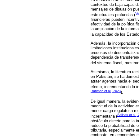
contextos de baja capacida
mensajes de disuasión pued
Vo
estructurales profundas (
financieras pueden incentiv
efectividad de la política 
la ampliación de la informa
la capacidad de los Estado
Además, la incorporación d
limitaciones institucionale
procesos de descentralizaci
dependencia de transferenci
del sistema fiscal, mostra
Asimismo, la literatura re
en Pakistán, se ha demostra
atraer agentes hacia el se
efecto, incrementando la i
Rahman et al., 2023
).
De igual manera, la eviden
magnitud de la actividad 
menor carga regulatoria re
Salinas et al.,
incrementarla (
obstáculo directo para la 
reduce la probabilidad de 
tributaria, especialmente 
contraste, en economías co