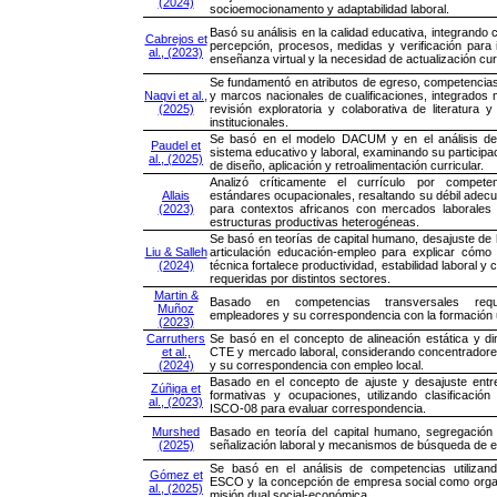
(2024)
socioemocionamento y adaptabilidad laboral.
Basó su análisis en la calidad educativa, integrando 
Cabrejos et
percepción, procesos, medidas y verificación para i
al., (2023)
enseñanza virtual y la necesidad de actualización curr
Se fundamentó en atributos de egreso, competencias
Naqvi et al.,
y marcos nacionales de cualificaciones, integrados
(2025)
revisión exploratoria y colaborativa de literatura
institucionales.
Se basó en el modelo DACUM y en el análisis de
Paudel et
sistema educativo y laboral, examinando su participa
al., (2025)
de diseño, aplicación y retroalimentación curricular.
Analizó críticamente el currículo por compete
Allais
estándares ocupacionales, resaltando su débil adecu
(2023)
para contextos africanos con mercados laborales 
estructuras productivas heterogéneas.
Se basó en teorías de capital humano, desajuste de 
Liu & Salleh
articulación educación-empleo para explicar cómo 
(2024)
técnica fortalece productividad, estabilidad laboral y
requeridas por distintos sectores.
Martin &
Basado en competencias transversales requ
Muñoz
empleadores y su correspondencia con la formación u
(2023)
Carruthers
Se basó en el concepto de alineación estática y di
et al.,
CTE y mercado laboral, considerando concentradores
(2024)
y su correspondencia con empleo local.
Basado en el concepto de ajuste y desajuste entre
Zúñiga et
formativas y ocupaciones, utilizando clasificació
al., (2023)
ISCO-08 para evaluar correspondencia.
Murshed
Basado en teoría del capital humano, segregación 
(2025)
señalización laboral y mecanismos de búsqueda de 
Se basó en el análisis de competencias utilizan
Gómez et
ESCO y la concepción de empresa social como orga
al., (2025)
misión dual social-económica.