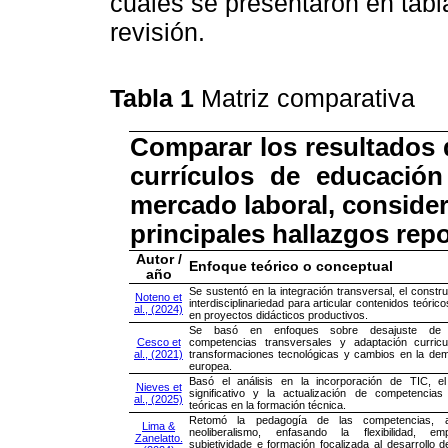
cuales se presentaron en tabla
revisión.
Tabla 1
Matriz comparativa
Comparar los resultados q
currículos de educación
mercado laboral, consider
principales hallazgos repo
Autor /
Enfoque teórico o conceptual
año
Se sustentó en la integración transversal, el constru
Noteno et
interdisciplinariedad para articular contenidos teóric
al., (2024)
en proyectos didácticos productivos.
Se basó en enfoques sobre desajuste de ha
Cesco et
competencias transversales y adaptación curricu
al., (2021)
transformaciones tecnológicas y cambios en la dem
europea.
Basó el análisis en la incorporación de TIC, el
Nieves et
significativo y la actualización de competencias
al., (2025)
teóricas en la formación técnica.
Retomó la pedagogía de las competencias, ar
Lima &
neoliberalismo, enfasando la flexibilidad, em
Zanelatto.
subjetividade e formación focalizada al desarrollo d