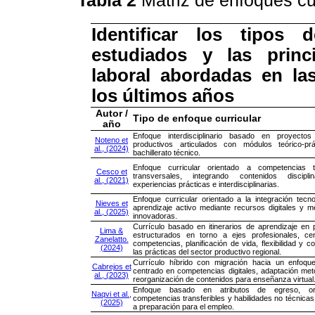
Tabla 2
Matriz de enfoques cu
Identificar los tipos 
estudiados y las prin
laboral abordadas en la
los últimos años
Autor /
Tipo de enfoque curricular
año
Enfoque interdisciplinario basado en proyectos 
Noteno et
productivos articulados con módulos teórico-prá
al., (2024)
bachillerato técnico.
Enfoque curricular orientado a competencias 
Cesco et
transversales, integrando contenidos discipl
al., (2021)
experiencias prácticas e interdisciplinarias.
Enfoque curricular orientado a la integración tecno
Nieves et
aprendizaje activo mediante recursos digitales y m
al., (2025)
innovadoras.
Currículo basado en itinerarios de aprendizaje en 
Lima &
estructurados en torno a ejes profesionales, ce
Zanelatto.
competencias, planificación de vida, flexibilidad y 
(2024)
las prácticas del sector productivo regional.
Currículo híbrido con migración hacia un enfoque 
Cabrejos et
centrado en competencias digitales, adaptación met
al., (2023)
reorganización de contenidos para enseñanza virtual
Enfoque basado en atributos de egreso, or
Naqvi et al.,
competencias transferibles y habilidades no técnicas
(2025)
a preparación para el empleo.