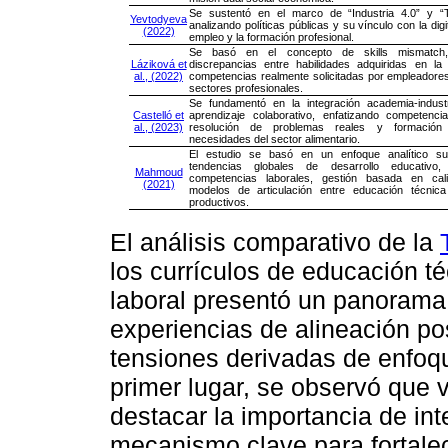
Se sustentó en el marco de “Industria 4.0” y “T
Yevtodyeva
analizando políticas públicas y su vínculo con la digi
(2022)
empleo y la formación profesional.
Se basó en el concepto de skills mismatch,
Láziková et
discrepancias entre habilidades adquiridas en la
al., (2022)
competencias realmente solicitadas por empleadores
sectores profesionales.
Se fundamentó en la integración academia-indust
Castelló et
aprendizaje colaborativo, enfatizando competencia
al., (2023)
resolución de problemas reales y formación
necesidades del sector alimentario.
El estudio se basó en un enfoque analítico su
tendencias globales de desarrollo educativo,
Mahmoud
competencias laborales, gestión basada en cal
(2021)
modelos de articulación entre educación técnic
productivos.
El análisis comparativo de la
los currículos de educación t
laboral presentó un panorama
experiencias de alineación pos
tensiones derivadas de enfoq
primer lugar, se observó que v
destacar la importancia de int
mecanismo clave para fortale