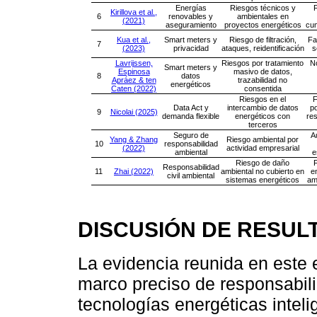
Energías
Riesgos técnicos y
F
Kirillova et al.,
6
renovables y
ambientales en
(2021)
aseguramiento
proyectos energéticos
cum
Kua et al.,
Smart meters y
Riesgo de filtración,
Fa
7
(2023)
privacidad
ataques, reidentificación
s
Lavrijssen,
Riesgos por tratamiento
No
Smart meters y
Espinosa
masivo de datos,
8
datos
Apráez & ten
trazabilidad no
energéticos
Caten (2022)
consentida
Riesgos en el
F
Data Act y
intercambio de datos
po
9
Nicolai (2025)
demanda flexible
energéticos con
res
terceros
Seguro de
A
Yang & Zhang
Riesgo ambiental por
10
responsabilidad
(2022)
actividad empresarial
ambiental
e
Riesgo de daño
F
Responsabilidad
11
Zhai (2022)
ambiental no cubierto en
e
civil ambiental
sistemas energéticos
am
DISCUSIÓN DE RESUL
La evidencia reunida en este 
marco preciso de responsabilid
tecnologías energéticas intel