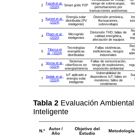
Fazeli et al.,
riesgo de sobrecargas,
té
2
Smart grids P2P
(2020)
perturbaciones por
transacciones autónomas
Energía solar
Distorsión armónica,
Im
Kureel et al.,
3
distribuida (PV
fluctuaciones,
est
(2024)
inteligente)
sobrevoltajes
No
Distorsión THD, fallas de
Pham et al.,
Microgrids
d
4
calidad energética,
(2020)
inteligentes
imp
afectación de equipos
Rec
Tecnologías
Fallas sistémicas,
Tilocca et
ma
5
energéticas
ineficiencias, riesgos
al., (2024)
ade
distribuidas
industriales
Sistemas
Fallas de sensorización,
Vovna et al.,
6
ciberfísicos en
riesgo de explosiones,
regu
(2024)
energía/minería
exposición ambiental
Vulnerabilidad de
IoT aplicado a
Su
Setlak et al.,
dispositivos IoT, fallas en
7
energía solar
(2024)
monitoreo, fallos de
inteligente
rendimiento
Tabla 2
Evaluación Ambiental
Inteligente
Autor /
Objetivo del
N.º
Metodología
Año
Estudio