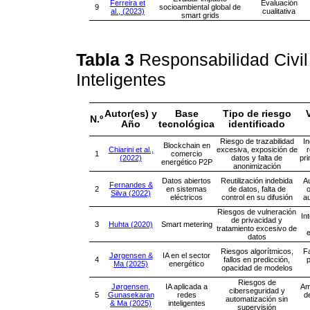
Ferreira et
Evaluación
9
socioambiental global de
al., (2023)
cualitativa
smart grids
Tabla 3
Responsabilidad Civil
Inteligentes
Autor(es) y
Base
Tipo de riesgo
N.º
Año
tecnológica
identificado
Riesgo de trazabilidad
In
Blockchain en
Chiarini et al.,
excesiva, exposición de
r
1
comercio
(2022)
datos y falta de
pri
energético P2P
anonimización
Datos abiertos
Reutilización indebida
Au
Fernandes &
2
en sistemas
de datos, falta de
o
Silva (2022)
eléctricos
control en su difusión
au
Riesgos de vulneración
In
de privacidad y
3
Huhta (2020)
Smart metering
tratamiento excesivo de
datos
Riesgos algorítmicos,
Fa
Jørgensen &
IA en el sector
4
fallos en predicción,
p
Ma (2025)
energético
opacidad de modelos
Riesgos de
Jørgensen,
IA aplicada a
Am
ciberseguridad y
5
Gunasekaran
redes
d
automatización sin
& Ma (2025)
inteligentes
supervisión