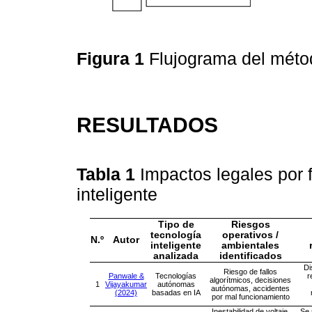
Figura 1
Flujograma del mé
RESULTADOS
Tabla 1
Impactos legales por 
inteligente
Tipo de
Riesgos
tecnología
operativos /
N.º
Autor
inteligente
ambientales
analizada
identificados
Di
Riesgo de fallos
Panwale &
Tecnologías
r
algorítmicos, decisiones
1
Vijayakumar
autónomas
autónomas, accidentes
(2024)
basadas en IA
por mal funcionamiento
Inestabilidad de voltaje,
Se