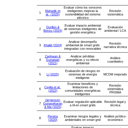
Evaluar cómo los sensores
Mahadik et
inteligentes mejoran la
Revisión
1
al., (2025)
sostenibilidad del sistema
sistemática
eléctrico
Evaluar impacto ambiental
Durillon &
Evaluación
2
de sistemas inteligentes de
Bossu (2024)
ambiental / LCA
gestión energética
Analizar desempeño
Revisión
3
Khalid (2024)
ambiental de smart grids
narrativa técnica
integradas con renovables
Zaghwan &
Analizar pérdidas
Análisis
4
Gunawan
energéticas y su efecto
cuantitativo
(2021)
ambiental
Evaluación de riesgos en
5
Li (2025)
sistemas de energía
MCDM mejorado
inteligente
Examinar beneficios y
Revisión
Ceglia et al.,
limitaciones de
6
sistemática
(2022)
comunidades energéticas
PRISMA
inteligentes
Jørgensen,
Evaluar regulación aplicable
Revisión legal y
7
Gunasekaran
a IA en smart grids
técnica
& Ma (2025)
Pereira
Examinar riesgos legales y
Análisis jurídico-
8
(2020)
ambientales en smart grid
económico
Evaluar impacto