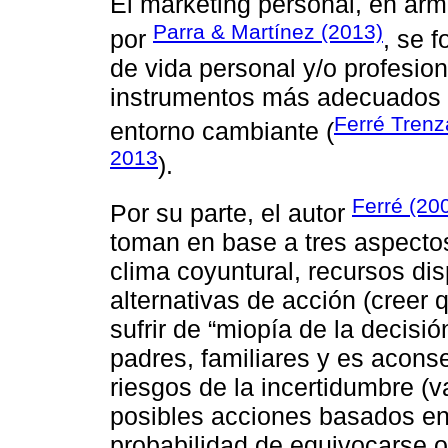
El marketing personal, en arm
Parra & Martínez (2013)
por
, se 
de vida personal y/o profesion
instrumentos más adecuados p
Ferré Trenz
entorno cambiante (
2013
).
Ferré (20
Por su parte, el autor
toman en base a tres aspectos:
clima coyuntural, recursos dis
alternativas de acción (creer
sufrir de “miopía de la decisi
padres, familiares y es aconse
riesgos de la incertidumbre (v
posibles acciones basados en
probabilidad de equivocarse o